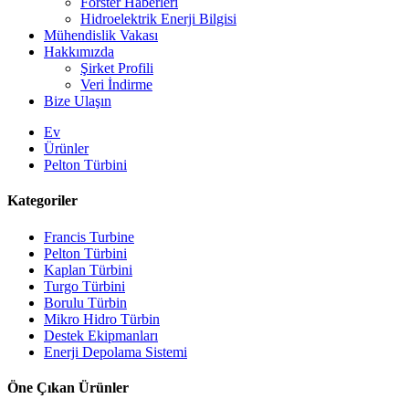
Forster Haberleri
Hidroelektrik Enerji Bilgisi
Mühendislik Vakası
Hakkımızda
Şirket Profili
Veri İndirme
Bize Ulaşın
Ev
Ürünler
Pelton Türbini
Kategoriler
Francis Turbine
Pelton Türbini
Kaplan Türbini
Turgo Türbini
Alternatif Enerji Hidroelektrik Jeneratörü 500KW Fra...
Borulu Türbin
Mikro Hidro Türbin
Düşük İnşaat Maliyeti, Yüksek Verimlilik, Düşük Isı...
Destek Ekipmanları
Enerji Depolama Sistemi
20 ft 250 kWh 582 kWh Konteynerli Lityum-iyon Batarya...
Öne Çıkan Ürünler
Küçük 10kW 12kW 15kW 20kW Mikro Hidro Sabit Kanatlı Ka