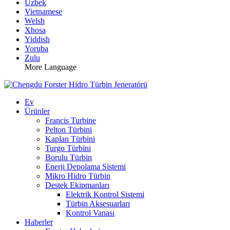
Uzbek
Vietnamese
Welsh
Xhosa
Yiddish
Yoruba
Zulu
More Language
Ev
Ürünler
Francis Turbine
Pelton Türbini
Kaplan Türbini
Turgo Türbini
Borulu Türbin
Enerji Depolama Sistemi
Mikro Hidro Türbin
Destek Ekipmanları
Elektrik Kontrol Sistemi
Türbin Aksesuarları
Kontrol Vanası
Haberler