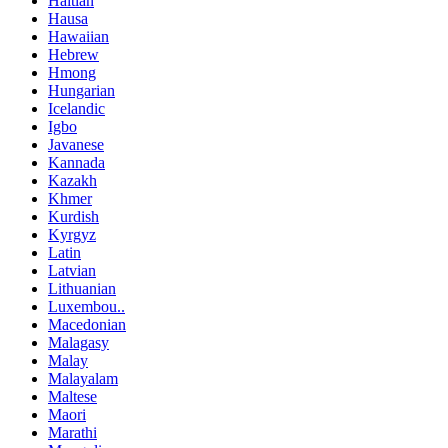
Haitian
Hausa
Hawaiian
Hebrew
Hmong
Hungarian
Icelandic
Igbo
Javanese
Kannada
Kazakh
Khmer
Kurdish
Kyrgyz
Latin
Latvian
Lithuanian
Luxembou..
Macedonian
Malagasy
Malay
Malayalam
Maltese
Maori
Marathi