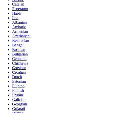
Catalan
Esperanto
Hindi
Lao
Albanian
Amharic
Armenian
Azerbaijani
Belarusian
Bengali
Bosnian
Bulgarian
Cebuano
Chichewa
Corsican
Croatian
Dutch
Estonian
Filipino
Finnish
Frisian
Galician
Georgian
Gujarati