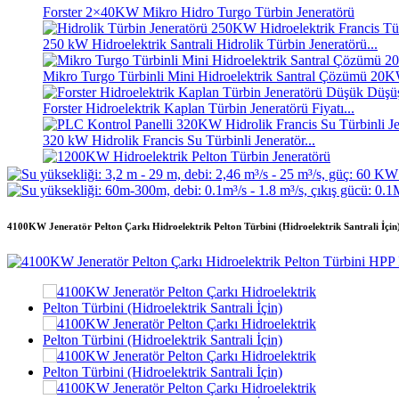
Forster 2×40KW Mikro Hidro Turgo Türbin Jeneratörü
250 kW Hidroelektrik Santrali Hidrolik Türbin Jeneratörü...
Mikro Turgo Türbinli Mini Hidroelektrik Santral Çözümü 
Forster Hidroelektrik Kaplan Türbin Jeneratörü Fiyatı...
320 kW Hidrolik Francis Su Türbinli Jeneratör...
1200KW Hidroelektrik Pelton Türbin Jeneratörü
Alternatif Enerji Hidroelektrik Jeneratörü 500KW Fra...
4100KW Jeneratör Pelton Çarkı Hidroelektrik Pelton Türbini (Hidroelektrik Santrali İçin
Düşük İnşaat Maliyeti, Yüksek Verimlilik, Düşük Isı...
20 ft 250 kWh 582 kWh Konteynerli Lityum-iyon Batarya...
Küçük 10kW 12kW 15kW 20kW Mikro Hidro Sabit Kanatlı Ka
Forster 2×40KW Mikro Hidro Turgo Türbin Jeneratörü
Hidrolik Pervaneli Türbin 100kW Kaplan Türbin Jeneratörü...
2200kW Hidroelektrik Santrali Pelton Su Çarkı Türbin Jenerat