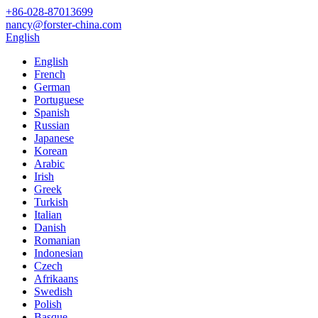
+86-028-87013699
nancy@forster-china.com
English
English
French
German
Portuguese
Spanish
Russian
Japanese
Korean
Arabic
Irish
Greek
Turkish
Italian
Danish
Romanian
Indonesian
Czech
Afrikaans
Swedish
Polish
Basque