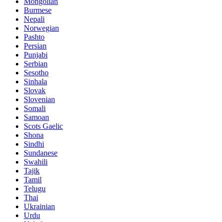
Mongolian
Burmese
Nepali
Norwegian
Pashto
Persian
Punjabi
Serbian
Sesotho
Sinhala
Slovak
Slovenian
Somali
Samoan
Scots Gaelic
Shona
Sindhi
Sundanese
Swahili
Tajik
Tamil
Telugu
Thai
Ukrainian
Urdu