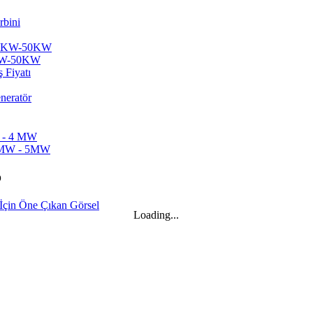
20KW-50KW
)
Loading...
...
örü