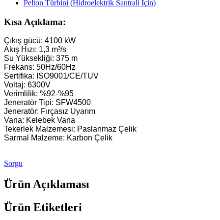
Küçük Kaplan Türbini 10KW 12KW 15KW Mikro Hidroelektrik
Kısa Açıklama:
Hidroelektrik Ekipman Üreticisi Hydraulic Franc...
Çıkış gücü: 4100 kW
Akış Hızı: 1,3 m³/s
Hidroelektrik Enerji Sistemleri Francis Türbin Jeneratörü...
Su Yüksekliği: 375 m
Frekans: 50Hz/60Hz
100KW 500KW 1MW 2MW Hidrolik Francis Türbin Fiyatı...
Sertifika: ISO9001/CE/TUV
Voltaj: 6300V
250 kW Hidroelektrik Santrali Hidrolik Türbin Jeneratörü...
Verimlilik: %92-%95
Jeneratör Tipi: SFW4500
Mikro Turgo Türbinli Mini Hidroelektrik Santral Çözümü 
Jeneratör: Fırçasız Uyarım
Vana: Kelebek Vana
Forster Hidroelektrik Kaplan Türbin Jeneratörü Fiyatı...
Tekerlek Malzemesi: Paslanmaz Çelik
Sarmal Malzeme: Karbon Çelik
320 kW Hidrolik Francis Su Türbinli Jeneratör...
1200KW Hidroelektrik Pelton Türbin Jeneratörü
Sorgu
Alternatif Enerji Hidroelektrik Jeneratörü 500KW Fra...
Ürün Açıklaması
Düşük İnşaat Maliyeti, Yüksek Verimlilik, Düşük Isı...
Ürün Etiketleri
20 ft 250 kWh 582 kWh Konteynerli Lityum-iyon Batarya...