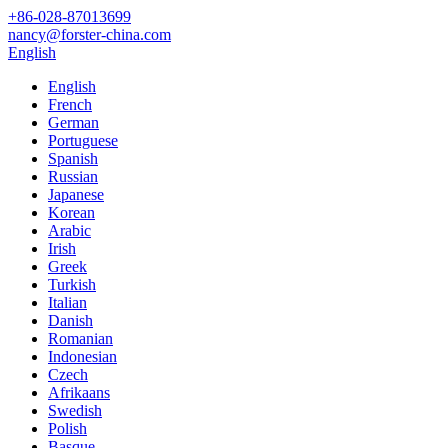
+86-028-87013699
nancy@forster-china.com
English
English
French
German
Portuguese
Spanish
Russian
Japanese
Korean
Arabic
Irish
Greek
Turkish
Italian
Danish
Romanian
Indonesian
Czech
Afrikaans
Swedish
Polish
Basque