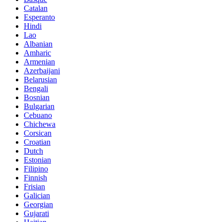
Catalan
Esperanto
Hindi
Lao
Albanian
Amharic
Armenian
Azerbaijani
Belarusian
Bengali
Bosnian
Bulgarian
Cebuano
Chichewa
Corsican
Croatian
Dutch
Estonian
Filipino
Finnish
Frisian
Galician
Georgian
Gujarati