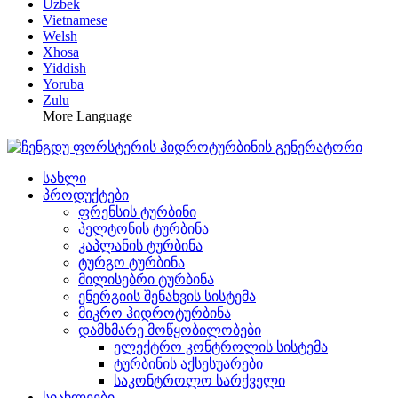
Uzbek
Vietnamese
Welsh
Xhosa
Yiddish
Yoruba
Zulu
More Language
სახლი
პროდუქტები
ფრენსის ტურბინი
პელტონის ტურბინა
კაპლანის ტურბინა
ტურგო ტურბინა
მილისებრი ტურბინა
ენერგიის შენახვის სისტემა
მიკრო ჰიდროტურბინა
დამხმარე მოწყობილობები
ელექტრო კონტროლის სისტემა
ტურბინის აქსესუარები
საკონტროლო სარქველი
სიახლეები