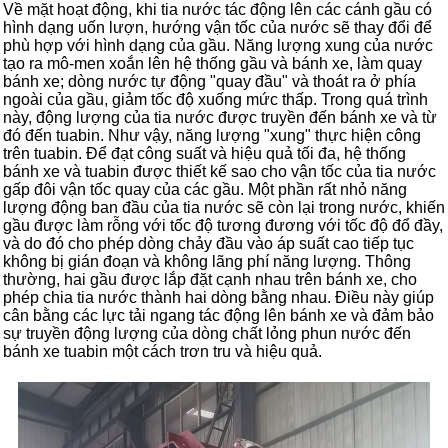
Về mặt hoạt động, khi tia nước tác động lên các cánh gầu có
hình dạng uốn lượn, hướng vận tốc của nước sẽ thay đổi để
phù hợp với hình dạng của gầu. Năng lượng xung của nước
tạo ra mô-men xoắn lên hệ thống gầu và bánh xe, làm quay
bánh xe; dòng nước tự động "quay đầu" và thoát ra ở phía
ngoài của gầu, giảm tốc độ xuống mức thấp. Trong quá trình
này, động lượng của tia nước được truyền đến bánh xe và từ
đó đến tuabin. Như vậy, năng lượng "xung" thực hiện công
trên tuabin. Để đạt công suất và hiệu quả tối đa, hệ thống
bánh xe và tuabin được thiết kế sao cho vận tốc của tia nước
gấp đôi vận tốc quay của các gầu. Một phần rất nhỏ năng
lượng động ban đầu của tia nước sẽ còn lại trong nước, khiến
gầu được làm rỗng với tốc độ tương đương với tốc độ đổ đầy,
và do đó cho phép dòng chảy đầu vào áp suất cao tiếp tục
không bị gián đoạn và không lãng phí năng lượng. Thông
thường, hai gầu được lắp đặt cạnh nhau trên bánh xe, cho
phép chia tia nước thành hai dòng bằng nhau. Điều này giúp
cân bằng các lực tải ngang tác động lên bánh xe và đảm bảo
sự truyền động lượng của dòng chất lỏng phun nước đến
bánh xe tuabin một cách trơn tru và hiệu quả.