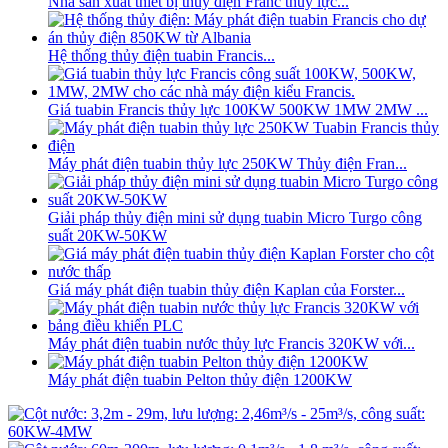
Nhà sản xuất thiết bị thủy điện Franc thủy lực...
Hệ thống thủy điện tuabin Francis...
Giá tuabin Francis thủy lực 100KW 500KW 1MW 2MW ...
Máy phát điện tuabin thủy lực 250KW Thủy điện Fran...
Giải pháp thủy điện mini sử dụng tuabin Micro Turgo công
suất 20KW-50KW
Giá máy phát điện tuabin thủy điện Kaplan của Forster...
Máy phát điện tuabin nước thủy lực Francis 320KW với...
Máy phát điện tuabin Pelton thủy điện 1200KW