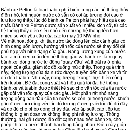
Bánh xe Pelton là loại tuabin phổ biến trong các hệ thống thủy
điện nhỏ, khi nguồn nước có sẵn có cột áp tương đối cao ở
lưu lượng thấp, lúc đó bánh xe Pelton phát huy hiệu quả cao
nhất. Bánh xe Pelton được sản xuất với nhiều kích cỡ, từ các
hệ thống thủy điện siêu nhỏ đến những hệ thống lớn hơn
nhiều so với yêu cầu của các tổ máy 10 MW nhỏ.
Về mặt hoạt động, khi tia nước tác động lên các cánh gầu có
hình dạng uốn lượn, hướng vận tốc của nước sẽ thay đổi để
phù hợp với hình dạng của gầu. Năng lượng xung của nước
tạo ra mô-men xoắn lên hệ thống gầu và bánh xe, làm quay
bánh xe; dòng nước tự động "quay đầu" và thoát ra ở phía
ngoài của gầu, giảm tốc độ xuống mức thấp. Trong quá trình
này, động lượng của tia nước được truyền đến bánh xe và từ
đó đến tuabin. Như vậy, năng lượng "xung" thực hiện công
trên tuabin. Để đạt công suất và hiệu quả tối đa, hệ thống
bánh xe và tuabin được thiết kế sao cho vận tốc của tia nước
gấp đôi vận tốc quay của các gầu. Một phần rất nhỏ năng
lượng động ban đầu của tia nước sẽ còn lại trong nước, khiến
gầu được làm rỗng với tốc độ tương đương với tốc độ đổ đầy,
và do đó cho phép dòng chảy đầu vào áp suất cao tiếp tục
không bị gián đoạn và không lãng phí năng lượng. Thông
thường, hai gầu được lắp đặt cạnh nhau trên bánh xe, cho
phép chia tia nước thành hai dòng bằng nhau. Điều này giúp
cân bằng các lực tải ngang tác động lên bánh xe và đảm bảo