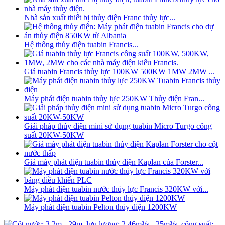
Nhà sản xuất thiết bị thủy điện Franc thủy lực...
Hệ thống thủy điện tuabin Francis...
Giá tuabin Francis thủy lực 100KW 500KW 1MW 2MW ...
Máy phát điện tuabin thủy lực 250KW Thủy điện Fran...
Giải pháp thủy điện mini sử dụng tuabin Micro Turgo công
suất 20KW-50KW
Giá máy phát điện tuabin thủy điện Kaplan của Forster...
Máy phát điện tuabin nước thủy lực Francis 320KW với...
Máy phát điện tuabin Pelton thủy điện 1200KW