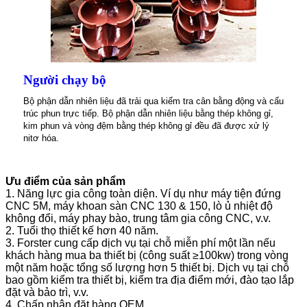
Người chạy bộ
Bộ phận dẫn nhiên liệu đã trải qua kiểm tra cân bằng động và cấu
trúc phun trực tiếp. Bộ phận dẫn nhiên liệu bằng thép không gỉ,
kim phun và vòng đệm bằng thép không gỉ đều đã được xử lý
nitơ hóa.
Ưu điểm của sản phẩm
1. Năng lực gia công toàn diện. Ví dụ như máy tiện đứng
CNC 5M, máy khoan sàn CNC 130 & 150, lò ủ nhiệt độ
không đổi, máy phay bào, trung tâm gia công CNC, v.v.
2. Tuổi thọ thiết kế hơn 40 năm.
3. Forster cung cấp dịch vụ tại chỗ miễn phí một lần nếu
khách hàng mua ba thiết bị (công suất ≥100kw) trong vòng
một năm hoặc tổng số lượng hơn 5 thiết bị. Dịch vụ tại chỗ
bao gồm kiểm tra thiết bị, kiểm tra địa điểm mới, đào tạo lắp
đặt và bảo trì, v.v.
4. Chấp nhận đặt hàng OEM.