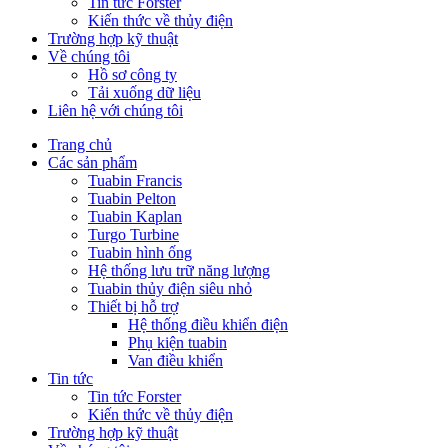
Tin tức Forster
Kiến thức về thủy điện
Trường hợp kỹ thuật
Về chúng tôi
Hồ sơ công ty
Tải xuống dữ liệu
Liên hệ với chúng tôi
Trang chủ
Các sản phẩm
Tuabin Francis
Tuabin Pelton
Tuabin Kaplan
Turgo Turbine
Tuabin hình ống
Hệ thống lưu trữ năng lượng
Tuabin thủy điện siêu nhỏ
Thiết bị hỗ trợ
Hệ thống điều khiển điện
Phụ kiện tuabin
Van điều khiển
Tin tức
Tin tức Forster
Kiến thức về thủy điện
Trường hợp kỹ thuật