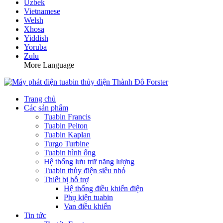
Uzbek
Vietnamese
Welsh
Xhosa
Yiddish
Yoruba
Zulu
More Language
Trang chủ
Các sản phẩm
Tuabin Francis
Tuabin Pelton
Tuabin Kaplan
Turgo Turbine
Tuabin hình ống
Hệ thống lưu trữ năng lượng
Tuabin thủy điện siêu nhỏ
Thiết bị hỗ trợ
Hệ thống điều khiển điện
Phụ kiện tuabin
Van điều khiển
Tin tức