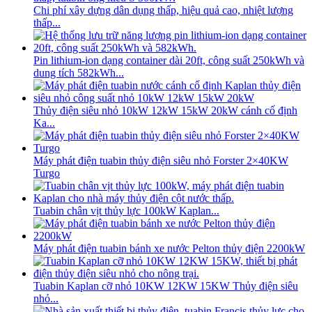
Chi phí xây dựng dân dụng thấp, hiệu quả cao, nhiệt lượng
thấp...
Pin lithium-ion dạng container dài 20ft, công suất 250kWh và
dung tích 582kWh...
Thủy điện siêu nhỏ 10kW 12kW 15kW 20kW cánh cố định
Ka...
Máy phát điện tuabin thủy điện siêu nhỏ Forster 2×40KW
Turgo
Tuabin chân vịt thủy lực 100kW Kaplan...
Máy phát điện tuabin bánh xe nước Pelton thủy điện 2200kW
Tuabin Kaplan cỡ nhỏ 10KW 12KW 15KW Thủy điện siêu
nhỏ...