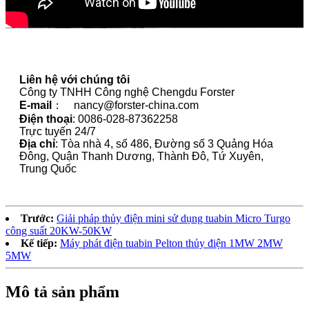
Liên hệ với chúng tôi
Công ty TNHH Công nghệ Chengdu Forster
E-mail
： nancy@forster-china.com
Điện thoại
: 0086-028-87362258
Trực tuyến 24/7
Địa chỉ
: Tòa nhà 4, số 486, Đường số 3 Quảng Hóa
Đông, Quận Thanh Dương, Thành Đô, Tứ Xuyên,
Trung Quốc
Trước:
Giải pháp thủy điện mini sử dụng tuabin Micro Turgo
công suất 20KW-50KW
Kế tiếp:
Máy phát điện tuabin Pelton thủy điện 1MW 2MW
5MW
Mô tả sản phẩm