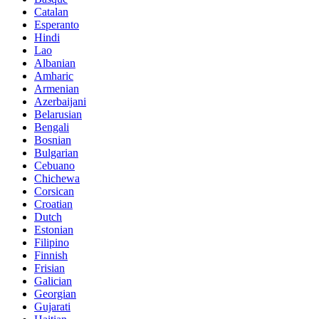
Catalan
Esperanto
Hindi
Lao
Albanian
Amharic
Armenian
Azerbaijani
Belarusian
Bengali
Bosnian
Bulgarian
Cebuano
Chichewa
Corsican
Croatian
Dutch
Estonian
Filipino
Finnish
Frisian
Galician
Georgian
Gujarati