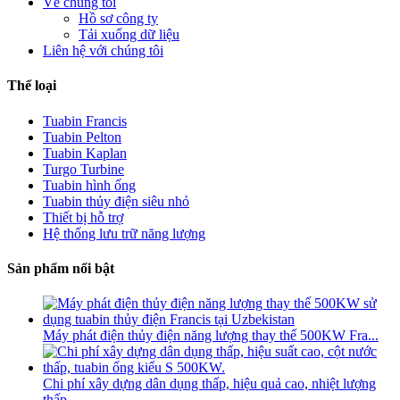
Về chúng tôi
Hồ sơ công ty
Tải xuống dữ liệu
Liên hệ với chúng tôi
Thể loại
Tuabin Francis
Tuabin Pelton
Tuabin Kaplan
Turgo Turbine
Tuabin hình ống
Tuabin thủy điện siêu nhỏ
Thiết bị hỗ trợ
Hệ thống lưu trữ năng lượng
Sản phẩm nổi bật
Máy phát điện thủy điện năng lượng thay thế 500KW Fra...
Chi phí xây dựng dân dụng thấp, hiệu quả cao, nhiệt lượng
thấp...