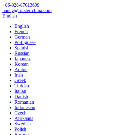
+86-028-87013699
nancy@forster-china.com
English
English
French
German
Portuguese
Spanish
Russian
Japanese
Korean
Arabic
Irish
Greek
Turkish
Italian
Danish
Romanian
Indonesian
Czech
Afrikaans
Swedish
Polish
Basque