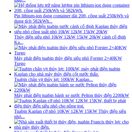
Pin lithium-ion dạng container dài 20ft, công suất 250kWh và
dung tích 582kWh...
Thủy điện siêu nhỏ 10kW 12kW 15kW 20kW cánh cố định
Ka...
Máy phát điện tuabin thủy điện siêu nhỏ Forster 2×40KW
Turgo
Tuabin chân vịt thủy lực 100kW Kaplan...
Máy phát điện tuabin bánh xe nước Pelton thủy điện 2200kW
Tuabin Kaplan cỡ nhỏ 10KW 12KW 15KW Thủy điện siêu
nhỏ...