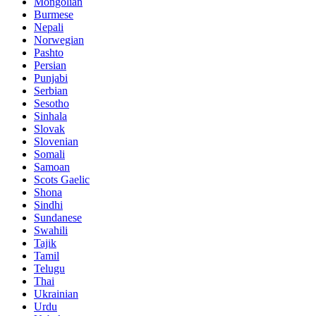
Mongolian
Burmese
Nepali
Norwegian
Pashto
Persian
Punjabi
Serbian
Sesotho
Sinhala
Slovak
Slovenian
Somali
Samoan
Scots Gaelic
Shona
Sindhi
Sundanese
Swahili
Tajik
Tamil
Telugu
Thai
Ukrainian
Urdu