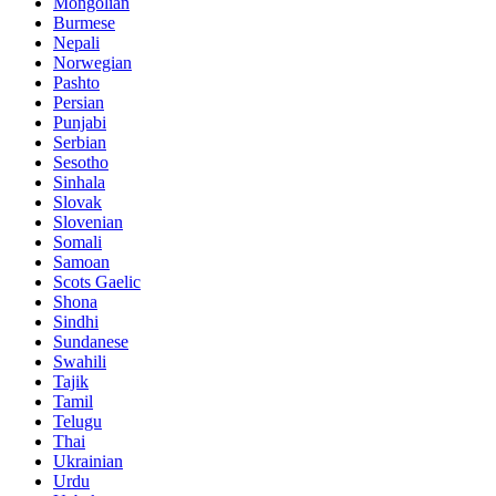
Mongolian
Burmese
Nepali
Norwegian
Pashto
Persian
Punjabi
Serbian
Sesotho
Sinhala
Slovak
Slovenian
Somali
Samoan
Scots Gaelic
Shona
Sindhi
Sundanese
Swahili
Tajik
Tamil
Telugu
Thai
Ukrainian
Urdu