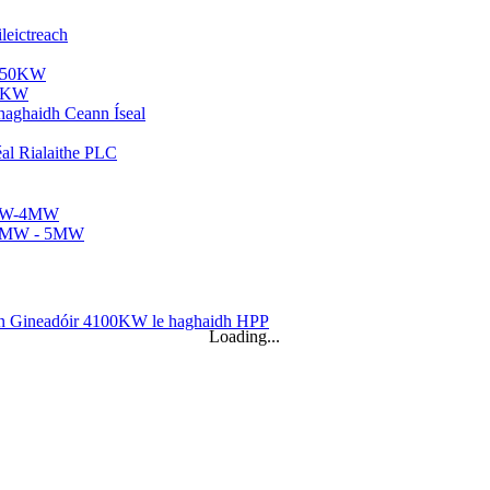
50KW
h...
Loading...
ann Seasta...