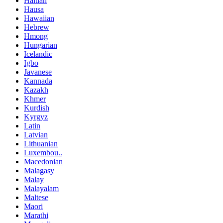
Haitian
Hausa
Hawaiian
Hebrew
Hmong
Hungarian
Icelandic
Igbo
Javanese
Kannada
Kazakh
Khmer
Kurdish
Kyrgyz
Latin
Latvian
Lithuanian
Luxembou..
Macedonian
Malagasy
Malay
Malayalam
Maltese
Maori
Marathi