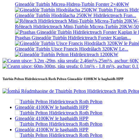
Gineadóir Tuirbín Micrea-Hidrea-Turbín Forster 2×40KW
Gineadóir Tuirbín Hiodrálacha 250KW Hidrileictreach Fran...
Réiteach Hidrileictreach Mini-Tuirbín Micrea-Turbín 20KW-
Praghas Gineadóir Tuirbín Hidrileictreach Forster Kaplan...
Gineadóir Tuirbín Uisce Francis Hiodrálach 320KW Le...
Gineadóir Tuirbín Pelton Hidrileictreach 1200KW
Gineadóir Hidrileictreach Fuinnimh Mhalartaigh 500KW Fra...
Tuirbín Pelton Hidrileictreach Roth Pelton Gineadóir 4100KW le haghaidh HPP
Costas Tógála Sibhialta Íseal Ard-Éifeachtúlachta Teasa Íseal...
Ceallraí Litiam-ian Coimeádánaithe 20 troigh 250KWh 582KW
Inneall Micrea Hidrealaigh Beag 10kW 12kW 15kW 20kW le L
Gineadóir Tuirbín Micrea-Hidrea-Turbín Forster 2×40KW
Tuirbín Liáin Hiodrálach 100kW Kaplan Tuirbín Gineadóir...
Gineadóir Tuirbín Roth Uisce Pelton Hidrileictreach 2200kW