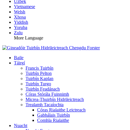
Uzbek
Vietnamese
Welsh
Xhosa
Yiddish
Yoruba
Zulu
More Language
Baile
Táirgí
Francis Tuirbín
Tuirbín Pelton
Tuirbín Kaplan
Tuirbín Turgo
Tuirbín Feadánach
Córas Stórála Fuinnimh
Micrea-Thuirbín Hidrileictreach
Trealamh Tacaíochta
Córas Rialaithe Leictreach
Gabhálais Tuirbín
Comhla Rialaithe
Nuacht