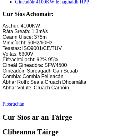
Tuirbín Beag Kaplan 10KW 12KW 15KW Micrea-Hidreachumh
Cur Síos Achomair:
Monaróir Trealamh Hidrileictreach Franc Hiodrálacha ...
Aschur: 4100KW
Ráta Sreafa: 1.3m³/s
Gineadóir Tuirbín Francis de chuid Córais Chumhachta Hidrilei
Ceann Uisce: 375m
Minicíocht: 50Hz/60Hz
Praghas Tuirbín Francis Hiodrálach 100KW 500KW 1MW 2M
Teastas: ISO9001/CE/TUV
Voltas: 6300V
Gineadóir Tuirbín Hiodrálacha 250KW Hidrileictreach Fran...
Éifeachtúlacht: 92%-95%
Cineál Gineadóra: SFW4500
Réiteach Hidrileictreach Mini-Tuirbín Micrea-Turbín 20KW-
Gineadóir: Spreagadh Gan Scuab
Comhla: Comhla Féileacán
Praghas Gineadóir Tuirbín Hidrileictreach Forster Kaplan...
Ábhar Roth: Séala Cruach Dhosmálta
Ábhar Volute: Cruach Carbóin
Gineadóir Tuirbín Uisce Francis Hiodrálach 320KW Le...
Gineadóir Tuirbín Pelton Hidrileictreach 1200KW
Fiosrúchán
Gineadóir Hidrileictreach Fuinnimh Mhalartaigh 500KW Fra...
Cur Síos ar an Táirge
Costas Tógála Sibhialta Íseal Ard-Éifeachtúlachta Teasa Íseal...
Clibeanna Táirge
Ceallraí Litiam-ian Coimeádánaithe 20 troigh 250KWh 582KW