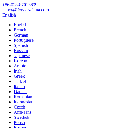
+86-028-87013699
nancy@forster-china.com
English
English
French
German
Portuguese
Spanish
Russian
Japanese
Korean
Arabic
Irish
Greek
Turkish
Italian
Danish
Romanian
Indonesian
Czech
Afrikaans
Swedish
Polish
Basque