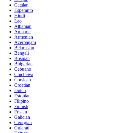
Catalan
Esperanto
Hindi
Lao
Albanian
Amharic
Armenian
Azerbaijani
Belarusian
Bengali
Bosnian
Bulgarian
Cebuano
Chichewa
Corsican
Croatian
Dutch
Estonian
Filipino
Finnish
Frisian
Galician
Georgian
Gujarati