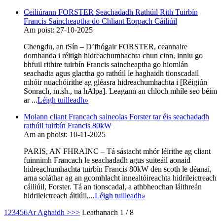
Ceiliúrann FORSTER Seachadadh Rathúil Rith Tuirbín
Francis Saincheaptha do Chliant Eorpach Cáiliúil
Am poist: 27-10-2025
Chengdu, an tSín – D’fhógair FORSTER, ceannaire
domhanda i réitigh hidreachumhachta chun cinn, inniu go
bhfuil rithire tuirbín Francis saincheaptha go hiomlán
seachadta agus glactha go rathúil le haghaidh tionscadail
mhóir nuachóirithe ag gléasra hidreachumhachta i [Réigiún
Sonrach, m.sh., na hAlpa]. Leagann an chloch mhíle seo béim
ar ...
Léigh tuilleadh
»
Molann cliant Francach saineolas Forster tar éis seachadadh
rathúil tuirbín Francis 80kW
Am an phoist: 10-11-2025
PARIS, AN FHRAINC – Tá sástacht mhór léirithe ag cliant
fuinnimh Francach le seachadadh agus suiteáil aonaid
hidreachumhachta tuirbín Francis 80kW den scoth le déanaí,
arna soláthar ag an gcomhlacht innealtóireachta hidrileictreach
cáiliúil, Forster. Tá an tionscadal, a athbheochan láithreán
hidrileictreach áitiúil,...
Léigh tuilleadh
»
1
2
3
4
5
6
Ar Aghaidh >
>>
Leathanach 1 / 8