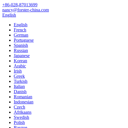
+86-028-87013699
nancy@forster-china.com
English
English
French
German
Portuguese
Spanish
Russian
Japanese
Korean
Arabic
Irish
Greek
Turkish
Italian
Danish
Romanian
Indonesian
Czech
Afrikaans
Swedish
Polish
Basque