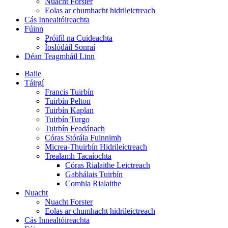
Nuacht Forster
Eolas ar chumhacht hidrileictreach
Cás Innealtóireachta
Fúinn
Próifíl na Cuideachta
Íoslódáil Sonraí
Déan Teagmháil Linn
Baile
Táirgí
Francis Tuirbín
Tuirbín Pelton
Tuirbín Kaplan
Tuirbín Turgo
Tuirbín Feadánach
Córas Stórála Fuinnimh
Micrea-Thuirbín Hidrileictreach
Trealamh Tacaíochta
Córas Rialaithe Leictreach
Gabhálais Tuirbín
Comhla Rialaithe
Nuacht
Nuacht Forster
Eolas ar chumhacht hidrileictreach
Cás Innealtóireachta