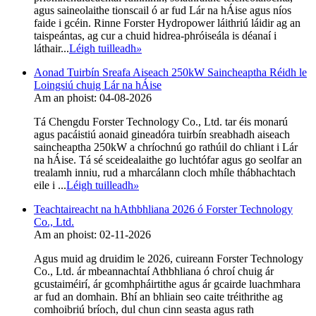
agus saineolaithe tionscail ó ar fud Lár na hÁise agus níos
faide i gcéin. Rinne Forster Hydropower láithriú láidir ag an
taispeántas, ag cur a chuid hidrea-phróiseála is déanaí i
láthair...
Léigh tuilleadh
»
Aonad Tuirbín Sreafa Aiseach 250kW Saincheaptha Réidh le
Loingsiú chuig Lár na hÁise
Am an phoist: 04-08-2026
Tá Chengdu Forster Technology Co., Ltd. tar éis monarú
agus pacáistiú aonaid gineadóra tuirbín sreabhadh aiseach
saincheaptha 250kW a chríochnú go rathúil do chliant i Lár
na hÁise. Tá sé sceidealaithe go luchtófar agus go seolfar an
trealamh inniu, rud a mharcálann cloch mhíle thábhachtach
eile i ...
Léigh tuilleadh
»
Teachtaireacht na hAthbhliana 2026 ó Forster Technology
Co., Ltd.
Am an phoist: 02-11-2026
Agus muid ag druidim le 2026, cuireann Forster Technology
Co., Ltd. ár mbeannachtaí Athbhliana ó chroí chuig ár
gcustaiméirí, ár gcomhpháirtithe agus ár gcairde luachmhara
ar fud an domhain. Bhí an bhliain seo caite tréithrithe ag
comhoibriú bríoch, dul chun cinn seasta agus rath