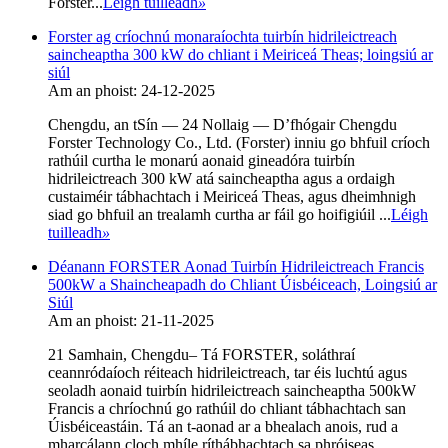
Forster...
Léigh tuilleadh
»
Forster ag críochnú monaraíochta tuirbín hidrileictreach
saincheaptha 300 kW do chliant i Meiriceá Theas; loingsiú ar
siúl
Am an phoist: 24-12-2025
Chengdu, an tSín — 24 Nollaig — D’fhógair Chengdu
Forster Technology Co., Ltd. (Forster) inniu go bhfuil críoch
rathúil curtha le monarú aonaid gineadóra tuirbín
hidrileictreach 300 kW atá saincheaptha agus a ordaigh
custaiméir tábhachtach i Meiriceá Theas, agus dheimhnigh
siad go bhfuil an trealamh curtha ar fáil go hoifigiúil ...
Léigh
tuilleadh
»
Déanann FORSTER Aonad Tuirbín Hidrileictreach Francis
500kW a Shaincheapadh do Chliant Úisbéiceach, Loingsiú ar
Siúl
Am an phoist: 21-11-2025
21 Samhain, Chengdu– Tá FORSTER, soláthraí
ceannródaíoch réiteach hidrileictreach, tar éis luchtú agus
seoladh aonaid tuirbín hidrileictreach saincheaptha 500kW
Francis a chríochnú go rathúil do chliant tábhachtach san
Úisbéiceastáin. Tá an t-aonad ar a bhealach anois, rud a
mharcálann cloch mhíle ríthábhachtach sa phróiseas