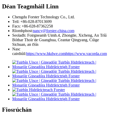
Déan Teagmháil Linn
Chengdu Forster Technology Co., Ltd.
Teil: +86-028-87013699
Facs: +86-028-87362258
Ríomhphost:
nancy@forster-china.com
Seoladh: Foirgneamh Uimh.4, Zhongtie, Xicheng, An Tríú
Bóthar Thoir de Guanghua, Ceantar Qingyang, Cúige
Sichuan, an tSín
Nasc
cairdiúil:
https://www.hkdwe.com
https://www.vacorda.com
Fiosrúchán