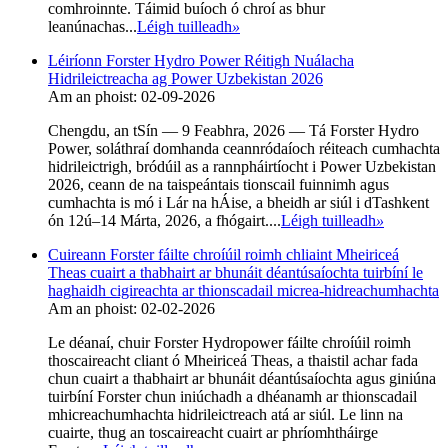
comhroinnte. Táimid buíoch ó chroí as bhur
leanúnachas...
Léigh tuilleadh
»
Léiríonn Forster Hydro Power Réitigh Nuálacha
Hidrileictreacha ag Power Uzbekistan 2026
Am an phoist: 02-09-2026
Chengdu, an tSín — 9 Feabhra, 2026 — Tá Forster Hydro
Power, soláthraí domhanda ceannródaíoch réiteach cumhachta
hidrileictrigh, bródúil as a rannpháirtíocht i Power Uzbekistan
2026, ceann de na taispeántais tionscail fuinnimh agus
cumhachta is mó i Lár na hÁise, a bheidh ar siúl i dTashkent
ón 12ú–14 Márta, 2026, a fhógairt....
Léigh tuilleadh
»
Cuireann Forster fáilte chroíúil roimh chliaint Mheiriceá
Theas cuairt a thabhairt ar bhunáit déantúsaíochta tuirbíní le
haghaidh cigireachta ar thionscadail micrea-hidreachumhachta
Am an phoist: 02-02-2026
Le déanaí, chuir Forster Hydropower fáilte chroíúil roimh
thoscaireacht cliant ó Mheiriceá Theas, a thaistil achar fada
chun cuairt a thabhairt ar bhunáit déantúsaíochta agus giniúna
tuirbíní Forster chun iniúchadh a dhéanamh ar thionscadail
mhicreachumhachta hidrileictreach atá ar siúl. Le linn na
cuairte, thug an toscaireacht cuairt ar phríomhtháirge