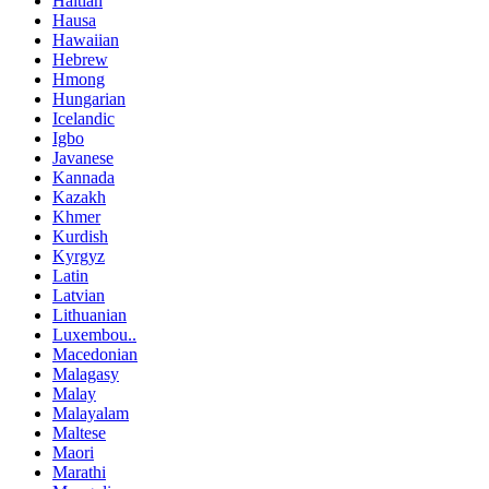
Haitian
Hausa
Hawaiian
Hebrew
Hmong
Hungarian
Icelandic
Igbo
Javanese
Kannada
Kazakh
Khmer
Kurdish
Kyrgyz
Latin
Latvian
Lithuanian
Luxembou..
Macedonian
Malagasy
Malay
Malayalam
Maltese
Maori
Marathi