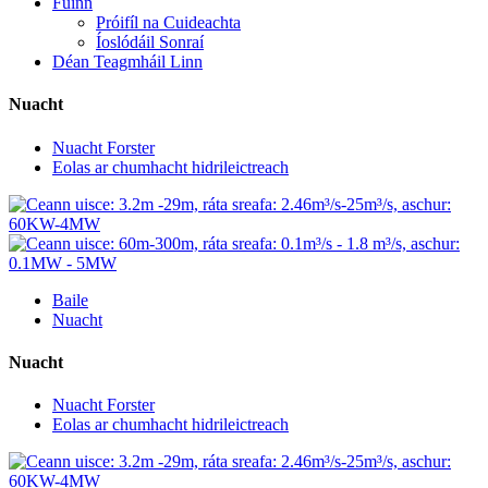
Fúinn
Próifíl na Cuideachta
Íoslódáil Sonraí
Déan Teagmháil Linn
Nuacht
Nuacht Forster
Eolas ar chumhacht hidrileictreach
Baile
Nuacht
Nuacht
Nuacht Forster
Eolas ar chumhacht hidrileictreach