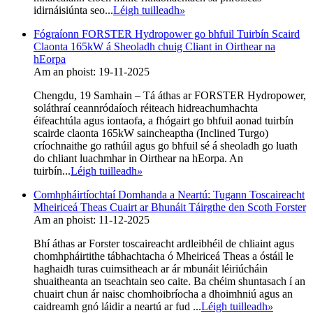
idirnáisiúnta seo...
Léigh tuilleadh
»
Fógraíonn FORSTER Hydropower go bhfuil Tuirbín Scaird
Claonta 165kW á Sheoladh chuig Cliant in Oirthear na
hEorpa
Am an phoist: 19-11-2025
Chengdu, 19 Samhain – Tá áthas ar FORSTER Hydropower,
soláthraí ceannródaíoch réiteach hidreachumhachta
éifeachtúla agus iontaofa, a fhógairt go bhfuil aonad tuirbín
scairde claonta 165kW saincheaptha (Inclined Turgo)
críochnaithe go rathúil agus go bhfuil sé á sheoladh go luath
do chliant luachmhar in Oirthear na hEorpa. An
tuirbín...
Léigh tuilleadh
»
Comhpháirtíochtaí Domhanda a Neartú: Tugann Toscaireacht
Mheiriceá Theas Cuairt ar Bhunáit Táirgthe den Scoth Forster
Am an phoist: 11-12-2025
Bhí áthas ar Forster toscaireacht ardleibhéil de chliaint agus
chomhpháirtithe tábhachtacha ó Mheiriceá Theas a óstáil le
haghaidh turas cuimsitheach ar ár mbunáit léiriúcháin
shuaitheanta an tseachtain seo caite. Ba chéim shuntasach í an
chuairt chun ár naisc chomhoibríocha a dhoimhniú agus an
caidreamh gnó láidir a neartú ar fud ...
Léigh tuilleadh
»