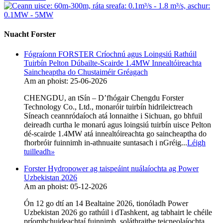
Nuacht Forster
Fógraíonn FORSTER Críochnú agus Loingsiú Rathúil
Tuirbín Pelton Dúbailte-Scairde 1.4MW Innealtóireachta
Saincheaptha do Chustaiméir Gréagach
Am an phoist: 25-06-2026
CHENGDU, an tSín – D’fhógair Chengdu Forster
Technology Co., Ltd., monaróir tuirbín hidrileictreach
Síneach ceannródaíoch atá lonnaithe i Sichuan, go bhfuil
deireadh curtha le monarú agus loingsiú tuirbín uisce Pelton
dé-scairde 1.4MW atá innealtóireachta go saincheaptha do
fhorbróir fuinnimh in-athnuaite suntasach i nGréig...
Léigh
tuilleadh
»
Forster Hydropower ag taispeáint nuálaíochta ag Power
Uzbekistan 2026
Am an phoist: 05-12-2026
Ón 12 go dtí an 14 Bealtaine 2026, tionóladh Power
Uzbekistan 2026 go rathúil i dTashkent, ag tabhairt le chéile
príomhchuideachtaí fuinnimh, soláthraithe teicneolaíochta,