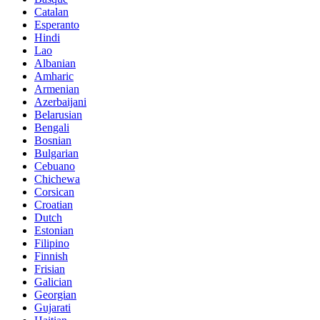
Catalan
Esperanto
Hindi
Lao
Albanian
Amharic
Armenian
Azerbaijani
Belarusian
Bengali
Bosnian
Bulgarian
Cebuano
Chichewa
Corsican
Croatian
Dutch
Estonian
Filipino
Finnish
Frisian
Galician
Georgian
Gujarati