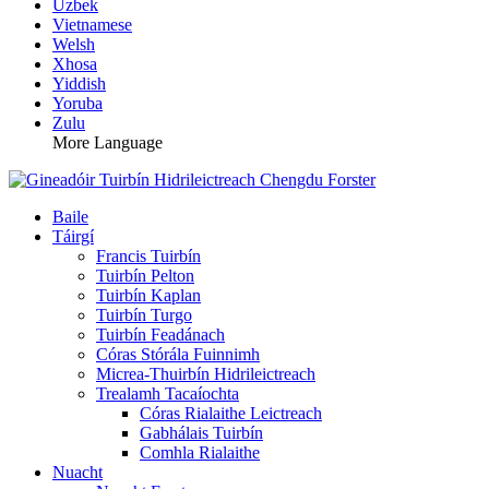
Uzbek
Vietnamese
Welsh
Xhosa
Yiddish
Yoruba
Zulu
More Language
Baile
Táirgí
Francis Tuirbín
Tuirbín Pelton
Tuirbín Kaplan
Tuirbín Turgo
Tuirbín Feadánach
Córas Stórála Fuinnimh
Micrea-Thuirbín Hidrileictreach
Trealamh Tacaíochta
Córas Rialaithe Leictreach
Gabhálais Tuirbín
Comhla Rialaithe
Nuacht