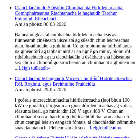
Claochladáin do Stáisiúin Chumhachta Hidrileictreacha:
Comhpháirteanna Riachtanacha le haghaidh Tarchur
Fuinnimh Éifeachtach
Am an phoist: 06-03-2026
Baineann gléasraí cumhachta hidrileictreacha leas as
fuinneamh cinéiteach uisce atá ag sileadh chun leictreachas
glan, in-athnuaite a ghiniúint. Cé go mbíonn na tuirbíní agus
na gineadóirí ag tabhairt aird ar an ngné go minic, bíonn ról
ríthábhachtach ag na claochladáin a úsáidtear sna háiseanna
seo chun a chinntiú go sroicheann an chumhacht a ghintear an
...
Léigh tuilleadh
»
Claochladáin le haghaidh Micrea-Thuirbíní Hidrileictreacha:
Ról, Roghnú, agus Breithnithe Praiticiúla
Am an phoist: 29-05-2026
I gcórais micreachumhachta hidrileictreacha (faoi bhun 100
kW de ghnáth), táirgeann an gineadóir leictreachas ag voltas
réasúnta íseal, go minic idir 120 V agus 480 V. Chun an
chumhacht seo a tharchur go héifeachtúil thar aon achar nó
chun ceangal leis an eangach fóntais, tá claochladán céimnithe
suas riachtanach. Pléitear san alt seo ...
Léigh tuilleadh
»