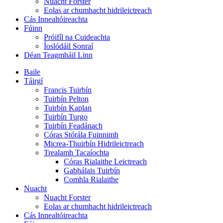
Nuacht Forster
Eolas ar chumhacht hidrileictreach
Cás Innealtóireachta
Fúinn
Próifíl na Cuideachta
Íoslódáil Sonraí
Déan Teagmháil Linn
Baile
Táirgí
Francis Tuirbín
Tuirbín Pelton
Tuirbín Kaplan
Tuirbín Turgo
Tuirbín Feadánach
Córas Stórála Fuinnimh
Micrea-Thuirbín Hidrileictreach
Trealamh Tacaíochta
Córas Rialaithe Leictreach
Gabhálais Tuirbín
Comhla Rialaithe
Nuacht
Nuacht Forster
Eolas ar chumhacht hidrileictreach
Cás Innealtóireachta