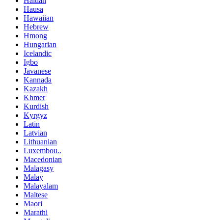
Haitian
Hausa
Hawaiian
Hebrew
Hmong
Hungarian
Icelandic
Igbo
Javanese
Kannada
Kazakh
Khmer
Kurdish
Kyrgyz
Latin
Latvian
Lithuanian
Luxembou..
Macedonian
Malagasy
Malay
Malayalam
Maltese
Maori
Marathi