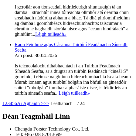
I gcroílár aon tionscadail hidrileictrigh shuntasaigh tá an
damba—struchtúr innealtóireachta ollmhór atá deartha chun
sreabhadh nádúrtha abhann a bhac. Tá dhá phríomhfheidhm
ag damba i gcomhthéacs hidreachumhachta: taiscumar a
chruthú le haghaidh stórála uisce agus “ceann hiodrálach” a
ghiniúint...
Léigh tuilleadh
»
Raon Feidhme agus Cásanna Tuirbíní Feadánacha Síneadh
Seafta
Am poist: 30-04-2026
Is teicneolaíocht ríthábhachtach í an Tuirbín Feadánach
Síneadh Seafta, ar a dtugtar an tuirbín feadánach “cineál-S”
go minic, i réimse na giniúna hidreachumhachta íseal-cheann.
Murab ionann agus tuirbíní bolgáin ina bhfuil an gineadóir
suite i “mbolgán” tumtha sa phasáiste uisce, is féidir leis an
tuirbín síneadh seafta...
Léigh tuilleadh
»
1
2
3
4
5
6
Ar Aghaidh >
>>
Leathanach 1 / 24
Déan Teagmháil Linn
Chengdu Forster Technology Co., Ltd.
Teil: +86-028-87013699