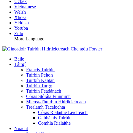
Uzbek
Vietnamese
Welsh
Xhosa
Yiddish
Yoruba
Zulu
More Language
Baile
Táirgí
Francis Tuirbín
Tuirbín Pelton
Tuirbín Kaplan
Tuirbín Turgo
Tuirbín Feadánach
Córas Stórála Fuinnimh
Micrea-Thuirbín Hidrileictreach
Trealamh Tacaíochta
Córas Rialaithe Leictreach
Gabhálais Tuirbín
Comhla Rialaithe
Nuacht