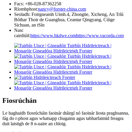
Facs: +86-028-87362258
Ríomhphost:
nancy@forster-china.com
Seoladh: Foirgneamh Uimh.4, Zhongtie, Xicheng, An Tríú
Bóthar Thoir de Guanghua, Ceantar Qingyang, Cúige
Sichuan, an tSín
Nasc
cairdiúil:
https://www.hkdwe.com
https://www.vacorda.com
Fiosrúchán
Le haghaidh fiosrúcháin faoinár dtáirgí nó faoinár liosta praghsanna,
fág do r-phost agus whatsapp chugainn agus tabharfaimid freagra
duit laistigh de 8 n-uaire an chloig.