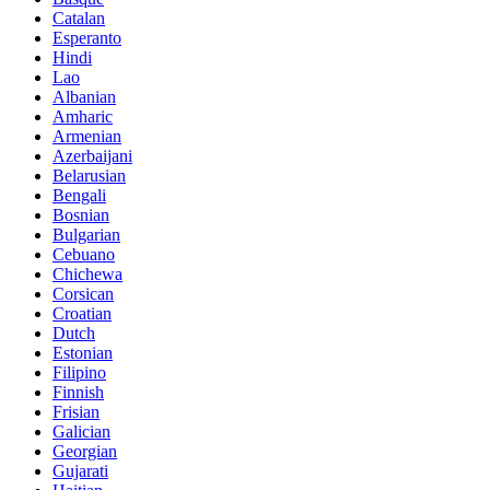
Catalan
Esperanto
Hindi
Lao
Albanian
Amharic
Armenian
Azerbaijani
Belarusian
Bengali
Bosnian
Bulgarian
Cebuano
Chichewa
Corsican
Croatian
Dutch
Estonian
Filipino
Finnish
Frisian
Galician
Georgian
Gujarati