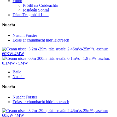
Fúinn
Próifíl na Cuideachta
Íoslódáil Sonraí
Déan Teagmháil Linn
Nuacht
Nuacht Forster
Eolas ar chumhacht hidrileictreach
Baile
Nuacht
Nuacht
Nuacht Forster
Eolas ar chumhacht hidrileictreach