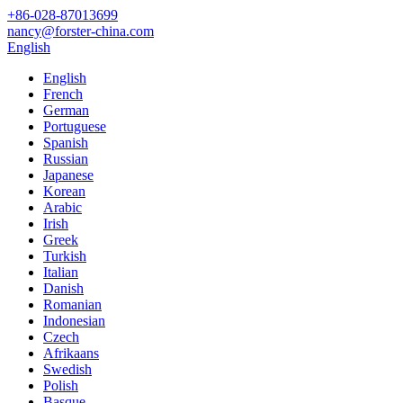
+86-028-87013699
nancy@forster-china.com
English
English
French
German
Portuguese
Spanish
Russian
Japanese
Korean
Arabic
Irish
Greek
Turkish
Italian
Danish
Romanian
Indonesian
Czech
Afrikaans
Swedish
Polish
Basque