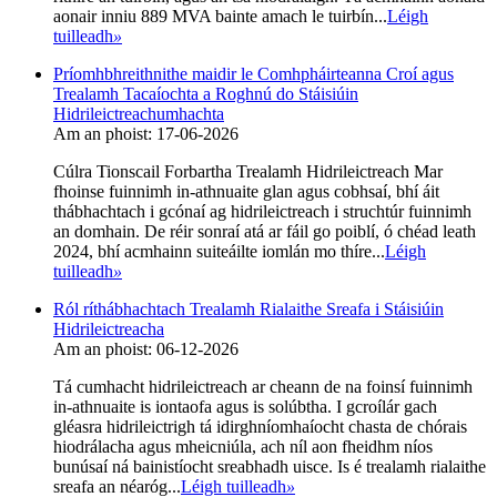
aonair inniu 889 MVA bainte amach le tuirbín...
Léigh
tuilleadh
»
Príomhbhreithnithe maidir le Comhpháirteanna Croí agus
Trealamh Tacaíochta a Roghnú do Stáisiúin
Hidrileictreachumhachta
Am an phoist: 17-06-2026
Cúlra Tionscail Forbartha Trealamh Hidrileictreach Mar
fhoinse fuinnimh in-athnuaite glan agus cobhsaí, bhí áit
thábhachtach i gcónaí ag hidrileictreach i struchtúr fuinnimh
an domhain. De réir sonraí atá ar fáil go poiblí, ó chéad leath
2024, bhí acmhainn suiteáilte iomlán mo thíre...
Léigh
tuilleadh
»
Ról ríthábhachtach Trealamh Rialaithe Sreafa i Stáisiúin
Hidrileictreacha
Am an phoist: 06-12-2026
Tá cumhacht hidrileictreach ar cheann de na foinsí fuinnimh
in-athnuaite is iontaofa agus is solúbtha. I gcroílár gach
gléasra hidrileictrigh tá idirghníomhaíocht chasta de chórais
hiodrálacha agus mheicniúla, ach níl aon fheidhm níos
bunúsaí ná bainistíocht sreabhadh uisce. Is é trealamh rialaithe
sreafa an néaróg...
Léigh tuilleadh
»