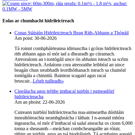
Eolas ar chumhacht hidrileictreach
Conas Stáisiún Hidrileictreach Beag Rith-Abhann a Thógáil
Am poist: 30-06-2026
Tá roinnt comhpháirteanna idirnasctha i gcóras hidrileictreach
rith abhann agus ní mór iad a dhearadh go cúramach.
Atreoraíonn an t-iontógáil uisce ón abhainn isteach sa scéim
hidrileictreach. Ardaíonn cora atreoraithe leibhéal an uisce
beagán chun sreabhadh leordhóthanach isteach sa chainéal
iontógála a chinntiú. Baintear scagairí agus racaí
bruscair...
Léigh tuilleadh
»
Cineálacha agus tréithe imthacaí tuirbín i ngineadóirí
hidrileictreacha
Am an phoist: 22-06-2026
Cuireann tuirbíní hidrileictreacha nua-aimseartha dúshláin
innealtóireachta neamhghnácha i láthair. I n-aonaid mhóra
ingearacha, ní mór d’imthacaí sá ualaí aiseacha os cionn 6,000
tonna a sheasamh—meáchan comhcheangailte an rótair,
rithire an tuirbín, agus an tsá hiodrálaigh. Tá acmhainn aonaid