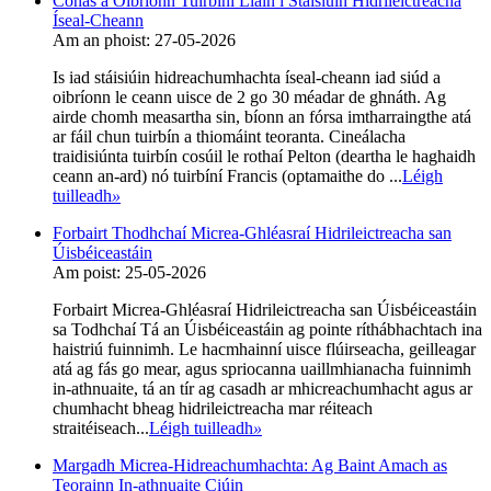
Conas a Oibríonn Tuirbíní Liáin i Stáisiúin Hidrileictreacha
Íseal-Cheann
Am an phoist: 27-05-2026
Is iad stáisiúin hidreachumhachta íseal-cheann iad siúd a
oibríonn le ceann uisce de 2 go 30 méadar de ghnáth. Ag
airde chomh measartha sin, bíonn an fórsa imtharraingthe atá
ar fáil chun tuirbín a thiomáint teoranta. Cineálacha
traidisiúnta tuirbín cosúil le rothaí Pelton (deartha le haghaidh
ceann an-ard) nó tuirbíní Francis (optamaithe do ...
Léigh
tuilleadh
»
Forbairt Thodhchaí Micrea-Ghléasraí Hidrileictreacha san
Úisbéiceastáin
Am poist: 25-05-2026
Forbairt Micrea-Ghléasraí Hidrileictreacha san Úisbéiceastáin
sa Todhchaí Tá an Úisbéiceastáin ag pointe ríthábhachtach ina
haistriú fuinnimh. Le hacmhainní uisce flúirseacha, geilleagar
atá ag fás go mear, agus spriocanna uaillmhianacha fuinnimh
in-athnuaite, tá an tír ag casadh ar mhicreachumhacht agus ar
chumhacht bheag hidrileictreacha mar réiteach
straitéiseach...
Léigh tuilleadh
»
Margadh Micrea-Hidreachumhachta: Ag Baint Amach as
Teorainn In-athnuaite Ciúin