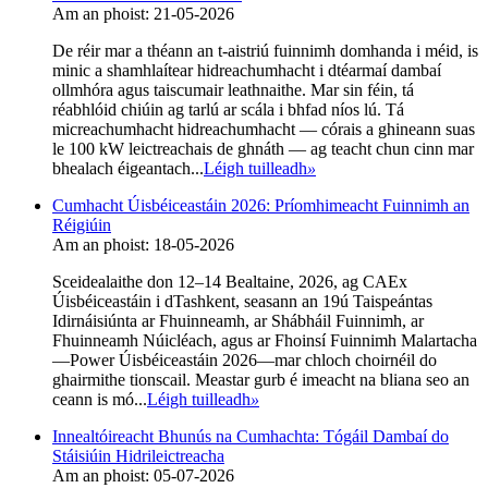
Am an phoist: 21-05-2026
De réir mar a théann an t-aistriú fuinnimh domhanda i méid, is
minic a shamhlaítear hidreachumhacht i dtéarmaí dambaí
ollmhóra agus taiscumair leathnaithe. Mar sin féin, tá
réabhlóid chiúin ag tarlú ar scála i bhfad níos lú. Tá
micreachumhacht hidreachumhacht — córais a ghineann suas
le 100 kW leictreachais de ghnáth — ag teacht chun cinn mar
bhealach éigeantach...
Léigh tuilleadh
»
Cumhacht Úisbéiceastáin 2026: Príomhimeacht Fuinnimh an
Réigiúin
Am an phoist: 18-05-2026
Sceidealaithe don 12–14 Bealtaine, 2026, ag CAEx
Úisbéiceastáin i dTashkent, seasann an 19ú Taispeántas
Idirnáisiúnta ar Fhuinneamh, ar Shábháil Fuinnimh, ar
Fhuinneamh Núicléach, agus ar Fhoinsí Fuinnimh Malartacha
—Power Úisbéiceastáin 2026—mar chloch choirnéil do
ghairmithe tionscail. Meastar gurb é imeacht na bliana seo an
ceann is mó...
Léigh tuilleadh
»
Innealtóireacht Bhunús na Cumhachta: Tógáil Dambaí do
Stáisiúin Hidrileictreacha
Am an phoist: 05-07-2026