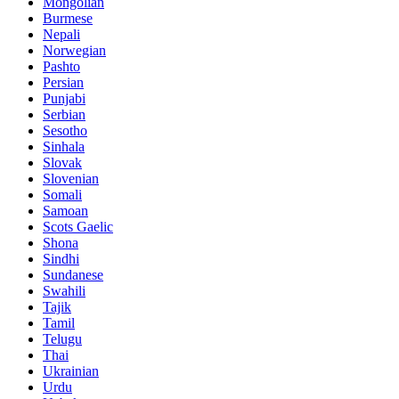
Mongolian
Burmese
Nepali
Norwegian
Pashto
Persian
Punjabi
Serbian
Sesotho
Sinhala
Slovak
Slovenian
Somali
Samoan
Scots Gaelic
Shona
Sindhi
Sundanese
Swahili
Tajik
Tamil
Telugu
Thai
Ukrainian
Urdu