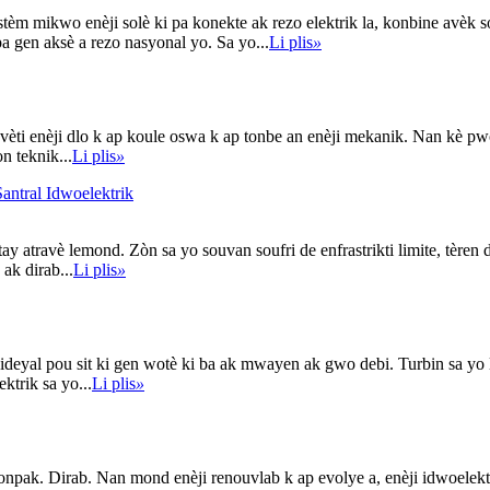
 mikwo enèji solè ki pa konekte ak rezo elektrik la, konbine avèk so
pa gen aksè a rezo nasyonal yo. Sa yo...
Li plis
»
vèti enèji dlo k ap koule oswa k ap tonbe an enèji mekanik. Nan kè pwo
n teknik...
Li plis
»
antral Idwoelektrik
ay atravè lemond. Zòn sa yo souvan soufri de enfrastrikti limite, tèren 
ak dirab...
Li plis
»
ideyal pou sit ki gen wotè ki ba ak mwayen ak gwo debi. Turbin sa yo l
ktrik sa yo...
Li plis
»
npak. Dirab. Nan mond enèji renouvlab k ap evolye a, enèji idwoelektri