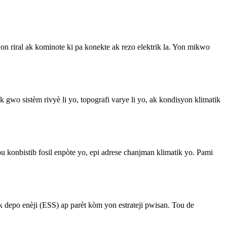
n riral ak kominote ki pa konekte ak rezo elektrik la. Yon mikwo
gwo sistèm rivyè li yo, topografi varye li yo, ak kondisyon klimatik
ou konbistib fosil enpòte yo, epi adrese chanjman klimatik yo. Pami
ak depo enèji (ESS) ap parèt kòm yon estrateji pwisan. Tou de