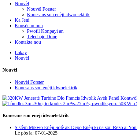
Nouvèl
Nouvèl Forster
Konesans sou enèji idwoelektrik
Ka Jeni
Konsènan nou
Pwofil Konpayi an
Telechaje Done
Kontakte nou
Lakay
Nouvèl
Nouvèl
Nouvèl Forster
Konesans sou enèji idwoelektrik
Konesans sou enèji idwoelektrik
Sistèm Mikwo Enèji Solè ak Depo Enèji ki pa sou Rezo a: Yo
Lè pòs la: 07-01-2025