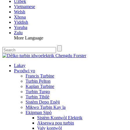
Uzbek
Vietnamese
Welsh
Xhosa
Yiddish
Yoruba
Zulu
More Language
Lakay
Pwodwi yo
Francis Turbine
Turbin Pelton
Kaplan Turbine
Turbin Turgo
Turbin Tibilè
Sistèm Depo Enèji
Mikwo Turbin Kay la
Ekipman Sipò
Sistèm Kontwòl Elektrik
Akseswa pou turbin
Valv kontwòl