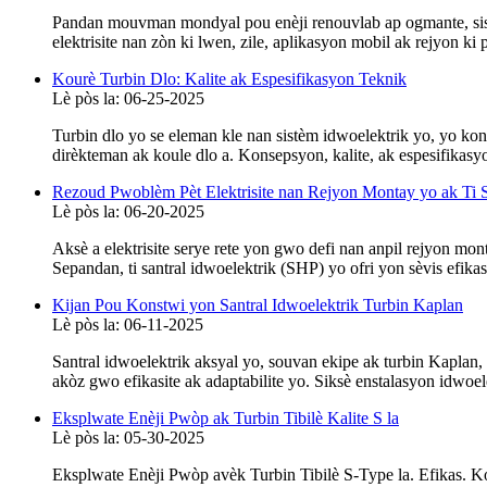
Pandan mouvman mondyal pou enèji renouvlab ap ogmante, sistèm
elektrisite nan zòn ki lwen, zile, aplikasyon mobil ak rejyon ki 
Kourè Turbin Dlo: Kalite ak Espesifikasyon Teknik
Lè pòs la: 06-25-2025
Turbin dlo yo se eleman kle nan sistèm idwoelektrik yo, yo kon
dirèkteman ak koule dlo a. Konsepsyon, kalite, ak espesifikasyo
Rezoud Pwoblèm Pèt Elektrisite nan Rejyon Montay yo ak Ti S
Lè pòs la: 06-20-2025
Aksè a elektrisite serye rete yon gwo defi nan anpil rejyon mont
Sepandan, ti santral idwoelektrik (SHP) yo ofri yon sèvis efikas 
Kijan Pou Konstwi yon Santral Idwoelektrik Turbin Kaplan
Lè pòs la: 06-11-2025
Santral idwoelektrik aksyal yo, souvan ekipe ak turbin Kaplan, 
akòz gwo efikasite ak adaptabilite yo. Siksè enstalasyon idwoele
Eksplwate Enèji Pwòp ak Turbin Tibilè Kalite S la
Lè pòs la: 05-30-2025
Eksplwate Enèji Pwòp avèk Turbin Tibilè S-Type la. Efikas. Ko