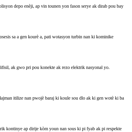
lisyon depo enèji, ap vin tounen yon fason serye ak dirab pou bay
sesis sa a gen kourè a, pati wotasyon turbin nan ki kominike
difisil, ak gwo pri pou konekte ak rezo elektrik nasyonal yo.
ajman itilize nan pwojè baraj ki koule sou dlo ak ki gen wotè ki ba
k kontinye ap dirije kòm youn nan sous ki pi fyab ak pi respekte