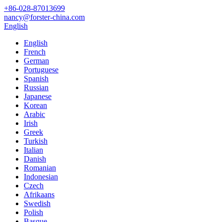
+86-028-87013699
nancy@forster-china.com
English
English
French
German
Portuguese
Spanish
Russian
Japanese
Korean
Arabic
Irish
Greek
Turkish
Italian
Danish
Romanian
Indonesian
Czech
Afrikaans
Swedish
Polish
Basque