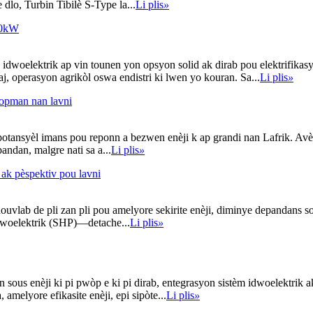
dlo, Turbin Tibilè S-Type la...
Li plis
»
50kW
dwoelektrik ap vin tounen yon opsyon solid ak dirab pou elektrifikasyo
j, operasyon agrikòl oswa endistri ki lwen yo kouran. Sa...
Li plis
»
lopman nan lavni
otansyèl imans pou reponn a bezwen enèji k ap grandi nan Lafrik. Avèk 
andan, malgre nati sa a...
Li plis
»
a ak pèspektiv pou lavni
ouvlab de pli zan pli pou amelyore sekirite enèji, diminye depandans s
idwoelektrik (SHP)—detache...
Li plis
»
 sous enèji ki pi pwòp e ki pi dirab, entegrasyon sistèm idwoelektrik 
amelyore efikasite enèji, epi sipòte...
Li plis
»