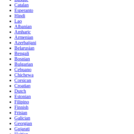
Catalan
Esperanto
Hindi
Lao
Albanian
Amharic
Armenian
Azerbaijani
Belarusian
Bengali
Bosnian
Bulgarian
Cebuano
Chichewa
Corsican
Croatian
Dutch
Estonian
Filipino
Finnish
Frisian
Galician
Georgian
Gujarati