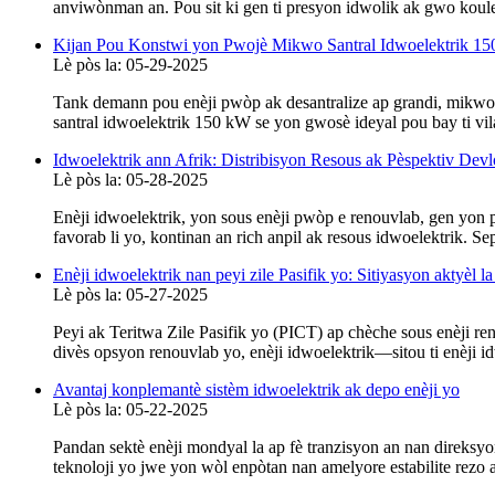
anviwònman an. Pou sit ki gen ti presyon idwolik ak gwo koule 
Kijan Pou Konstwi yon Pwojè Mikwo Santral Idwoelektrik 1
Lè pòs la: 05-29-2025
Tank demann pou enèji pwòp ak desantralize ap grandi, mikwo i
santral idwoelektrik 150 kW se yon gwosè ideyal pou bay ti vila
Idwoelektrik ann Afrik: Distribisyon Resous ak Pèspektiv Dev
Lè pòs la: 05-28-2025
Enèji idwoelektrik, yon sous enèji pwòp e renouvlab, gen yon p
favorab li yo, kontinan an rich anpil ak resous idwoelektrik. Sep
Enèji idwoelektrik nan peyi zile Pasifik yo: Sitiyasyon aktyèl l
Lè pòs la: 05-27-2025
Peyi ak Teritwa Zile Pasifik yo (PICT) ap chèche sous enèji ren
divès opsyon renouvlab yo, enèji idwoelektrik—sitou ti enèji 
Avantaj konplemantè sistèm idwoelektrik ak depo enèji yo
Lè pòs la: 05-22-2025
Pandan sektè enèji mondyal la ap fè tranzisyon an nan direksyon
teknoloji yo jwe yon wòl enpòtan nan amelyore estabilite rezo a, 