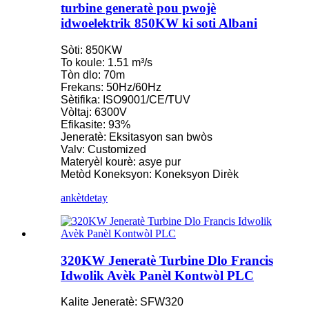
turbine generatè pou pwojè
idwoelektrik 850KW ki soti Albani
Sòti: 850KW
To koule: 1.51 m³/s
Tòn dlo: 70m
Frekans: 50Hz/60Hz
Sètifika: ISO9001/CE/TUV
Vòltaj: 6300V
Efikasite: 93%
Jeneratè: Eksitasyon san bwòs
Valv: Customized
Materyèl kourè: asye pur
Metòd Koneksyon: Koneksyon Dirèk
ankèt
detay
320KW Jeneratè Turbine Dlo Francis
Idwolik Avèk Panèl Kontwòl PLC
Kalite Jeneratè: SFW320