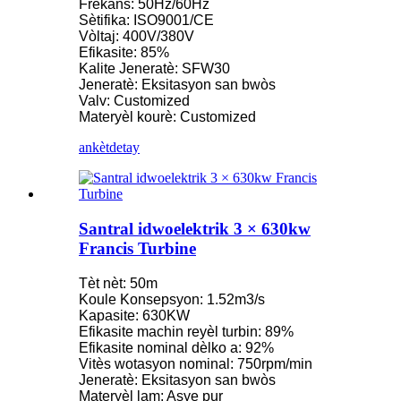
Frekans: 50Hz/60Hz
Sètifika: ISO9001/CE
Vòltaj: 400V/380V
Efikasite: 85%
Kalite Jeneratè: SFW30
Jeneratè: Eksitasyon san bwòs
Valv: Customized
Materyèl kourè: Customized
ankèt
detay
Santral idwoelektrik 3 × 630kw
Francis Turbine
Tèt nèt: 50m
Koule Konsepsyon: 1.52m3/s
Kapasite: 630KW
Efikasite machin reyèl turbin: 89%
Efikasite nominal dèlko a: 92%
Vitès wotasyon nominal: 750rpm/min
Jeneratè: Eksitasyon san bwòs
Materyèl lam: Asye pur