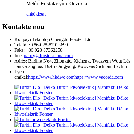
Metòd Enstalasyon: Orizontal
ankèt
detay
Kontakte nou
Konpayi Teknoloji Chengdu Forster, Ltd.
Telefòn: +86-028-87013699
Faks: +86-028-87362258
Imèl:
nancy@forster-china.com
Adrès: Bilding No4, Zhongtie, Xicheng, Twazyèm Wout Lès
nan Guanghua, Distri Qingyang, Pwovens Sichuan, Lachin
Lyen
amikal:
https://www.hkdwe.com
https://www.vacorda.com