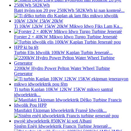
Batri ityòm-ion 20 pye 250KWh 582KWh ki nan kontenè...
Ti 10kW 12kW 15kW 20kW Mikwo Idwo Fiks Lam Ka...
Forster 2 × 40KW Mikwo Idwo Turgo Turbine Jeneratè
Turbin Elis Idwolik 100kW Kaplan Turbin Jeneratè...
2200kW Hydro Power Pelton Water Wheel Turbine
Generator
Ti turbin Kaplan 10KW 12KW 15KW mikwo santral
idwoelektrik...
Manifakti Ekipman Idwoelektrik Fransè Idwolik...
Sistèm Enèji Idwoelektrik Francis Turbine Jeneratè...