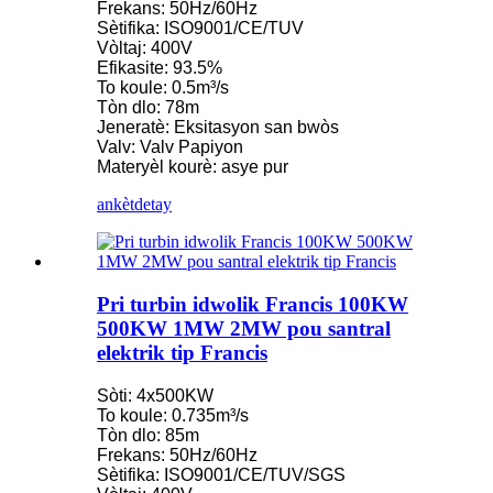
Frekans: 50Hz/60Hz
Sètifika: ISO9001/CE/TUV
Vòltaj: 400V
Efikasite: 93.5%
To koule: 0.5m³/s
Tòn dlo: 78m
Jeneratè: Eksitasyon san bwòs
Valv: Valv Papiyon
Materyèl kourè: asye pur
ankèt
detay
Pri turbin idwolik Francis 100KW
500KW 1MW 2MW pou santral
elektrik tip Francis
Sòti: 4x500KW
To koule: 0.735m³/s
Tòn dlo: 85m
Frekans: 50Hz/60Hz
Sètifika: ISO9001/CE/TUV/SGS