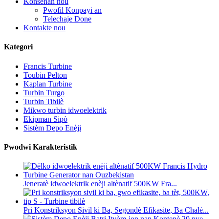
Konsènan nou
Pwofil Konpayi an
Telechaje Done
Kontakte nou
Kategori
Francis Turbine
Toubin Pelton
Kaplan Turbine
Turbin Turgo
Turbin Tibilè
Mikwo turbin idwoelektrik
Ekipman Sipò
Sistèm Depo Enèji
Pwodwi Karakteristik
Jeneratè idwoelektrik enèji altènatif 500KW Fra...
Pri Konstriksyon Sivil ki Ba, Segondè Efikasite, Ba Chalè...