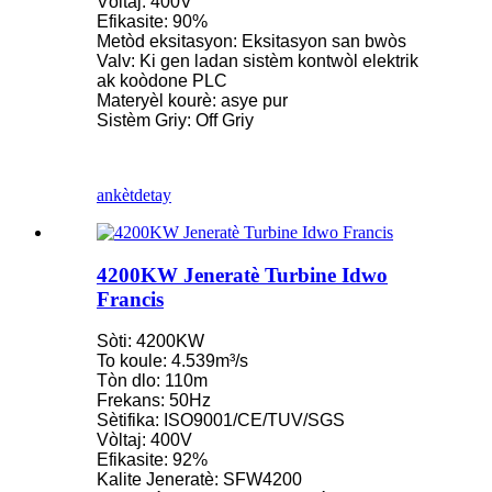
Vòltaj: 400V
Efikasite: 90%
Metòd eksitasyon: Eksitasyon san bwòs
Valv: Ki gen ladan sistèm kontwòl elektrik
ak koòdone PLC
Materyèl kourè: asye pur
Sistèm Griy: Off Griy
ankèt
detay
4200KW Jeneratè Turbine Idwo
Francis
Sòti: 4200KW
To koule: 4.539m³/s
Tòn dlo: 110m
Frekans: 50Hz
Sètifika: ISO9001/CE/TUV/SGS
Vòltaj: 400V
Efikasite: 92%
Kalite Jeneratè: SFW4200