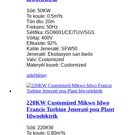
Sòti: 50KW
To koule: 0.5m³/s
Tòn dlo: 20m
Frekans: 50Hz
Sètifika: ISO9001/CE/TUV/SGS
Vòltaj: 400V
Efikasite: 92%
Kalite Jeneratè: SFW50
Jeneratè: Eksitasyon san bwòs
Valv: Customized
Materyèl kourè: Customized
ankèt
detay
220KW Customized Mikwo Idwo
Francis Turbine Jeneratè pou Plant
Idwoelektrik
Sòti: 220KW
To koule: 0.80m³/s