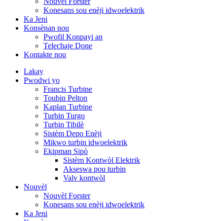
Nouvèl Forster
Konesans sou enèji idwoelektrik
Ka Jeni
Konsènan nou
Pwofil Konpayi an
Telechaje Done
Kontakte nou
Lakay
Pwodwi yo
Francis Turbine
Toubin Pelton
Kaplan Turbine
Turbin Turgo
Turbin Tibilè
Sistèm Depo Enèji
Mikwo turbin idwoelektrik
Ekipman Sipò
Sistèm Kontwòl Elektrik
Akseswa pou turbin
Valv kontwòl
Nouvèl
Nouvèl Forster
Konesans sou enèji idwoelektrik
Ka Jeni