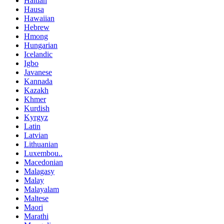
Haitian
Hausa
Hawaiian
Hebrew
Hmong
Hungarian
Icelandic
Igbo
Javanese
Kannada
Kazakh
Khmer
Kurdish
Kyrgyz
Latin
Latvian
Lithuanian
Luxembou..
Macedonian
Malagasy
Malay
Malayalam
Maltese
Maori
Marathi