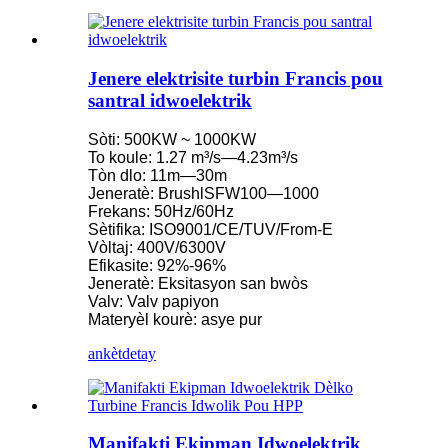
Jenere elektrisite turbin Francis pou
santral idwoelektrik
Sòti: 500KW ~ 1000KW
To koule: 1.27 m³/s—4.23m³/s
Tòn dlo: 11m—30m
Jeneratè: BrushlSFW100—1000
Frekans: 50Hz/60Hz
Sètifika: ISO9001/CE/TUV/From-E
Vòltaj: 400V/6300V
Efikasite: 92%-96%
Jeneratè: Eksitasyon san bwòs
Valv: Valv papiyon
Materyèl kourè: asye pur
ankèt
detay
Manifakti Ekipman Idwoelektrik