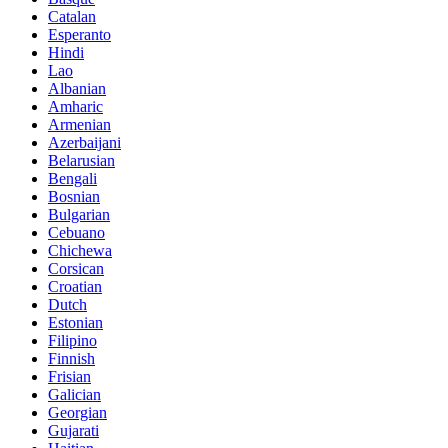
Catalan
Esperanto
Hindi
Lao
Albanian
Amharic
Armenian
Azerbaijani
Belarusian
Bengali
Bosnian
Bulgarian
Cebuano
Chichewa
Corsican
Croatian
Dutch
Estonian
Filipino
Finnish
Frisian
Galician
Georgian
Gujarati