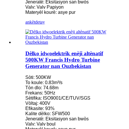
Jeneratè: Eksitasyon san bwòs
Valv: Valv Papiyon
Materyèl kourè: asye pur
ankèt
detay
Dèlko idwoelektrik enèji altènatif
500KW Francis Hydro Turbine
Generator nan Ouzbekistan
Sòti: 500KW
To koule: 0.83m³/s
Tòn dlo: 74.68m
Frekans: 50Hz
Sètifika: ISO9001/CE/TUV/SGS
Vòltaj: 400V
Efikasite: 93%
Kalite dèlko: SFW500
Jeneratè: Eksitasyon san bwòs
Valv: Valv boul