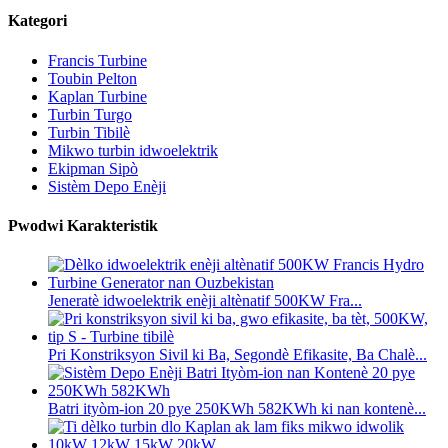
Kategori
Francis Turbine
Toubin Pelton
Kaplan Turbine
Turbin Turgo
Turbin Tibilè
Mikwo turbin idwoelektrik
Ekipman Sipò
Sistèm Depo Enèji
Pwodwi Karakteristik
Jeneratè idwoelektrik enèji altènatif 500KW Fra...
Pri Konstriksyon Sivil ki Ba, Segondè Efikasite, Ba Chalè...
Batri ityòm-ion 20 pye 250KWh 582KWh ki nan kontenè...