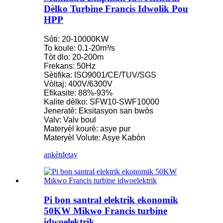
Dèlko Turbine Francis Idwolik Pou
HPP
Sòti: 20-10000KW
To koule: 0.1-20m³/s
Tòt dlo: 20-200m
Frekans: 50Hz
Sètifika: ISO9001/CE/TUV/SGS
Vòltaj: 400V/6300V
Efikasite: 88%-93%
Kalite dèlko: SFW10-SWF10000
Jeneratè: Eksitasyon san bwòs
Valv: Valv boul
Materyèl kourè: asye pur
Materyèl Volute: Asye Kabòn
ankèt
detay
Pi bon santral elektrik ekonomik
50KW Mikwo Francis turbine
idwoelektrik