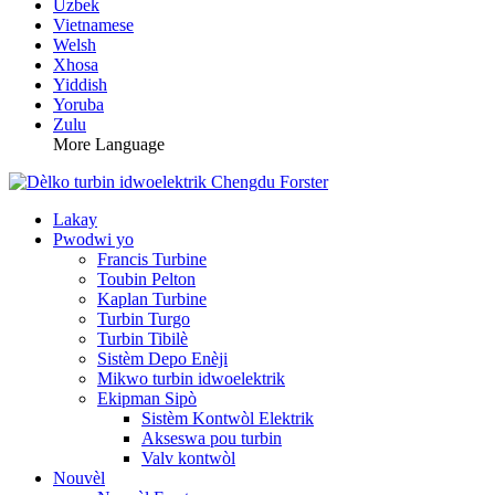
Uzbek
Vietnamese
Welsh
Xhosa
Yiddish
Yoruba
Zulu
More Language
Lakay
Pwodwi yo
Francis Turbine
Toubin Pelton
Kaplan Turbine
Turbin Turgo
Turbin Tibilè
Sistèm Depo Enèji
Mikwo turbin idwoelektrik
Ekipman Sipò
Sistèm Kontwòl Elektrik
Akseswa pou turbin
Valv kontwòl
Nouvèl