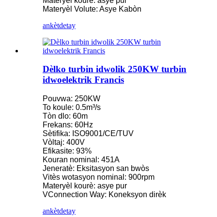
Materyèl kourè: asye pur
Materyèl Volute: Asye Kabòn
ankèt
detay
Dèlko turbin idwolik 250KW turbin
idwoelektrik Francis
Pouvwa: 250KW
To koule: 0.5m³/s
Tòn dlo: 60m
Frekans: 60Hz
Sètifika: ISO9001/CE/TUV
Vòltaj: 400V
Efikasite: 93%
Kouran nominal: 451A
Jeneratè: Eksitasyon san bwòs
Vitès wotasyon nominal: 900rpm
Materyèl kourè: asye pur
VConnection Way: Koneksyon dirèk
ankèt
detay