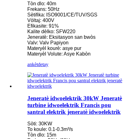
Tòn dlo: 40m
Frekans: 50Hz
Sètifika: ISO9001/CE/TUV/SGS
Vòltaj: 400V
Efikasite: 91%
Kalite dèlko: SFW220
Jeneratè: Eksitasyon san bwòs
Valv: Valv Papiyon
Materyèl kourè: asye pur
Materyèl Volute: Asye Kabòn
ankèt
detay
Jeneratè idwoelektrik 30kW Jeneratè
turbine idwoelektrik Francis pou
santral elektrik jeneratè idwoelektrik
Sòti: 30KW
To koule: 0.1-0.3m³/s
Tòn dlo: 15m