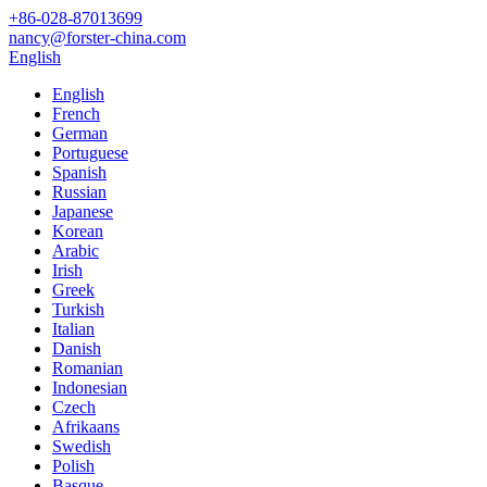
+86-028-87013699
nancy@forster-china.com
English
English
French
German
Portuguese
Spanish
Russian
Japanese
Korean
Arabic
Irish
Greek
Turkish
Italian
Danish
Romanian
Indonesian
Czech
Afrikaans
Swedish
Polish
Basque