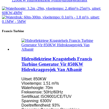
1200KW Hidroëlektriese Pelton-turbinegenerator
Francis Turbine
Hidroëlektriese Kragstelsels Francis
Turbine Generator Vir 850KW
Hidrokragprojek Van Albanië
Uitset: 850KW
Vloeitempo: 1.51 m³/s
Waterhoogte: 70m
Frekwensie: 50Hz/60Hz
Sertifikaat: ISO9001/CE/TUV
Spanning: 6300V
Doeltreffendheid: 93%