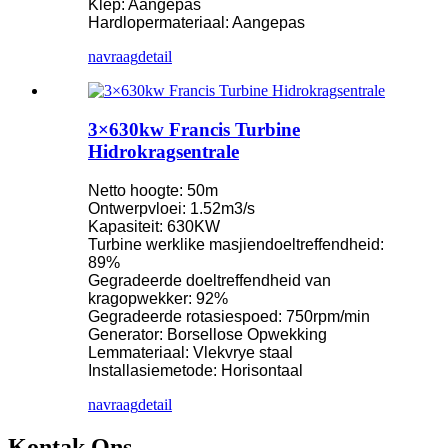
Klep: Aangepas
Hardlopermateriaal: Aangepas
navraag
detail
3×630kw Francis Turbine
Hidrokragsentrale
Netto hoogte: 50m
Ontwerpvloei: 1.52m3/s
Kapasiteit: 630KW
Turbine werklike masjiendoeltreffendheid:
89%
Gegradeerde doeltreffendheid van
kragopwekker: 92%
Gegradeerde rotasiespoed: 750rpm/min
Generator: Borsellose Opwekking
Lemmateriaal: Vlekvrye staal
Installasiemetode: Horisontaal
navraag
detail
Kontak Ons