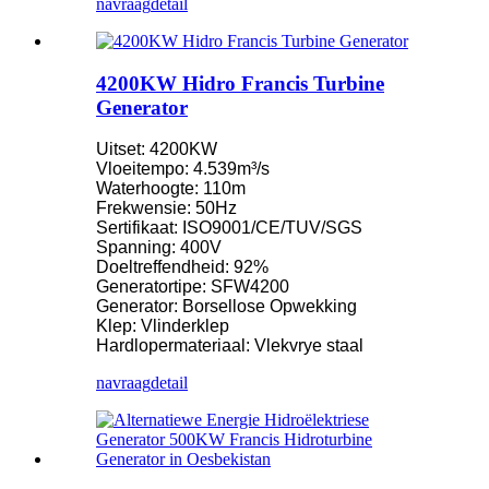
navraag
detail
4200KW Hidro Francis Turbine
Generator
Uitset: 4200KW
Vloeitempo: 4.539m³/s
Waterhoogte: 110m
Frekwensie: 50Hz
Sertifikaat: ISO9001/CE/TUV/SGS
Spanning: 400V
Doeltreffendheid: 92%
Generatortipe: SFW4200
Generator: Borsellose Opwekking
Klep: Vlinderklep
Hardlopermateriaal: Vlekvrye staal
navraag
detail