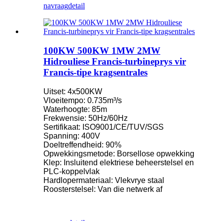
navraag
detail
100KW 500KW 1MW 2MW
Hidrouliese Francis-turbineprys vir
Francis-tipe kragsentrales
Uitset: 4x500KW
Vloeitempo: 0.735m³/s
Waterhoogte: 85m
Frekwensie: 50Hz/60Hz
Sertifikaat: ISO9001/CE/TUV/SGS
Spanning: 400V
Doeltreffendheid: 90%
Opwekkingsmetode: Borsellose opwekking
Klep: Insluitend elektriese beheerstelsel en
PLC-koppelvlak
Hardlopermateriaal: Vlekvrye staal
Roosterstelsel: Van die netwerk af