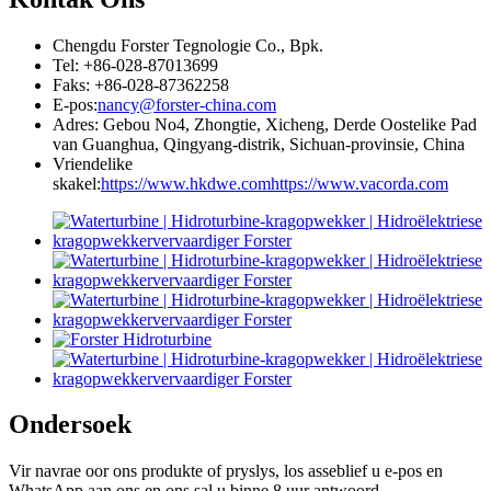
Chengdu Forster Tegnologie Co., Bpk.
Tel: +86-028-87013699
Faks: +86-028-87362258
E-pos:
nancy@forster-china.com
Adres: Gebou No4, Zhongtie, Xicheng, Derde Oostelike Pad
van Guanghua, Qingyang-distrik, Sichuan-provinsie, China
Vriendelike
skakel:
https://www.hkdwe.com
https://www.vacorda.com
Ondersoek
Vir navrae oor ons produkte of pryslys, los asseblief u e-pos en
WhatsApp aan ons en ons sal u binne 8 uur antwoord.