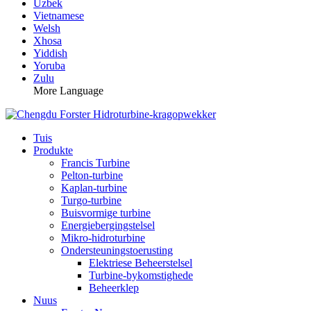
Uzbek
Vietnamese
Welsh
Xhosa
Yiddish
Yoruba
Zulu
More Language
Tuis
Produkte
Francis Turbine
Pelton-turbine
Kaplan-turbine
Turgo-turbine
Buisvormige turbine
Energiebergingstelsel
Mikro-hidroturbine
Ondersteuningstoerusting
Elektriese Beheerstelsel
Turbine-bykomstighede
Beheerklep
Nuus