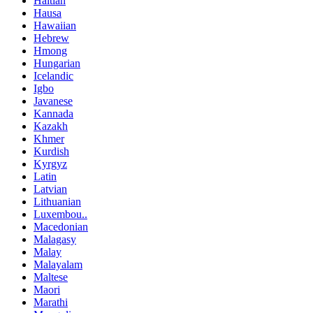
Haitian
Hausa
Hawaiian
Hebrew
Hmong
Hungarian
Icelandic
Igbo
Javanese
Kannada
Kazakh
Khmer
Kurdish
Kyrgyz
Latin
Latvian
Lithuanian
Luxembou..
Macedonian
Malagasy
Malay
Malayalam
Maltese
Maori
Marathi