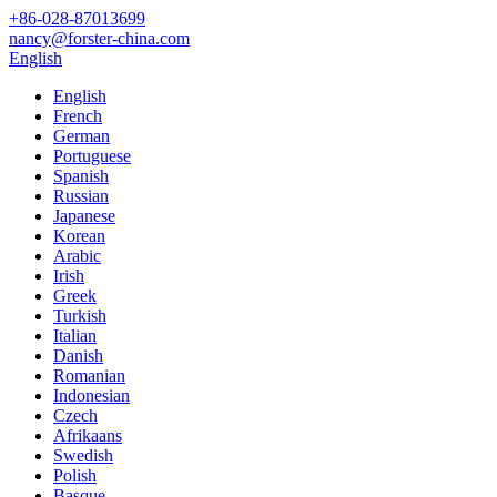
+86-028-87013699
nancy@forster-china.com
English
English
French
German
Portuguese
Spanish
Russian
Japanese
Korean
Arabic
Irish
Greek
Turkish
Italian
Danish
Romanian
Indonesian
Czech
Afrikaans
Swedish
Polish
Basque