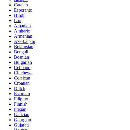
Catalan
Esperanto
Hindi
Lao
Albanian
Amharic
Armenian
Azerbaijani
Belarusian
Bengali
Bosnian
Bulgarian
Cebuano
Chichewa
Corsican
Croatian
Dutch
Estonian
Filipino
Finnish
Frisian
Galician
Georgian
Gujarati