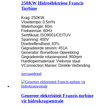
250KW Hidroëlektriese Francis
Turbine
Krag: 250KW
Vloeitempo: 0.5m³/s
Waterhoogte: 60m
Frekwensie: 60Hz
Sertifikaat: ISO9001/CE/TUV
Spanning: 400V
Doeltreffendheid: 93%
Gegradeerde stroom: 451A
Generator: Borsellose Opwekking
Gegradeerde rotasiespoed: 900rpm
Hardlopermateriaal: Vlekvrye staal
VConnection Manier: Direkte Verbinding
navraag
detail
Genereer elektrisiteit Francis-turbine
vir hidrokragsentrale