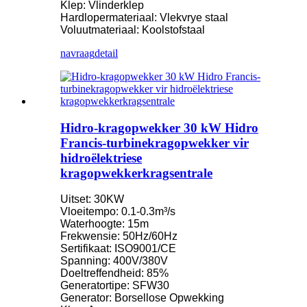
Klep: Vlinderklep
Hardlopermateriaal: Vlekvrye staal
Voluutmateriaal: Koolstofstaal
navraag
detail
Hidro-kragopwekker 30 kW Hidro
Francis-turbinekragopwekker vir
hidroëlektriese
kragopwekkerkragsentrale
Uitset: 30KW
Vloeitempo: 0.1-0.3m³/s
Waterhoogte: 15m
Frekwensie: 50Hz/60Hz
Sertifikaat: ISO9001/CE
Spanning: 400V/380V
Doeltreffendheid: 85%
Generatortipe: SFW30
Generator: Borsellose Opwekking