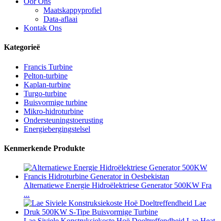
Oor Ons
Maatskappyprofiel
Data-aflaai
Kontak Ons
Kategorieë
Francis Turbine
Pelton-turbine
Kaplan-turbine
Turgo-turbine
Buisvormige turbine
Mikro-hidroturbine
Ondersteuningstoerusting
Energiebergingstelsel
Kenmerkende Produkte
Alternatiewe Energie Hidroëlektriese Generator 500KW Fra
...
Lae Siviele Konstruksiekoste Hoë Doeltreffendheid Lae Heat