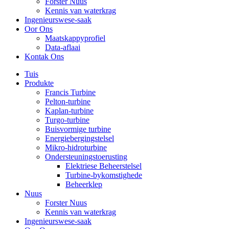
Forster Nuus
Kennis van waterkrag
Ingenieurswese-saak
Oor Ons
Maatskappyprofiel
Data-aflaai
Kontak Ons
Tuis
Produkte
Francis Turbine
Pelton-turbine
Kaplan-turbine
Turgo-turbine
Buisvormige turbine
Energiebergingstelsel
Mikro-hidroturbine
Ondersteuningstoerusting
Elektriese Beheerstelsel
Turbine-bykomstighede
Beheerklep
Nuus
Forster Nuus
Kennis van waterkrag
Ingenieurswese-saak