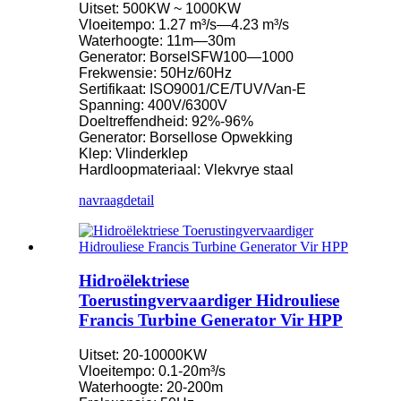
Uitset: 500KW ~ 1000KW
Vloeitempo: 1.27 m³/s—4.23 m³/s
Waterhoogte: 11m—30m
Generator: BorselSFW100—1000
Frekwensie: 50Hz/60Hz
Sertifikaat: ISO9001/CE/TUV/Van-E
Spanning: 400V/6300V
Doeltreffendheid: 92%-96%
Generator: Borsellose Opwekking
Klep: Vlinderklep
Hardloopmateriaal: Vlekvrye staal
navraag
detail
Hidroëlektriese
Toerustingvervaardiger Hidrouliese
Francis Turbine Generator Vir HPP
Uitset: 20-10000KW
Vloeitempo: 0.1-20m³/s
Waterhoogte: 20-200m