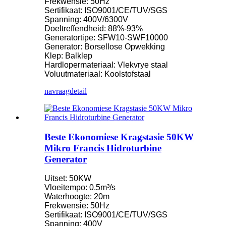
Frekwensie: 50Hz
Sertifikaat: ISO9001/CE/TUV/SGS
Spanning: 400V/6300V
Doeltreffendheid: 88%-93%
Generatortipe: SFW10-SWF10000
Generator: Borsellose Opwekking
Klep: Balklep
Hardlopermateriaal: Vlekvrye staal
Voluutmateriaal: Koolstofstaal
navraag
detail
Beste Ekonomiese Kragstasie 50KW
Mikro Francis Hidroturbine
Generator
Uitset: 50KW
Vloeitempo: 0.5m³/s
Waterhoogte: 20m
Frekwensie: 50Hz
Sertifikaat: ISO9001/CE/TUV/SGS
Spanning: 400V