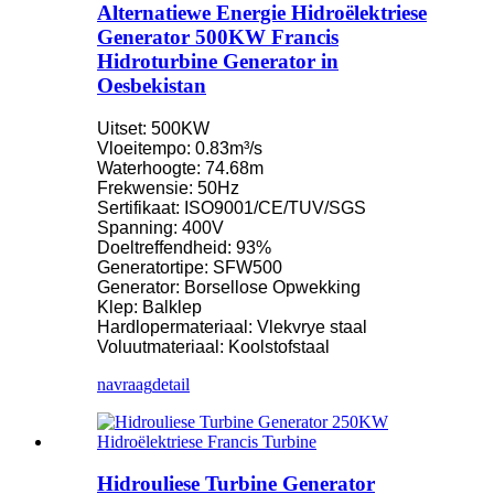
Alternatiewe Energie Hidroëlektriese
Generator 500KW Francis
Hidroturbine Generator in
Oesbekistan
Uitset: 500KW
Vloeitempo: 0.83m³/s
Waterhoogte: 74.68m
Frekwensie: 50Hz
Sertifikaat: ISO9001/CE/TUV/SGS
Spanning: 400V
Doeltreffendheid: 93%
Generatortipe: SFW500
Generator: Borsellose Opwekking
Klep: Balklep
Hardlopermateriaal: Vlekvrye staal
Voluutmateriaal: Koolstofstaal
navraag
detail
Hidrouliese Turbine Generator