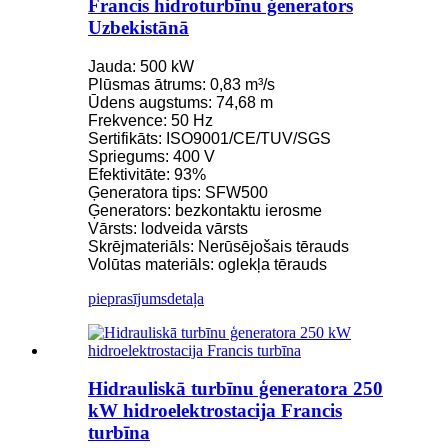
Francis hidroturbīnu ģenerators
Uzbekistānā
Jauda: 500 kW
Plūsmas ātrums: 0,83 m³/s
Ūdens augstums: 74,68 m
Frekvence: 50 Hz
Sertifikāts: ISO9001/CE/TUV/SGS
Spriegums: 400 V
Efektivitāte: 93%
Ģeneratora tips: SFW500
Ģenerators: bezkontaktu ierosme
Vārsts: lodveida vārsts
Skrējmateriāls: Nerūsējošais tērauds
Volūtas materiāls: oglekļa tērauds
pieprasījums
detaļa
Hidrauliskā turbīnu ģeneratora 250
kW hidroelektrostacija Francis
turbīna