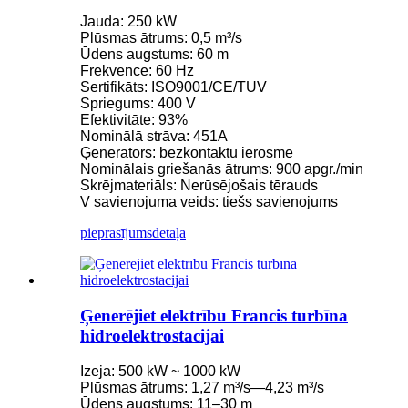
Jauda: 250 kW
Plūsmas ātrums: 0,5 m³/s
Ūdens augstums: 60 m
Frekvence: 60 Hz
Sertifikāts: ISO9001/CE/TUV
Spriegums: 400 V
Efektivitāte: 93%
Nominālā strāva: 451A
Ģenerators: bezkontaktu ierosme
Nominālais griešanās ātrums: 900 apgr./min
Skrējmateriāls: Nerūsējošais tērauds
V savienojuma veids: tiešs savienojums
pieprasījums
detaļa
Ģenerējiet elektrību Francis turbīna
hidroelektrostacijai
Izeja: 500 kW ~ 1000 kW
Plūsmas ātrums: 1,27 m³/s—4,23 m³/s
Ūdens augstums: 11–30 m