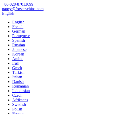
+86-028-87013699
nancy@forster-china.com
English
English
French
German
Portuguese
Spanish
Russian
Japanese
Korean
Arabic
Irish
Greek
Turkish
Italian
Danish
Romanian
Indonesian
Czech
Afrikaans
Swedish
Polish
Basque