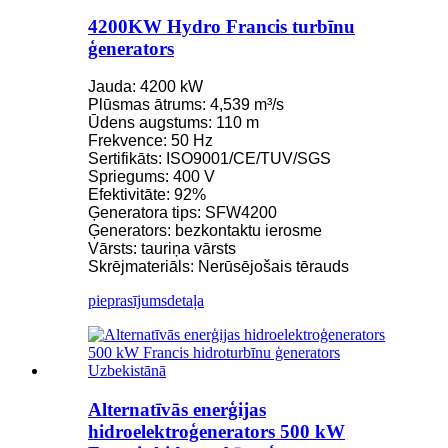
4200KW Hydro Francis turbīnu
ģenerators
Jauda: 4200 kW
Plūsmas ātrums: 4,539 m³/s
Ūdens augstums: 110 m
Frekvence: 50 Hz
Sertifikāts: ISO9001/CE/TUV/SGS
Spriegums: 400 V
Efektivitāte: 92%
Ģeneratora tips: SFW4200
Ģenerators: bezkontaktu ierosme
Vārsts: tauriņa vārsts
Skrējmateriāls: Nerūsējošais tērauds
pieprasījums
detaļa
Alternatīvās enerģijas
hidroelektroģenerators 500 kW