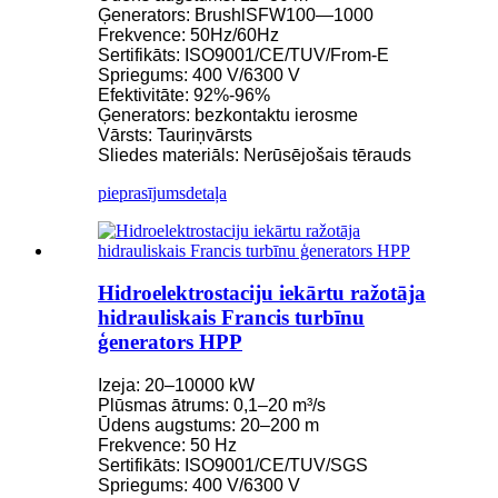
Ģenerators: BrushlSFW100—1000
Frekvence: 50Hz/60Hz
Sertifikāts: ISO9001/CE/TUV/From-E
Spriegums: 400 V/6300 V
Efektivitāte: 92%-96%
Ģenerators: bezkontaktu ierosme
Vārsts: Tauriņvārsts
Sliedes materiāls: Nerūsējošais tērauds
pieprasījums
detaļa
Hidroelektrostaciju iekārtu ražotāja
hidrauliskais Francis turbīnu
ģenerators HPP
Izeja: 20–10000 kW
Plūsmas ātrums: 0,1–20 m³/s
Ūdens augstums: 20–200 m
Frekvence: 50 Hz
Sertifikāts: ISO9001/CE/TUV/SGS
Spriegums: 400 V/6300 V