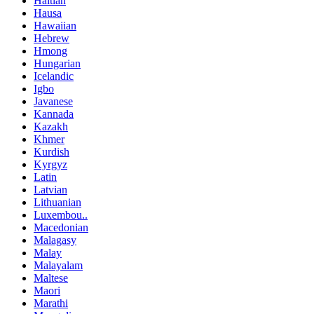
Haitian
Hausa
Hawaiian
Hebrew
Hmong
Hungarian
Icelandic
Igbo
Javanese
Kannada
Kazakh
Khmer
Kurdish
Kyrgyz
Latin
Latvian
Lithuanian
Luxembou..
Macedonian
Malagasy
Malay
Malayalam
Maltese
Maori
Marathi