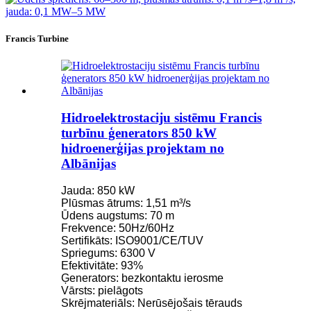
Francis Turbine
Hidroelektrostaciju sistēmu Francis
turbīnu ģenerators 850 kW
hidroenerģijas projektam no
Albānijas
Jauda: 850 kW
Plūsmas ātrums: 1,51 m³/s
Ūdens augstums: 70 m
Frekvence: 50Hz/60Hz
Sertifikāts: ISO9001/CE/TUV
Spriegums: 6300 V
Efektivitāte: 93%
Ģenerators: bezkontaktu ierosme
Vārsts: pielāgots
Skrējmateriāls: Nerūsējošais tērauds