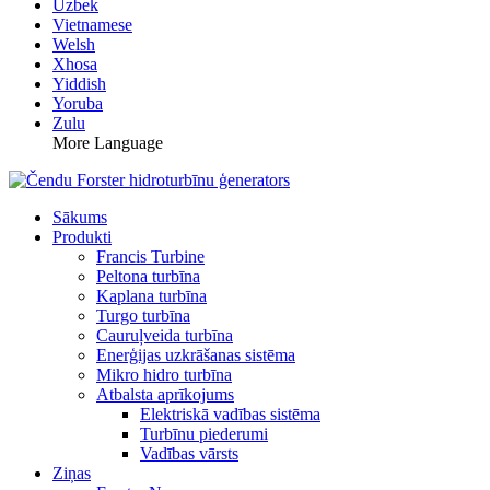
Uzbek
Vietnamese
Welsh
Xhosa
Yiddish
Yoruba
Zulu
More Language
Sākums
Produkti
Francis Turbine
Peltona turbīna
Kaplana turbīna
Turgo turbīna
Cauruļveida turbīna
Enerģijas uzkrāšanas sistēma
Mikro hidro turbīna
Atbalsta aprīkojums
Elektriskā vadības sistēma
Turbīnu piederumi
Vadības vārsts
Ziņas