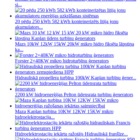
si...
20 pēdu 250 kWh 582 kWh konteinerizēts litija jonu
akumulators...
Mazs 10kW 12kW 15kW 20kW mikro hidro fiksēta lāpstiņa
ka...
Forster 2×40KW mikro hidroturbīnu ģenerators
Hidrauliskā propellera turbīna 100kW Kaplan turbīnu ģener...
2200 kW hidroenerģijas Pelton ūdensrata turbīnu ģenerators
Maza Kaplan turbīna 10KW 12KW 15KW mikro
hidroelektrostacija...
Hidroelektrostaciju iekārtu ražotājs Hidrauliskā franšīze...