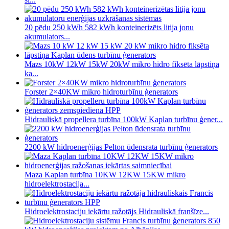
20 pēdu 250 kWh 582 kWh konteinerizēts litija jonu
akumulators...
Mazs 10kW 12kW 15kW 20kW mikro hidro fiksēta lāpstiņa
ka...
Forster 2×40KW mikro hidroturbīnu ģenerators
Hidrauliskā propellera turbīna 100kW Kaplan turbīnu ģener...
2200 kW hidroenerģijas Pelton ūdensrata turbīnu ģenerators
Maza Kaplan turbīna 10KW 12KW 15KW mikro
hidroelektrostacija...
Hidroelektrostaciju iekārtu ražotājs Hidrauliskā franšīze...