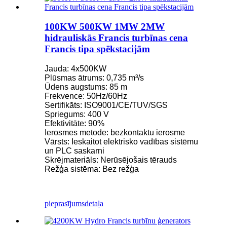
100KW 500KW 1MW 2MW
hidrauliskās Francis turbīnas cena
Francis tipa spēkstacijām
Jauda: 4x500KW
Plūsmas ātrums: 0,735 m³/s
Ūdens augstums: 85 m
Frekvence: 50Hz/60Hz
Sertifikāts: ISO9001/CE/TUV/SGS
Spriegums: 400 V
Efektivitāte: 90%
Ierosmes metode: bezkontaktu ierosme
Vārsts: Ieskaitot elektrisko vadības sistēmu
un PLC saskarni
Skrējmateriāls: Nerūsējošais tērauds
Režģa sistēma: Bez režģa
pieprasījums
detaļa