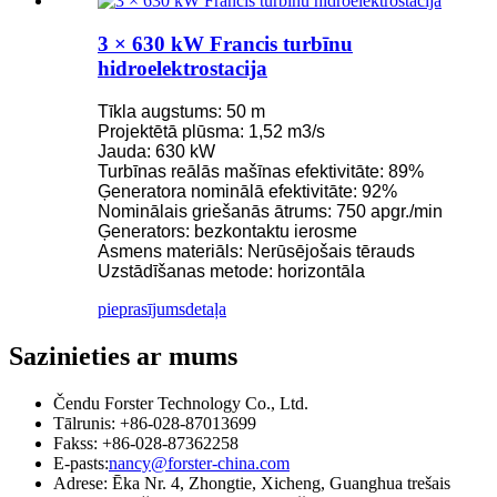
3 × 630 kW Francis turbīnu
hidroelektrostacija
Tīkla augstums: 50 m
Projektētā plūsma: 1,52 m3/s
Jauda: 630 kW
Turbīnas reālās mašīnas efektivitāte: 89%
Ģeneratora nominālā efektivitāte: 92%
Nominālais griešanās ātrums: 750 apgr./min
Ģenerators: bezkontaktu ierosme
Asmens materiāls: Nerūsējošais tērauds
Uzstādīšanas metode: horizontāla
pieprasījums
detaļa
Sazinieties ar mums
Čendu Forster Technology Co., Ltd.
Tālrunis: +86-028-87013699
Fakss: +86-028-87362258
E-pasts:
nancy@forster-china.com
Adrese: Ēka Nr. 4, Zhongtie, Xicheng, Guanghua trešais