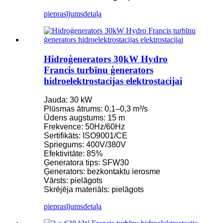
pieprasījums
detaļa
Hidroģenerators 30kW Hydro
Francis turbīnu ģenerators
hidroelektrostacijas elektrostacijai
Jauda: 30 kW
Plūsmas ātrums: 0,1–0,3 m³/s
Ūdens augstums: 15 m
Frekvence: 50Hz/60Hz
Sertifikāts: ISO9001/CE
Spriegums: 400V/380V
Efektivitāte: 85%
Ģeneratora tips: SFW30
Ģenerators: bezkontaktu ierosme
Vārsts: pielāgots
Skrējēja materiāls: pielāgots
pieprasījums
detaļa