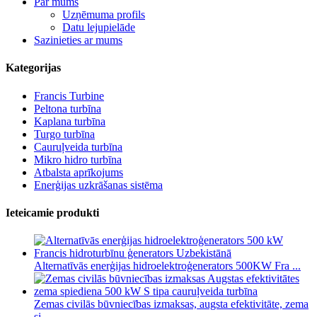
Par mums
Uzņēmuma profils
Datu lejupielāde
Sazinieties ar mums
Kategorijas
Francis Turbine
Peltona turbīna
Kaplana turbīna
Turgo turbīna
Cauruļveida turbīna
Mikro hidro turbīna
Atbalsta aprīkojums
Enerģijas uzkrāšanas sistēma
Ieteicamie produkti
Alternatīvās enerģijas hidroelektroģenerators 500KW Fra ...
Zemas civilās būvniecības izmaksas, augsta efektivitāte, zema
si...