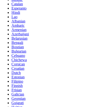
Catalan
Esperanto
Hindi
Lao
Albanian
Amharic
Armenian
Azerbaijani
Belarusian
Bengali
Bosnian
Bulgarian
Cebuano
Chichewa
Corsican
Croatian
Dutch
Estonian
Filipino
Finnish
Frisian
Galician
Georgian
Gujarati