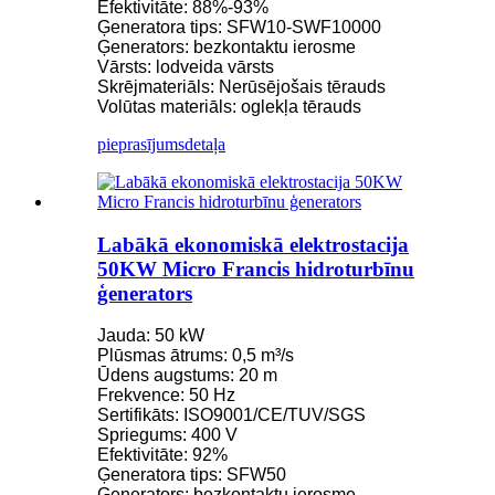
Efektivitāte: 88%-93%
Ģeneratora tips: SFW10-SWF10000
Ģenerators: bezkontaktu ierosme
Vārsts: lodveida vārsts
Skrējmateriāls: Nerūsējošais tērauds
Volūtas materiāls: oglekļa tērauds
pieprasījums
detaļa
Labākā ekonomiskā elektrostacija
50KW Micro Francis hidroturbīnu
ģenerators
Jauda: 50 kW
Plūsmas ātrums: 0,5 m³/s
Ūdens augstums: 20 m
Frekvence: 50 Hz
Sertifikāts: ISO9001/CE/TUV/SGS
Spriegums: 400 V
Efektivitāte: 92%
Ģeneratora tips: SFW50
Ģenerators: bezkontaktu ierosme