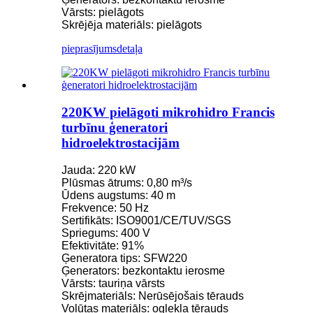
Vārsts: pielāgots
Skrējēja materiāls: pielāgots
pieprasījums
detaļa
220KW pielāgoti mikrohidro Francis
turbīnu ģeneratori
hidroelektrostacijām
Jauda: 220 kW
Plūsmas ātrums: 0,80 m³/s
Ūdens augstums: 40 m
Frekvence: 50 Hz
Sertifikāts: ISO9001/CE/TUV/SGS
Spriegums: 400 V
Efektivitāte: 91%
Ģeneratora tips: SFW220
Ģenerators: bezkontaktu ierosme
Vārsts: tauriņa vārsts
Skrējmateriāls: Nerūsējošais tērauds
Volūtas materiāls: oglekļa tērauds