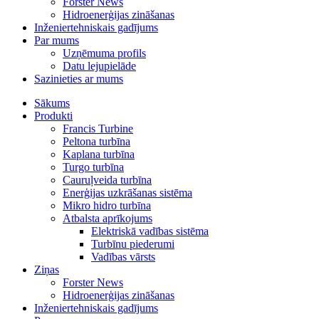
Forster News
Hidroenerģijas zināšanas
Inženiertehniskais gadījums
Par mums
Uzņēmuma profils
Datu lejupielāde
Sazinieties ar mums
Sākums
Produkti
Francis Turbine
Peltona turbīna
Kaplana turbīna
Turgo turbīna
Cauruļveida turbīna
Enerģijas uzkrāšanas sistēma
Mikro hidro turbīna
Atbalsta aprīkojums
Elektriskā vadības sistēma
Turbīnu piederumi
Vadības vārsts
Ziņas
Forster News
Hidroenerģijas zināšanas
Inženiertehniskais gadījums