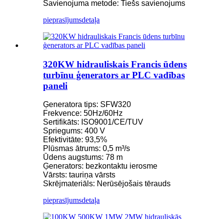
Savienojuma metode: Tiešs savienojums
pieprasījums
detaļa
320KW hidrauliskais Francis ūdens
turbīnu ģenerators ar PLC vadības
paneli
Ģeneratora tips: SFW320
Frekvence: 50Hz/60Hz
Sertifikāts: ISO9001/CE/TUV
Spriegums: 400 V
Efektivitāte: 93,5%
Plūsmas ātrums: 0,5 m³/s
Ūdens augstums: 78 m
Ģenerators: bezkontaktu ierosme
Vārsts: tauriņa vārsts
Skrējmateriāls: Nerūsējošais tērauds
pieprasījums
detaļa