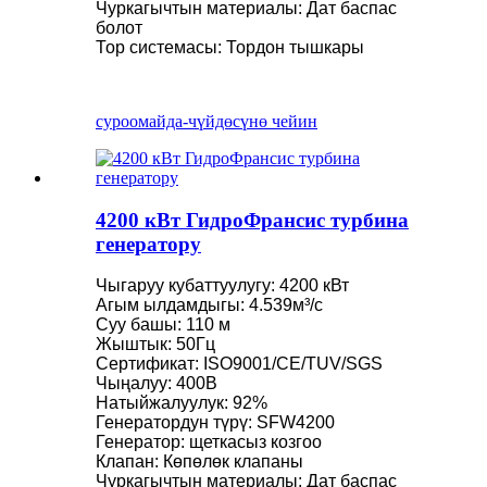
Чуркагычтын материалы: Дат баспас
болот
Тор системасы: Тордон тышкары
суроо
майда-чүйдөсүнө чейин
4200 кВт ГидроФрансис турбина
генератору
Чыгаруу кубаттуулугу: 4200 кВт
Агым ылдамдыгы: 4.539м³/с
Суу башы: 110 м
Жыштык: 50Гц
Сертификат: ISO9001/CE/TUV/SGS
Чыңалуу: 400В
Натыйжалуулук: 92%
Генератордун түрү: SFW4200
Генератор: щеткасыз козгоо
Клапан: Көпөлөк клапаны
Чуркагычтын материалы: Дат баспас