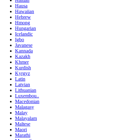
Haitian
Hausa
Hawaiian
Hebrew
Hmong
Hungarian
Icelandic
Igbo
Javanese
Kannada
Kazakh
Khmer
Kurdish
Kyrgyz
Latin
Latvian
Lithuanian
Luxembou..
Macedonian
Malagasy
Malay
Malayalam
Maltese
Maori
Marathi