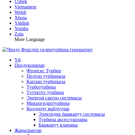
Uzbek
Vietnamese
Welsh
Xhosa
Yiddish
Yoruba
Zulu
More Language
Үй
Продукциялар
Фрэнсис Турбин
Пелтон турбинасы
Каплан турбинасы
Турботурбина
Түтүктүү турбина
Энергия сактоо системасы
Микрогидротурбина
Колдоочу жабдуулар
Электрдик башкаруу системасы
Турбина аксессуарлары
Башкаруу клапаны
Жаңылыктар