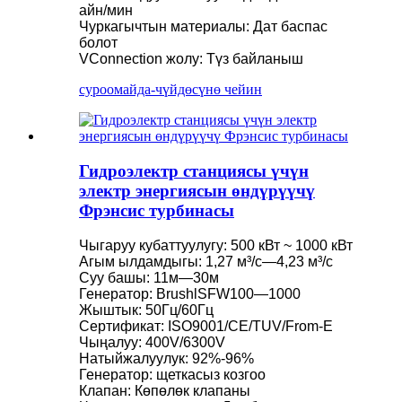
айн/мин
Чуркагычтын материалы: Дат баспас
болот
VConnection жолу: Түз байланыш
суроо
майда-чүйдөсүнө чейин
Гидроэлектр станциясы үчүн
электр энергиясын өндүрүүчү
Фрэнсис турбинасы
Чыгаруу кубаттуулугу: 500 кВт ~ 1000 кВт
Агым ылдамдыгы: 1,27 м³/с—4,23 м³/с
Суу башы: 11м—30м
Генератор: BrushlSFW100—1000
Жыштык: 50Гц/60Гц
Сертификат: ISO9001/CE/TUV/From-E
Чыңалуу: 400V/6300V
Натыйжалуулук: 92%-96%
Генератор: щеткасыз козгоо
Клапан: Көпөлөк клапаны