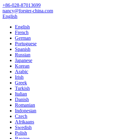
+86-028-87013699
nancy@forster-china.com
English
English
French
German
Portuguese
Spanish
Russian
Japanese
Korean
Arabic
Irish
Greek
Turkish
Italian
Danish
Romanian
Indonesian
Czech
Afrikaans
Swedish
Polish
Basque