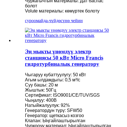
Чуркагычтын материалы: Дат баспас
болот
Volute материалы: көмүртек болоту
суроо
майда-чүйдөсүнө чейин
Эң мыкты үнөмдүү электр
станциясы 50 кВт Micro Francis
гидротурбиналык генератору
Чыгаруу кубаттуулугу: 50 кВт
Агым ылдамдыгы: 0,5 м³/с
Суу башы: 20 м
Жыштык: 50Гц
Сертификат: ISO9001/CE/TUV/SGS
Чыңалуу: 400В
Натыйжалуулук: 92%
Генератордун түрү: SFW50
Генератор: щеткасыз козгоо
Клапан: Ыңгайлаштырылган
Чуркоочу материал: Ыңгайлаштырылган