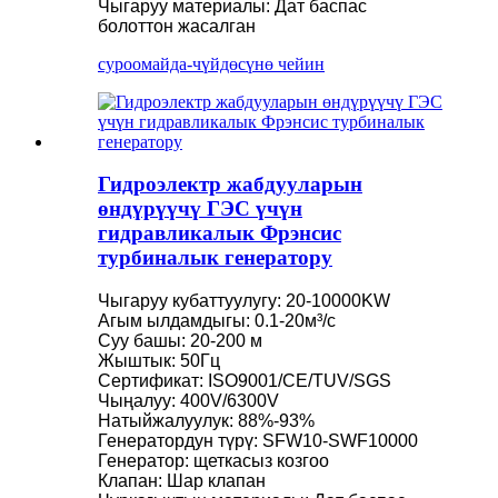
Чыгаруу материалы: Дат баспас
болоттон жасалган
суроо
майда-чүйдөсүнө чейин
Гидроэлектр жабдууларын
өндүрүүчү ГЭС үчүн
гидравликалык Фрэнсис
турбиналык генератору
Чыгаруу кубаттуулугу: 20-10000KW
Агым ылдамдыгы: 0.1-20м³/с
Суу башы: 20-200 м
Жыштык: 50Гц
Сертификат: ISO9001/CE/TUV/SGS
Чыңалуу: 400V/6300V
Натыйжалуулук: 88%-93%
Генератордун түрү: SFW10-SWF10000
Генератор: щеткасыз козгоо
Клапан: Шар клапан