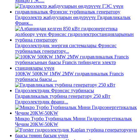
Микро ГЭС...
Гидроэлектр жабдууларын өндүрүүчү Гидравликалык
Франк...
Гидроэлектрдик энергия системалары Фрэнсис
турбиналык генератору...
100KW 500KW 1MW 2MW гидравликалык Francis
турбинасы баасы ...
Гидравликалык турбина генератору 250 кВт
Гидроэлектрдик франц...
Микро Турбо Турбиналык Мини Гидроэнергетикалык
Чечим 20KW-50KW