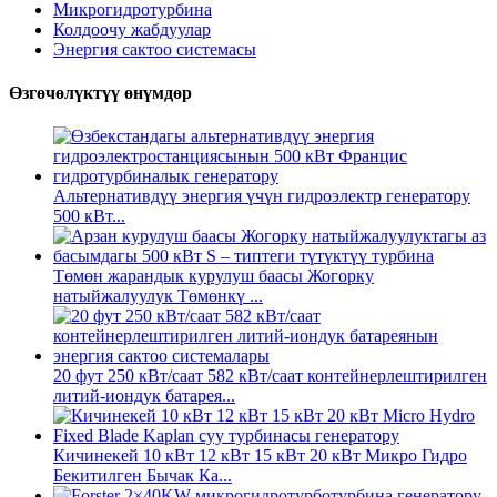
Микрогидротурбина
Колдоочу жабдуулар
Энергия сактоо системасы
Өзгөчөлүктүү өнүмдөр
Альтернативдүү энергия үчүн гидроэлектр генератору
500 кВт...
Төмөн жарандык курулуш баасы Жогорку
натыйжалуулук Төмөнкү ...
20 фут 250 кВт/саат 582 кВт/саат контейнерлештирилген
литий-иондук батарея...
Кичинекей 10 кВт 12 кВт 15 кВт 20 кВт Микро Гидро
Бекитилген Бычак Ка...