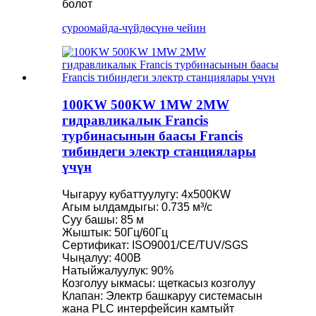
болот
суроо
майда-чүйдөсүнө чейин
100KW 500KW 1MW 2MW
гидравликалык Francis
турбинасынын баасы Francis
тибиндеги электр станциялары
үчүн
Чыгаруу кубаттуулугу: 4x500KW
Агым ылдамдыгы: 0.735 м³/с
Суу башы: 85 м
Жыштык: 50Гц/60Гц
Сертификат: ISO9001/CE/TUV/SGS
Чыңалуу: 400В
Натыйжалуулук: 90%
Козголуу ыкмасы: щеткасыз козголуу
Клапан: Электр башкаруу системасын
жана PLC интерфейсин камтыйт