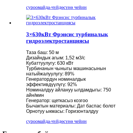
суроо
майда-чүйдөсүнө чейин
3×630кВт Фрэнсис турбиналык
гидроэлектростанциясы
Таза баш: 50 м
Дизайндык агым: 1,52 м3/с
Кубаттуулугу: 630 кВт
Турбинанын чыныгы машинасынын
натыйжалуулугу: 89%
Генератордун номиналдык
эффективдүүлүгү: 92%
Номиналдуу айлануу ылдамдыгы: 750
айн/мин
Генератор: щеткасыз козгоо
Бычактын материалы: Дат баспас болот
Орнотуу ыкмасы: Горизонталдуу
суроо
майда-чүйдөсүнө чейин