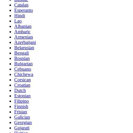
Catalan
Esperanto
Hindi
Lao
Albanian
Amharic
Armenian
Azerbaijani
Belarusian
Bengali
Bosnian
Bulgarian
Cebuano
Chichewa
Corsican
Croatian
Dutch
Estonian
Filipino
Finnish
Frisian
Galician
Georgian
Gujarati