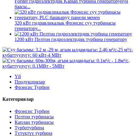
Forster гидроэлектрдик Kaplan турбина генераторунун
баасы...
320 кВт гидравликалык Фрэнсис суу турбинасы
генератору...
1200 кВт Пелтон гидроэлектрдик турбина генератору
Үй
Продукциялар
Фрэнсис Турбин
Категориялар
Фрэнсис Турбин
Пелтон турбинасы
Каплан турбинасы
Турботурбина
Түтүктүү турбина