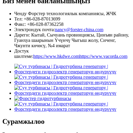
Биз менен байланышыңыз
Ченду Форстер технологиялык компаниясы, ЖЧК
Тел: +86-028-87013699
Факс: +86-028-87362258
Электрондук почта:
nancy@forster-china.com
Дареги: Кытай, Сычуань провинциясы, Цинъян району,
Гуанхуа шаарынын Үчүнчү Чыгыш жолу, Сиченг,
Чжунти көчөсү, №4 имарат
Достук
шилтеме:
https://www.hkdwe.com
https://www.vacorda.com
Сурамжылоо