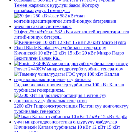
Төмөн жарандык курулуш баасы Жогорку
натыйжалуулук Төмөнкү ...
20 фут 250 кВт/саат 582 кВт/саат контейнерлештирилген
литий-иондук батарея...
Кичинекей 10 кВт 12 кВт 15 кВт 20 кВт Микро Гидро
Бекитилген Бычак Ка...
Forster 2×40KW микрогидротурботурбина генератору
Гидравликалык пропеллер турбинасы 100 кВт Каплан
турбинасы генерациясы...
2200 кВт Гидроэлектростанция Пелтон суу дөңгөлөктүү
турбиналык генератор
Кичинекей Каплан турбинасы 10 кВт 12 кВт 15 кВт