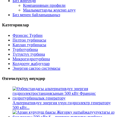
Биз жөнүндө
Компаниянын профили
Маалыматтарды жүктөп алуу
Биз менен байланышыңыз
Категориялар
Фрэнсис Турбин
Пелтон турбинасы
Каплан турбинасы
Турботурбина
Түтүктүү турбина
Микрогидротурбина
Колдоочу жабдуулар
Энергия сактоо системасы
Өзгөчөлүктүү өнүмдөр
Альтернативдүү энергия үчүн гидроэлектр генератору
500 кВт...