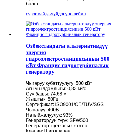
болот
суроо
майда-чүйдөсүнө чейин
Өзбекстандагы альтернативдүү
энергия
гидроэлектростанциясынын 500
кВт Францис гидротурбиналык
генератору
Чыгаруу кубаттуулугу: 500 кВт
Агым ылдамдыгы: 0,83 м³/с
Суу башы: 74.68 м
Жыштык: 50Гц
Сертификат: ISO9001/CE/TUV/SGS
Чыңалуу: 400В
Натыйжалуулук: 93%
Генератордун түрү: SFW500
Генератор: щеткасыз козгоо
Клапан: Шар клапан