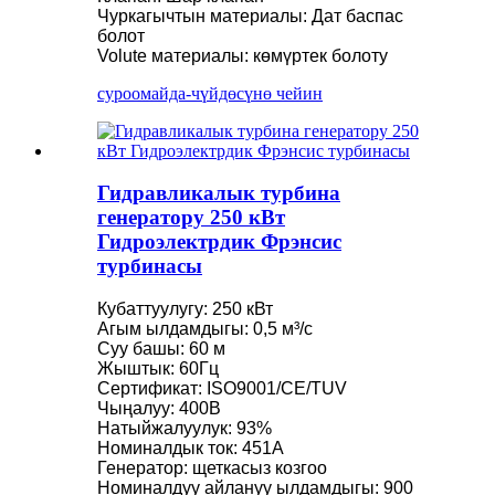
Чуркагычтын материалы: Дат баспас
болот
Volute материалы: көмүртек болоту
суроо
майда-чүйдөсүнө чейин
Гидравликалык турбина
генератору 250 кВт
Гидроэлектрдик Фрэнсис
турбинасы
Кубаттуулугу: 250 кВт
Агым ылдамдыгы: 0,5 м³/с
Суу башы: 60 м
Жыштык: 60Гц
Сертификат: ISO9001/CE/TUV
Чыңалуу: 400В
Натыйжалуулук: 93%
Номиналдык ток: 451A
Генератор: щеткасыз козгоо
Номиналдуу айлануу ылдамдыгы: 900