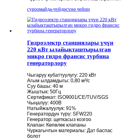
суроо
майда-чүйдөсүнө чейин
Гидроэлектр станциялары үчүн
220 кВт ылайыкташтырылган
микро гидро франсис турбина
генераторлору
Чыгаруу кубаттуулугу: 220 кВт
Агым ылдамдыгы: 0,80 м³/с
Суу башы: 40 м
Жыштык: 50Гц
Сертификат: ISO9001/CE/TUV/SGS
Чыңалуу: 400В
Натыйжалуулук: 91%
Генератордун түрү: SFW220
Генератор: щеткасыз козгоо
Клапан: Көпөлөк клапаны
Чуркагычтын материалы: Дат баспас
болот