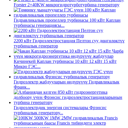
Forster 2×40KW микрогидротурботурбина генератору
Гидравликалык пропеллер турбинасы 100 кВт Каплан
турбинасы генерациясы...
2200 кВт Гидроэлектростанция Пелтон суу дөңгөлөктүү
турбиналык генератор
Кичинекей Каплан турбинасы 10 кВт 12 кВт 15 кВт
Микро ГЭС...
Гидроэлектр жабдууларын өндүрүүчү Гидравликалык
Франк...
Гидроэлектрдик энергия системалары Фрэнсис
турбиналык генератору...