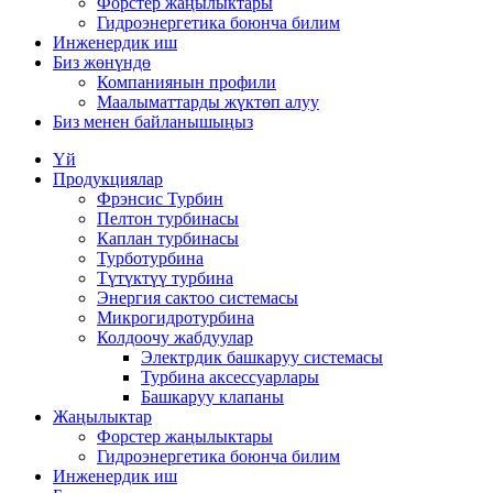
Форстер жаңылыктары
Гидроэнергетика боюнча билим
Инженердик иш
Биз жөнүндө
Компаниянын профили
Маалыматтарды жүктөп алуу
Биз менен байланышыңыз
Үй
Продукциялар
Фрэнсис Турбин
Пелтон турбинасы
Каплан турбинасы
Турботурбина
Түтүктүү турбина
Энергия сактоо системасы
Микрогидротурбина
Колдоочу жабдуулар
Электрдик башкаруу системасы
Турбина аксессуарлары
Башкаруу клапаны
Жаңылыктар
Форстер жаңылыктары
Гидроэнергетика боюнча билим
Инженердик иш