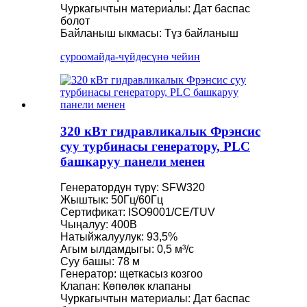
Чуркагычтын материалы: Дат баспас
болот
Байланыш ыкмасы: Түз байланыш
суроо
майда-чүйдөсүнө чейин
320 кВт гидравликалык Фрэнсис
суу турбинасы генератору, PLC
башкаруу панели менен
Генератордун түрү: SFW320
Жыштык: 50Гц/60Гц
Сертификат: ISO9001/CE/TUV
Чыңалуу: 400В
Натыйжалуулук: 93,5%
Агым ылдамдыгы: 0,5 м³/с
Суу башы: 78 м
Генератор: щеткасыз козгоо
Клапан: Көпөлөк клапаны
Чуркагычтын материалы: Дат баспас