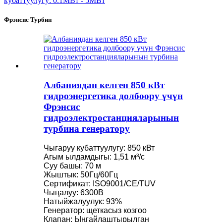
Фрэнсис Турбин
Албаниядан келген 850 кВт
гидроэнергетика долбоору үчүн
Фрэнсис
гидроэлектростанцияларынын
турбина генератору
Чыгаруу кубаттуулугу: 850 кВт
Агым ылдамдыгы: 1,51 м³/с
Суу башы: 70 м
Жыштык: 50Гц/60Гц
Сертификат: ISO9001/CE/TUV
Чыңалуу: 6300В
Натыйжалуулук: 93%
Генератор: щеткасыз козгоо
Клапан: Ыңгайлаштырылган