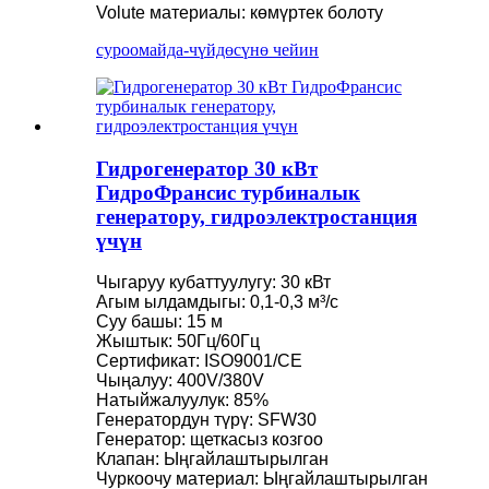
Volute материалы: көмүртек болоту
суроо
майда-чүйдөсүнө чейин
Гидрогенератор 30 кВт
ГидроФрансис турбиналык
генератору, гидроэлектростанция
үчүн
Чыгаруу кубаттуулугу: 30 кВт
Агым ылдамдыгы: 0,1-0,3 м³/с
Суу башы: 15 м
Жыштык: 50Гц/60Гц
Сертификат: ISO9001/CE
Чыңалуу: 400V/380V
Натыйжалуулук: 85%
Генератордун түрү: SFW30
Генератор: щеткасыз козгоо
Клапан: Ыңгайлаштырылган
Чуркоочу материал: Ыңгайлаштырылган