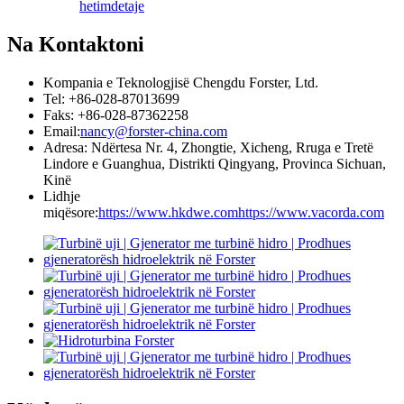
hetim
detaje
Na Kontaktoni
Kompania e Teknologjisë Chengdu Forster, Ltd.
Tel: +86-028-87013699
Faks: +86-028-87362258
Email:
nancy@forster-china.com
Adresa: Ndërtesa Nr. 4, Zhongtie, Xicheng, Rruga e Tretë
Lindore e Guanghua, Distrikti Qingyang, Provinca Sichuan,
Kinë
Lidhje
miqësore:
https://www.hkdwe.com
https://www.vacorda.com