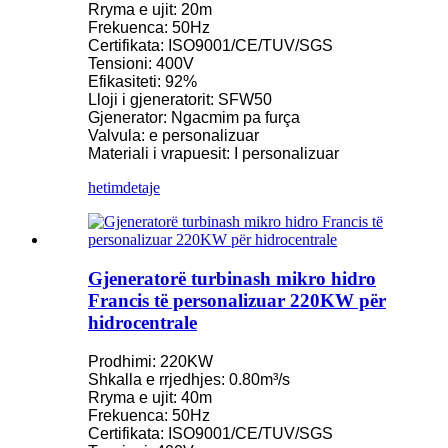
Rryma e ujit: 20m
Frekuenca: 50Hz
Certifikata: ISO9001/CE/TUV/SGS
Tensioni: 400V
Efikasiteti: 92%
Lloji i gjeneratorit: SFW50
Gjenerator: Ngacmim pa furça
Valvula: e personalizuar
Materiali i vrapuesit: I personalizuar
hetim
detaje
Gjeneratorë turbinash mikro hidro
Francis të personalizuar 220KW për
hidrocentrale
Prodhimi: 220KW
Shkalla e rrjedhjes: 0.80m³/s
Rryma e ujit: 40m
Frekuenca: 50Hz
Certifikata: ISO9001/CE/TUV/SGS