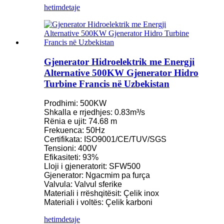
hetim
detaje
Gjenerator Hidroelektrik me Energji
Alternative 500KW Gjenerator Hidro
Turbine Francis në Uzbekistan
Prodhimi: 500KW
Shkalla e rrjedhjes: 0.83m³/s
Rënia e ujit: 74.68 m
Frekuenca: 50Hz
Certifikata: ISO9001/CE/TUV/SGS
Tensioni: 400V
Efikasiteti: 93%
Lloji i gjeneratorit: SFW500
Gjenerator: Ngacmim pa furça
Valvula: Valvul sferike
Materiali i rrëshqitësit: Çelik inox
Materiali i voltës: Çelik karboni
hetim
detaje