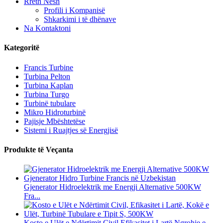
Rreth Nesh
Profili i Kompanisë
Shkarkimi i të dhënave
Na Kontaktoni
Kategoritë
Francis Turbine
Turbina Pelton
Turbina Kaplan
Turbina Turgo
Turbinë tubulare
Mikro Hidroturbinë
Pajisje Mbështetëse
Sistemi i Ruajtjes së Energjisë
Produkte të Veçanta
Gjenerator Hidroelektrik me Energji Alternative 500KW
Fra...
Kosto e Ulët e Ndërtimit Civil Efikasitet i Lartë Ngrohje e