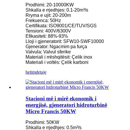
Prodhimi: 20-10000KW
Shkalla e rrjedhjes: 0.1-20m³/s
Rryma e ujit: 20-200m
Frekuenca: 50Hz
Certifikata: ISO9001/CE/TUV/SGS
Tensioni: 400V/6300V
Efikasiteti: 88%-93%
Lloji i gjeneratorit: SFW10-SWF10000
Gjenerator: Ngacmim pa furça
Valvula: Valvul sferike
Materiali i rrëshqitësit: Çelik inox
Materiali i voltës: Çelik karboni
hetim
detaje
Stacioni më i mirë ekonomik i
energjisë, gjeneratori hidroturbinë
Micro Francis 50KW
Prodhimi: 50KW
Shkalla e rrjedhjes: 0.5m³/s