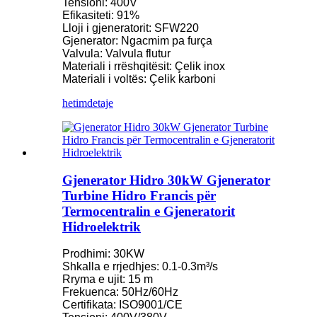
Tensioni: 400V
Efikasiteti: 91%
Lloji i gjeneratorit: SFW220
Gjenerator: Ngacmim pa furça
Valvula: Valvula flutur
Materiali i rrëshqitësit: Çelik inox
Materiali i voltës: Çelik karboni
hetim
detaje
Gjenerator Hidro 30kW Gjenerator
Turbine Hidro Francis për
Termocentralin e Gjeneratorit
Hidroelektrik
Prodhimi: 30KW
Shkalla e rrjedhjes: 0.1-0.3m³/s
Rryma e ujit: 15 m
Frekuenca: 50Hz/60Hz
Certifikata: ISO9001/CE