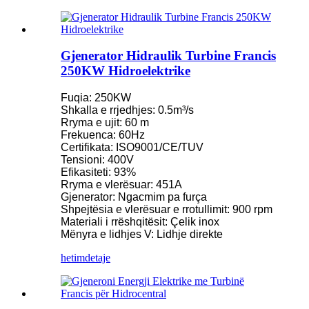
Gjenerator Hidraulik Turbine Francis
250KW Hidroelektrike
Fuqia: 250KW
Shkalla e rrjedhjes: 0.5m³/s
Rryma e ujit: 60 m
Frekuenca: 60Hz
Certifikata: ISO9001/CE/TUV
Tensioni: 400V
Efikasiteti: 93%
Rryma e vlerësuar: 451A
Gjenerator: Ngacmim pa furça
Shpejtësia e vlerësuar e rrotullimit: 900 rpm
Materiali i rrëshqitësit: Çelik inox
Mënyra e lidhjes V: Lidhje direkte
hetim
detaje