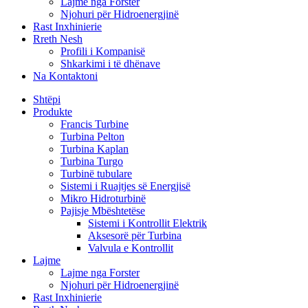
Lajme nga Forster
Njohuri për Hidroenergjinë
Rast Inxhinierie
Rreth Nesh
Profili i Kompanisë
Shkarkimi i të dhënave
Na Kontaktoni
Shtëpi
Produkte
Francis Turbine
Turbina Pelton
Turbina Kaplan
Turbina Turgo
Turbinë tubulare
Sistemi i Ruajtjes së Energjisë
Mikro Hidroturbinë
Pajisje Mbështetëse
Sistemi i Kontrollit Elektrik
Aksesorë për Turbina
Valvula e Kontrollit
Lajme
Lajme nga Forster
Njohuri për Hidroenergjinë
Rast Inxhinierie