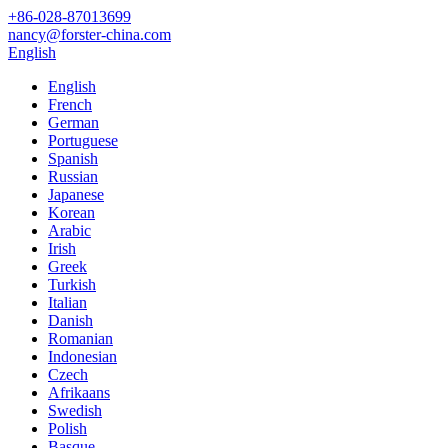
+86-028-87013699
nancy@forster-china.com
English
English
French
German
Portuguese
Spanish
Russian
Japanese
Korean
Arabic
Irish
Greek
Turkish
Italian
Danish
Romanian
Indonesian
Czech
Afrikaans
Swedish
Polish
Basque