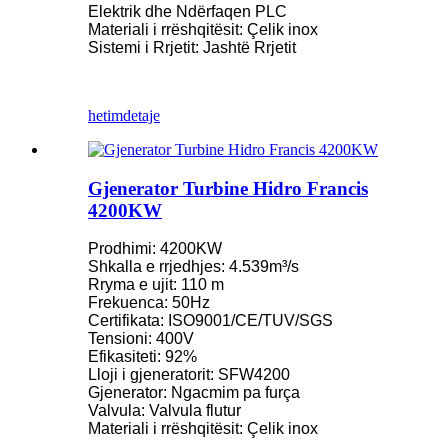
Elektrik dhe Ndërfaqen PLC
Materiali i rrëshqitësit: Çelik inox
Sistemi i Rrjetit: Jashtë Rrjetit
hetim
detaje
Gjenerator Turbine Hidro Francis
4200KW
Prodhimi: 4200KW
Shkalla e rrjedhjes: 4.539m³/s
Rryma e ujit: 110 m
Frekuenca: 50Hz
Certifikata: ISO9001/CE/TUV/SGS
Tensioni: 400V
Efikasiteti: 92%
Lloji i gjeneratorit: SFW4200
Gjenerator: Ngacmim pa furça
Valvula: Valvula flutur
Materiali i rrëshqitësit: Çelik inox