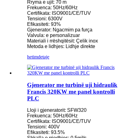
Rryma e ujit: 70 m
Frekuenca: 50Hz/60Hz
Certifikata: ISO9001/CE/TUV
Tensioni: 6300V
Efikasiteti: 93%
Gjenerator: Ngacmim pa furça
Valvula: e personalizuar
Materiali i rrëshqitësit: Çelik inox
Metoda e lidhjes: Lidhje direkte
hetim
detaje
Gjenerator me turbinë uji hidraulik
Francis 320KW me panel kontrolli
PLC
Lloji i gjeneratorit: SFW320
Frekuenca: 50Hz/60Hz
Certifikata: ISO9001/CE/TUV
Tensioni: 400V
Efikasiteti: 93.5%
Shkalla e rrjedhjes: 0.5m³/s