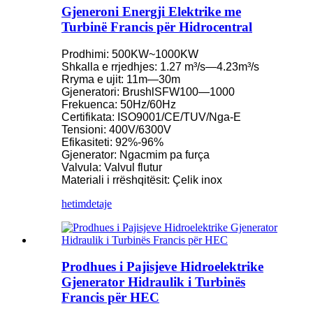
Gjeneroni Energji Elektrike me
Turbinë Francis për Hidrocentral
Prodhimi: 500KW~1000KW
Shkalla e rrjedhjes: 1.27 m³/s—4.23m³/s
Rryma e ujit: 11m—30m
Gjeneratori: BrushlSFW100—1000
Frekuenca: 50Hz/60Hz
Certifikata: ISO9001/CE/TUV/Nga-E
Tensioni: 400V/6300V
Efikasiteti: 92%-96%
Gjenerator: Ngacmim pa furça
Valvula: Valvul flutur
Materiali i rrëshqitësit: Çelik inox
hetim
detaje
Prodhues i Pajisjeve Hidroelektrike
Gjenerator Hidraulik i Turbinës
Francis për HEC