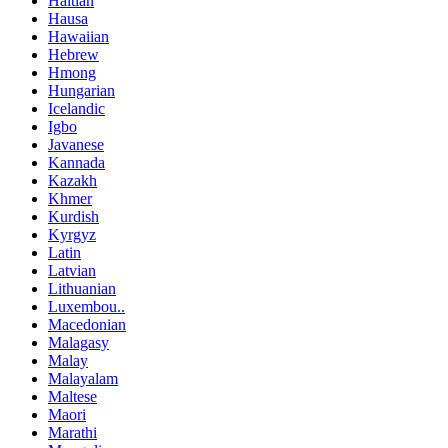
Haitian
Hausa
Hawaiian
Hebrew
Hmong
Hungarian
Icelandic
Igbo
Javanese
Kannada
Kazakh
Khmer
Kurdish
Kyrgyz
Latin
Latvian
Lithuanian
Luxembou..
Macedonian
Malagasy
Malay
Malayalam
Maltese
Maori
Marathi