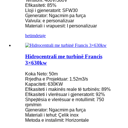
Tensioni: 400V/380V
Efikasiteti: 85%
Lloji i gjeneratorit: SFW30
Gjenerator: Ngacmim pa furça
Valvula: e personalizuar
Materiali i vrapuesit: I personalizuar
hetim
detaje
Hidrocentrali me turbinë Francis
3×630kw
Koka Neto: 50m
Rrjedha e Projektuar: 1.52m3/s
Kapaciteti: 630KW
Efikasiteti i makinës reale të turbinës: 89%
Efikasiteti i vlerësuar i gjeneratorit: 92%
Shpejtësia e vlerësuar e rrotullimit: 750
rpm/min
Gjenerator: Ngacmim pa furça
Materiali i tehut: Çelik inox
Metoda e instalimit: Horizontale