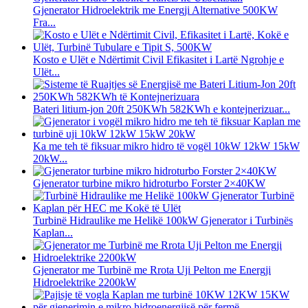
Gjenerator Hidroelektrik me Energji Alternative 500KW
Fra...
Kosto e Ulët e Ndërtimit Civil Efikasitet i Lartë Ngrohje e
Ulët...
Bateri litium-jon 20ft 250KWh 582KWh e kontejnerizuar...
Ka me teh të fiksuar mikro hidro të vogël 10kW 12kW 15kW
20kW...
Gjenerator turbine mikro hidroturbo Forster 2×40KW
Turbinë Hidraulike me Helikë 100kW Gjenerator i Turbinës
Kaplan...
Gjenerator me Turbinë me Rrota Uji Pelton me Energji
Hidroelektrike 2200kW