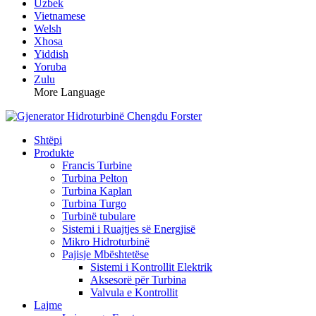
Uzbek
Vietnamese
Welsh
Xhosa
Yiddish
Yoruba
Zulu
More Language
Shtëpi
Produkte
Francis Turbine
Turbina Pelton
Turbina Kaplan
Turbina Turgo
Turbinë tubulare
Sistemi i Ruajtjes së Energjisë
Mikro Hidroturbinë
Pajisje Mbështetëse
Sistemi i Kontrollit Elektrik
Aksesorë për Turbina
Valvula e Kontrollit
Lajme