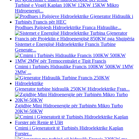
Turbinë e Vogël Kaplan 10KW 12KW 15KW Mikro
Hidroenergji...
Prodhues Pajisjesh Hidroelektrike Franca Hidraulike...
Sistemet e Energjisë Hidroelektrike Francis Turbine
Generate...
Çmimi i Turbinës Hidraulike Francis 100KW 500KW 1MW
2MW ...
Gjenerator turbine hidraulik 250KW Hidroelektrike Fran...
Zgjidhje Mini Hidroenergjie për Turbinën Mikro Turbo
20KW-50KW
Çmimi i Gjeneratorit të Turbinës Hidroelektrike Kaplan
Forster...