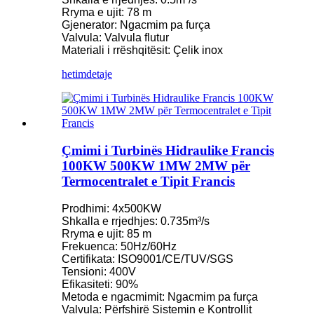
Rryma e ujit: 78 m
Gjenerator: Ngacmim pa furça
Valvula: Valvula flutur
Materiali i rrëshqitësit: Çelik inox
hetim
detaje
Çmimi i Turbinës Hidraulike Francis
100KW 500KW 1MW 2MW për
Termocentralet e Tipit Francis
Prodhimi: 4x500KW
Shkalla e rrjedhjes: 0.735m³/s
Rryma e ujit: 85 m
Frekuenca: 50Hz/60Hz
Certifikata: ISO9001/CE/TUV/SGS
Tensioni: 400V
Efikasiteti: 90%
Metoda e ngacmimit: Ngacmim pa furça
Valvula: Përfshirë Sistemin e Kontrollit