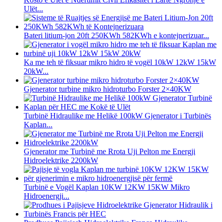
Ulët...
Bateri litium-jon 20ft 250KWh 582KWh e kontejnerizuar...
Ka me teh të fiksuar mikro hidro të vogël 10kW 12kW 15kW
20kW...
Gjenerator turbine mikro hidroturbo Forster 2×40KW
Turbinë Hidraulike me Helikë 100kW Gjenerator i Turbinës
Kaplan...
Gjenerator me Turbinë me Rrota Uji Pelton me Energji
Hidroelektrike 2200kW
Turbinë e Vogël Kaplan 10KW 12KW 15KW Mikro
Hidroenergji...