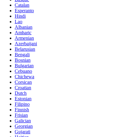
Catalan
Esperanto
Hindi
Lao
Albanian
Amharic
Armenian
Azerbaijani
Belarusian
Bengali
Bosnian
Bulgarian
Cebuano
Chichewa
Corsican
Croatian
Dutch
Estonian
Filipino
Finnish
Frisian
Galician
Georgian
Gujarati