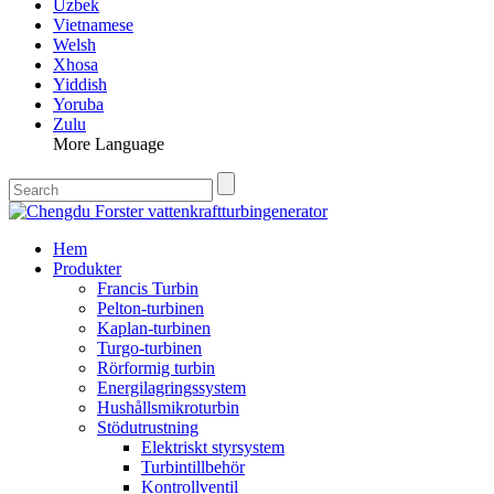
Uzbek
Vietnamese
Welsh
Xhosa
Yiddish
Yoruba
Zulu
More Language
Hem
Produkter
Francis Turbin
Pelton-turbinen
Kaplan-turbinen
Turgo-turbinen
Rörformig turbin
Energilagringssystem
Hushållsmikroturbin
Stödutrustning
Elektriskt styrsystem
Turbintillbehör
Kontrollventil