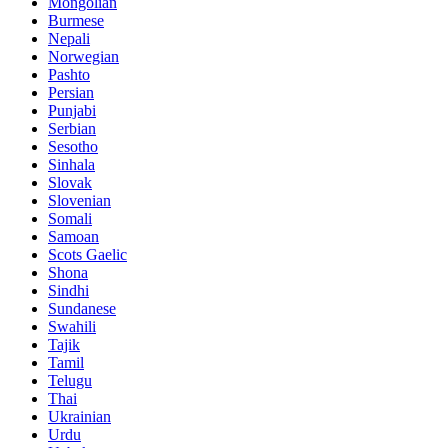
Mongolian
Burmese
Nepali
Norwegian
Pashto
Persian
Punjabi
Serbian
Sesotho
Sinhala
Slovak
Slovenian
Somali
Samoan
Scots Gaelic
Shona
Sindhi
Sundanese
Swahili
Tajik
Tamil
Telugu
Thai
Ukrainian
Urdu