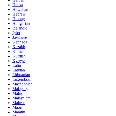
Haitian
Hausa
Hawaiian
Hebrew
Hmong
Hungarian
Icelandic
Igbo
Javanese
Kannada
Kazakh
Khmer
Kurdish
Kyrgyz
Latin
Latvian
Lithuanian
Luxembou..
Macedonian
Malagasy
Malay
Malayalam
Maltese
Maori
Marathi