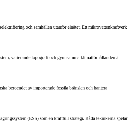
dselektrifiering och samhällen utanför elnätet. Ett mikrovattenkraftverk
dsystem, varierande topografi och gynnsamma klimatförhållanden är
 minska beroendet av importerade fossila bränslen och hantera
ilagringssystem (ESS) som en kraftfull strategi. Båda teknikerna spelar