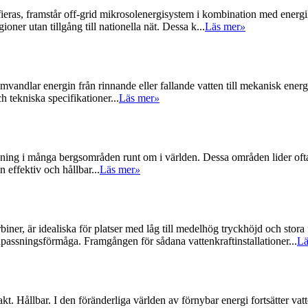
fieras, framstår off-grid mikrosolenergisystem i kombination med energilag
oner utan tillgång till nationella nät. Dessa k...
Läs mer
»
vandlar energin från rinnande eller fallande vatten till mekanisk energi
h tekniska specifikationer...
Läs mer
»
utmaning i många bergsområden runt om i världen. Dessa områden lider oft
n effektiv och hållbar...
Läs mer
»
biner, är idealiska för platser med låg till medelhög tryckhöjd och stor
anpassningsförmåga. Framgången för sådana vattenkraftinstallationer...
Lä
. Hållbar. I den föränderliga världen av förnybar energi fortsätter vatt