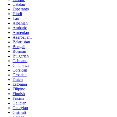
Catalan
Esperanto
Hindi
Lao
Albanian
Amharic
Armenian
Azerbaijani
Belarusian
Bengali
Bosnian
Bulgarian
Cebuano
Chichewa
Corsican
Croatian
Dutch
Estonian
Filipino
Finnish
Frisian
Galician
Georgian
Gujarati