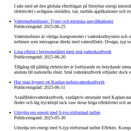
I takt med att den globala efterfrågan på förnybar energi intensi
elektricitet i avlägsna områden, öar, mobila applikationer och regi
Vattenturbinlöpare: Typer och tekniska specifikationer
Publiceringstid: 2025-06-25
Vattenturbiner är viktiga komponenter i vattenkraftsystem och om
turbinen som interagerar direkt med vattenflödet. Design, typ oc
Lösa elbrist i bergsområden med små vattenkraftverk
Publiceringstid: 2025-06-20
Tillgång till pålitlig elektricitet är fortfarande en betydande 
ansluta till nationella elnät. Små vattenkraftverk erbjuder dock e
Hur man bygger ett Kaplan-turbinvattenkraftverk
Publiceringstid: 2025-06-11
Axialflödesvattenkraftverk, vanligtvis utrustade med Kaplan-tur
floder och låg tryckhöjd tack vare deras höga effektivitet och 
Utnyttja ren energi med S-typ rörformad turbin
Publiceringstid: 2025-05-30
Utnyttja ren energi med S-typ rörformad turbin Effektiv. Kompakt