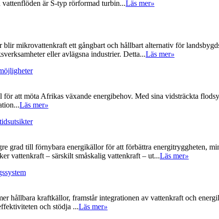
 vattenflöden är S-typ rörformad turbin...
Läs mer
»
r blir mikrovattenkraft ett gångbart och hållbart alternativ för landsbyg
sverksamheter eller avlägsna industrier. Detta...
Läs mer
»
möjligheter
ial för att möta Afrikas växande energibehov. Med sina vidsträckta flo
tion...
Läs mer
»
tidsutsikter
högre grad till förnybara energikällor för att förbättra energitryggheten,
r vattenkraft – särskilt småskalig vattenkraft – ut...
Läs mer
»
ngssystem
mer hållbara kraftkällor, framstår integrationen av vattenkraft och energ
ffektiviteten och stödja ...
Läs mer
»