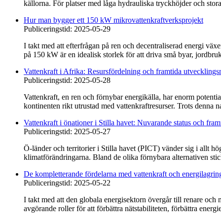
källorna. För platser med låga hydrauliska tryckhöjder och stora
Hur man bygger ett 150 kW mikrovattenkraftverksprojekt
Publiceringstid: 2025-05-29
I takt med att efterfrågan på ren och decentraliserad energi växe
på 150 kW är en idealisk storlek för att driva små byar, jordbruk
Vattenkraft i Afrika: Resursfördelning och framtida utvecklings
Publiceringstid: 2025-05-28
Vattenkraft, en ren och förnybar energikälla, har enorm potent
kontinenten rikt utrustad med vattenkraftresurser. Trots denna na
Vattenkraft i önationer i Stilla havet: Nuvarande status och fram
Publiceringstid: 2025-05-27
Ö-länder och territorier i Stilla havet (PICT) vänder sig i allt 
klimatförändringarna. Bland de olika förnybara alternativen sticke
De kompletterande fördelarna med vattenkraft och energilagri
Publiceringstid: 2025-05-22
I takt med att den globala energisektorn övergår till renare och 
avgörande roller för att förbättra nätstabiliteten, förbättra energie