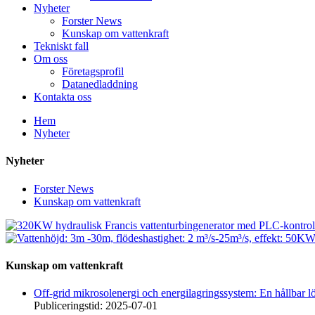
Nyheter
Forster News
Kunskap om vattenkraft
Tekniskt fall
Om oss
Företagsprofil
Datanedladdning
Kontakta oss
Hem
Nyheter
Nyheter
Forster News
Kunskap om vattenkraft
Kunskap om vattenkraft
Off-grid mikrosolenergi och energilagringssystem: En hållbar l
Publiceringstid: 2025-07-01