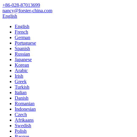
+86-028-87013699
nancy@forster-china.com
English
English
French
German
Portuguese
Spanish
Russian
Japanese
Korean
Arabic
Irish
Greek
Turkish
Italian
Danish
Romanian
Indonesian
Czech
Afrikaans
Swedish
Polish
Basque