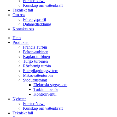
Forster News
Kunskap om vattenkraft
Tekniskt fall
Om oss
Företagsprofil
Datanedladdning
Kontakta oss
Hem
Produkter
Francis Turbin
Pelton-turbinen
Kaplan-turbinen
Turgo-turbinen
Rörformig turbin
Energilagringssystem
Mikrovattenturbin
Stödutrustning
Elektriskt styrsystem
Turbintillbehör
Kontrollventil
Nyheter
Forster News
Kunskap om vattenkraft
Tekniskt fall