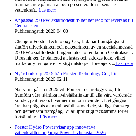
framträdande på mässan och presenterade sin senaste
vattenkraft...
Läs mer
»
Anpassad 250 kW axialflödesturbinenhet redo för leverans till
Centralasien
Publiceringstid: 2026-04-08
Chengdu Forster Technology Co., Ltd. har framgångsrikt
slutfört tillverkningen och paketeringen av en specialanpassad
250 kW axialflödesturbingenerator för en kund i Centralasien.
Utrustningen är planerad att lastas och skickas idag, vilket
markerar ytterligare en viktig milstolpe i företagets ...
Läs mer
»
Nyårsbudskap 2026 från Forster Technology Co., Ltd.
Publiceringstid: 2026-02-11
När vi nu går in i 2026 vill Forster Technology Co., Ltd.
framföra våra hjärtliga nyårshälsningar till alla våra värderade
kunder, partners och vänner runt om i världen. Det gångna
året har präglats av meningsfullt samarbete, stadiga framsteg
och gemensam framgång. Vi är uppriktigt tacksamma för er
fortsättning...
Läs mer
»
Forster Hydro Power visar upp innovativa
vattenkraftlösningar på Power Uzbekistan 2026