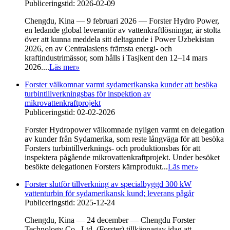
Publiceringstid: 2026-02-09
Chengdu, Kina — 9 februari 2026 — Forster Hydro Power,
en ledande global leverantör av vattenkraftlösningar, är stolta
över att kunna meddela sitt deltagande i Power Uzbekistan
2026, en av Centralasiens främsta energi- och
kraftindustrimässor, som hålls i Tasjkent den 12–14 mars
2026....
Läs mer
»
Forster välkomnar varmt sydamerikanska kunder att besöka
turbintillverkningsbas för inspektion av
mikrovattenkraftprojekt
Publiceringstid: 02-02-2026
Forster Hydropower välkomnade nyligen varmt en delegation
av kunder från Sydamerika, som reste långväga för att besöka
Forsters turbintillverknings- och produktionsbas för att
inspektera pågående mikrovattenkraftprojekt. Under besöket
besökte delegationen Forsters kärnprodukt...
Läs mer
»
Forster slutför tillverkning av specialbyggd 300 kW
vattenturbin för sydamerikansk kund; leverans pågår
Publiceringstid: 2025-12-24
Chengdu, Kina — 24 december — Chengdu Forster
Technology Co., Ltd. (Forster) tillkännagav idag att