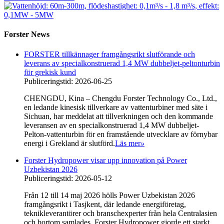
Forster News
FORSTER tillkännager framgångsrikt slutförande och
leverans av specialkonstruerad 1,4 MW dubbeljet-peltonturbin
för grekisk kund
Publiceringstid: 2026-06-25
CHENGDU, Kina – Chengdu Forster Technology Co., Ltd.,
en ledande kinesisk tillverkare av vattenturbiner med säte i
Sichuan, har meddelat att tillverkningen och den kommande
leveransen av en specialkonstruerad 1,4 MW dubbeljet-
Pelton-vattenturbin för en framstående utvecklare av förnybar
energi i Grekland är slutförd.
Läs mer
»
Forster Hydropower visar upp innovation på Power
Uzbekistan 2026
Publiceringstid: 2026-05-12
Från 12 till 14 maj 2026 hölls Power Uzbekistan 2026
framgångsrikt i Tasjkent, där ledande energiföretag,
teknikleverantörer och branschexperter från hela Centralasien
och bortom samlades. Forster Hydropower gjorde ett starkt