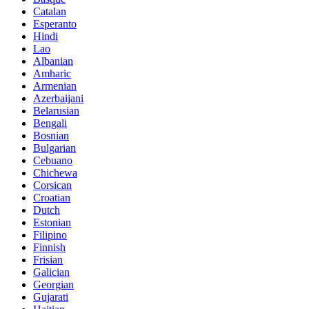
Catalan
Esperanto
Hindi
Lao
Albanian
Amharic
Armenian
Azerbaijani
Belarusian
Bengali
Bosnian
Bulgarian
Cebuano
Chichewa
Corsican
Croatian
Dutch
Estonian
Filipino
Finnish
Frisian
Galician
Georgian
Gujarati