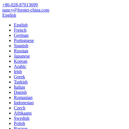
+86-028-87013699
nancy@forster-china.com
English
English
French
German
Portuguese
Spanish
Russian
Japanese
Korean
Arabic
Irish
Greek
Turkish
Italian
Danish
Romanian
Indonesian
Czech
Afrikaans
Swedish
Polish
Basque