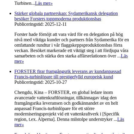
Turbinen...
Läs mer
»
Stärker globala partnerskap: Sydamerikansk delegation
besöker Forsters toppmoderna produktionsbas
Publiceringstid: 2025-12-11
Forster hade förnöjt att vara värd för en delegation på hög
nivå med viktiga kunder och partners från Sydamerika för en
omfattande rundtur i vår flaggskeppsproduktionsbas förra
veckan. Besöket markerade ett viktigt steg i att fördjupa våra
samarbeten och stärka den starka affärsrelationen över ...
Läs
mer
»
FORSTER firar framgångsrik leverans av kundanpassad
Francis-turbinlöpare till prestigefylld europeisk kund
Publiceringstid: 2025-10-27
Chengdu, Kina – FORSTER, en global ledare inom
avancerade vattenkraftlösningar, tillkännagav idag den
framgångsrika leveransen och godkännandet av en helt
anpassad Francis-turbinlöpare för ett större
moderniseringsprojekt vid ett vattenkraftverk i [Specifik
region, t.ex. Alperna]. Denna milstolpe understryker ...
Läs
mer
»