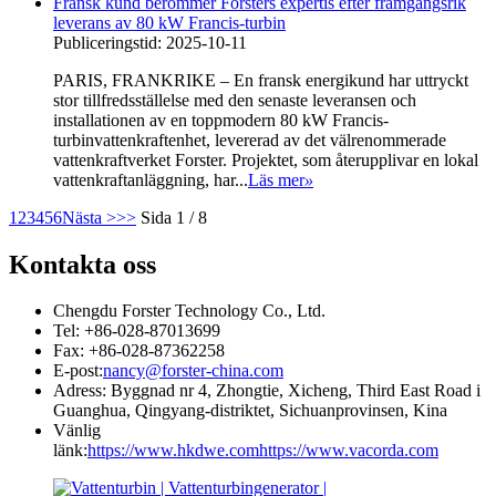
Fransk kund berömmer Forsters expertis efter framgångsrik
leverans av 80 kW Francis-turbin
Publiceringstid: 2025-10-11
PARIS, FRANKRIKE – En fransk energikund har uttryckt
stor tillfredsställelse med den senaste leveransen och
installationen av en toppmodern 80 kW Francis-
turbinvattenkraftenhet, levererad av det välrenommerade
vattenkraftverket Forster. Projektet, som återupplivar en lokal
vattenkraftanläggning, har...
Läs mer
»
1
2
3
4
5
6
Nästa >
>>
Sida 1 / 8
Kontakta oss
Chengdu Forster Technology Co., Ltd.
Tel: +86-028-87013699
Fax: +86-028-87362258
E-post:
nancy@forster-china.com
Adress: Byggnad nr 4, Zhongtie, Xicheng, Third East Road i
Guanghua, Qingyang-distriktet, Sichuanprovinsen, Kina
Vänlig
länk:
https://www.hkdwe.com
https://www.vacorda.com