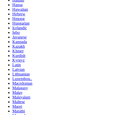
Haitian
Hausa
Hawaiian
Hebrew
Hmong
Hungarian
Icelandic
Igbo
Javanese
Kannada
Kazakh
Khmer
Kurdish
Kyrgyz
Latin
Latvian
Lithuanian
Luxembou..
Macedonian
Malagasy
Malay
Malayalam
Maltese
Maori
Marathi