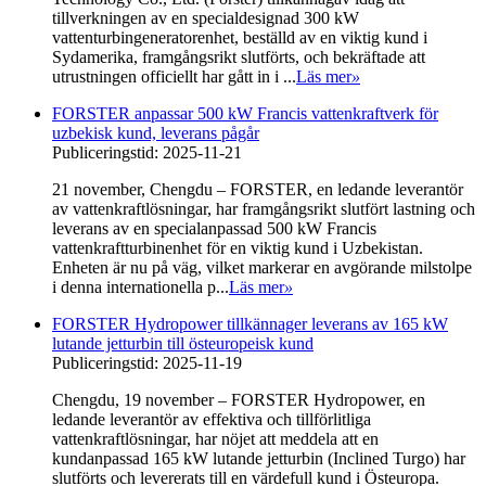
tillverkningen av en specialdesignad 300 kW
vattenturbingeneratorenhet, beställd av en viktig kund i
Sydamerika, framgångsrikt slutförts, och bekräftade att
utrustningen officiellt har gått in i ...
Läs mer
»
FORSTER anpassar 500 kW Francis vattenkraftverk för
uzbekisk kund, leverans pågår
Publiceringstid: 2025-11-21
21 november, Chengdu – FORSTER, en ledande leverantör
av vattenkraftlösningar, har framgångsrikt slutfört lastning och
leverans av en specialanpassad 500 kW Francis
vattenkraftturbinenhet för en viktig kund i Uzbekistan.
Enheten är nu på väg, vilket markerar en avgörande milstolpe
i denna internationella p...
Läs mer
»
FORSTER Hydropower tillkännager leverans av 165 kW
lutande jetturbin till östeuropeisk kund
Publiceringstid: 2025-11-19
Chengdu, 19 november – FORSTER Hydropower, en
ledande leverantör av effektiva och tillförlitliga
vattenkraftlösningar, har nöjet att meddela att en
kundanpassad 165 kW lutande jetturbin (Inclined Turgo) har
slutförts och levererats till en värdefull kund i Östeuropa.