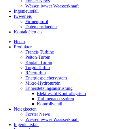
Forster News
Wëssen iwwer Waasserkraaft
Ingenieursfall
Iwwer eis
Firmenprofil
Daten eroflueden
Kontaktéiert eis
Heem
Produkter
Francis Turbine
Pelton-Turbin
Kaplan-Turbin
Turgo-Turbin
Réierturbin
Energiespeichersystem
Mikro-Hydroturbin
Ënnerstëtzungsausrüstung
Elektrescht Kontrollsystem
Turbinenaccessoiren
Kontrollventil
Neiegkeeten
Forster News
Wëssen iwwer Waasserkraaft
Ingenieursfall