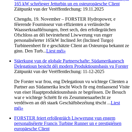
165 kW schréieger Jetturbin un en osteuropäesche Client
Zäitpunkt vun der Verëffentlechung: 19.11.2025
Chengdu, 19. November – FORSTER Hydropower, e
féierende Fournisseur vun effizienten a verlässleche
Waasserkraaftléisungen, freet sech, den erfollegräichen
Ofschloss an déi bevirstehend Liwwerung vun enger
personaliséierter 165kW Inclined Jet (Inclined Turgo)
Turbineenheet fir e geschätzte Client an Osteuropa bekannt ze
ginn. Den Turb...
Liest méi
»
Stäerkung vun de globale Partnerschafte: Südamerikanesch
Delegatioun besicht déi modern Produktiounsbasis vu Forster
Zäitpunkt vun der Verëffentlechung: 11-12-2025
De Forster war frou, eng Delegatioun vu wichtege Clienten a
Partner aus Südamerika lescht Woch fir eng ëmfaassend Visite
vun eiser Haaptproduktiounsbasis ze begréissen. De Besuch
war e wichtege Schrëtt fir eis Zesummenaarbecht ze
verdéiwen an déi staark Geschäftsbezéiung tëscht ...
Liest
méi
»
FORSTER feiert erfollegräich Liwwerung vun engem
personaliséierte Francis Turbine Runner un e prestigiéisen
europäesche Client