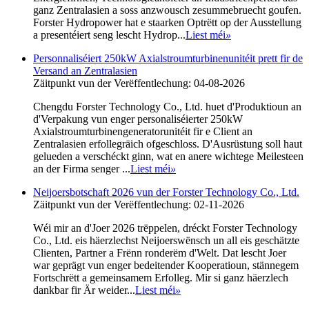
ganz Zentralasien a soss anzwousch zesummebruecht goufen.
Forster Hydropower hat e staarken Optrëtt op der Ausstellung
a presentéiert seng lescht Hydrop...
Liest méi
»
Personnaliséiert 250kW Axialstroumturbinenunitéit prett fir de
Versand an Zentralasien
Zäitpunkt vun der Verëffentlechung: 04-08-2026
Chengdu Forster Technology Co., Ltd. huet d'Produktioun an
d'Verpakung vun enger personaliséierter 250kW
Axialstroumturbinengeneratorunitéit fir e Client an
Zentralasien erfollegräich ofgeschloss. D'Ausrüstung soll haut
gelueden a verschéckt ginn, wat en anere wichtege Meilesteen
an der Firma senger ...
Liest méi
»
Neijoersbotschaft 2026 vun der Forster Technology Co., Ltd.
Zäitpunkt vun der Verëffentlechung: 02-11-2026
Wéi mir an d'Joer 2026 trëppelen, dréckt Forster Technology
Co., Ltd. eis häerzlechst Neijoerswënsch un all eis geschätzte
Clienten, Partner a Frënn ronderëm d'Welt. Dat lescht Joer
war geprägt vun enger bedeitender Kooperatioun, stännegem
Fortschrëtt a gemeinsamem Erfolleg. Mir si ganz häerzlech
dankbar fir Är weider...
Liest méi
»