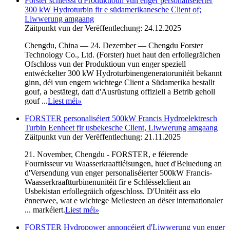
Forster schléisst d'Produktioun vun enger personaliséierter
300 kW Hydroturbin fir e südamerikanesche Client of;
Liwwerung amgaang
Zäitpunkt vun der Verëffentlechung: 24.12.2025
Chengdu, China — 24. Dezember — Chengdu Forster
Technology Co., Ltd. (Forster) huet haut den erfollegräichen
Ofschloss vun der Produktioun vun enger speziell
entwéckelter 300 kW Hydroturbinengeneratorunitéit bekannt
ginn, déi vun engem wichtege Client a Südamerika bestallt
gouf, a bestätegt, datt d'Ausrüstung offiziell a Betrib geholl
gouf ...
Liest méi
»
FORSTER personaliséiert 500kW Francis Hydroelektresch
Turbin Eenheet fir usbekesche Client, Liwwerung amgaang
Zäitpunkt vun der Verëffentlechung: 21.11.2025
21. November, Chengdu - FORSTER, e féierende
Fournisseur vu Waasserkraaftléisungen, huet d'Beluedung an
d'Versendung vun enger personaliséierter 500kW Francis-
Waasserkraaftturbinenunitéit fir e Schlësselclient an
Usbekistan erfollegräich ofgeschloss. D'Unitéit ass elo
ënnerwee, wat e wichtege Meilesteen an dëser internationaler
... markéiert.
Liest méi
»
FORSTER Hydropower annoncéiert d'Liwwerung vun enger