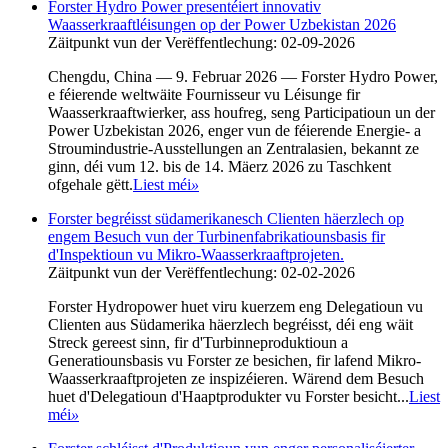
Forster Hydro Power presentéiert innovativ
Waasserkraaftléisungen op der Power Uzbekistan 2026
Zäitpunkt vun der Verëffentlechung: 02-09-2026
Chengdu, China — 9. Februar 2026 — Forster Hydro Power,
e féierende weltwäite Fournisseur vu Léisunge fir
Waasserkraaftwierker, ass houfreg, seng Participatioun un der
Power Uzbekistan 2026, enger vun de féierende Energie- a
Stroumindustrie-Ausstellungen an Zentralasien, bekannt ze
ginn, déi vum 12. bis de 14. Mäerz 2026 zu Taschkent
ofgehale gëtt.
Liest méi
»
Forster begréisst südamerikanesch Clienten häerzlech op
engem Besuch vun der Turbinenfabrikatiounsbasis fir
d'Inspektioun vu Mikro-Waasserkraaftprojeten.
Zäitpunkt vun der Verëffentlechung: 02-02-2026
Forster Hydropower huet viru kuerzem eng Delegatioun vu
Clienten aus Südamerika häerzlech begréisst, déi eng wäit
Streck gereest sinn, fir d'Turbinneproduktioun a
Generatiounsbasis vu Forster ze besichen, fir lafend Mikro-
Waasserkraaftprojeten ze inspizéieren. Wärend dem Besuch
huet d'Delegatioun d'Haaptprodukter vu Forster besicht...
Liest
méi
»