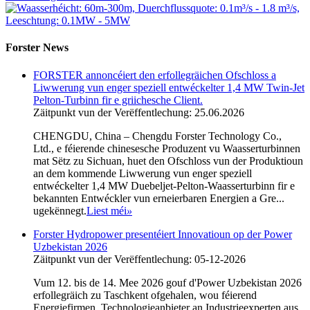
Forster News
FORSTER annoncéiert den erfollegräichen Ofschloss a
Liwwerung vun enger speziell entwéckelter 1,4 MW Twin-Jet
Pelton-Turbinn fir e griichesche Client.
Zäitpunkt vun der Verëffentlechung: 25.06.2026
CHENGDU, China – Chengdu Forster Technology Co.,
Ltd., e féierende chinesesche Produzent vu Waasserturbinnen
mat Sëtz zu Sichuan, huet den Ofschloss vun der Produktioun
an dem kommende Liwwerung vun enger speziell
entwéckelter 1,4 MW Duebeljet-Pelton-Waasserturbinn fir e
bekannten Entwéckler vun erneierbaren Energien a Gre...
ugekënnegt.
Liest méi
»
Forster Hydropower presentéiert Innovatioun op der Power
Uzbekistan 2026
Zäitpunkt vun der Verëffentlechung: 05-12-2026
Vum 12. bis de 14. Mee 2026 gouf d'Power Uzbekistan 2026
erfollegräich zu Taschkent ofgehalen, wou féierend
Energiefirmen, Technologieanbieter an Industrieexperten aus