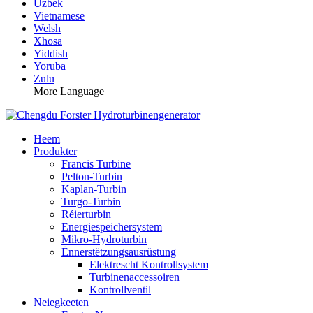
Uzbek
Vietnamese
Welsh
Xhosa
Yiddish
Yoruba
Zulu
More Language
Heem
Produkter
Francis Turbine
Pelton-Turbin
Kaplan-Turbin
Turgo-Turbin
Réierturbin
Energiespeichersystem
Mikro-Hydroturbin
Ënnerstëtzungsausrüstung
Elektrescht Kontrollsystem
Turbinenaccessoiren
Kontrollventil
Neiegkeeten