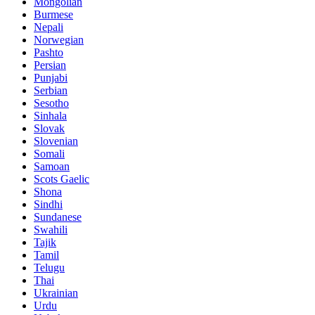
Mongolian
Burmese
Nepali
Norwegian
Pashto
Persian
Punjabi
Serbian
Sesotho
Sinhala
Slovak
Slovenian
Somali
Samoan
Scots Gaelic
Shona
Sindhi
Sundanese
Swahili
Tajik
Tamil
Telugu
Thai
Ukrainian
Urdu