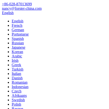
+86-028-87013699
nancy@forster-china.com
English
English
French
German
Portuguese
Spanish
Russian
Japanese
Korean
Arabic
Irish
Greek
Turkish
Italian
Danish
Romanian
Indonesian
Czech
Afrikaans
Swedish
Polish
Basque