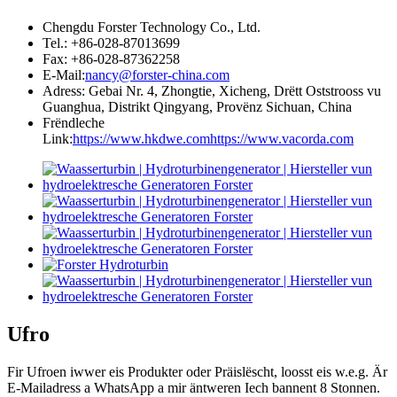
Chengdu Forster Technology Co., Ltd.
Tel.: +86-028-87013699
Fax: +86-028-87362258
E-Mail:
nancy@forster-china.com
Adress: Gebai Nr. 4, Zhongtie, Xicheng, Drëtt Oststrooss vu
Guanghua, Distrikt Qingyang, Provënz Sichuan, China
Frëndleche
Link:
https://www.hkdwe.com
https://www.vacorda.com
Ufro
Fir Ufroen iwwer eis Produkter oder Präislëscht, loosst eis w.e.g. Är
E-Mailadress a WhatsApp a mir äntweren Iech bannent 8 Stonnen.