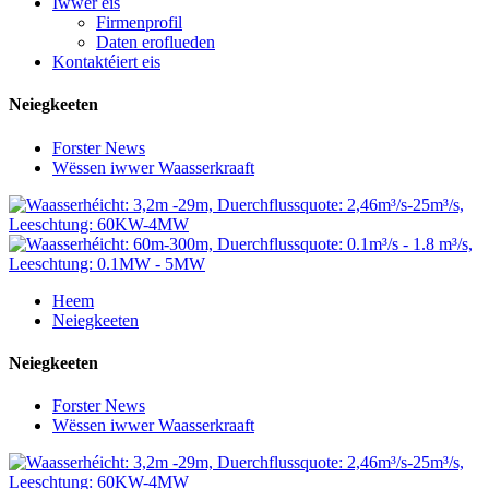
Iwwer eis
Firmenprofil
Daten eroflueden
Kontaktéiert eis
Neiegkeeten
Forster News
Wëssen iwwer Waasserkraaft
Heem
Neiegkeeten
Neiegkeeten
Forster News
Wëssen iwwer Waasserkraaft