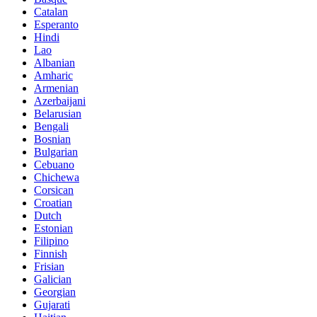
Catalan
Esperanto
Hindi
Lao
Albanian
Amharic
Armenian
Azerbaijani
Belarusian
Bengali
Bosnian
Bulgarian
Cebuano
Chichewa
Corsican
Croatian
Dutch
Estonian
Filipino
Finnish
Frisian
Galician
Georgian
Gujarati