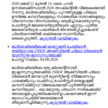
2026 മെയ് 12 മുതൽ 14 വരെ, പവർ
ഉസ്ബെക്കിസ്ഥാൻ 2026 താഷ്‌കന്റിൽ വിജയകരമായി
നടന്നു, മധ്യേഷ്യയിലും പുറത്തുമുള്ള പ്രമുഖ
ഊർജ്ജ കമ്പനികളെയും സാങ്കേതിക ദാതാക്കളെയും
വ്യവസായ വിദഗ്ധരെയും ഒരുമിച്ച് കൊണ്ടുവന്നു.
ഫോർസ്റ്റർ ജലവൈദ്യുതിയുടെ ഏറ്റവും പുതിയ
ജലവൈദ്യുത പദ്ധതികൾ അവതരിപ്പിച്ചുകൊണ്ട്
പ്രദർശനത്തിൽ ശക്തമായ സാന്നിധ്യം
രേഖപ്പെടുത്തി...
കൂടുതൽ വായിക്കുക
»
മധ്യേഷ്യയിലേക്ക് കയറ്റുമതി ചെയ്യാൻ
തയ്യാറായ 250kW ആക്സിയൽ ഫ്ലോ ടർബൈൻ
യൂണിറ്റ് ഇഷ്ടാനുസൃതമാക്കി
പോസ്റ്റ് സമയം: 04-08-2026
മധ്യേഷ്യയിലെ ഒരു ക്ലയന്റിനായി
ഇഷ്ടാനുസൃതമാക്കിയ 250kW ആക്സിയൽ ഫ്ലോ
ടർബൈൻ ജനറേറ്റർ യൂണിറ്റിന്റെ നിർമ്മാണവും
പാക്കേജിംഗും ചെങ്ഡു ഫോർസ്റ്റർ ടെക്നോളജി
കമ്പനി ലിമിറ്റഡ് വിജയകരമായി പൂർത്തിയാക്കി.
കമ്പനിയുടെ ... ലെ മറ്റൊരു പ്രധാന നാഴികക്കല്ല്
അടയാളപ്പെടുത്തിക്കൊണ്ട് ഉപകരണങ്ങൾ ഇന്ന്
ലോഡ് ചെയ്ത് അയയ്ക്കാൻ
തീരുമാനിച്ചിരിക്കുന്നു.
കൂടുതൽ വായിക്കുക
»