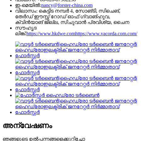
ഇ-മെയിൽ:
nancy@forster-china.com
വിലാസം: കെട്ടിട നമ്പർ 4, സോങ്‌ടി, സിചെങ്,
തേർഡ് ഈസ്റ്റ് റോഡ് ഓഫ് ഗ്വാങ്‌ഹുവ,
ക്വിൻ‌യാങ് ജില്ല, സിചുവാൻ പ്രവിശ്യ, ചൈന
സൗഹൃദ
ലിങ്ക്:
https://www.hkdwe.com
https://www.vacorda.com.com/
അന്വേഷണം
ഞങ്ങളുടെ ഉൽപ്പന്നങ്ങളെക്കുറിച്ചോ