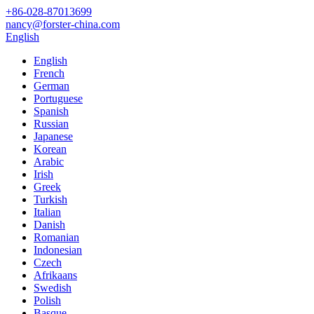
+86-028-87013699
nancy@forster-china.com
English
English
French
German
Portuguese
Spanish
Russian
Japanese
Korean
Arabic
Irish
Greek
Turkish
Italian
Danish
Romanian
Indonesian
Czech
Afrikaans
Swedish
Polish
Basque