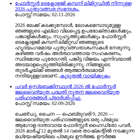
ഫോർസ്റ്റർ ടെക്നോളജി കമ്പനി ലിമിറ്റഡിൽ നിന്നുള്ള
2026 പുതുവത്സര സന്ദേശം.
പോസ്റ്റ് സമയം: 02-11-2026
2026 ലേക്ക് കടക്കുമ്പോൾ, ലോകമെമ്പാടുമുള്ള
ഞങ്ങളുടെ എല്ലാ വിലപ്പെട്ട ഉപഭോക്താക്കൾക്കും,
പങ്കാളികൾക്കും, സുഹൃത്തുക്കൾക്കും ഫോർസ്റ്റർ
ടെക്നോളജി കമ്പനി ലിമിറ്റഡ് ഞങ്ങളുടെ
ഹൃദയംഗമമായ പുതുവത്സരാശംസകൾ നേരുന്നു.
കഴിഞ്ഞ വർഷം അർത്ഥവത്തായ സഹകരണം,
സ്ഥിരമായ പുരോഗതി, പങ്കിട്ട വിജയം എന്നിവയാൽ
അടയാളപ്പെടുത്തിയിരിക്കുന്നു. നിങ്ങളുടെ
തുടർച്ചയ്ക്ക് ഞങ്ങൾ ആത്മാർത്ഥമായി
നന്ദിയുള്ളവരാണ്...
കൂടുതൽ വായിക്കുക
»
പവർ ഉസ്ബെക്കിസ്ഥാൻ 2026 ൽ ഫോർസ്റ്റർ
ജലവൈദ്യുത പദ്ധതി നൂതന ജലവൈദ്യുത
പരിഹാരങ്ങൾ പ്രദർശിപ്പിച്ചു.
പോസ്റ്റ് സമയം: 02-09-2026
ചെങ്ഡു, ചൈന — ഫെബ്രുവരി 9, 2026 —
ജലവൈദ്യുത പരിഹാരങ്ങളുടെ ഒരു പ്രമുഖ
ആഗോള ദാതാവായ ഫോർസ്റ്റർ ഹൈഡ്രോ പവർ,
2026 മാർച്ച് 12 മുതൽ 14 വരെ താഷ്‌കന്റിൽ നടക്കുന്ന
മധ്യേഷ്യയിലെ പ്രമുഖ ഊർജ്ജ, ഊർജ്ജ