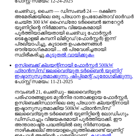
പോസ്റ്റ് സമയം: 12-24-2025
ചെങ്ഡു, ചൈന — ഡിസംബർ 24 — ദക്ഷിണ
അമേരിക്കയിലെ ഒരു പ്രധാന ഉപഭോക്താവ് ഓർഡർ
ചെയ്ത 300 kW ഹൈഡ്രോ ടർബൈൻ ജനറേറ്റർ
യൂണിറ്റിന്റെ നിർമ്മാണം വിജയകരമായി
പൂർത്തിയാക്കിയതായി ചെങ്ഡു ഫോർസ്റ്റർ
ടെക്നോളജി കമ്പനി ലിമിറ്റഡ് (ഫോർസ്റ്റർ) ഇന്ന്
പ്രഖ്യാപിച്ചു, കൂടാതെ ഉപകരണങ്ങൾ
ഔദ്യോഗികമായി ... ൽ പ്രവേശിച്ചതായി
സ്ഥിരീകരിച്ചു.
കൂടുതൽ വായിക്കുക
»
ഉസ്ബെക്ക് ക്ലയന്റിനായി ഫോർസ്റ്റർ 500kW
ഫ്രാൻസിസ് ജലവൈദ്യുത ടർബൈൻ യൂണിറ്റ്
ഇഷ്ടാനുസൃതമാക്കുന്നു, ഷിപ്പ്‌മെന്റ് പുരോഗമിക്കുന്നു.
പോസ്റ്റ് സമയം: 11-21-2025
നവംബർ 21, ചെങ്ഡു– ജലവൈദ്യുത
പരിഹാരങ്ങളുടെ മുൻനിര ദാതാക്കളായ ഫോർസ്റ്റർ,
ഉസ്ബെക്കിസ്ഥാനിലെ ഒരു പ്രധാന ക്ലയന്റിനായി
ഇഷ്ടാനുസൃതമാക്കിയ 500kW ഫ്രാൻസിസ്
ജലവൈദ്യുത ടർബൈൻ യൂണിറ്റിന്റെ ലോഡിംഗും
ഡിസ്പാച്ചും വിജയകരമായി പൂർത്തിയാക്കി. ഈ
അന്താരാഷ്ട്ര പദ്ധതിയിൽ ഒരു നിർണായക
നാഴികക്കല്ല് അടയാളപ്പെടുത്തിക്കൊണ്ട് യൂണിറ്റ്
ഇപ്പോൾ അതിന്റെ പാതയിലാണ്...
കൂടുതൽ