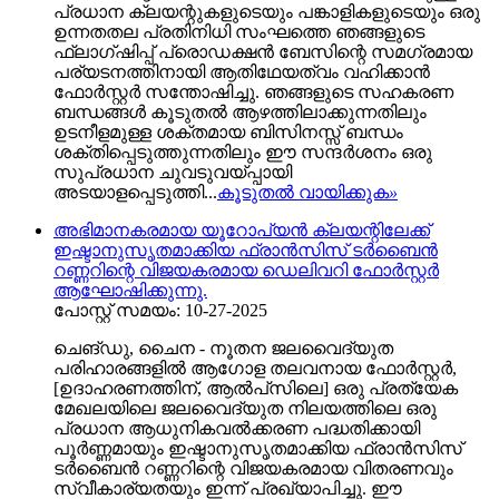
പ്രധാന ക്ലയന്റുകളുടെയും പങ്കാളികളുടെയും ഒരു
ഉന്നതതല പ്രതിനിധി സംഘത്തെ ഞങ്ങളുടെ
ഫ്ലാഗ്ഷിപ്പ് പ്രൊഡക്ഷൻ ബേസിന്റെ സമഗ്രമായ
പര്യടനത്തിനായി ആതിഥേയത്വം വഹിക്കാൻ
ഫോർസ്റ്റർ സന്തോഷിച്ചു. ഞങ്ങളുടെ സഹകരണ
ബന്ധങ്ങൾ കൂടുതൽ ആഴത്തിലാക്കുന്നതിലും
ഉടനീളമുള്ള ശക്തമായ ബിസിനസ്സ് ബന്ധം
ശക്തിപ്പെടുത്തുന്നതിലും ഈ സന്ദർശനം ഒരു
സുപ്രധാന ചുവടുവയ്പ്പായി
അടയാളപ്പെടുത്തി...
കൂടുതൽ വായിക്കുക
»
അഭിമാനകരമായ യൂറോപ്യൻ ക്ലയന്റിലേക്ക്
ഇഷ്ടാനുസൃതമാക്കിയ ഫ്രാൻസിസ് ടർബൈൻ
റണ്ണറിന്റെ വിജയകരമായ ഡെലിവറി ഫോർസ്റ്റർ
ആഘോഷിക്കുന്നു.
പോസ്റ്റ് സമയം: 10-27-2025
ചെങ്ഡു, ചൈന - നൂതന ജലവൈദ്യുത
പരിഹാരങ്ങളിൽ ആഗോള തലവനായ ഫോർസ്റ്റർ,
[ഉദാഹരണത്തിന്, ആൽപ്‌സിലെ] ഒരു പ്രത്യേക
മേഖലയിലെ ജലവൈദ്യുത നിലയത്തിലെ ഒരു
പ്രധാന ആധുനികവൽക്കരണ പദ്ധതിക്കായി
പൂർണ്ണമായും ഇഷ്ടാനുസൃതമാക്കിയ ഫ്രാൻസിസ്
ടർബൈൻ റണ്ണറിന്റെ വിജയകരമായ വിതരണവും
സ്വീകാര്യതയും ഇന്ന് പ്രഖ്യാപിച്ചു. ഈ