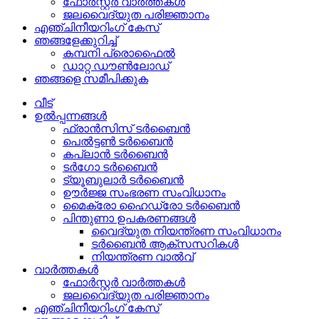
ഫോർസ്റ്റർ വാർത്തകൾ
ജലവൈദ്യുത പരിജ്ഞാനം
എഞ്ചിനീയറിംഗ് കേസ്
ഞങ്ങളേക്കുറിച്ച്
കമ്പനി പ്രൊഫൈൽ
ഡാറ്റ ഡൗൺലോഡ്
ഞങ്ങളെ സമീപിക്കുക
വീട്
ഉൽപ്പന്നങ്ങൾ
ഫ്രാൻസിസ് ടർബൈൻ
പെൽട്ടൺ ടർബൈൻ
കപ്ലാൻ ടർബൈൻ
ടർഗോ ടർബൈൻ
ട്യൂബുലാർ ടർബൈൻ
ഊർജ്ജ സംഭരണ ​​സംവിധാനം
മൈക്രോ ഹൈഡ്രോ ടർബൈൻ
പിന്തുണാ ഉപകരണങ്ങൾ
വൈദ്യുത നിയന്ത്രണ സംവിധാനം
ടർബൈൻ ആക്‌സസറികൾ
നിയന്ത്രണ വാൽവ്
വാർത്തകൾ
ഫോർസ്റ്റർ വാർത്തകൾ
ജലവൈദ്യുത പരിജ്ഞാനം
എഞ്ചിനീയറിംഗ് കേസ്