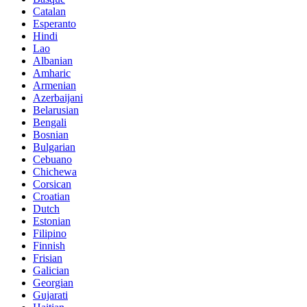
Catalan
Esperanto
Hindi
Lao
Albanian
Amharic
Armenian
Azerbaijani
Belarusian
Bengali
Bosnian
Bulgarian
Cebuano
Chichewa
Corsican
Croatian
Dutch
Estonian
Filipino
Finnish
Frisian
Galician
Georgian
Gujarati