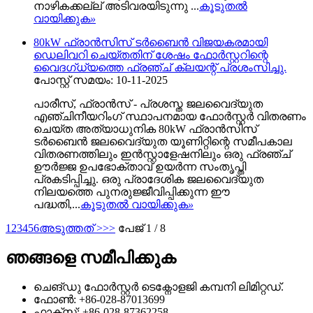
നാഴികക്കല്ല് അടിവരയിടുന്നു ...
കൂടുതൽ
വായിക്കുക
»
80kW ഫ്രാൻസിസ് ടർബൈൻ വിജയകരമായി
ഡെലിവറി ചെയ്തതിന് ശേഷം ഫോർസ്റ്ററിന്റെ
വൈദഗ്ധ്യത്തെ ഫ്രഞ്ച് ക്ലയന്റ് പ്രശംസിച്ചു.
പോസ്റ്റ് സമയം: 10-11-2025
പാരീസ്, ഫ്രാൻസ് - പ്രശസ്ത ജലവൈദ്യുത
എഞ്ചിനീയറിംഗ് സ്ഥാപനമായ ഫോർസ്റ്റർ വിതരണം
ചെയ്ത അത്യാധുനിക 80kW ഫ്രാൻസിസ്
ടർബൈൻ ജലവൈദ്യുത യൂണിറ്റിന്റെ സമീപകാല
വിതരണത്തിലും ഇൻസ്റ്റാളേഷനിലും ഒരു ഫ്രഞ്ച്
ഊർജ്ജ ഉപഭോക്താവ് ഉയർന്ന സംതൃപ്തി
പ്രകടിപ്പിച്ചു. ഒരു പ്രാദേശിക ജലവൈദ്യുത
നിലയത്തെ പുനരുജ്ജീവിപ്പിക്കുന്ന ഈ
പദ്ധതി,...
കൂടുതൽ വായിക്കുക
»
1
2
3
4
5
6
അടുത്തത് >
>>
പേജ് 1 / 8
ഞങ്ങളെ സമീപിക്കുക
ചെങ്ഡു ഫോർസ്റ്റർ ടെക്നോളജി കമ്പനി ലിമിറ്റഡ്.
ഫോൺ: +86-028-87013699
ഫാക്സ്: +86-028-87362258