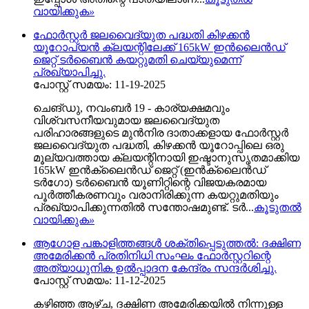
വായിക്കുക
»
ഫോർസ്റ്റർ ജലവൈദ്യുത പദ്ധതി കിഴക്കൻ
യൂറോപ്യൻ ക്ലയന്റിലേക്ക് 165kW ഇൻലൈൻഡ്
ജെറ്റ് ടർബൈൻ കയറ്റുമതി ചെയ്യുമെന്ന്
പ്രഖ്യാപിച്ചു.
പോസ്റ്റ് സമയം: 11-19-2025
ചെങ്ഡു, നവംബർ 19 - കാര്യക്ഷമവും
വിശ്വസനീയവുമായ ജലവൈദ്യുത
പരിഹാരങ്ങളുടെ മുൻനിര ദാതാക്കളായ ഫോർസ്റ്റർ
ജലവൈദ്യുത പദ്ധതി, കിഴക്കൻ യൂറോപ്പിലെ ഒരു
മൂല്യവത്തായ ക്ലയന്റിനായി ഇഷ്ടാനുസൃതമാക്കിയ
165kW ഇൻക്ലൈൻഡ് ജെറ്റ് (ഇൻക്ലൈൻഡ്
ടർഗോ) ടർബൈൻ യൂണിറ്റിന്റെ വിജയകരമായ
പൂർത്തീകരണവും വരാനിരിക്കുന്ന കയറ്റുമതിയും
പ്രഖ്യാപിക്കുന്നതിൽ സന്തോഷമുണ്ട്. ടർ...
കൂടുതൽ
വായിക്കുക
»
ആഗോള പങ്കാളിത്തങ്ങൾ ശക്തിപ്പെടുത്തൽ: ദക്ഷിണ
അമേരിക്കൻ പ്രതിനിധി സംഘം ഫോർസ്റ്ററിന്റെ
അത്യാധുനിക ഉൽപ്പാദന കേന്ദ്രം സന്ദർശിച്ചു.
പോസ്റ്റ് സമയം: 11-12-2025
കഴിഞ്ഞ ആഴ്ച, ദക്ഷിണ അമേരിക്കയിൽ നിന്നുള്ള