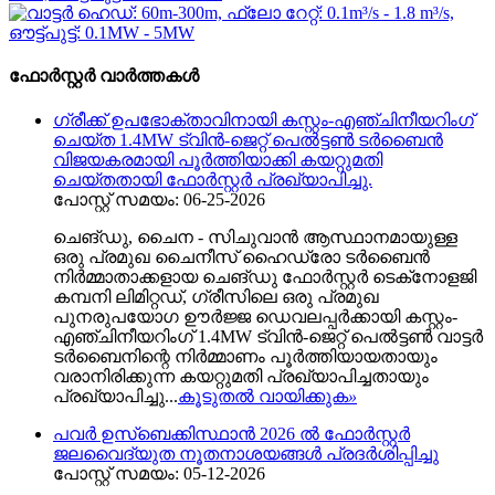
ഫോർസ്റ്റർ വാർത്തകൾ
ഗ്രീക്ക് ഉപഭോക്താവിനായി കസ്റ്റം-എഞ്ചിനീയറിംഗ്
ചെയ്ത 1.4MW ട്വിൻ-ജെറ്റ് പെൽട്ടൺ ടർബൈൻ
വിജയകരമായി പൂർത്തിയാക്കി കയറ്റുമതി
ചെയ്തതായി ഫോർസ്റ്റർ പ്രഖ്യാപിച്ചു.
പോസ്റ്റ് സമയം: 06-25-2026
ചെങ്‌ഡു, ചൈന - സിചുവാൻ ആസ്ഥാനമായുള്ള
ഒരു പ്രമുഖ ചൈനീസ് ഹൈഡ്രോ ടർബൈൻ
നിർമ്മാതാക്കളായ ചെങ്‌ഡു ഫോർസ്റ്റർ ടെക്‌നോളജി
കമ്പനി ലിമിറ്റഡ്, ഗ്രീസിലെ ഒരു പ്രമുഖ
പുനരുപയോഗ ഊർജ്ജ ഡെവലപ്പർക്കായി കസ്റ്റം-
എഞ്ചിനീയറിംഗ് 1.4MW ട്വിൻ-ജെറ്റ് പെൽട്ടൺ വാട്ടർ
ടർബൈനിന്റെ നിർമ്മാണം പൂർത്തിയായതായും
വരാനിരിക്കുന്ന കയറ്റുമതി പ്രഖ്യാപിച്ചതായും
പ്രഖ്യാപിച്ചു...
കൂടുതൽ വായിക്കുക
»
പവർ ഉസ്ബെക്കിസ്ഥാൻ 2026 ൽ ഫോർസ്റ്റർ
ജലവൈദ്യുത നൂതനാശയങ്ങൾ പ്രദർശിപ്പിച്ചു
പോസ്റ്റ് സമയം: 05-12-2026