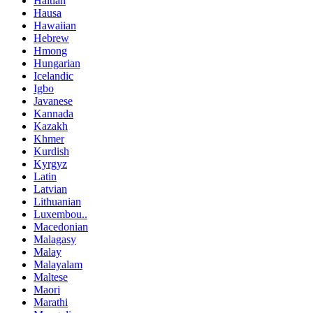
Haitian
Hausa
Hawaiian
Hebrew
Hmong
Hungarian
Icelandic
Igbo
Javanese
Kannada
Kazakh
Khmer
Kurdish
Kyrgyz
Latin
Latvian
Lithuanian
Luxembou..
Macedonian
Malagasy
Malay
Malayalam
Maltese
Maori
Marathi