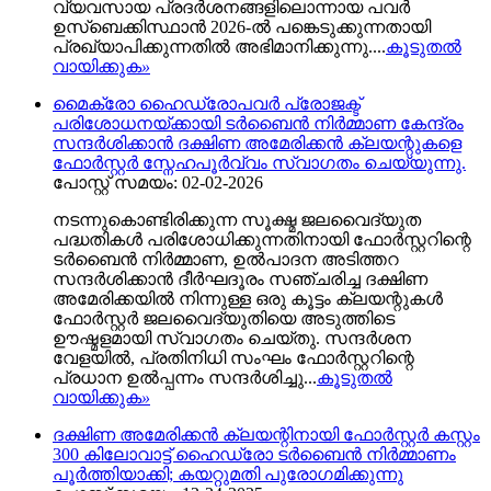
വ്യവസായ പ്രദർശനങ്ങളിലൊന്നായ പവർ
ഉസ്‌ബെക്കിസ്ഥാൻ 2026-ൽ പങ്കെടുക്കുന്നതായി
പ്രഖ്യാപിക്കുന്നതിൽ അഭിമാനിക്കുന്നു....
കൂടുതൽ
വായിക്കുക
»
മൈക്രോ ഹൈഡ്രോപവർ പ്രോജക്ട്
പരിശോധനയ്ക്കായി ടർബൈൻ നിർമ്മാണ കേന്ദ്രം
സന്ദർശിക്കാൻ ദക്ഷിണ അമേരിക്കൻ ക്ലയന്റുകളെ
ഫോർസ്റ്റർ സ്നേഹപൂർവ്വം സ്വാഗതം ചെയ്യുന്നു.
പോസ്റ്റ് സമയം: 02-02-2026
നടന്നുകൊണ്ടിരിക്കുന്ന സൂക്ഷ്മ ജലവൈദ്യുത
പദ്ധതികൾ പരിശോധിക്കുന്നതിനായി ഫോർസ്റ്ററിന്റെ
ടർബൈൻ നിർമ്മാണ, ഉൽ‌പാദന അടിത്തറ
സന്ദർശിക്കാൻ ദീർഘദൂരം സഞ്ചരിച്ച ദക്ഷിണ
അമേരിക്കയിൽ നിന്നുള്ള ഒരു കൂട്ടം ക്ലയന്റുകൾ
ഫോർസ്റ്റർ ജലവൈദ്യുതിയെ അടുത്തിടെ
ഊഷ്മളമായി സ്വാഗതം ചെയ്തു. സന്ദർശന
വേളയിൽ, പ്രതിനിധി സംഘം ഫോർസ്റ്ററിന്റെ
പ്രധാന ഉൽപ്പന്നം സന്ദർശിച്ചു...
കൂടുതൽ
വായിക്കുക
»
ദക്ഷിണ അമേരിക്കൻ ക്ലയന്റിനായി ഫോർസ്റ്റർ കസ്റ്റം
300 കിലോവാട്ട് ഹൈഡ്രോ ടർബൈൻ നിർമ്മാണം
പൂർത്തിയാക്കി; കയറ്റുമതി പുരോഗമിക്കുന്നു