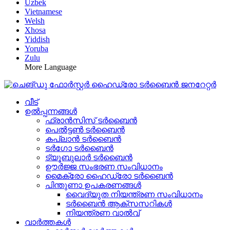
Uzbek
Vietnamese
Welsh
Xhosa
Yiddish
Yoruba
Zulu
More Language
വീട്
ഉൽപ്പന്നങ്ങൾ
ഫ്രാൻസിസ് ടർബൈൻ
പെൽട്ടൺ ടർബൈൻ
കപ്ലാൻ ടർബൈൻ
ടർഗോ ടർബൈൻ
ട്യൂബുലാർ ടർബൈൻ
ഊർജ്ജ സംഭരണ ​​സംവിധാനം
മൈക്രോ ഹൈഡ്രോ ടർബൈൻ
പിന്തുണാ ഉപകരണങ്ങൾ
വൈദ്യുത നിയന്ത്രണ സംവിധാനം
ടർബൈൻ ആക്‌സസറികൾ
നിയന്ത്രണ വാൽവ്
വാർത്തകൾ