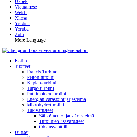
Uzbek
Vietnamese
Welsh
Xhosa
Yiddish
Yoruba
Zulu
More Language
Kotiin
Tuotteet
Francis Turbine
Pelton-turbiini
Kaplan-turbiini
Turgo-turbiini
Putkimainen turbiini
Energian varastointijärjestelmä
Mikrohydroturbiini
Tukivarusteet
Sähköinen ohjausjärjestelmä
Turbiinien lisävarusteet
Ohjausventtiili
Uutiset