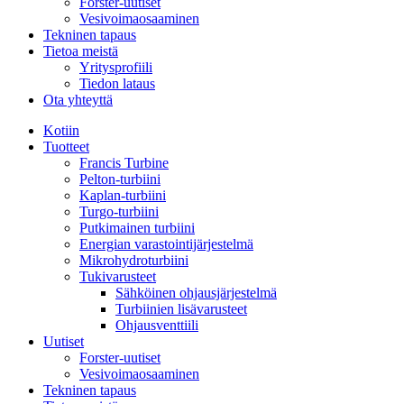
Forster-uutiset
Vesivoimaosaaminen
Tekninen tapaus
Tietoa meistä
Yritysprofiili
Tiedon lataus
Ota yhteyttä
Kotiin
Tuotteet
Francis Turbine
Pelton-turbiini
Kaplan-turbiini
Turgo-turbiini
Putkimainen turbiini
Energian varastointijärjestelmä
Mikrohydroturbiini
Tukivarusteet
Sähköinen ohjausjärjestelmä
Turbiinien lisävarusteet
Ohjausventtiili
Uutiset
Forster-uutiset
Vesivoimaosaaminen
Tekninen tapaus