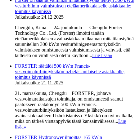
Forster on saanut valmiiksi mittatilaustyönä tehdyn 300 kW:n
vesiturbiinin valmistuksen eteläamerikkalaiselle asiakkaalle;
toimitus käynnissä
Julkaisuaika: 24.12.2025
Chengdu, Kiina — 24. joulukuuta — Chengdu Forster
Technology Co., Ltd. (Forster) ilmoitti tänään
eteläamerikkalaisen avainasiakkaan tilaaman mittatilaustyönä
suunnitellun 300 kW:n vesiturbiinigeneraattoriyksikön
valmistuksen onnistuneesta valmistumisesta ja vahvisti, että
laitteisto on virallisesti otettu käyttöön...
Lue lisää
»
FORSTER räätälöi 500 kW:n Francis-
vesivoimaturbiiniyksikön uzbekistanilaiselle asiakkaalle,
toimitus käynnissä
Julkaisuaika: 21.11.2025
21. marraskuuta, Chengdu – FORSTER, johtava
vesivoimaratkaisujen toimittaja, on onnistuneesti saanut
päätökseen räätälöidyn 500 kW:n Francis-
vesivoimaturbiiniyksikön lastauksen ja lähetyksen
avainasiakkaalleen Uzbekistanissa. Yksikkö on nyt matkalla,
mikä on tärkeä virstanpylväs tässä kansainvälisessä...
Lue
lisää
»
FORSTER Hydropower ilmoittaa 165 kW:n