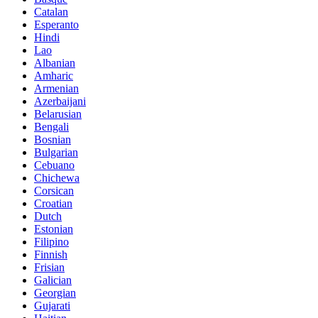
Catalan
Esperanto
Hindi
Lao
Albanian
Amharic
Armenian
Azerbaijani
Belarusian
Bengali
Bosnian
Bulgarian
Cebuano
Chichewa
Corsican
Croatian
Dutch
Estonian
Filipino
Finnish
Frisian
Galician
Georgian
Gujarati