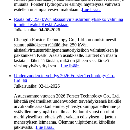
muualta. Forster Hydropower esiintyi näyttelyssä vahvasti
esitellen uusimpia vesivoimaloitaan...
Lue lisää
»
Räätälöity 250 kW:n aksiaalivirtausturbiiniyksikkö valmiina
toimitettavaksi Keski-Aasiaan
Julkaisuaika: 04-08-2026
Chengdu Forster Technology Co., Ltd. on onnistuneesti
saanut päätökseen räätälöidyn 250 kW:n
aksiaalivirtausturbiinigeneraattoriyksikön valmistuksen ja
pakkauksen Keski-Aasian asiakkaalle. Laitteet on määrä
lastata ja lähettää tänään, mikä on jälleen yksi tärkeä
virstanpylväs yrityksen ...
Lue lisää
»
Uudenvuoden tervehdys 2026 Forster Technology Co.,
Ltd.:ltä
Julkaisuaika: 02-11-2026
Astuessamme vuoteen 2026 Forster Technology Co., Ltd.
lähettää sydämelliset uudenvuoden tervehdyksensä kaikille
arvokkaille asiakkaillemme, yhteistyökumppaneillemme ja
ystävillemme ympäri maailmaa. Kulunut vuosi on ollut
merkityksellisen yhteistyön, vakaan edistyksen ja jaetun
menestyksen leimaama. Olemme vilpittömästi kiitollisia
jatkuvasta...
Lue lisää
»