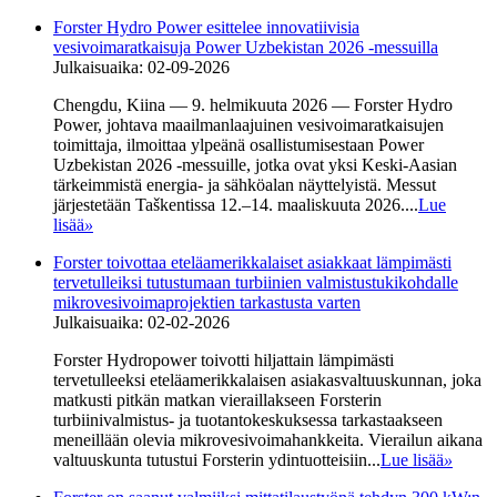
Forster Hydro Power esittelee innovatiivisia
vesivoimaratkaisuja Power Uzbekistan 2026 -messuilla
Julkaisuaika: 02-09-2026
Chengdu, Kiina — 9. helmikuuta 2026 — Forster Hydro
Power, johtava maailmanlaajuinen vesivoimaratkaisujen
toimittaja, ilmoittaa ylpeänä osallistumisestaan ​​Power
Uzbekistan 2026 -messuille, jotka ovat yksi Keski-Aasian
tärkeimmistä energia- ja sähköalan näyttelyistä. Messut
järjestetään Taškentissa 12.–14. maaliskuuta 2026....
Lue
lisää
»
Forster toivottaa eteläamerikkalaiset asiakkaat lämpimästi
tervetulleiksi tutustumaan turbiinien valmistustukikohdalle
mikrovesivoimaprojektien tarkastusta varten
Julkaisuaika: 02-02-2026
Forster Hydropower toivotti hiljattain lämpimästi
tervetulleeksi eteläamerikkalaisen asiakasvaltuuskunnan, joka
matkusti pitkän matkan vieraillakseen Forsterin
turbiinivalmistus- ja tuotantokeskuksessa tarkastaakseen
meneillään olevia mikrovesivoimahankkeita. Vierailun aikana
valtuuskunta tutustui Forsterin ydintuotteisiin...
Lue lisää
»