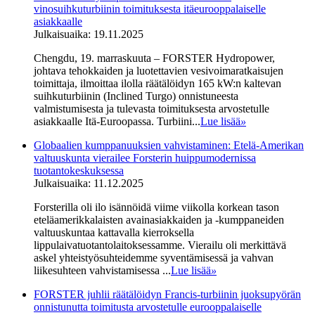
vinosuihkuturbiinin toimituksesta itäeurooppalaiselle
asiakkaalle
Julkaisuaika: 19.11.2025
Chengdu, 19. marraskuuta – FORSTER Hydropower,
johtava tehokkaiden ja luotettavien vesivoimaratkaisujen
toimittaja, ilmoittaa ilolla räätälöidyn 165 kW:n kaltevan
suihkuturbiinin (Inclined Turgo) onnistuneesta
valmistumisesta ja tulevasta toimituksesta arvostetulle
asiakkaalle Itä-Euroopassa. Turbiini...
Lue lisää
»
Globaalien kumppanuuksien vahvistaminen: Etelä-Amerikan
valtuuskunta vierailee Forsterin huippumodernissa
tuotantokeskuksessa
Julkaisuaika: 11.12.2025
Forsterilla oli ilo isännöidä viime viikolla korkean tason
eteläamerikkalaisten avainasiakkaiden ja -kumppaneiden
valtuuskuntaa kattavalla kierroksella
lippulaivatuotantolaitoksessamme. Vierailu oli merkittävä
askel yhteistyösuhteidemme syventämisessä ja vahvan
liikesuhteen vahvistamisessa ...
Lue lisää
»
FORSTER juhlii räätälöidyn Francis-turbiinin juoksupyörän
onnistunutta toimitusta arvostetulle eurooppalaiselle