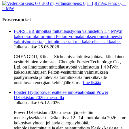
Forster-uutiset
FORSTER ilmoittaa mittatilaustyönä valmistetun 1,4 MW:n
kaksoissuihkuturbiinin Pelton-voimalaitoksen onnistuneesta
valmistumisesta ja toimituksesta kreikkalaiselle asiakkaalle.
Julkaisuaika: 25.06.2026
CHENGDU, Kiina – Sichuanissa toimiva johtava kiinalainen
vesiturbiinien valmistaja Chengdu Forster Technology Co.,
Ltd. on ilmoittanut mittatilaustyönä valmistetun 1,4 MW:n
kaksoissuihkuisen Pelton-vesiturbiinin valmistuksen
päättymisestä ja tulevista toimituksista merkittävälle
uusiutuvan energian kehittäjälle Gre...
Lue lisää
»
Forster Hydropower esittelee innovaatioitaan Power
Uzbekistan 2026 -messuilla
Julkaisuaika: 05-12-2026
Power Uzbekistan 2026 -messut järjestettiin
menestyksekkäästi Taškentissa 12.–14. toukokuuta 2026 ja ne
kokosivat yhteen johtavia energiayhtiöitä,
teknologiatoimittajia ja alan asiantuntijoita Keski-Aasiasta ja