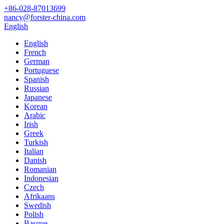
+86-028-87013699
nancy@forster-china.com
English
English
French
German
Portuguese
Spanish
Russian
Japanese
Korean
Arabic
Irish
Greek
Turkish
Italian
Danish
Romanian
Indonesian
Czech
Afrikaans
Swedish
Polish
Basque