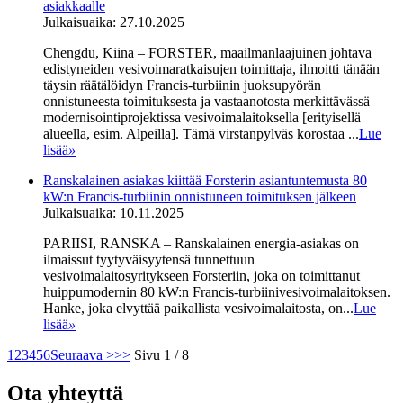
asiakkaalle
Julkaisuaika: 27.10.2025
Chengdu, Kiina – FORSTER, maailmanlaajuinen johtava
edistyneiden vesivoimaratkaisujen toimittaja, ilmoitti tänään
täysin räätälöidyn Francis-turbiinin juoksupyörän
onnistuneesta toimituksesta ja vastaanotosta merkittävässä
modernisointiprojektissa vesivoimalaitoksella [erityisellä
alueella, esim. Alpeilla]. Tämä virstanpylväs korostaa ...
Lue
lisää
»
Ranskalainen asiakas kiittää Forsterin asiantuntemusta 80
kW:n Francis-turbiinin onnistuneen toimituksen jälkeen
Julkaisuaika: 10.11.2025
PARIISI, RANSKA – Ranskalainen energia-asiakas on
ilmaissut tyytyväisyytensä tunnettuun
vesivoimalaitosyritykseen Forsteriin, joka on toimittanut
huippumodernin 80 kW:n Francis-turbiinivesivoimalaitoksen.
Hanke, joka elvyttää paikallista vesivoimalaitosta, on...
Lue
lisää
»
1
2
3
4
5
6
Seuraava >
>>
Sivu 1 / 8
Ota yhteyttä