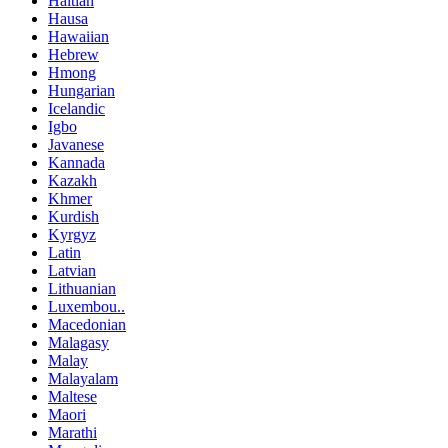
Haitian
Hausa
Hawaiian
Hebrew
Hmong
Hungarian
Icelandic
Igbo
Javanese
Kannada
Kazakh
Khmer
Kurdish
Kyrgyz
Latin
Latvian
Lithuanian
Luxembou..
Macedonian
Malagasy
Malay
Malayalam
Maltese
Maori
Marathi