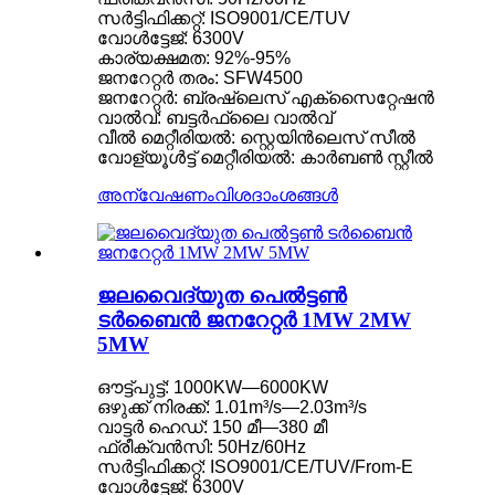
സർട്ടിഫിക്കറ്റ്: ISO9001/CE/TUV
വോൾട്ടേജ്: 6300V
കാര്യക്ഷമത: 92%-95%
ജനറേറ്റർ തരം: SFW4500
ജനറേറ്റർ: ബ്രഷ്‌ലെസ് എക്‌സൈറ്റേഷൻ
വാൽവ്: ബട്ടർഫ്ലൈ വാൽവ്
വീൽ മെറ്റീരിയൽ: സ്റ്റെയിൻലെസ് സീൽ
വോള്യൂൾട്ട് മെറ്റീരിയൽ: കാർബൺ സ്റ്റീൽ
അന്വേഷണം
വിശദാംശങ്ങൾ
ജലവൈദ്യുത പെൽട്ടൺ
ടർബൈൻ ജനറേറ്റർ 1MW 2MW
5MW
ഔട്ട്പുട്ട്: 1000KW—6000KW
ഒഴുക്ക് നിരക്ക്: 1.01m³/s—2.03m³/s
വാട്ടർ ഹെഡ്: 150 മീ—380 മീ
ഫ്രീക്വൻസി: 50Hz/60Hz
സർട്ടിഫിക്കറ്റ്: ISO9001/CE/TUV/From-E
വോൾട്ടേജ്: 6300V