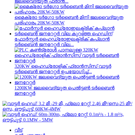
ജലവൈദ്യുത ഫ്രാൻ...
മൈക്രോ ടർഗോ ടർബൈൻ മിനി ജലവൈദ്യുത
പരിഹാരം 20KW-50KW
ഫോർസ്റ്റർ ഹൈഡ്രോഇലക്ട്രിക് കപ്ലാൻ
ടർബൈൻ ജനറേറ്റർ വില...
320KW ഹൈഡ്രോളിക് ഫ്രാൻസിസ് വാട്ടർ
ടർബൈൻ ജനറേറ്റർ ഉപയോഗിച്ച്...
1200KW ജലവൈദ്യുത പെൽട്ടൺ ടർബൈൻ
ജനറേറ്റർ
വീട്