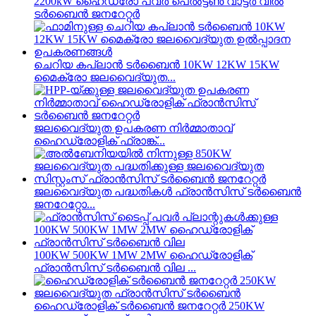
2200kW ഹൈഡ്രോ പവർ പെൽട്ടൺ വാട്ടർ വീൽ
ടർബൈൻ ജനറേറ്റർ
ചെറിയ കപ്ലാൻ ടർബൈൻ 10KW 12KW 15KW
മൈക്രോ ജലവൈദ്യുത...
ജലവൈദ്യുത ഉപകരണ നിർമ്മാതാവ്
ഹൈഡ്രോളിക് ഫ്രാങ്ക്...
ജലവൈദ്യുത പദ്ധതികൾ ഫ്രാൻസിസ് ടർബൈൻ
ജനറേറ്റോ...
100KW 500KW 1MW 2MW ഹൈഡ്രോളിക്
ഫ്രാൻസിസ് ടർബൈൻ വില ...
ഹൈഡ്രോളിക് ടർബൈൻ ജനറേറ്റർ 250KW