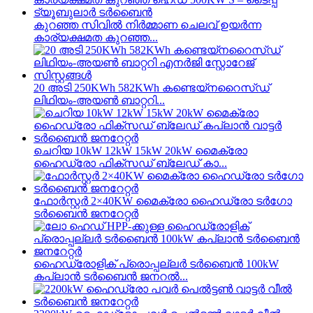
കുറഞ്ഞ സിവിൽ നിർമ്മാണ ചെലവ് ഉയർന്ന
കാര്യക്ഷമത കുറഞ്ഞ...
20 അടി 250KWh 582KWh കണ്ടെയ്നറൈസ്ഡ്
ലിഥിയം-അയൺ ബാറ്ററി...
ചെറിയ 10kW 12kW 15kW 20kW മൈക്രോ
ഹൈഡ്രോ ഫിക്സഡ് ബ്ലേഡ് കാ...
ഫോർസ്റ്റർ 2×40KW മൈക്രോ ഹൈഡ്രോ ടർഗോ
ടർബൈൻ ജനറേറ്റർ
ഹൈഡ്രോളിക് പ്രൊപ്പല്ലർ ടർബൈൻ 100kW
കപ്ലാൻ ടർബൈൻ ജനറൽ...