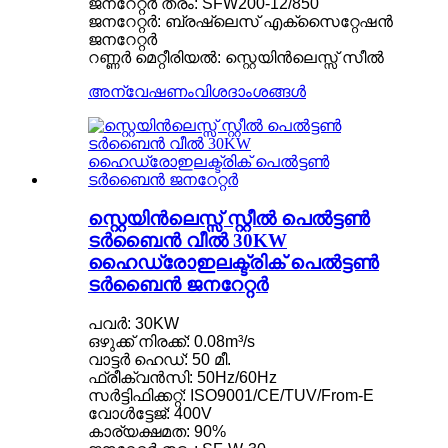
ജനറേറ്റർ തരം: SFW200-12/850
ജനറേറ്റർ: ബ്രഷ്‌ലെസ് എക്‌സൈറ്റേഷൻ
ജനറേറ്റർ
റണ്ണർ മെറ്റീരിയൽ: സ്റ്റെയിൻലെസ്സ് സീൽ
അന്വേഷണം
വിശദാംശങ്ങൾ
സ്റ്റെയിൻലെസ്സ് സ്റ്റീൽ പെൽട്ടൺ
ടർബൈൻ വീൽ 30KW
ഹൈഡ്രോഇലക്ട്രിക് പെൽട്ടൺ
ടർബൈൻ ജനറേറ്റർ
പവർ: 30KW
ഒഴുക്ക് നിരക്ക്: 0.08m³/s
വാട്ടർ ഹെഡ്: 50 മീ.
ഫ്രീക്വൻസി: 50Hz/60Hz
സർട്ടിഫിക്കറ്റ്: ISO9001/CE/TUV/From-E
വോൾട്ടേജ്: 400V
കാര്യക്ഷമത: 90%