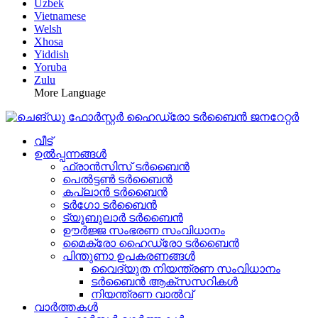
Uzbek
Vietnamese
Welsh
Xhosa
Yiddish
Yoruba
Zulu
More Language
വീട്
ഉൽപ്പന്നങ്ങൾ
ഫ്രാൻസിസ് ടർബൈൻ
പെൽട്ടൺ ടർബൈൻ
കപ്ലാൻ ടർബൈൻ
ടർഗോ ടർബൈൻ
ട്യൂബുലാർ ടർബൈൻ
ഊർജ്ജ സംഭരണ ​​സംവിധാനം
മൈക്രോ ഹൈഡ്രോ ടർബൈൻ
പിന്തുണാ ഉപകരണങ്ങൾ
വൈദ്യുത നിയന്ത്രണ സംവിധാനം
ടർബൈൻ ആക്‌സസറികൾ
നിയന്ത്രണ വാൽവ്
വാർത്തകൾ