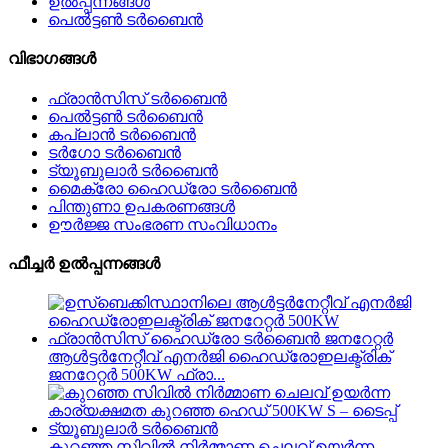
ഉൽപ്പന്നങ്ങൾ
പെൽട്ടൺ ടർബൈൻ
വിഭാഗങ്ങൾ
ഫ്രാൻസിസ് ടർബൈൻ
പെൽട്ടൺ ടർബൈൻ
കപ്ലാൻ ടർബൈൻ
ടർഗോ ടർബൈൻ
ട്യൂബുലാർ ടർബൈൻ
മൈക്രോ ഹൈഡ്രോ ടർബൈൻ
പിന്തുണാ ഉപകരണങ്ങൾ
ഊർജ്ജ സംഭരണ ​​സംവിധാനം
ഫീച്ചർ ഉൽപ്പന്നങ്ങൾ
ആൾട്ടർനേറ്റീവ് എനർജി ഹൈഡ്രോഇലക്ട്രിക്
ജനറേറ്റർ 500KW ഫ്രാ...
കുറഞ്ഞ സിവിൽ നിർമ്മാണ ചെലവ് ഉയർന്ന