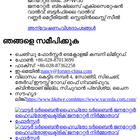
ജനറേറ്റർ തരം: SF-W-30
ജനറേറ്റർ: ബ്രഷ്‌ലെസ് എക്‌സൈറ്റേഷൻ
വാൽവ്: ബട്ടർഫ്ലൈ വാൽവ്
റണ്ണർ മെറ്റീരിയൽ: സ്റ്റെയിൻലെസ്സ് സീൽ
അന്വേഷണം
വിശദാംശങ്ങൾ
ഞങ്ങളെ സമീപിക്കുക
ചെങ്ഡു ഫോർസ്റ്റർ ടെക്നോളജി കമ്പനി ലിമിറ്റഡ്.
ഫോൺ: +86-028-87013699
ഫാക്സ്: +86-028-87362258
ഇ-മെയിൽ:
nancy@forster-china.com
വിലാസം: കെട്ടിട നമ്പർ 4, സോങ്‌ടി, സിചെങ്,
തേർഡ് ഈസ്റ്റ് റോഡ് ഓഫ് ഗ്വാങ്‌ഹുവ,
ക്വിൻ‌യാങ് ജില്ല, സിചുവാൻ പ്രവിശ്യ, ചൈന
സൗഹൃദ
ലിങ്ക്:
https://www.hkdwe.com
https://www.vacorda.com.com/