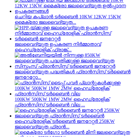
ചെറിയ കപ്ലാൻ ടർബൈൻ 10KW 12KW 15KW
മൈക്രോ ജലവൈദ്യുത...
ജലവൈദ്യുത ഉപകരണ നിർമ്മാതാവ്
ഹൈഡ്രോളിക് ഫ്രാങ്ക്...
ജലവൈദ്യുത പദ്ധതികൾ ഫ്രാൻസിസ് ടർബൈൻ
ജനറേറ്റോ...
100KW 500KW 1MW 2MW ഹൈഡ്രോളിക്
ഫ്രാൻസിസ് ടർബൈൻ വില ...
ഹൈഡ്രോളിക് ടർബൈൻ ജനറേറ്റർ 250KW
ജലവൈദ്യുത ഫ്രാൻ...