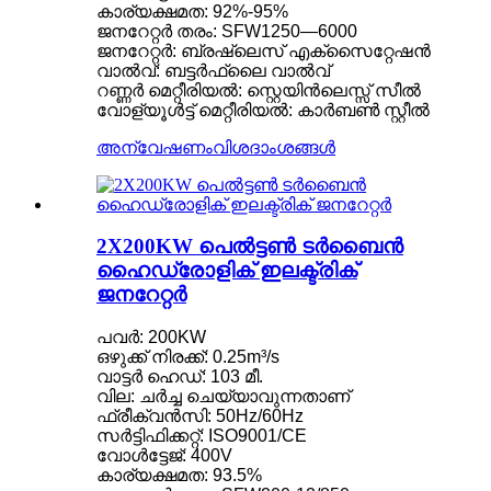
കാര്യക്ഷമത: 92%-95%
ജനറേറ്റർ തരം: SFW1250—6000
ജനറേറ്റർ: ബ്രഷ്‌ലെസ് എക്‌സൈറ്റേഷൻ
വാൽവ്: ബട്ടർഫ്ലൈ വാൽവ്
റണ്ണർ മെറ്റീരിയൽ: സ്റ്റെയിൻലെസ്സ് സീൽ
വോള്യൂൾട്ട് മെറ്റീരിയൽ: കാർബൺ സ്റ്റീൽ
അന്വേഷണം
വിശദാംശങ്ങൾ
2X200KW പെൽട്ടൺ ടർബൈൻ
ഹൈഡ്രോളിക് ഇലക്ട്രിക്
ജനറേറ്റർ
പവർ: 200KW
ഒഴുക്ക് നിരക്ക്: 0.25m³/s
വാട്ടർ ഹെഡ്: 103 മീ.
വില: ചർച്ച ചെയ്യാവുന്നതാണ്
ഫ്രീക്വൻസി: 50Hz/60Hz
സർട്ടിഫിക്കറ്റ്: ISO9001/CE
വോൾട്ടേജ്: 400V
കാര്യക്ഷമത: 93.5%