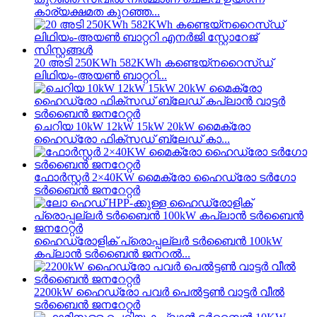
കാര്യക്ഷമത കുറഞ്ഞ...
20 അടി 250KWh 582KWh കണ്ടെയ്നറൈസ്ഡ്
ലിഥിയം-അയൺ ബാറ്ററി...
ചെറിയ 10kW 12kW 15kW 20kW മൈക്രോ
ഹൈഡ്രോ ഫിക്സഡ് ബ്ലേഡ് കാ...
ഫോർസ്റ്റർ 2×40KW മൈക്രോ ഹൈഡ്രോ ടർഗോ
ടർബൈൻ ജനറേറ്റർ
ഹൈഡ്രോളിക് പ്രൊപ്പല്ലർ ടർബൈൻ 100kW
കപ്ലാൻ ടർബൈൻ ജനറൽ...
2200kW ഹൈഡ്രോ പവർ പെൽട്ടൺ വാട്ടർ വീൽ
ടർബൈൻ ജനറേറ്റർ