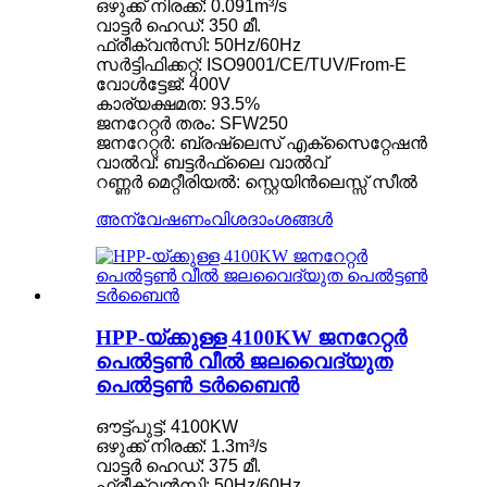
ഒഴുക്ക് നിരക്ക്: 0.091m³/s
വാട്ടർ ഹെഡ്: 350 മീ.
ഫ്രീക്വൻസി: 50Hz/60Hz
സർട്ടിഫിക്കറ്റ്: ISO9001/CE/TUV/From-E
വോൾട്ടേജ്: 400V
കാര്യക്ഷമത: 93.5%
ജനറേറ്റർ തരം: SFW250
ജനറേറ്റർ: ബ്രഷ്‌ലെസ് എക്‌സൈറ്റേഷൻ
വാൽവ്: ബട്ടർഫ്ലൈ വാൽവ്
റണ്ണർ മെറ്റീരിയൽ: സ്റ്റെയിൻലെസ്സ് സീൽ
അന്വേഷണം
വിശദാംശങ്ങൾ
HPP-യ്‌ക്കുള്ള 4100KW ജനറേറ്റർ
പെൽട്ടൺ വീൽ ജലവൈദ്യുത
പെൽട്ടൺ ടർബൈൻ
ഔട്ട്പുട്ട്: 4100KW
ഒഴുക്ക് നിരക്ക്: 1.3m³/s
വാട്ടർ ഹെഡ്: 375 മീ.
ഫ്രീക്വൻസി: 50Hz/60Hz