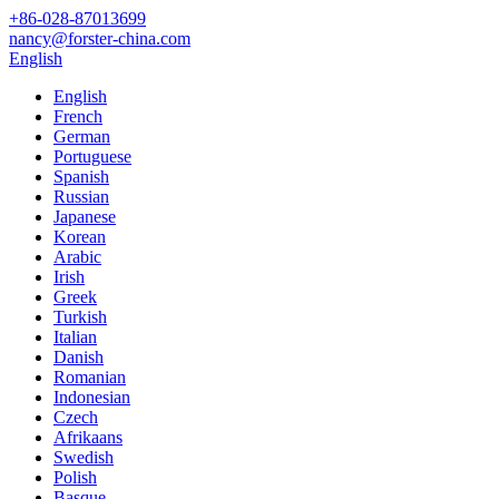
+86-028-87013699
nancy@forster-china.com
English
English
French
German
Portuguese
Spanish
Russian
Japanese
Korean
Arabic
Irish
Greek
Turkish
Italian
Danish
Romanian
Indonesian
Czech
Afrikaans
Swedish
Polish
Basque