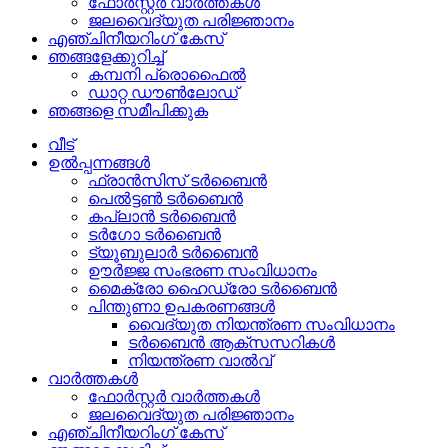
ഫോർസ്റ്റർ വാർത്തകൾ
ജലവൈദ്യുത പരിജ്ഞാനം
എഞ്ചിനീയറിംഗ് കേസ്
ഞങ്ങളേക്കുറിച്ച്
കമ്പനി പ്രൊഫൈൽ
ഡാറ്റ ഡൗൺലോഡ്
ഞങ്ങളെ സമീപിക്കുക
വീട്
ഉൽപ്പന്നങ്ങൾ
ഫ്രാൻസിസ് ടർബൈൻ
പെൽട്ടൺ ടർബൈൻ
കപ്ലാൻ ടർബൈൻ
ടർഗോ ടർബൈൻ
ട്യൂബുലാർ ടർബൈൻ
ഊർജ്ജ സംഭരണ ​​സംവിധാനം
മൈക്രോ ഹൈഡ്രോ ടർബൈൻ
പിന്തുണാ ഉപകരണങ്ങൾ
വൈദ്യുത നിയന്ത്രണ സംവിധാനം
ടർബൈൻ ആക്‌സസറികൾ
നിയന്ത്രണ വാൽവ്
വാർത്തകൾ
ഫോർസ്റ്റർ വാർത്തകൾ
ജലവൈദ്യുത പരിജ്ഞാനം
എഞ്ചിനീയറിംഗ് കേസ്