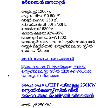
ടർബൈൻ ജനറേറ്റർ
ഔട്ട്പുട്ട്: 1200kw
ഒഴുക്ക് നിരക്ക്: 0.60m³/s
വാട്ടർ ഹെഡ്: 260 മീ.
ഫ്രീക്വൻസി: 50Hz/60Hz
വോൾട്ടേജ്: 6300V
കാര്യക്ഷമത: 92%-95%
ജനറേറ്റർ തരം: SFW1200
ജനറേറ്റർ: ബ്രഷ്‌ലെസ് എക്‌സൈറ്റേഷൻ
റണ്ണർ മെറ്റീരിയൽ: സ്റ്റെയിൻലെസ് സ്റ്റീൽ
വേഗത: 750rpm
അന്വേഷണം
വിശദാംശങ്ങൾ
ഹൈ ഹെഡ് HPP-യ്‌ക്കുള്ള 250KW
സ്റ്റെയിൻലെസ്സ് സീൽ വീൽ
ഹൈഡ്രോ പെൽട്ടൺ ടർബൈൻ
ഔട്ട്പുട്ട്: 250KW