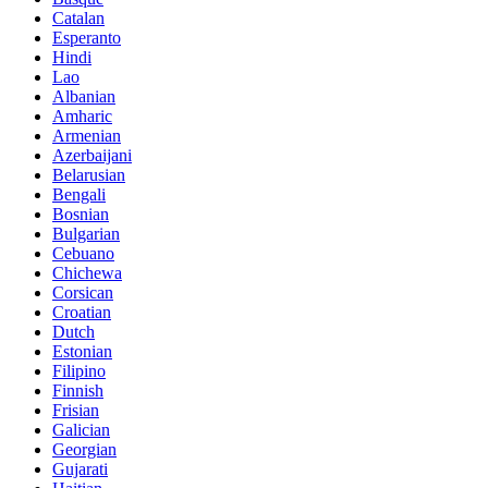
Catalan
Esperanto
Hindi
Lao
Albanian
Amharic
Armenian
Azerbaijani
Belarusian
Bengali
Bosnian
Bulgarian
Cebuano
Chichewa
Corsican
Croatian
Dutch
Estonian
Filipino
Finnish
Frisian
Galician
Georgian
Gujarati