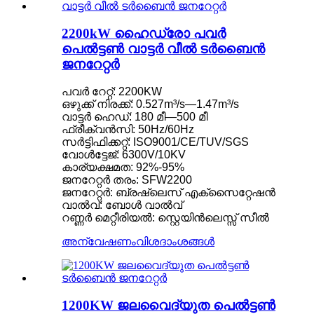
2200kW ഹൈഡ്രോ പവർ
പെൽട്ടൺ വാട്ടർ വീൽ ടർബൈൻ
ജനറേറ്റർ
പവർ റേറ്റ്: 2200KW
ഒഴുക്ക് നിരക്ക്: 0.527m³/s—1.47m³/s
വാട്ടർ ഹെഡ്: 180 മീ—500 മീ
ഫ്രീക്വൻസി: 50Hz/60Hz
സർട്ടിഫിക്കറ്റ്: ISO9001/CE/TUV/SGS
വോൾട്ടേജ്: 6300V/10KV
കാര്യക്ഷമത: 92%-95%
ജനറേറ്റർ തരം: SFW2200
ജനറേറ്റർ: ബ്രഷ്‌ലെസ് എക്‌സൈറ്റേഷൻ
വാൽവ്: ബോൾ വാൽവ്
റണ്ണർ മെറ്റീരിയൽ: സ്റ്റെയിൻലെസ്സ് സീൽ
അന്വേഷണം
വിശദാംശങ്ങൾ
1200KW ജലവൈദ്യുത പെൽട്ടൺ