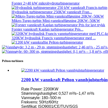
Forster 2×40 kW mikrohydroturbingenerator
Hydraulisk turbingenerator 250KW vannkraft Fran...
Mikro-Turgo-turbin Mini-vannkraftløsning 20KW–50KW
Forster vannkraft Kaplan turbingenerator Pris...
320KW hydraulisk Francis vannturbingenerator med ...
1200 kW vannkraftig Pelton-turbingenerator
Alternativ energi vannkraftgenerator 500KW Fra ...
Pelton-turbinen
Lave sivile byggekostnader Høy effektivitet Lav varme ...
20 fot 250 kWh 582 kWh litiumionbatteri i container...
2200 kW vannkraft Pelton vannhjulsturbin
Liten 10 kW 12 kW 15 kW 20 kW mikrohydrokylmotor med fast
Rate Power: 2200KW
Forster 2×40 kW mikrohydroturbingenerator
Strømningshastighet: 0,527 m³/s–1,47 m³/s
Vannsøyle: 180–500 m
Hydraulisk propellturbin 100 kW Kaplan-turbingener...
Frekvens: 50Hz/60Hz
Sertifikat: ISO9001/CE/TUV/SGS
2200 kW vannkraft Pelton vannhjulsturbingenerator