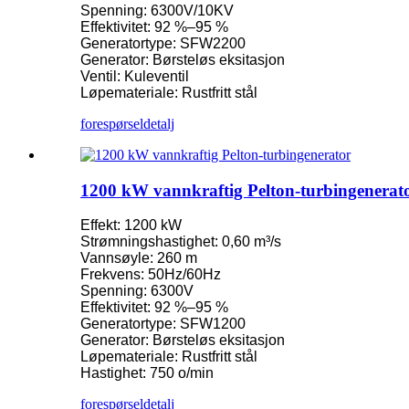
Spenning: 6300V/10KV
Effektivitet: 92 %–95 %
Liten Kaplan-turbin 10 kW 12 kW 15 kW mikrovannkraft...
Generatortype: SFW2200
Generator: Børsteløs eksitasjon
Produsent av vannkraftutstyr Hydraulisk frankering ...
Ventil: Kuleventil
Løpemateriale: Rustfritt stål
Vannkraftsystemer Francis turbingenerator...
forespørsel
detalj
100KW 500KW 1MW 2MW hydraulisk Francis-turbinpris ...
Hydraulisk turbingenerator 250KW vannkraft Fran...
1200 kW vannkraftig Pelton-turbingenerat
Mikro-Turgo-turbin Mini-vannkraftløsning 20KW–50KW
Effekt: 1200 kW
Forster vannkraft Kaplan turbingenerator Pris...
Strømningshastighet: 0,60 m³/s
Vannsøyle: 260 m
320KW hydraulisk Francis vannturbingenerator med ...
Frekvens: 50Hz/60Hz
Spenning: 6300V
1200 kW vannkraftig Pelton-turbingenerator
Effektivitet: 92 %–95 %
Generatortype: SFW1200
Alternativ energi vannkraftgenerator 500KW Fra ...
Generator: Børsteløs eksitasjon
Løpemateriale: Rustfritt stål
Lave sivile byggekostnader Høy effektivitet Lav varme ...
Hastighet: 750 o/min
20 fot 250 kWh 582 kWh litiumionbatteri i container...
forespørsel
detalj