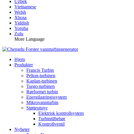
Uzbek
Vietnamese
Welsh
Xhosa
Yiddish
Yoruba
Zulu
More Language
Hjem
Produkter
Francis Turbin
Pelton-turbinen
Kaplan-turbinen
Turgo-turbinen
Rørformet turbin
Energilagringssystem
Mikrovannturbin
Støtteutstyr
Elektrisk kontrollsystem
Turbintilbehør
Kontrollventil
Nyheter