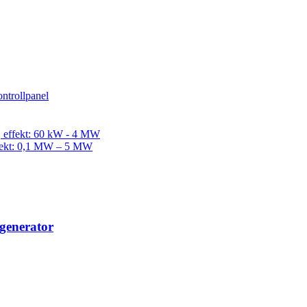
generator
 blad...