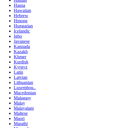
Haitian
Hausa
Hawaiian
Hebrew
Hmong
Hungarian
Icelandic
Igbo
Javanese
Kannada
Kazakh
Khmer
Kurdish
Kyrgyz
Latin
Latvian
Lithuanian
Luxembou..
Macedonian
Malagasy
Malay
Malayalam
Maltese
Maori
Marathi