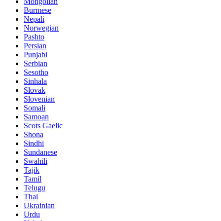
Mongolian
Burmese
Nepali
Norwegian
Pashto
Persian
Punjabi
Serbian
Sesotho
Sinhala
Slovak
Slovenian
Somali
Samoan
Scots Gaelic
Shona
Sindhi
Sundanese
Swahili
Tajik
Tamil
Telugu
Thai
Ukrainian
Urdu