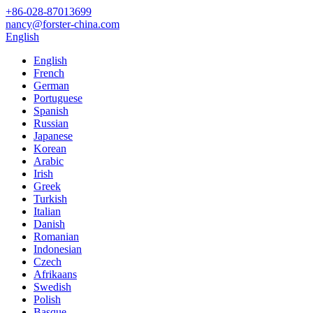
+86-028-87013699
nancy@forster-china.com
English
English
French
German
Portuguese
Spanish
Russian
Japanese
Korean
Arabic
Irish
Greek
Turkish
Italian
Danish
Romanian
Indonesian
Czech
Afrikaans
Swedish
Polish
Basque