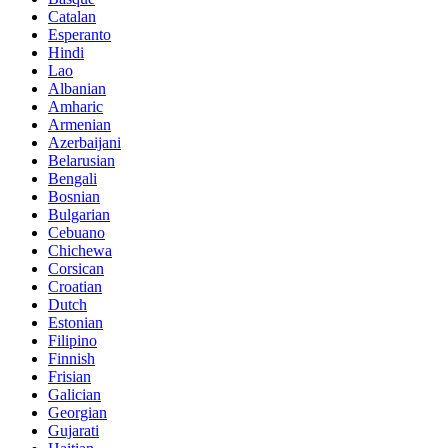
Catalan
Esperanto
Hindi
Lao
Albanian
Amharic
Armenian
Azerbaijani
Belarusian
Bengali
Bosnian
Bulgarian
Cebuano
Chichewa
Corsican
Croatian
Dutch
Estonian
Filipino
Finnish
Frisian
Galician
Georgian
Gujarati