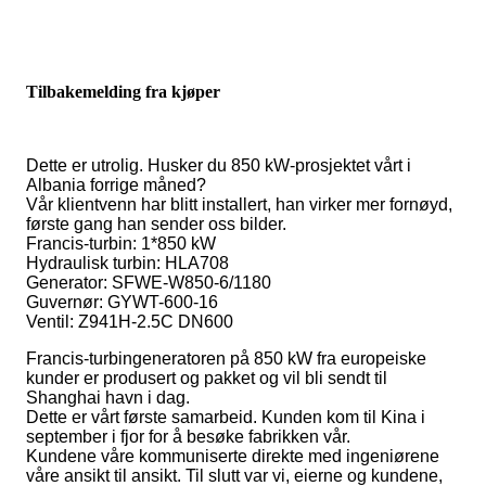
Tilbakemelding fra kjøper
Dette er utrolig. Husker du 850 kW-prosjektet vårt i
Albania forrige måned?
Vår klientvenn har blitt installert, han virker mer fornøyd,
første gang han sender oss bilder.
Francis-turbin: 1*850 kW
Hydraulisk turbin: HLA708
Generator: SFWE-W850-6/1180
Guvernør: GYWT-600-16
Ventil: Z941H-2.5C DN600
Francis-turbingeneratoren på 850 kW fra europeiske
kunder er produsert og pakket og vil bli sendt til
Shanghai havn i dag.
Dette er vårt første samarbeid. Kunden kom til Kina i
september i fjor for å besøke fabrikken vår.
Kundene våre kommuniserte direkte med ingeniørene
våre ansikt til ansikt. Til slutt var vi, eierne og kundene,