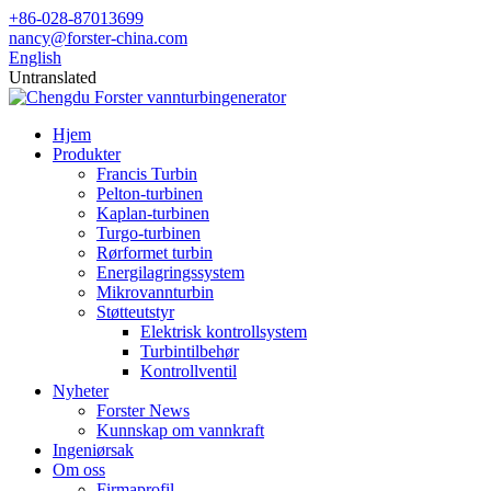
+86-028-87013699
nancy@forster-china.com
English
Untranslated
Hjem
Produkter
Francis Turbin
Pelton-turbinen
Kaplan-turbinen
Turgo-turbinen
Rørformet turbin
Energilagringssystem
Mikrovannturbin
Støtteutstyr
Elektrisk kontrollsystem
Turbintilbehør
Kontrollventil
Nyheter
Forster News
Kunnskap om vannkraft
Ingeniørsak
Om oss
Firmaprofil