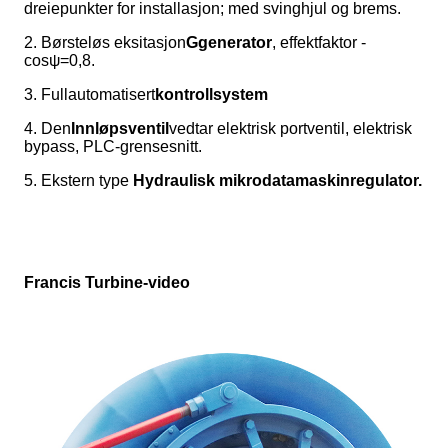
dreiepunkter for installasjon; med svinghjul og brems.
2. Børsteløs eksitasjon
G
generator
, effektfaktor -
cosψ=0,8.
3. Fullautomatisert
kontrollsystem
4. Den
Innløpsventil
vedtar elektrisk portventil, elektrisk
bypass, PLC-grensesnitt.
5. Ekstern type
Hydraulisk mikrodatamaskinregulator
.
Francis Turbine-video