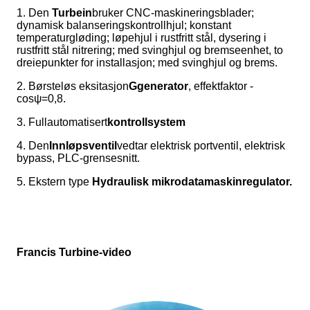
1. Den
T
urbein
bruker CNC-maskineringsblader;
dynamisk balanseringskontrollhjul; konstant
temperaturgløding; løpehjul i rustfritt stål, dysering i
rustfritt stål nitrering; med svinghjul og bremseenhet, to
dreiepunkter for installasjon; med svinghjul og brems.
2. Børsteløs eksitasjon
G
generator
, effektfaktor -
cosψ=0,8.
3. Fullautomatisert
kontrollsystem
4. Den
Innløpsventil
vedtar elektrisk portventil, elektrisk
bypass, PLC-grensesnitt.
5. Ekstern type
Hydraulisk mikrodatamaskinregulator
.
Francis Turbine-video