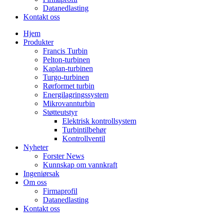
Datanedlasting
Kontakt oss
Hjem
Produkter
Francis Turbin
Pelton-turbinen
Kaplan-turbinen
Turgo-turbinen
Rørformet turbin
Energilagringssystem
Mikrovannturbin
Støtteutstyr
Elektrisk kontrollsystem
Turbintilbehør
Kontrollventil
Nyheter
Forster News
Kunnskap om vannkraft
Ingeniørsak
Om oss
Firmaprofil
Datanedlasting
Kontakt oss