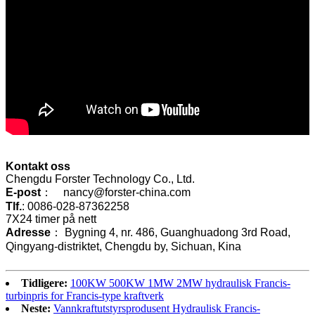
Kontakt oss
Chengdu Forster Technology Co., Ltd.
E-post
： nancy@forster-china.com
Tlf.
: 0086-028-87362258
7X24 timer på nett
Adresse
： Bygning 4, nr. 486, Guanghuadong 3rd Road,
Qingyang-distriktet, Chengdu by, Sichuan, Kina
Tidligere:
100KW 500KW 1MW 2MW hydraulisk Francis-
turbinpris for Francis-type kraftverk
Neste:
Vannkraftutstyrsprodusent Hydraulisk Francis-