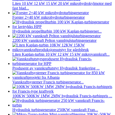
Liten 10 kW 12 kW 15 kW 20 kW mikrohydrokylmotor med
fast blad...
Forster 2×40 kW mikrohydroturbingenerator
Hydraulisk propellturbin 100 kW Kaplan-turbingener...
2200 kW vannkraft Pelton vannhjulsturbingenerator
Liten Kaplan-turbin 10 kW 12 kW 15 kW mikrovannkraft...
Produsent av vannkraftutstyr Hydraulisk frankering ...
Vannkraftsystemer Francis turbingenerator...
100KW 500KW 1MW 2MW hydraulisk Francis-turbinpris ...
Hydraulisk turbingenerator 250KW vannkraft Fran...