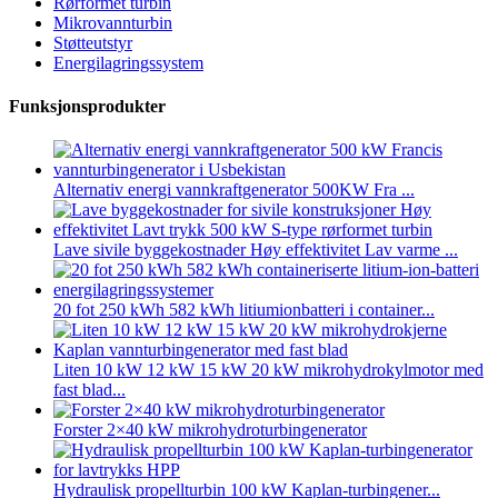
Rørformet turbin
Mikrovannturbin
Støtteutstyr
Energilagringssystem
Funksjonsprodukter
Alternativ energi vannkraftgenerator 500KW Fra ...
Lave sivile byggekostnader Høy effektivitet Lav varme ...
20 fot 250 kWh 582 kWh litiumionbatteri i container...
Liten 10 kW 12 kW 15 kW 20 kW mikrohydrokylmotor med
fast blad...
Forster 2×40 kW mikrohydroturbingenerator
Hydraulisk propellturbin 100 kW Kaplan-turbingener...