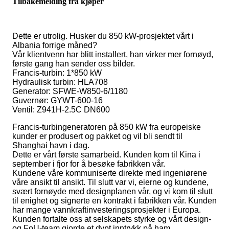
Tilbakemelding fra kjøper
Dette er utrolig. Husker du 850 kW-prosjektet vårt i
Albania forrige måned?
Vår klientvenn har blitt installert, han virker mer fornøyd,
første gang han sender oss bilder.
Francis-turbin: 1*850 kW
Hydraulisk turbin: HLA708
Generator: SFWE-W850-6/1180
Guvernør: GYWT-600-16
Ventil: Z941H-2.5C DN600
Francis-turbingeneratoren på 850 kW fra europeiske
kunder er produsert og pakket og vil bli sendt til
Shanghai havn i dag.
Dette er vårt første samarbeid. Kunden kom til Kina i
september i fjor for å besøke fabrikken vår.
Kundene våre kommuniserte direkte med ingeniørene
våre ansikt til ansikt. Til slutt var vi, eierne og kundene,
svært fornøyde med designplanen vår, og vi kom til slutt
til enighet og signerte en kontrakt i fabrikken vår. Kunden
har mange vannkraftinvesteringsprosjekter i Europa.
Kunden fortalte oss at selskapets styrke og vårt design-
og FoU-team gjorde et dypt inntrykk på ham.