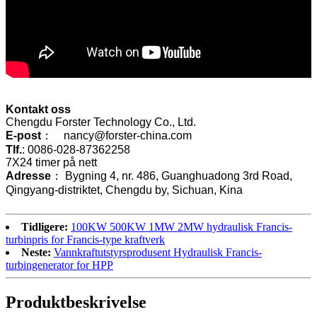
Kontakt oss
Chengdu Forster Technology Co., Ltd.
E-post
： nancy@forster-china.com
Tlf.
: 0086-028-87362258
7X24 timer på nett
Adresse
： Bygning 4, nr. 486, Guanghuadong 3rd Road,
Qingyang-distriktet, Chengdu by, Sichuan, Kina
Tidligere:
100KW 500KW 1MW 2MW hydraulisk Francis-
turbinpris for Francis-type kraftverk
Neste:
Vannkraftutstyrsprodusent Hydraulisk Francis-
turbingenerator for HPP
Produktbeskrivelse