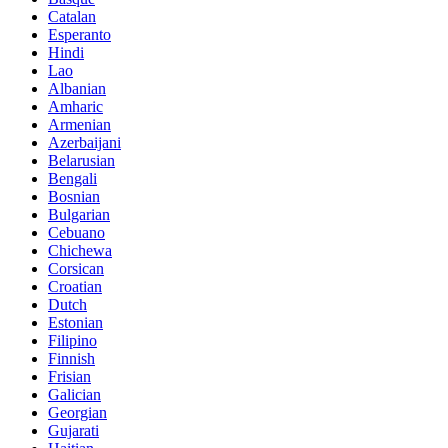
Catalan
Esperanto
Hindi
Lao
Albanian
Amharic
Armenian
Azerbaijani
Belarusian
Bengali
Bosnian
Bulgarian
Cebuano
Chichewa
Corsican
Croatian
Dutch
Estonian
Filipino
Finnish
Frisian
Galician
Georgian
Gujarati