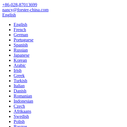
+86-028-87013699
nancy@forster-china.com
English
English
French
German
Portuguese
Spanish
Russian
Japanese
Korean
Arabic
Irish
Greek
Turkish
Italian
Danish
Romanian
Indonesian
Czech
Afrikaans
Swedish
Polish
Basque