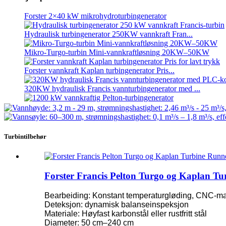
Forster 2×40 kW mikrohydroturbingenerator
Hydraulisk turbingenerator 250KW vannkraft Fran...
Mikro-Turgo-turbin Mini-vannkraftløsning 20KW–50KW
Forster vannkraft Kaplan turbingenerator Pris...
320KW hydraulisk Francis vannturbingenerator med ...
1200 kW vannkraftig Pelton-turbingenerator
Alternativ energi vannkraftgenerator 500KW Fra ...
Turbintilbehør
Lave sivile byggekostnader Høy effektivitet Lav varme ...
20 fot 250 kWh 582 kWh litiumionbatteri i container...
Forster Francis Pelton Turgo og Kaplan 
Liten 10 kW 12 kW 15 kW 20 kW mikrohydrokylmotor med fast
Bearbeiding: Konstant temperaturgløding, CNC-ma
Forster 2×40 kW mikrohydroturbingenerator
Deteksjon: dynamisk balanseinspeksjon
Materiale: Høyfast karbonstål eller rustfritt stål
Hydraulisk propellturbin 100 kW Kaplan-turbingener...
Diameter: 50 cm–240 cm