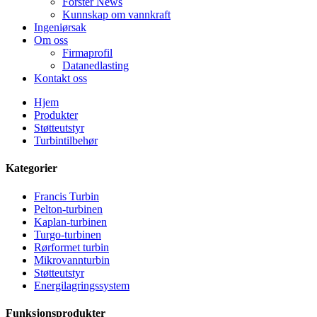
Forster News
Kunnskap om vannkraft
Ingeniørsak
Om oss
Firmaprofil
Datanedlasting
Kontakt oss
Hjem
Produkter
Støtteutstyr
Turbintilbehør
Kategorier
Francis Turbin
Pelton-turbinen
Kaplan-turbinen
Turgo-turbinen
Alternativ energi vannkraftgenerator 500KW Fra ...
Rørformet turbin
Mikrovannturbin
Lave sivile byggekostnader Høy effektivitet Lav varme ...
Støtteutstyr
Energilagringssystem
20 fot 250 kWh 582 kWh litiumionbatteri i container...
Funksjonsprodukter
Liten 10 kW 12 kW 15 kW 20 kW mikrohydrokylmotor med fast