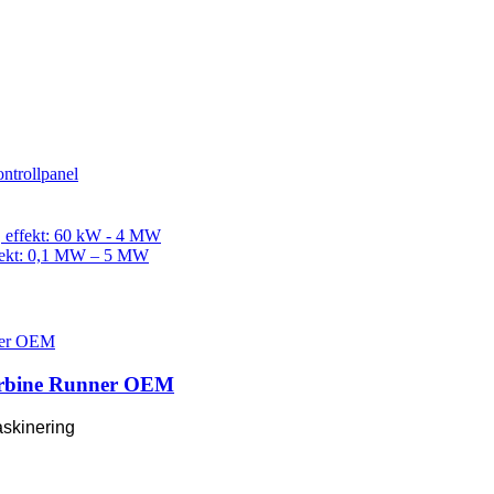
Turbine Runner OEM
 blad...
skinering