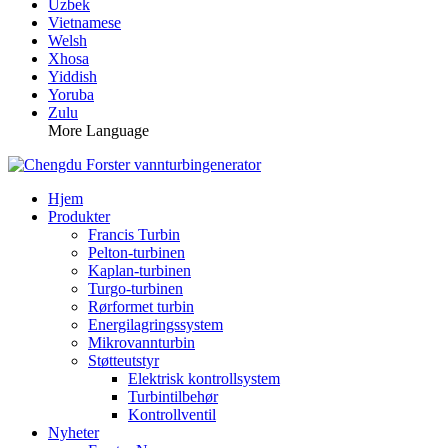
Uzbek
Vietnamese
Welsh
Xhosa
Yiddish
Yoruba
Zulu
More Language
Hjem
Produkter
Francis Turbin
Pelton-turbinen
Kaplan-turbinen
Turgo-turbinen
Rørformet turbin
Energilagringssystem
Mikrovannturbin
Støtteutstyr
Elektrisk kontrollsystem
Turbintilbehør
Kontrollventil
Nyheter