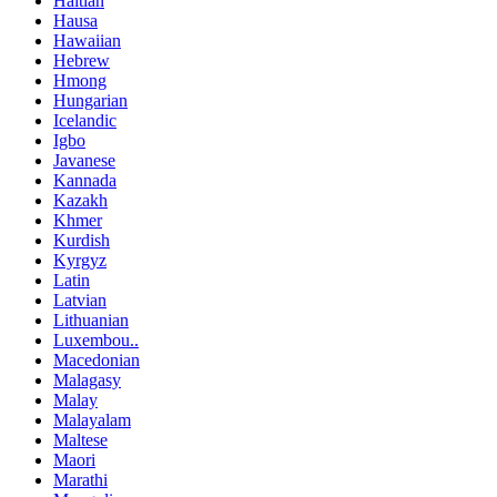
Haitian
Hausa
Hawaiian
Hebrew
Hmong
Hungarian
Icelandic
Igbo
Javanese
Kannada
Kazakh
Khmer
Kurdish
Kyrgyz
Latin
Latvian
Lithuanian
Luxembou..
Macedonian
Malagasy
Malay
Malayalam
Maltese
Maori
Marathi