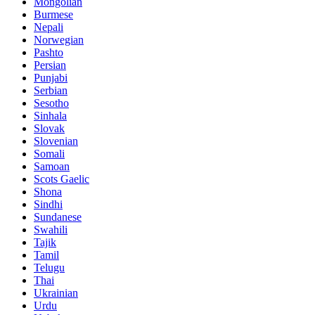
Mongolian
Burmese
Nepali
Norwegian
Pashto
Persian
Punjabi
Serbian
Sesotho
Sinhala
Slovak
Slovenian
Somali
Samoan
Scots Gaelic
Shona
Sindhi
Sundanese
Swahili
Tajik
Tamil
Telugu
Thai
Ukrainian
Urdu