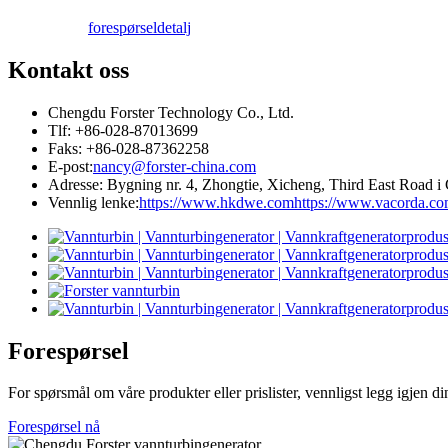
2200 kW vannkraft Pelton vannhjulsturbingenerator
forespørsel
detalj
Liten Kaplan-turbin 10 kW 12 kW 15 kW mikrovannkraft...
Kontakt oss
Produsent av vannkraftutstyr Hydraulisk frankering ...
Chengdu Forster Technology Co., Ltd.
Vannkraftsystemer Francis turbingenerator...
Tlf: +86-028-87013699
Faks: +86-028-87362258
100KW 500KW 1MW 2MW hydraulisk Francis-turbinpris ...
E-post:
nancy@forster-china.com
Adresse: Bygning nr. 4, Zhongtie, Xicheng, Third East Road i
Hydraulisk turbingenerator 250KW vannkraft Fran...
Vennlig lenke:
https://www.hkdwe.com
https://www.vacorda.c
Mikro-Turgo-turbin Mini-vannkraftløsning 20KW–50KW
Forster vannkraft Kaplan turbingenerator Pris...
320KW hydraulisk Francis vannturbingenerator med ...
1200 kW vannkraftig Pelton-turbingenerator
Forespørsel
Alternativ energi vannkraftgenerator 500KW Fra ...
For spørsmål om våre produkter eller prislister, vennligst legg igjen d
Lave sivile byggekostnader Høy effektivitet Lav varme ...
Forespørsel nå
20 fot 250 kWh 582 kWh litiumionbatteri i container...