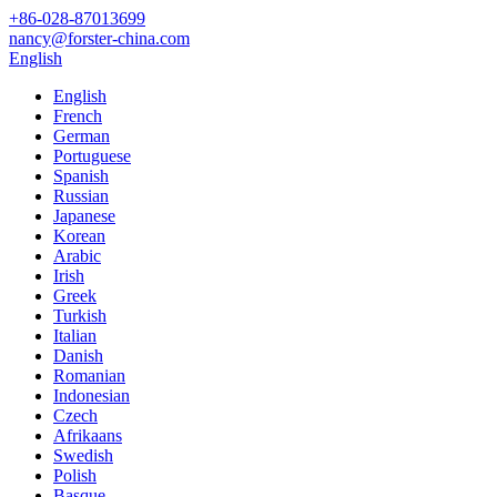
+86-028-87013699
nancy@forster-china.com
English
English
French
German
Portuguese
Spanish
Russian
Japanese
Korean
Arabic
Irish
Greek
Turkish
Italian
Danish
Romanian
Indonesian
Czech
Afrikaans
Swedish
Polish
Basque