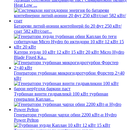
Heat Low ...
Батареяи литий-ионии контейнерӣ бо 20 фут 250 кВт/
соат 582 кВт/соат...
Катери хурди 10 кВт 12 кВт 15 кВт 20 кВт Micro Hydro
Blade Fixed Ka...
Генератори турбинаи микрогидротурбои Форстер 2×40
кВт
Турбинаи винти гидравликӣ 100 кВт турбинаи
генералии Каплан...
Генератори турбинаи чархи обии 2200 кВт-и Hydro
Power Pelton