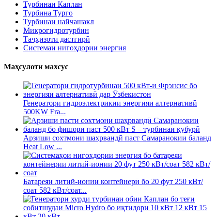
Турбинаи Каплан
Турбина Турго
Турбинаи найчашакл
Микрогидротурбин
Таҷҳизоти дастгирӣ
Системаи нигоҳдории энергия
Маҳсулоти махсус
Генератори гидроэлектрикии энергияи алтернативӣ
500KW Fra...
Арзиши сохтмони шаҳрвандӣ паст Самаранокии баланд
Heat Low ...
Батареяи литий-ионии контейнерӣ бо 20 фут 250 кВт/
соат 582 кВт/соат...