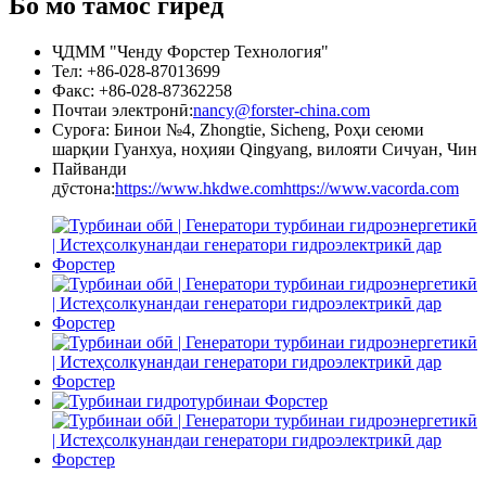
Бо мо тамос гиред
ҶДММ "Ченду Форстер Технология"
Тел: +86-028-87013699
Факс: +86-028-87362258
Почтаи электронӣ:
nancy@forster-china.com
Суроға: Бинои №4, Zhongtie, Sicheng, Роҳи сеюми
шарқии Гуанхуа, ноҳияи Qingyang, вилояти Сичуан, Чин
Пайванди
дӯстона:
https://www.hkdwe.com
https://www.vacorda.com