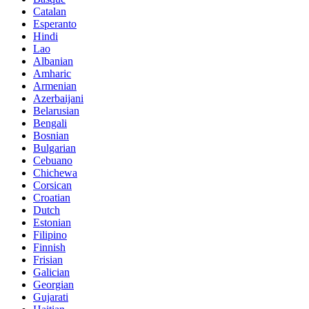
Catalan
Esperanto
Hindi
Lao
Albanian
Amharic
Armenian
Azerbaijani
Belarusian
Bengali
Bosnian
Bulgarian
Cebuano
Chichewa
Corsican
Croatian
Dutch
Estonian
Filipino
Finnish
Frisian
Galician
Georgian
Gujarati