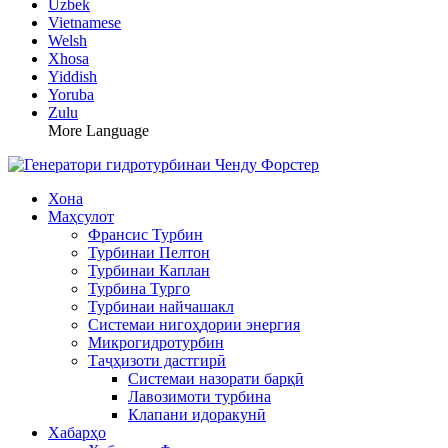
Uzbek
Vietnamese
Welsh
Xhosa
Yiddish
Yoruba
Zulu
More Language
Хона
Маҳсулот
Франсис Турбин
Турбинаи Пелтон
Турбинаи Каплан
Турбина Турго
Турбинаи найчашакл
Системаи нигоҳдории энергия
Микрогидротурбин
Таҷҳизоти дастгирӣ
Системаи назорати барқӣ
Лавозимоти турбина
Клапани идоракунӣ
Хабарҳо