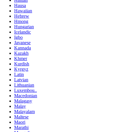
Haitian
Hausa
Hawaiian
Hebrew
Hmong
Hungarian
Icelandic
Igbo
Javanese
Kannada
Kazakh
Khmer
Kurdish
Kyrgyz
Latin
Latvian
Lithuanian
Luxembou..
Macedonian
Malagasy
Malay
Malayalam
Maltese
Maori
Marathi