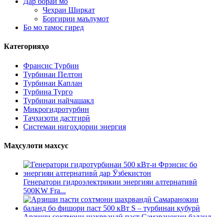
Дар бораи мо
Чеҳраи Ширкат
Боргирии маълумот
Бо мо тамос гиред
Категорияҳо
Франсис Турбин
Турбинаи Пелтон
Турбинаи Каплан
Турбина Турго
Турбинаи найчашакл
Микрогидротурбин
Таҷҳизоти дастгирӣ
Системаи нигоҳдории энергия
Маҳсулоти махсус
Генератори гидроэлектрикии энергияи алтернативӣ
500KW Fra...
Арзиши сохтмони шаҳрвандӣ паст Самаранокии баланд