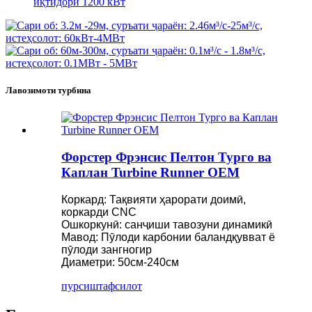
иқтидори 1200 кВт
Лавозимоти турбина
Форстер Фрэнсис Пелтон Турго ва
Каплан Turbine Runner OEM
Коркард: Тақвияти ҳарорати доимӣ,
коркарди CNC
Ошкоркунӣ: санҷиши тавозуни динамикӣ
Мавод: Пӯлоди карбонии баландқувват ё
пӯлоди зангногир
Диаметри: 50см-240см
пурсиш
тафсилот