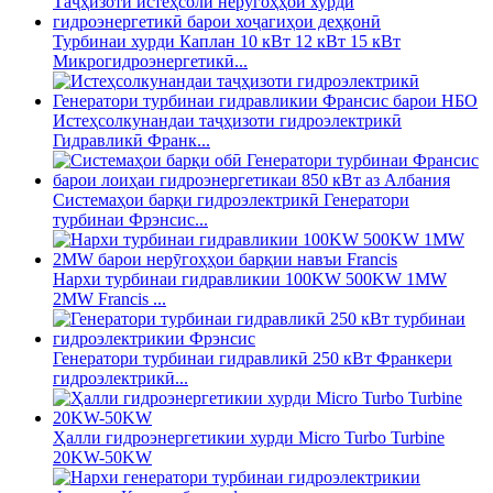
Турбинаи хурди Каплан 10 кВт 12 кВт 15 кВт
Микрогидроэнергетикӣ...
Истеҳсолкунандаи таҷҳизоти гидроэлектрикӣ
Гидравликӣ Франк...
Системаҳои барқи гидроэлектрикӣ Генератори
турбинаи Фрэнсис...
Нархи турбинаи гидравликии 100KW 500KW 1MW
2MW Francis ...
Генератори турбинаи гидравликӣ 250 кВт Франкери
гидроэлектрикӣ...
Ҳалли гидроэнергетикии хурди Micro Turbo Turbine
20KW-50KW