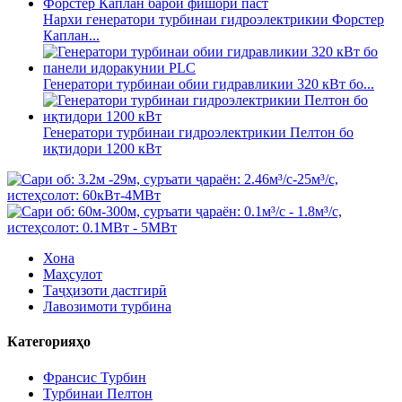
Нархи генератори турбинаи гидроэлектрикии Форстер
Каплан...
Генератори турбинаи обии гидравликии 320 кВт бо...
Генератори турбинаи гидроэлектрикии Пелтон бо
иқтидори 1200 кВт
Хона
Маҳсулот
Таҷҳизоти дастгирӣ
Лавозимоти турбина
Категорияҳо
Франсис Турбин
Турбинаи Пелтон