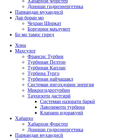
Хабарҳои Форстер
Дониши гидроэнергетика
Парвандаи муҳандисӣ
Дар бораи мо
Чеҳраи Ширкат
Боргирии маълумот
Бо мо тамос гиред
Хона
Маҳсулот
Франсис Турбин
Турбинаи Пелтон
Турбинаи Каплан
Турбина Турго
Турбинаи найчашакл
Системаи нигоҳдории энергия
Микрогидротурбин
Таҷҳизоти дастгирӣ
Системаи назорати барқӣ
Лавозимоти турбина
Клапани идоракунӣ
Хабарҳо
Хабарҳои Форстер
Дониши гидроэнергетика
Парвандаи муҳандисӣ