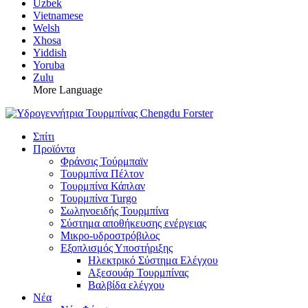
Uzbek
Vietnamese
Welsh
Xhosa
Yiddish
Yoruba
Zulu
More Language
Σπίτι
Προϊόντα
Φράνσις Τούρμπαϊν
Τουρμπίνα Πέλτον
Τουρμπίνα Κάπλαν
Τουρμπίνα Turgo
Σωληνοειδής Τουρμπίνα
Σύστημα αποθήκευσης ενέργειας
Μικρο-υδροστρόβιλος
Εξοπλισμός Υποστήριξης
Ηλεκτρικό Σύστημα Ελέγχου
Αξεσουάρ Τουρμπίνας
Βαλβίδα ελέγχου
Νέα