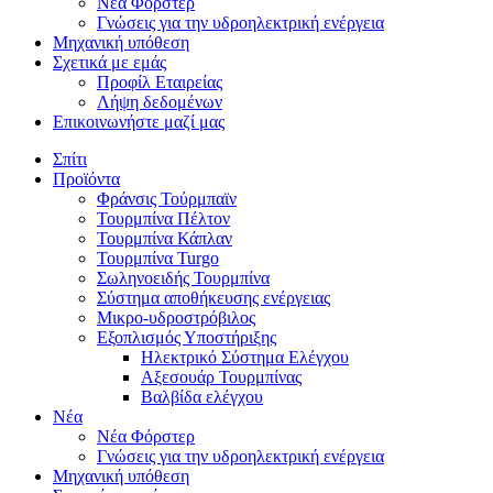
Νέα Φόρστερ
Γνώσεις για την υδροηλεκτρική ενέργεια
Μηχανική υπόθεση
Σχετικά με εμάς
Προφίλ Εταιρείας
Λήψη δεδομένων
Επικοινωνήστε μαζί μας
Σπίτι
Προϊόντα
Φράνσις Τούρμπαϊν
Τουρμπίνα Πέλτον
Τουρμπίνα Κάπλαν
Τουρμπίνα Turgo
Σωληνοειδής Τουρμπίνα
Σύστημα αποθήκευσης ενέργειας
Μικρο-υδροστρόβιλος
Εξοπλισμός Υποστήριξης
Ηλεκτρικό Σύστημα Ελέγχου
Αξεσουάρ Τουρμπίνας
Βαλβίδα ελέγχου
Νέα
Νέα Φόρστερ
Γνώσεις για την υδροηλεκτρική ενέργεια
Μηχανική υπόθεση