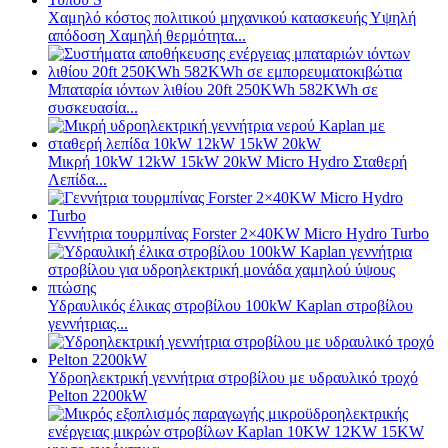
Χαμηλό κόστος πολιτικού μηχανικού κατασκευής Υψηλή
απόδοση Χαμηλή θερμότητα...
Μπαταρία ιόντων λιθίου 20ft 250KWh 582KWh σε
συσκευασία...
Μικρή 10kW 12kW 15kW 20kW Micro Hydro Σταθερή
Λεπίδα...
Γεννήτρια τουρμπίνας Forster 2×40KW Micro Hydro Turbo
Υδραυλικός έλικας στροβίλου 100kW Kaplan στροβίλου
γεννήτριας...
Υδροηλεκτρική γεννήτρια στροβίλου με υδραυλικό τροχό
Pelton 2200kW