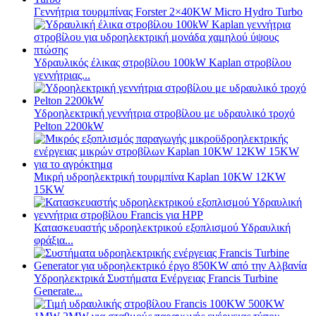
Γεννήτρια τουρμπίνας Forster 2×40KW Micro Hydro Turbo
Υδραυλικός έλικας στροβίλου 100kW Kaplan στροβίλου
γεννήτριας...
Υδροηλεκτρική γεννήτρια στροβίλου με υδραυλικό τροχό
Pelton 2200kW
Μικρή υδροηλεκτρική τουρμπίνα Kaplan 10KW 12KW
15KW
Κατασκευαστής υδροηλεκτρικού εξοπλισμού Υδραυλική
φράξια...
Υδροηλεκτρικά Συστήματα Ενέργειας Francis Turbine
Generate...