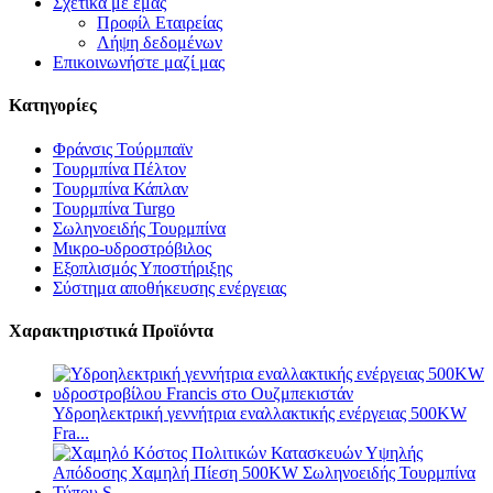
Σχετικά με εμάς
Προφίλ Εταιρείας
Λήψη δεδομένων
Επικοινωνήστε μαζί μας
Κατηγορίες
Φράνσις Τούρμπαϊν
Τουρμπίνα Πέλτον
Τουρμπίνα Κάπλαν
Τουρμπίνα Turgo
Σωληνοειδής Τουρμπίνα
Μικρο-υδροστρόβιλος
Εξοπλισμός Υποστήριξης
Σύστημα αποθήκευσης ενέργειας
Χαρακτηριστικά Προϊόντα
Υδροηλεκτρική γεννήτρια εναλλακτικής ενέργειας 500KW
Fra...