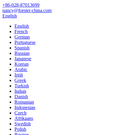
+86-028-87013699
nancy@forster-china.com
English
English
French
German
Portuguese
Spanish
Russian
Japanese
Korean
Arabic
Irish
Greek
Turkish
Italian
Danish
Romanian
Indonesian
Czech
Afrikaans
Swedish
Polish
Basque