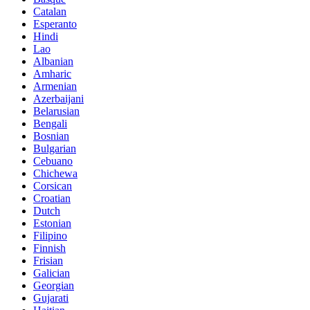
Catalan
Esperanto
Hindi
Lao
Albanian
Amharic
Armenian
Azerbaijani
Belarusian
Bengali
Bosnian
Bulgarian
Cebuano
Chichewa
Corsican
Croatian
Dutch
Estonian
Filipino
Finnish
Frisian
Galician
Georgian
Gujarati