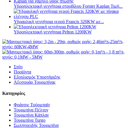
Υδροηλεκτρική γεννήτρια στροβίλου Forster Kaplan Τιμή...
Υδραυλική γεννήτρια νερού Francis 320KW με...
Υδροηλεκτρική γεννήτρια Pelton 1200KW
Σπίτι
Προϊόντα
Εξοπλισμός Υποστήριξης
Αξεσουάρ Τουρμπίνας
Κατηγορίες
Φράνσις Τούρμπαϊν
Τουρμπίνα Πέλτον
Τουρμπίνα Κάπλαν
Τουρμπίνα Turgo
Σωληνοειδής Τουρμπίνα