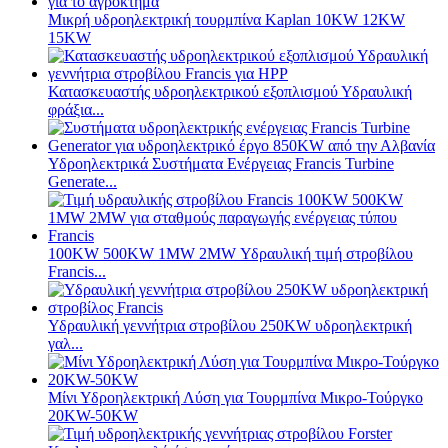
Μικρή υδροηλεκτρική τουρμπίνα Kaplan 10KW 12KW
15KW
Κατασκευαστής υδροηλεκτρικού εξοπλισμού Υδραυλική
φράξια...
Υδροηλεκτρικά Συστήματα Ενέργειας Francis Turbine
Generate...
100KW 500KW 1MW 2MW Υδραυλική τιμή στροβίλου
Francis...
Υδραυλική γεννήτρια στροβίλου 250KW υδροηλεκτρική
γαλ...
Μίνι Υδροηλεκτρική Λύση για Τουρμπίνα Μικρο-Τούργκο
20KW-50KW