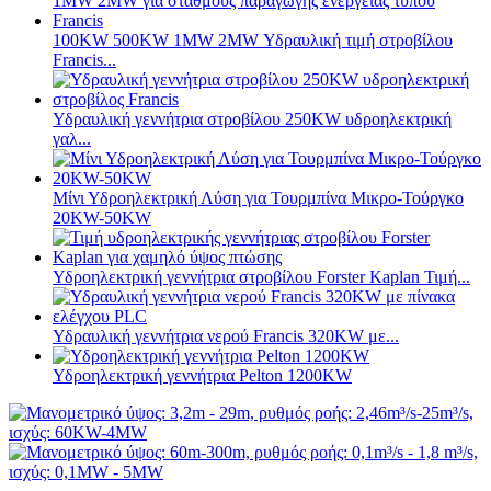
100KW 500KW 1MW 2MW Υδραυλική τιμή στροβίλου
Francis...
Υδραυλική γεννήτρια στροβίλου 250KW υδροηλεκτρική
γαλ...
Μίνι Υδροηλεκτρική Λύση για Τουρμπίνα Μικρο-Τούργκο
20KW-50KW
Υδροηλεκτρική γεννήτρια στροβίλου Forster Kaplan Τιμή...
Υδραυλική γεννήτρια νερού Francis 320KW με...
Υδροηλεκτρική γεννήτρια Pelton 1200KW