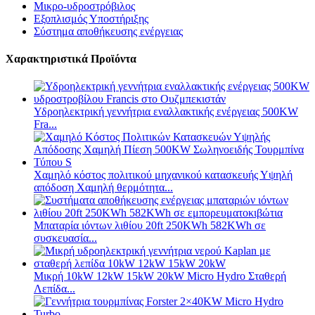
Μικρο-υδροστρόβιλος
Εξοπλισμός Υποστήριξης
Σύστημα αποθήκευσης ενέργειας
Χαρακτηριστικά Προϊόντα
Υδροηλεκτρική γεννήτρια εναλλακτικής ενέργειας 500KW
Fra...
Χαμηλό κόστος πολιτικού μηχανικού κατασκευής Υψηλή
απόδοση Χαμηλή θερμότητα...
Μπαταρία ιόντων λιθίου 20ft 250KWh 582KWh σε
συσκευασία...
Μικρή 10kW 12kW 15kW 20kW Micro Hydro Σταθερή
Λεπίδα...