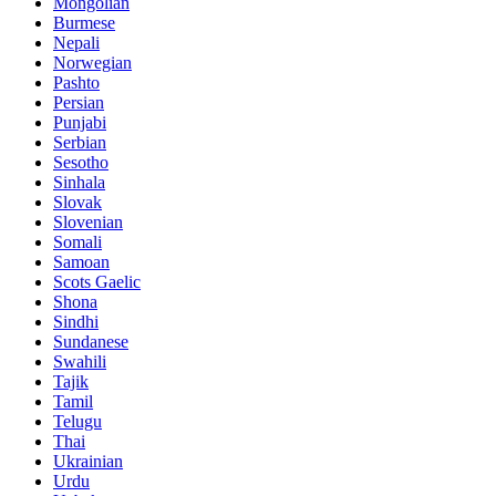
Mongolian
Burmese
Nepali
Norwegian
Pashto
Persian
Punjabi
Serbian
Sesotho
Sinhala
Slovak
Slovenian
Somali
Samoan
Scots Gaelic
Shona
Sindhi
Sundanese
Swahili
Tajik
Tamil
Telugu
Thai
Ukrainian
Urdu