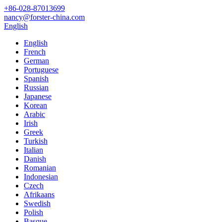
+86-028-87013699
nancy@forster-china.com
English
English
French
German
Portuguese
Spanish
Russian
Japanese
Korean
Arabic
Irish
Greek
Turkish
Italian
Danish
Romanian
Indonesian
Czech
Afrikaans
Swedish
Polish
Basque