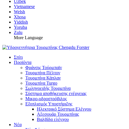
Uzbek
Vietnamese
Welsh
Xhosa
Yiddish
Yoruba
Zulu
More Language
Σπίτι
Προϊόντα
Φράνσις Τούρμπαϊν
Τουρμπίνα Πέλτον
Τουρμπίνα Κάπλαν
Τουρμπίνα Turgo
Σωληνοειδής Τουρμπίνα
Σύστημα αποθήκευσης ενέργειας
Μικρο-υδροστρόβιλος
Εξοπλισμός Υποστήριξης
Ηλεκτρικό Σύστημα Ελέγχου
Αξεσουάρ Τουρμπίνας
Βαλβίδα ελέγχου
Νέα