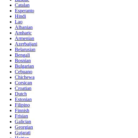
Catalan
Esperanto
Hindi
Lao
Albanian
Amharic
Armenian
Azerbaijani
Belarusian
Bengali
Bosnian
Bulgarian
Cebuano
Chichewa
Corsican
Croatian
Dutch
Estonian
Filipino
Finnish
Frisian
Galician
Georgian
Gujarati