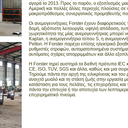
αγορά το 2013. Προς το παρόν, ο εξοπλισμός μας
Αμερική και πολλές άλλες περιοχές πλούσιες σε ν
μακροπρόθεσμος συνεργατικός προμηθευτής πολλ
Οι ανεμογεννήτριες Forster έχουν διαφορετικούς 
δομή, αξιόπιστη λειτουργία, υψηλή απόδοση, τυ
χωρητικότητα της μίας ανεμογεννήτριας μπορεί να
Kaplan, η ανεμογεννήτρια τύπου S, η ανεμογεννή
Pelton. Η Forster παρέχει επίσης ηλεκτρικό βοη
ρυθμιστές στροφών, αυτοματοποιημένα συστήματα
αυτόματες σχάρες απορριμμάτων και άλλο εξοπλ
Η Forster τηρεί αυστηρά τα διεθνή πρότυπα IEC 
CE, ISO, TUV, SGS και άλλα, καθώς και μια σει
Τηρούμε πάντα την αρχή της ειλικρίνειας και του
ανοιχτό μυαλό και τη στάση ζωής στην εργασία 
κατάσταση για τους πελάτες, τις επιχειρήσεις κα
πάντα την επιτυχία ή την αποτυχία των λεπτομερε
επιχειρηματικό πνεύμα.