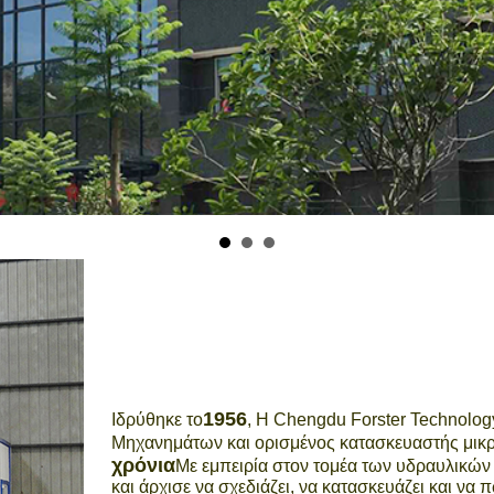
1956
Ιδρύθηκε το
, Η Chengdu Forster Technology
Μηχανημάτων και ορισμένος κατασκευαστής μικρ
χρόνια
Με εμπειρία στον τομέα των υδραυλικών
και άρχισε να σχεδιάζει, να κατασκευάζει και να