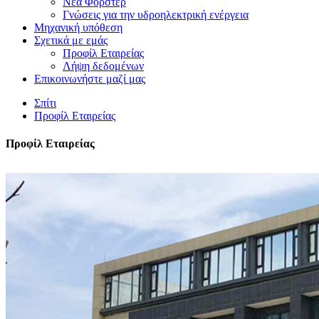
Νέα Φόρστερ
Γνώσεις για την υδροηλεκτρική ενέργεια
Μηχανική υπόθεση
Σχετικά με εμάς
Προφίλ Εταιρείας
Λήψη δεδομένων
Επικοινωνήστε μαζί μας
Σπίτι
Προφίλ Εταιρείας
Προφίλ Εταιρείας