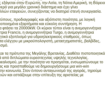
 εξάγεται στην Ευρώπη, την Ασία, τη Νότια Αμερική, τη Βόρεια
ερό για μεγάλο χρονικό διάστημα και έχει γίνει
ών εταιρειών, συνεχίζοντας να διατηρεί στενή συνεργασία.
τύπους, προδιαγραφές και αξιόπιστη ποιότητα, με λογική
ποποιημένα εξαρτήματα και εύκολη συντήρηση. Η
 φτάσει τα 20000kW. Οι κύριοι τύποι είναι η ανεμογεννήτρια
τρια Francis, η ανεμογεννήτρια Turgo, η ανεμογεννήτρια
θητικό εξοπλισμό για υδροηλεκτρικούς σταθμούς, όπως
 ελέγχου με μικροϋπολογιστή, μετασχηματιστές, βαλβίδες,
ισμό.
και τα πρότυπα της Μεγάλης Βρετανίας. Διαθέτει πιστοποιητικά
ρά από διπλώματα ευρεσιτεχνίας υψηλής τεχνολογίας.
 ρεαλισμού, με την ποιότητα να προηγείται, ενσωματώνουμε το
μας και προσπαθούμε να δημιουργήσουμε μια win-win
ι την κοινωνία. Στον έντονο ανταγωνισμό της αγοράς, τηρούμε
ιών και εστιάζουμε στην επίτευξη της αριστείας με