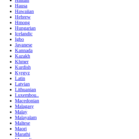
Haitian
Hausa
Hawaiian
Hebrew
Hmong
Hungarian
Icelandic
Igbo
Javanese
Kannada
Kazakh
Khmer
Kurdish
Kyrgyz
Latin
Latvian
Lithuanian
Luxembou..
Macedonian
Malagasy
Malay
Malayalam
Maltese
Maori
Marathi