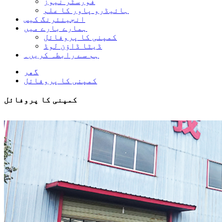
فورسٹر نیوز
ہائیڈرو پاور کا علم
انجینئرنگ کیس
ہمارے بارے میں
کمپنی کا پروفائل
ڈیٹا ڈاؤن لوڈ
ہم سے رابطہ کریں۔
گھر
کمپنی کا پروفائل
کمپنی کا پروفائل