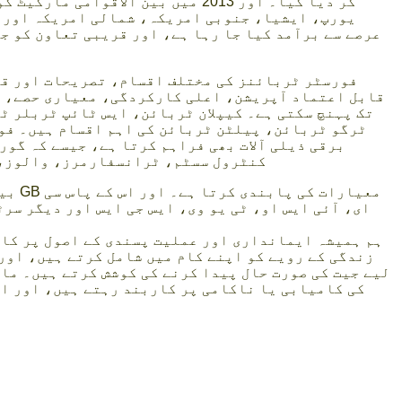
کر دیا گیا۔ اور 2013 میں بین الاقو
یورپ، ایشیا، جنوبی امریکہ، شمالی امریکہ اور بہ
عرصے سے برآمد کیا جا رہا ہے، اور قریبی تعاون کو ج
فورسٹر ٹربائنز کی مختلف اقسام، تصریحات اور قا
قابل اعتماد آپریشن، اعلی کارکردگی، معیاری حصے، ا
ٹرگو ٹربائن، پیلٹن ٹربائن کی اہم اقسام ہیں۔ فور
برقی ذیلی آلات بھی فراہم کرتا ہے، جیسے کہ گو
کنٹرول سسٹم، ٹرانسفارمرز، والوز، 
ای، آئی ایس او، ٹی یو وی، ایس جی ایس اور دیگر سر
ہم ہمیشہ ایمانداری اور عملیت پسندی کے اصول پر کار
زندگی کے رویے کو اپنے کام میں شامل کرتے ہیں، او
لیے جیت کی صورت حال پیدا کرنے کی کوشش کرتے ہیں۔ مار
کی کامیابی یا ناکامی پر کاربند رہتے ہیں، اور ا