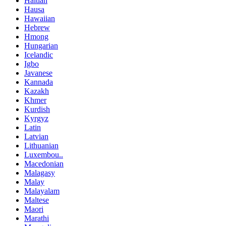
Haitian
Hausa
Hawaiian
Hebrew
Hmong
Hungarian
Icelandic
Igbo
Javanese
Kannada
Kazakh
Khmer
Kurdish
Kyrgyz
Latin
Latvian
Lithuanian
Luxembou..
Macedonian
Malagasy
Malay
Malayalam
Maltese
Maori
Marathi