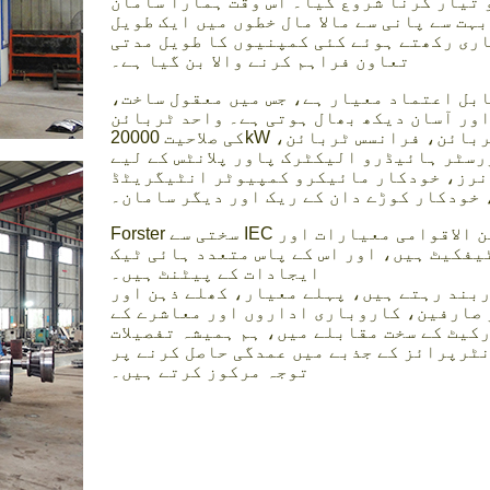
امی مارکیٹ کو تیار کرنا شروع کیا۔ اس وقت ہمارا سامان
ت سے پانی سے مالا مال خطوں میں ایک طویل
اری رکھتے ہوئے کئی کمپنیوں کا طویل مدتی
تعاون فراہم کرنے والا بن گیا ہے۔
بل اعتماد معیار ہے، جس میں معقول ساخت،
ور آسان دیکھ بھال ہوتی ہے۔ واحد ٹربائن
کی صلاحیت 20000kW تک پہنچ سکتی ہے۔ کیپلان ٹربائن، ایس ٹائپ ٹربلر ٹربائن، فرانسس ٹربائن،
سٹر ہائیڈرو الیکٹرک پاور پلانٹس کے لیے
رنرز، خودکار مائیکرو کمپیوٹر انٹیگریٹڈ
خودکار کوڑے دان کے ریک اور دیگر سامان۔
Forster سختی سے IEC بین الاقوامی معیارات اور GB معیارات کی پابندی کرتا ہے۔ اور اس کے پاس سی
ٹیفکیٹ ہیں، اور اس کے پاس متعدد ہائی ٹیک
ایجادات کے پیٹنٹ ہیں۔
بند رہتے ہیں، پہلے معیار، کھلے ذہن اور
ر صارفین، کاروباری اداروں اور معاشرے کے
کیٹ کے سخت مقابلے میں، ہم ہمیشہ تفصیلات
نٹرپرائز کے جذبے میں عمدگی حاصل کرنے پر
توجہ مرکوز کرتے ہیں۔