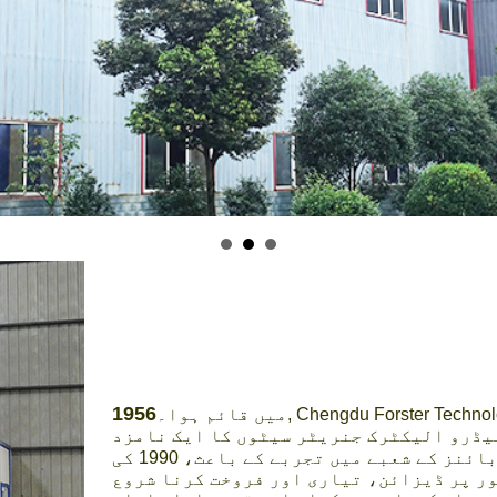
1956
Chengdu Forst. ایک زمانے میں چینی وزارت مشینری کا
میں قائم ہوا۔
یڈرو الیکٹرک جنریٹر سیٹوں کا ایک نامزد
ہائیڈرولک ٹربائنز کے شعبے میں تجربے کے باعث، 1990 کی
ور پر ڈیزائن، تیاری اور فروخت کرنا شروع