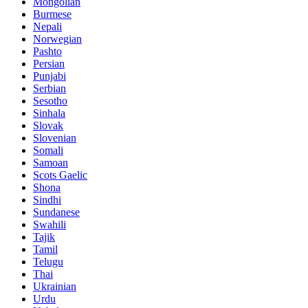
Mongolian
Burmese
Nepali
Norwegian
Pashto
Persian
Punjabi
Serbian
Sesotho
Sinhala
Slovak
Slovenian
Somali
Samoan
Scots Gaelic
Shona
Sindhi
Sundanese
Swahili
Tajik
Tamil
Telugu
Thai
Ukrainian
Urdu