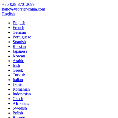
+86-028-87013699
nancy@forster-china.com
English
English
French
German
Portuguese
Spanish
Russian
Japanese
Korean
Arabic
Irish
Greek
Turkish
Italian
Danish
Romanian
Indonesian
Czech
Afrikaans
Swedish
Polish
Basque