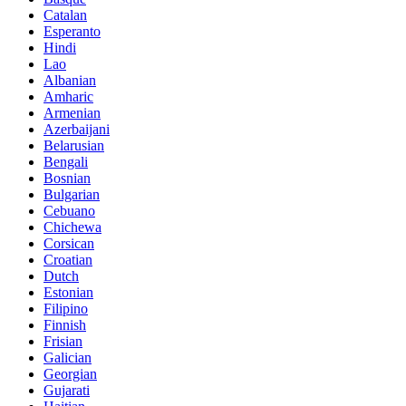
Catalan
Esperanto
Hindi
Lao
Albanian
Amharic
Armenian
Azerbaijani
Belarusian
Bengali
Bosnian
Bulgarian
Cebuano
Chichewa
Corsican
Croatian
Dutch
Estonian
Filipino
Finnish
Frisian
Galician
Georgian
Gujarati