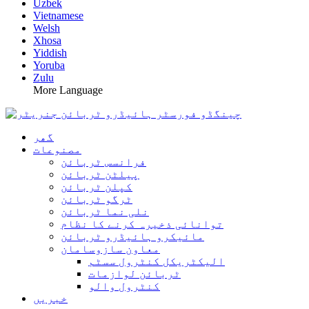
Uzbek
Vietnamese
Welsh
Xhosa
Yiddish
Yoruba
Zulu
More Language
گھر
مصنوعات
فرانسس ٹربائن
پیلٹن ٹربائن
کپلن ٹربائن
ٹرگو ٹربائن
نلی نما ٹربائن
توانائی ذخیرہ کرنے کا نظام
مائیکرو ہائیڈرو ٹربائن
معاون سازوسامان
الیکٹریکل کنٹرول سسٹم
ٹربائن لوازمات
کنٹرول والو
خبریں