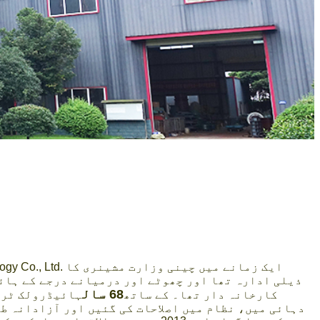
, er Technology Co., Ltd
ذیلی ادارہ تھا اور چھوٹے اور درمیانے درجے کے ہائ
68 سال
کارخانہ دار تھا۔ کے ساتھ
دہائی میں، نظام میں اصلاحات کی گئیں اور آزادانہ ط