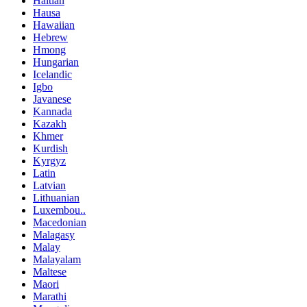
Haitian
Hausa
Hawaiian
Hebrew
Hmong
Hungarian
Icelandic
Igbo
Javanese
Kannada
Kazakh
Khmer
Kurdish
Kyrgyz
Latin
Latvian
Lithuanian
Luxembou..
Macedonian
Malagasy
Malay
Malayalam
Maltese
Maori
Marathi