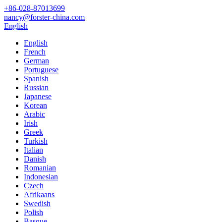
+86-028-87013699
nancy@forster-china.com
English
English
French
German
Portuguese
Spanish
Russian
Japanese
Korean
Arabic
Irish
Greek
Turkish
Italian
Danish
Romanian
Indonesian
Czech
Afrikaans
Swedish
Polish
Basque