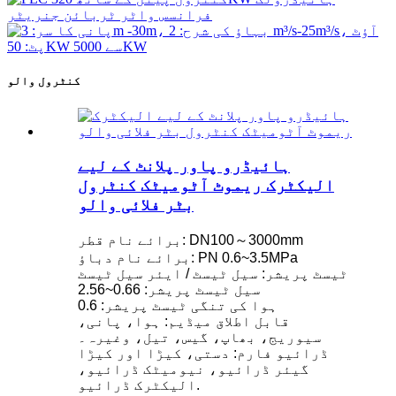
کنٹرول والو
ہائیڈرو پاور پلانٹ کے لیے
الیکٹرک ریموٹ آٹومیٹک کنٹرول
بٹر فلائی والو
برائے نام قطر: DN100～3000mm
برائے نام دباؤ: PN 0.6~3.5MPa
ٹیسٹ پریشر: سیل ٹیسٹ / ایئر سیل ٹیسٹ
سیل ٹیسٹ پریشر: 0.66~2.56
ہوا کی تنگی ٹیسٹ پریشر: 0.6
قابل اطلاق میڈیم: ہوا، پانی،
سیوریج، بھاپ، گیس، تیل، وغیرہ۔
ڈرائیو فارم: دستی، کیڑا اور کیڑا
گیئر ڈرائیو، نیومیٹک ڈرائیو،
الیکٹرک ڈرائیو.