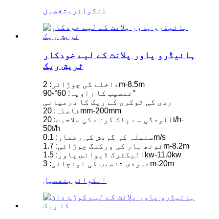
انکوائری
تفصیل
ہائیڈرو پاور پلانٹ کے لیے خودکار
ٹریش ریک
داخلے کی چوڑائی: 2m-8.5m
تنصیب کا زاویہ: 60°-90°
ردی کی ٹوکری کے ریک کا درمیانی
فاصلہ: 20mm-200mm
آلودگی سے پاک کرنے کی صلاحیت: 20t/h-
50t/h
سلسلہ کی گردش کی رفتار: 0.1m/s
ٹوتھ بار کی ورکنگ چوڑائی: 1.7m-8.2m
الیکٹرک ڈیوائس پاور: 1.5kw-11.0kw
عمودی تنصیب کی اونچائی: 3m-20m
انکوائری
تفصیل