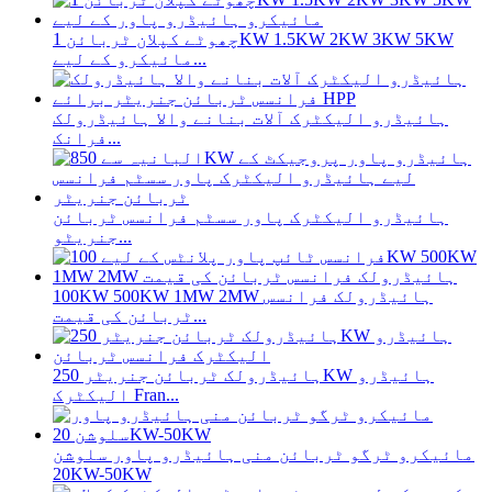
چھوٹے کپلان ٹربائن 1KW 1.5KW 2KW 3KW 5KW
مائیکرو کے لیے...
ہائیڈرو الیکٹرک آلات بنانے والا ہائیڈرولک
فرانک...
ہائیڈرو الیکٹرک پاور سسٹم فرانسس ٹربائن
جنریٹو...
100KW 500KW 1MW 2MW ہائیڈرولک فرانسس
ٹربائن کی قیمت...
ہائیڈرولک ٹربائن جنریٹر 250KW ہائیڈرو
الیکٹرک Fran...
مائیکرو ٹرگو ٹربائن منی ہائیڈرو پاور سلوشن
20KW-50KW