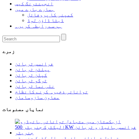
انجینئرنگ کیس
ہمارے بارے میں
کمپنی کا پروفائل
ڈیٹا ڈاؤن لوڈ
ہم سے رابطہ کریں۔
زمرے
فرانسس ٹربائن
پیلٹن ٹربائن
کپلن ٹربائن
ٹرگو ٹربائن
نلی نما ٹربائن
توانائی ذخیرہ کرنے کا نظام
معاون سازوسامان
نمایاں مصنوعات
متبادل توانائی ہائیڈرو الیکٹرک جنریٹر