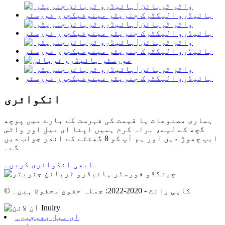
انکوائری
ہماری مصنوعات یا قیمت کی فہرست کے بارے میں پوچھ
گچھ کے لیے، براہ کرم ہمیں اپنا ای میل اور واٹس
ایپ چھوڑ دیں اور ہم آپ کو 8 گھنٹے کے اندر جواب دیں
گے۔
ابھی انکوائری کریں۔
© کاپی رائٹ - 2020-2022: جملہ حقوق محفوظ ہیں۔
ای میل بھیجیں۔