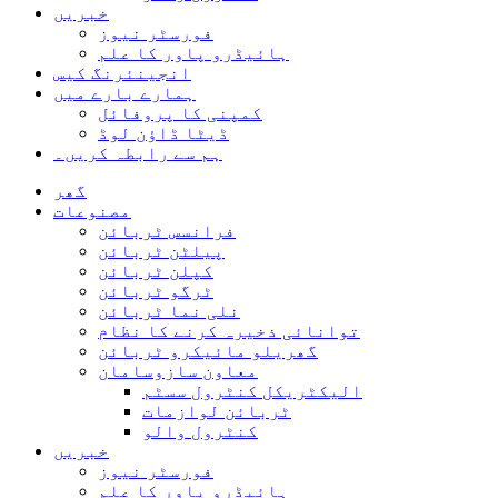
خبریں
فورسٹر نیوز
ہائیڈرو پاور کا علم
انجینئرنگ کیس
ہمارے بارے میں
کمپنی کا پروفائل
ڈیٹا ڈاؤن لوڈ
ہم سے رابطہ کریں۔
گھر
مصنوعات
فرانسس ٹربائن
پیلٹن ٹربائن
کپلن ٹربائن
ٹرگو ٹربائن
نلی نما ٹربائن
توانائی ذخیرہ کرنے کا نظام
گھریلو مائیکرو ٹربائن
معاون سازوسامان
الیکٹریکل کنٹرول سسٹم
ٹربائن لوازمات
کنٹرول والو
خبریں
فورسٹر نیوز
ہائیڈرو پاور کا علم