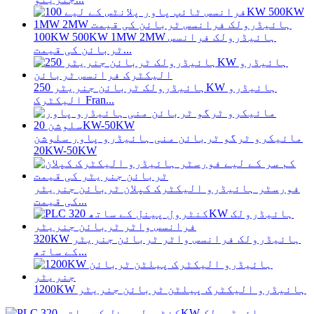
100KW 500KW 1MW 2MW ہائیڈرولک فرانسس
ٹربائن کی قیمت...
ہائیڈرولک ٹربائن جنریٹر 250KW ہائیڈرو
الیکٹرک Fran...
مائیکرو ٹرگو ٹربائن منی ہائیڈرو پاور سلوشن
20KW-50KW
فورسٹر ہائیڈرو الیکٹرک کپلان ٹربائن جنریٹر
کی قیمت...
320KW ہائیڈرولک فرانسس واٹر ٹربائن جنریٹر
کے ساتھ...
1200KW ہائیڈرو الیکٹرک پیلٹن ٹربائن جنریٹر