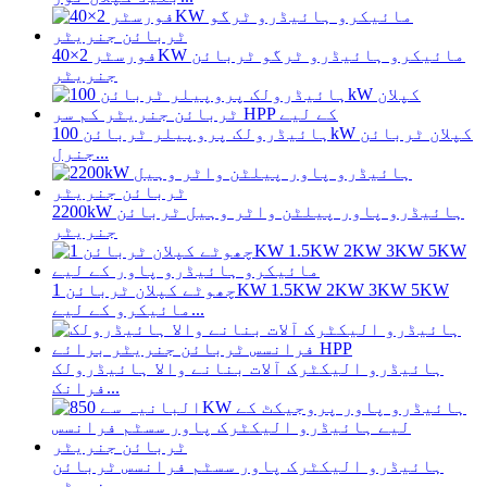
فورسٹر 2×40KW مائیکرو ہائیڈرو ٹرگو ٹربائن
جنریٹر
ہائیڈرولک پروپیلر ٹربائن 100kW کپلان ٹربائن
جنرل...
2200kW ہائیڈرو پاور پیلٹن واٹر وہیل ٹربائن
جنریٹر
چھوٹے کپلان ٹربائن 1KW 1.5KW 2KW 3KW 5KW
مائیکرو کے لیے...
ہائیڈرو الیکٹرک آلات بنانے والا ہائیڈرولک
فرانک...
ہائیڈرو الیکٹرک پاور سسٹم فرانسس ٹربائن
جنریٹو...