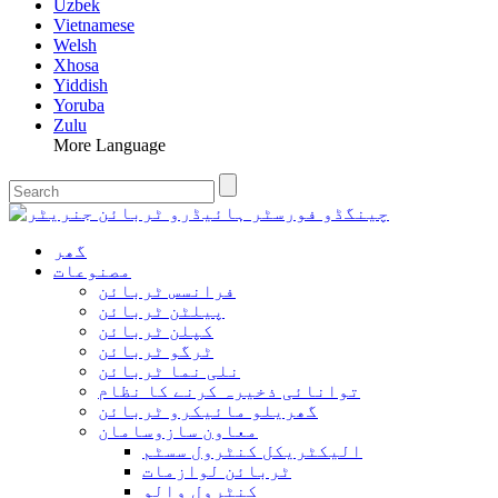
Uzbek
Vietnamese
Welsh
Xhosa
Yiddish
Yoruba
Zulu
More Language
گھر
مصنوعات
فرانسس ٹربائن
پیلٹن ٹربائن
کپلن ٹربائن
ٹرگو ٹربائن
نلی نما ٹربائن
توانائی ذخیرہ کرنے کا نظام
گھریلو مائیکرو ٹربائن
معاون سازوسامان
الیکٹریکل کنٹرول سسٹم
ٹربائن لوازمات
کنٹرول والو