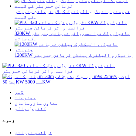
فورسٹر ہائیڈرو الیکٹرک کپلان ٹربائن جنریٹر
کی قیمت...
320KW ہائیڈرولک فرانسس واٹر ٹربائن جنریٹر
کے ساتھ...
1200KW ہائیڈرو الیکٹرک پیلٹن ٹربائن جنریٹر
گھر
مصنوعات
معاون سازوسامان
کنٹرول والو
زمرے
فرانسس ٹربائن