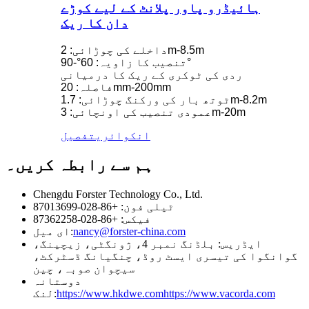
ہائیڈرو پاور پلانٹ کے لیے کوڑے
دان کا ریک
داخلے کی چوڑائی: 2m-8.5m
تنصیب کا زاویہ: 60°-90°
ردی کی ٹوکری کے ریک کا درمیانی
فاصلہ: 20mm-200mm
ٹوتھ بار کی ورکنگ چوڑائی: 1.7m-8.2m
عمودی تنصیب کی اونچائی: 3m-20m
انکوائری
تفصیل
ہم سے رابطہ کریں۔
Chengdu Forster Technology Co., Ltd.
ٹیلی فون: +86-028-87013699
فیکس: +86-028-87362258
nancy@forster-china.com
ای میل:
ایڈریس: بلڈنگ نمبر 4، ژونگٹی، زیچینگ،
گوانگوا کی تیسری ایسٹ روڈ، چنگیانگ ڈسٹرکٹ،
سیچوان صوبہ، چین
دوستانہ
https://www.vacorda.com
https://www.hkdwe.com
لنک: