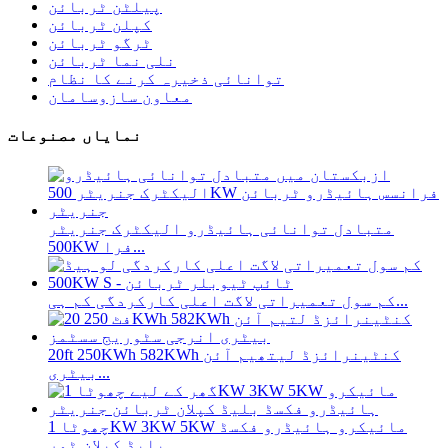
پیلٹن ٹربائن
کپلن ٹربائن
ٹرگو ٹربائن
نلی نما ٹربائن
توانائی ذخیرہ کرنے کا نظام
معاون سازوسامان
نمایاں مصنوعات
متبادل توانائی ہائیڈرو الیکٹرک جنریٹر
500KW فرا...
کم سول تعمیراتی لاگت اعلی کارکردگی کم ہی...
20ft 250KWh 582KWh کنٹینرائزڈ لیتھیم آئن
بیٹری...
چھوٹا 1KW 3KW 5KW مائیکرو ہائیڈرو فکسڈ
بلیڈ کپلان ٹور...