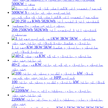
500KW فرا...
کم سول تعمیراتی لاگت اعلی کارکردگی کم ہی...
20ft 250KWh 582KWh کنٹینرائزڈ لیتھیم آئن
بیٹری...
چھوٹا 1KW 3KW 5KW مائیکرو ہائیڈرو فکسڈ
بلیڈ کپلان ٹور...
فورسٹر 2×40KW مائیکرو ہائیڈرو ٹرگو ٹربائن
جنریٹر
ہائیڈرولک پروپیلر ٹربائن 100kW کپلان ٹربائن
جنرل...
2200kW ہائیڈرو پاور پیلٹن واٹر وہیل ٹربائن
جنریٹر