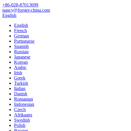
+86-028-87013699
nancy@forster-china.com
English
English
French
German
Portuguese
Spanish
Russian
Japanese
Korean
Arabic
Irish
Greek
Turkish
Italian
Danish
Romanian
Indonesian
Czech
Afrikaans
Swedish
Polish
Basque