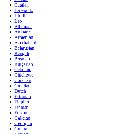
Catalan
Esperanto
Hindi
Lao
Albanian
Amharic
Armenian
Azerbaijani
Belarusian
Bengali
Bosnian
Bulgarian
Cebuano
Chichewa
Corsican
Croatian
Dutch
Estonian
Filipino
Finnish
Frisian
Galician
Georgian
Gujarati