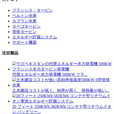
フランシス・タービン
ペルトン水車
カプラン水車
ターゴタービン
管状タービン
エネルギー貯蔵システム
サポート機器
注目製品
代替エネルギー水力発電機 500KW フラ...
土木建設コストが低く、効率が高く、発熱量が低い...
20 フィート 250KWh 582KWh コンテナ型リチウムイオ
ン バッテリー...