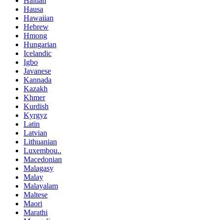
Haitian
Hausa
Hawaiian
Hebrew
Hmong
Hungarian
Icelandic
Igbo
Javanese
Kannada
Kazakh
Khmer
Kurdish
Kyrgyz
Latin
Latvian
Lithuanian
Luxembou..
Macedonian
Malagasy
Malay
Malayalam
Maltese
Maori
Marathi