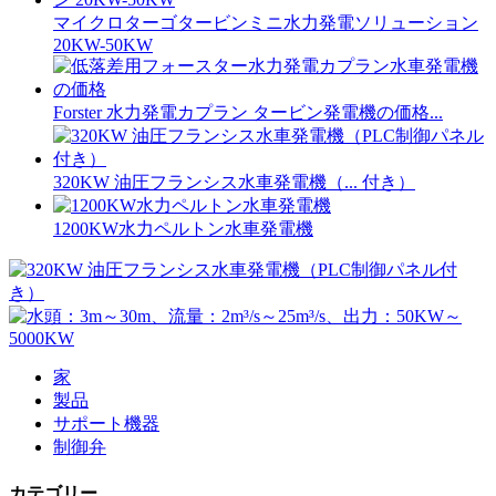
マイクロターゴタービンミニ水力発電ソリューション
20KW-50KW
Forster 水力発電カプラン タービン発電機の価格...
320KW 油圧フランシス水車発電機（... 付き）
1200KW水力ペルトン水車発電機
家
製品
サポート機器
制御弁
カテゴリー