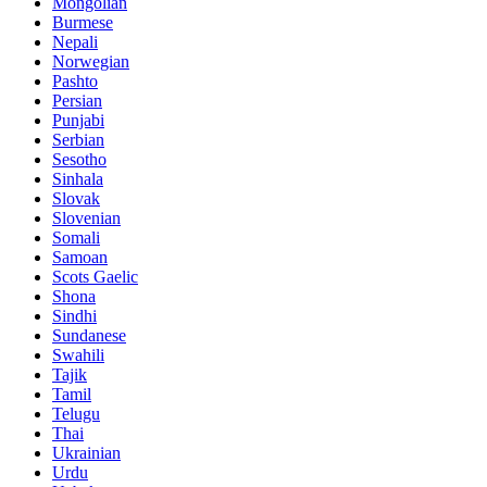
Mongolian
Burmese
Nepali
Norwegian
Pashto
Persian
Punjabi
Serbian
Sesotho
Sinhala
Slovak
Slovenian
Somali
Samoan
Scots Gaelic
Shona
Sindhi
Sundanese
Swahili
Tajik
Tamil
Telugu
Thai
Ukrainian
Urdu