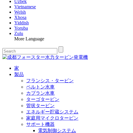
Uzbek
Vietnamese
Welsh
Xhosa
Yiddish
Yoruba
Zulu
More Language
家
製品
フランシス・タービン
ペルトン水車
カプラン水車
ターゴタービン
管状タービン
エネルギー貯蔵システム
家庭用マイクロタービン
サポート機器
電気制御システム