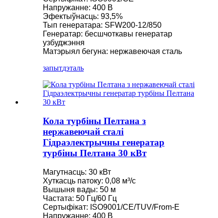
Напружанне: 400 В
Эфектыўнасць: 93,5%
Тып генератара: SFW200-12/850
Генератар: бесшчоткавы генератар
узбуджэння
Матэрыял бегуна: нержавеючая сталь
запыт
дэталь
Кола турбіны Пелтана з
нержавеючай сталі
Гідраэлектрычны генератар
турбіны Пелтана 30 кВт
Магутнасць: 30 кВт
Хуткасць патоку: 0,08 м³/с
Вышыня вады: 50 м
Частата: 50 Гц/60 Гц
Сертыфікат: ISO9001/CE/TUV/From-E
Напружанне: 400 В