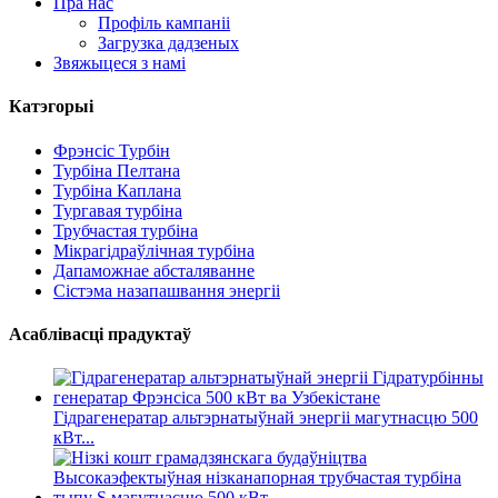
Пра нас
Профіль кампаніі
Загрузка дадзеных
Звяжыцеся з намі
Катэгорыі
Фрэнсіс Турбін
Турбіна Пелтана
Турбіна Каплана
Тургавая турбіна
Трубчастая турбіна
Мікрагідраўлічная турбіна
Дапаможнае абсталяванне
Сістэма назапашвання энергіі
Асаблівасці прадуктаў
Гідрагенератар альтэрнатыўнай энергіі магутнасцю 500
кВт...