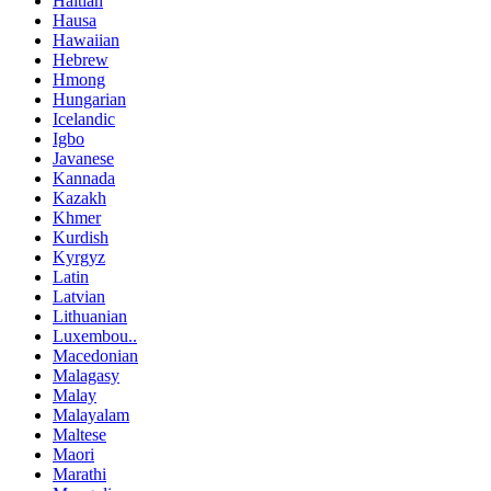
Haitian
Hausa
Hawaiian
Hebrew
Hmong
Hungarian
Icelandic
Igbo
Javanese
Kannada
Kazakh
Khmer
Kurdish
Kyrgyz
Latin
Latvian
Lithuanian
Luxembou..
Macedonian
Malagasy
Malay
Malayalam
Maltese
Maori
Marathi