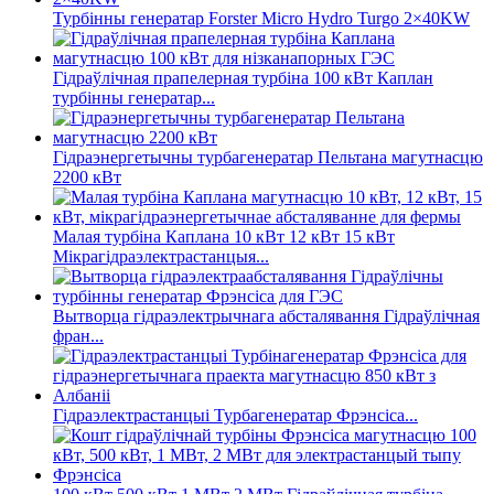
Турбінны генератар Forster Micro Hydro Turgo 2×40KW
Гідраўлічная прапелерная турбіна 100 кВт Каплан
турбінны генератар...
Гідраэнергетычны турбагенератар Пельтана магутнасцю
2200 кВт
Малая турбіна Каплана 10 кВт 12 кВт 15 кВт
Мікрагідраэлектрастанцыя...
Вытворца гідраэлектрычнага абсталявання Гідраўлічная
фран...
Гідраэлектрастанцыі Турбагенератар Фрэнсіса...