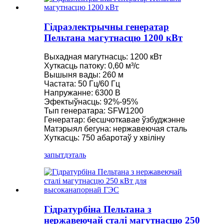
Гідраэлектрычны генератар
Пельтана магутнасцю 1200 кВт
Выхадная магутнасць: 1200 кВт
Хуткасць патоку: 0,60 м³/с
Вышыня вады: 260 м
Частата: 50 Гц/60 Гц
Напружанне: 6300 В
Эфектыўнасць: 92%-95%
Тып генератара: SFW1200
Генератар: бесшчоткавае ўзбуджэнне
Матэрыял бегуна: нержавеючая сталь
Хуткасць: 750 абаротаў у хвіліну
запыт
дэталь
Гідратурбіна Пельтана з
нержавеючай сталі магутнасцю 250