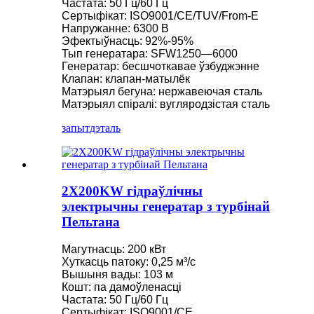
Частата: 50 Гц/60 Гц
Сертыфікат: ISO9001/CE/TUV/From-E
Напружанне: 6300 В
Эфектыўнасць: 92%-95%
Тып генератара: SFW1250—6000
Генератар: бесшчоткавае ўзбуджэнне
Клапан: клапан-матылёк
Матэрыял бегуна: нержавеючая сталь
Матэрыял спіралі: вугляродзістая сталь
запыт
дэталь
2X200KW гідраўлічны
электрычны генератар з турбінай
Пельтана
Магутнасць: 200 кВт
Хуткасць патоку: 0,25 м³/с
Вышыня вады: 103 м
Кошт: па дамоўленасці
Частата: 50 Гц/60 Гц
Сертыфікат: ISO9001/CE