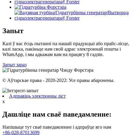
Запыт
Калі ў вас ёсць пытанні па нашай прадукцыі або прайс-лісце,
калі ласка, пакіньце нам свой адрас электроннай пошты і
WhatsApp, і мы адкажам вам на працягу 8 гадзін.
Запыт зараз
© Аўтарскае права - 2020-2022: Усе правы абаронены.
Адправіць электронны ліст
x
Дашліце нам сваё паведамленне:
Напішыце тут сваё паведамленне і адпраўце яго нам
+86-028-87013699