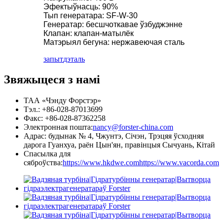
Эфектыўнасць: 90%
Тып генератара: SF-W-30
Генератар: бесшчоткавае ўзбуджэнне
Клапан: клапан-матылёк
Матэрыял бегуна: нержавеючая сталь
запыт
дэталь
Звяжыцеся з намі
ТАА «Чэнду Форстэр»
Тэл.: +86-028-87013699
Факс: +86-028-87362258
Электронная пошта:
nancy@forster-china.com
Адрас: будынак № 4, Чжунтэ, Січэн, Трэцяя ўсходняя
дарога Гуанхуа, раён Цын'ян, правінцыя Сычуань, Кітай
Спасылка для
сяброўства:
https://www.hkdwe.com
https://www.vacorda.com