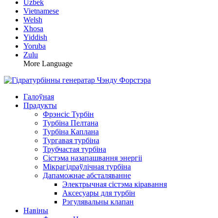
Uzbek
Vietnamese
Welsh
Xhosa
Yiddish
Yoruba
Zulu
More Language
Галоўная
Прадукты
Фрэнсіс Турбін
Турбіна Пелтана
Турбіна Каплана
Тургавая турбіна
Трубчастая турбіна
Сістэма назапашвання энергіі
Мікрагідраўлічная турбіна
Дапаможнае абсталяванне
Электрычная сістэма кіравання
Аксесуары для турбін
Рэгулявальны клапан
Навіны