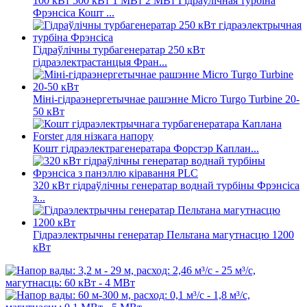
100 кВт 500 кВт 1 МВт 2 МВт Гідраўлічная турбіна
Фрэнсіса Кошт ...
Гідраўлічны турбагенератар 250 кВт
гідраэлектрастанцыя Фран...
Міні-гідраэнергетычнае рашэнне Micro Turgo Turbine 20-
50 кВт
Кошт гідраэлектрагенератара Форстэр Каплан...
320 кВт гідраўлічны генератар воднай турбіны Фрэнсіса
з...
Гідраэлектрычны генератар Пельтана магутнасцю 1200
кВт