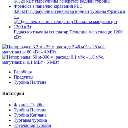
320 кВт гідраўлічны генератар воднай турбіны Фрэнсіса
з...
Гідраэлектрычны генератар Пельтана магутнасцю 1200
кВт
Галоўная
Прадукты
Турбіна Пелтана
Катэгорыі
Фрэнсіс Турбін
Турбіна Пелтана
Турбіна Каплана
Тургавая турбіна
Трубчастая турбіна