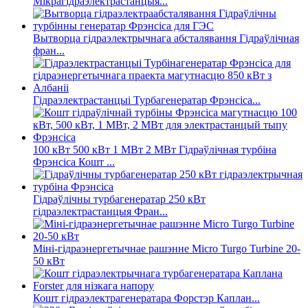
Мікрагідраэлектрастанцыя...
Вытворца гідраэлектрычнага абсталявання Гідраўлічная
фран...
Гідраэлектрастанцыі Турбагенератар Фрэнсіса...
100 кВт 500 кВт 1 МВт 2 МВт Гідраўлічная турбіна
Фрэнсіса Кошт ...
Гідраўлічны турбагенератар 250 кВт
гідраэлектрастанцыя Фран...
Міні-гідраэнергетычнае рашэнне Micro Turgo Turbine 20-
50 кВт
Кошт гідраэлектрагенератара Форстэр Каплан...