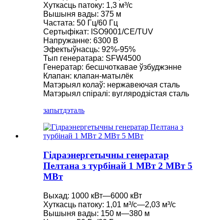
Хуткасць патоку: 1,3 м³/с
Вышыня вады: 375 м
Частата: 50 Гц/60 Гц
Сертыфікат: ISO9001/CE/TUV
Напружанне: 6300 В
Эфектыўнасць: 92%-95%
Тып генератара: SFW4500
Генератар: бесшчоткавае ўзбуджэнне
Клапан: клапан-матылёк
Матэрыял колаў: нержавеючая сталь
Матэрыял спіралі: вугляродзістая сталь
запыт
дэталь
Гідраэнергетычны генератар
Пелтана з турбінай 1 МВт 2 МВт 5
МВт
Выхад: 1000 кВт—6000 кВт
Хуткасць патоку: 1,01 м³/с—2,03 м³/с
Вышыня вады: 150 м—380 м