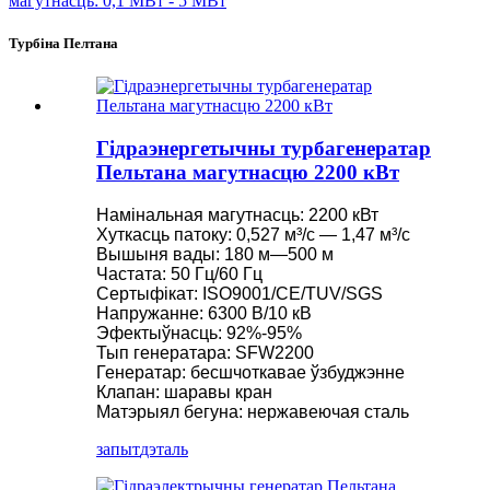
Турбіна Пелтана
Гідраэнергетычны турбагенератар
Пельтана магутнасцю 2200 кВт
Намінальная магутнасць: 2200 кВт
Хуткасць патоку: 0,527 м³/с — 1,47 м³/с
Вышыня вады: 180 м—500 м
Частата: 50 Гц/60 Гц
Сертыфікат: ISO9001/CE/TUV/SGS
Напружанне: 6300 В/10 кВ
Эфектыўнасць: 92%-95%
Тып генератара: SFW2200
Генератар: бесшчоткавае ўзбуджэнне
Клапан: шаравы кран
Матэрыял бегуна: нержавеючая сталь
запыт
дэталь