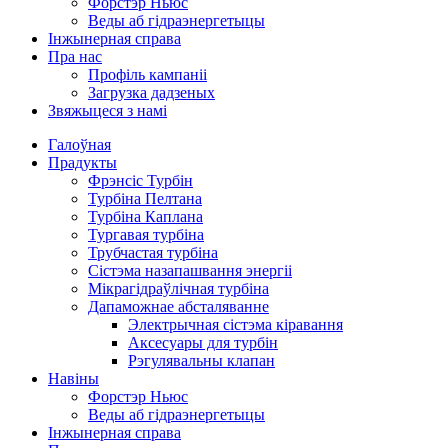
Форстэр Ньюс
Веды аб гідраэнергетыцы
Інжынерная справа
Пра нас
Профіль кампаніі
Загрузка дадзеных
Звяжыцеся з намі
Галоўная
Прадукты
Фрэнсіс Турбін
Турбіна Пелтана
Турбіна Каплана
Тургавая турбіна
Трубчастая турбіна
Сістэма назапашвання энергіі
Мікрагідраўлічная турбіна
Дапаможнае абсталяванне
Электрычная сістэма кіравання
Аксесуары для турбін
Рэгулявальны клапан
Навіны
Форстэр Ньюс
Веды аб гідраэнергетыцы
Інжынерная справа