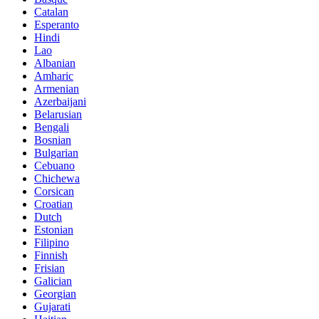
Catalan
Esperanto
Hindi
Lao
Albanian
Amharic
Armenian
Azerbaijani
Belarusian
Bengali
Bosnian
Bulgarian
Cebuano
Chichewa
Corsican
Croatian
Dutch
Estonian
Filipino
Finnish
Frisian
Galician
Georgian
Gujarati