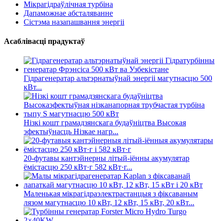
Мікрагідраўлічная турбіна
Дапаможнае абсталяванне
Сістэма назапашвання энергіі
Асаблівасці прадуктаў
Гідрагенератар альтэрнатыўнай энергіі магутнасцю 500
кВт...
Нізкі кошт грамадзянскага будаўніцтва Высокая
эфектыўнасць Нізкае нагр...
20-футавы кантэйнерны літый-іённы акумулятар
ёмістасцю 250 кВт·г 582 кВт·г...
Маленькая мікрагідраэлектрастанцыя з фіксаваным
лязом магутнасцю 10 кВт, 12 кВт, 15 кВт, 20 кВт...