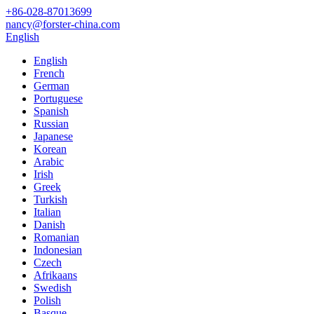
+86-028-87013699
nancy@forster-china.com
English
English
French
German
Portuguese
Spanish
Russian
Japanese
Korean
Arabic
Irish
Greek
Turkish
Italian
Danish
Romanian
Indonesian
Czech
Afrikaans
Swedish
Polish
Basque