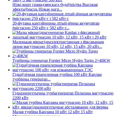
Нізкі кошт грамадзянскага будаўніцтва Высокая
эфектыўнасць Нізкае нагр...
20-футавы кантэйнерны літый-іённы акумулятар
ёмістасцю 250 кВт·г 582 кВт·г...
Маленькая мікрагідраэлектрастанцыя з фіксаваным
лязом магутнасцю 10 кВт, 12 кВт, 15 кВт, 20 кВт...
Турбінны генератар Forster Micro Hydro Turgo 2×40KW
Гідраўлічная прапелерная турбіна 100 кВт Каплан
турбінны генератар...
Гідраэнергетычны турбагенератар Пельтана магутнасцю
2200 кВт
Малая турбіна Каплана 10 кВт 12 кВт 15 кВт