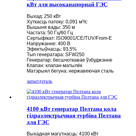
кВт для высоканапорнай ГЭС
Выхад: 250 кВт
Хуткасць патоку: 0,091 м³/с
Вышыня вады: 350 м
Частата: 50 Гц/60 Гц
Сертыфікат: ISO9001/CE/TUV/From-E
Напружанне: 400 В
Эфектыўнасць: 93,5%
Тып генератара: SFW250
Генератар: бесшчоткавае ўзбуджэнне
Клапан: клапан-матылёк
Матэрыял бегуна: нержавеючая сталь
запыт
дэталь
4100 кВт генератар Пелтана кола
гідраэлектрычная турбіна Пелтана
для ГЭС
Выхадная магутнасць: 4100 кВт