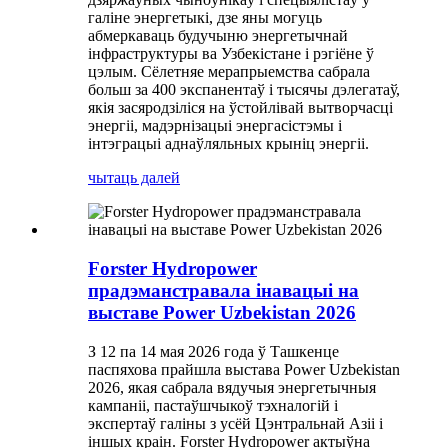
галіне энергетыкі, дзе яны могуць
абмеркаваць будучыню энергетычнай
інфраструктуры ва Узбекістане і рэгіёне ў
цэлым. Сёлетняе мерапрыемства сабрала
больш за 400 экспанентаў і тысячы дэлегатаў,
якія засяродзіліся на ўстойлівай вытворчасці
энергіі, мадэрнізацыі энергасістэмы і
інтэграцыі аднаўляльных крыніц энергіі.
чытаць далей
Forster Hydropower
прадэманстравала інавацыі на
выставе Power Uzbekistan 2026
З 12 па 14 мая 2026 года ў Ташкенце
паспяхова прайшла выстава Power Uzbekistan
2026, якая сабрала вядучыя энергетычныя
кампаніі, пастаўшчыкоў тэхналогій і
экспертаў галіны з усёй Цэнтральнай Азіі і
іншых краін. Forster Hydropower актыўна