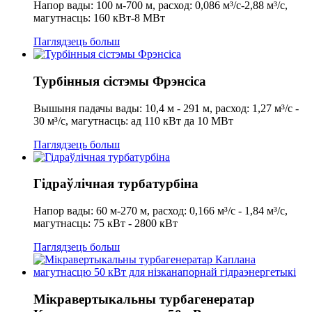
Напор вады: 100 м-700 м, расход: 0,086 м³/с-2,88 м³/с,
магутнасць: 160 кВт-8 МВт
Паглядзець больш
Турбінныя сістэмы Фрэнсіса
Вышыня падачы вады: 10,4 м - 291 м, расход: 1,27 м³/с -
30 м³/с, магутнасць: ад 110 кВт да 10 МВт
Паглядзець больш
Гідраўлічная турбатурбіна
Напор вады: 60 м-270 м, расход: 0,166 м³/с - 1,84 м³/с,
магутнасць: 75 кВт - 2800 кВт
Паглядзець больш
Мікравертыкальны турбагенератар