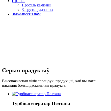
Пра нас
Профіль кампаніі
Загрузка дадзеных
Звяжыцеся з намі
Серыя прадуктаў
Высокаякасная лінія апрацоўкі прадукцыі, каб вы маглі
паказаць больш дасканалыя прадукты.
Турбінагенератар Пелтана