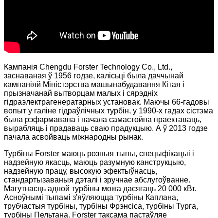
Кампанія Chengdu Forster Technology Co., Ltd.,
заснаваная ў 1956 годзе, калісьці была даччынай
кампаніяй Міністэрства машынабудавання Кітая і
прызначанай вытворцам малых і сярэдніх
гідраэлектрагенератарных установак. Маючы 66-гадовы
вопыт у галіне гідраўлічных турбін, у 1990-х гадах сістэма
была рэфармавана і пачала самастойна праектаваць,
вырабляць і прадаваць сваю прадукцыю. А ў 2013 годзе
пачала асвойваць міжнародны рынак.
Турбіны Forster маюць розныя тыпы, спецыфікацыі і
надзейную якасць, маюць разумную канструкцыю,
надзейную працу, высокую эфектыўнасць,
стандартызаваныя дэталі і зручнае абслугоўванне.
Магутнасць адной турбіны можа дасягаць 20 000 кВт.
Асноўнымі тыпамі з'яўляюцца турбіны Каплана,
трубчастыя турбіны, турбіны Фрэнсіса, турбіны Турга,
турбіны Пельтана. Forster таксама пастаўляе