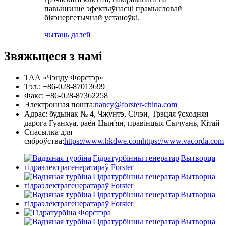
павышэнне эфектыўнасці прамысловай
біяэнергетычнай устаноўкі.
чытаць далей
Звяжыцеся з намі
ТАА «Чэнду Форстэр»
Тэл.: +86-028-87013699
Факс: +86-028-87362258
Электронная пошта:
nancy@forster-china.com
Адрас: будынак № 4, Чжунтэ, Січэн, Трэцяя ўсходняя
дарога Гуанхуа, раён Цын'ян, правінцыя Сычуань, Кітай
Спасылка для
сяброўства:
https://www.hkdwe.com
https://www.vacorda.com