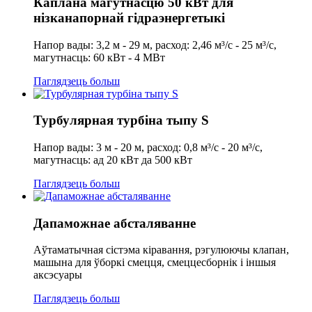
Каплана магутнасцю 50 кВт для
нізканапорнай гідраэнергетыкі
Напор вады: 3,2 м - 29 м, расход: 2,46 м³/с - 25 м³/с,
магутнасць: 60 кВт - 4 МВт
Паглядзець больш
Турбулярная турбіна тыпу S
Напор вады: 3 м - 20 м, расход: 0,8 м³/с - 20 м³/с,
магутнасць: ад 20 кВт да 500 кВт
Паглядзець больш
Дапаможнае абсталяванне
Аўтаматычная сістэма кіравання, рэгулюючы клапан,
машына для ўборкі смецця, смеццесборнік і іншыя
аксэсуары
Паглядзець больш