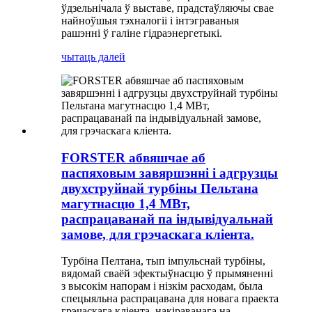
ўдзельнічала ў выставе, прадстаўляючы свае
найноўшыя тэхналогіі і інтэграваныя
рашэнні ў галіне гідраэнергетыкі.
чытаць далей
FORSTER абвяшчае аб
паспяховым завяршэнні і адгрузцы
двухструйнай турбіны Пельтана
магутнасцю 1,4 МВт,
распрацаванай па індывідуальнай
замове, для грэчаскага кліента.
Турбіна Пелтана, тып імпульснай турбіны,
вядомай сваёй эфектыўнасцю ў прымяненні
з высокім напорам і нізкім расходам, была
спецыяльна распрацавана для новага праекта
грэчаскага кліента, накіраванага на