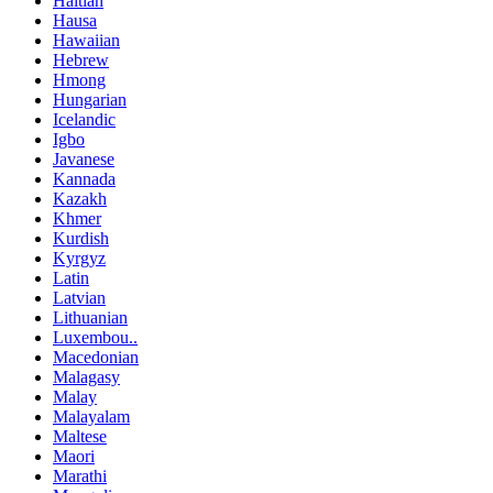
Haitian
Hausa
Hawaiian
Hebrew
Hmong
Hungarian
Icelandic
Igbo
Javanese
Kannada
Kazakh
Khmer
Kurdish
Kyrgyz
Latin
Latvian
Lithuanian
Luxembou..
Macedonian
Malagasy
Malay
Malayalam
Maltese
Maori
Marathi