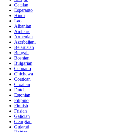
Catalan
Esperanto
Hindi
Lao
Albanian
Amharic
Armenian
Azerbaijani
Belarusian
Bengali
Bosnian
Bulgarian
Cebuano
Chichewa
Corsican
Croatian
Dutch
Estonian
Filipino
Finnish
Frisian
Galician
Georgian
Gujarati