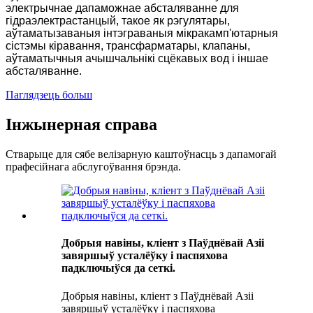
электрычнае дапаможнае абсталяванне для
гідраэлектрастанцый, такое як рэгулятары,
аўтаматызаваныя інтэграваныя мікракамп'ютарныя
сістэмы кіравання, трансфарматары, клапаны,
аўтаматычныя ачышчальнікі сцёкавых вод і іншае
абсталяванне.
Паглядзець больш
Інжынерная справа
Стварыце для сябе велізарную каштоўнасць з дапамогай
прафесійнага абслугоўвання брэнда.
Добрыя навіны, кліент з Паўднёвай Азіі
завяршыў усталёўку і паспяхова
падключыўся да сеткі.
Добрыя навіны, кліент з Паўднёвай Азіі
завяршыў усталёўку і паспяхова