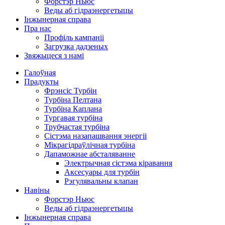
Форстэр Ньюс
Веды аб гідраэнергетыцы
Інжынерная справа
Пра нас
Профіль кампаніі
Загрузка дадзеных
Звяжыцеся з намі
Галоўная
Прадукты
Фрэнсіс Турбін
Турбіна Пелтана
Турбіна Каплана
Тургавая турбіна
Трубчастая турбіна
Сістэма назапашвання энергіі
Мікрагідраўлічная турбіна
Дапаможнае абсталяванне
Электрычная сістэма кіравання
Аксесуары для турбін
Рэгулявальны клапан
Навіны
Форстэр Ньюс
Веды аб гідраэнергетыцы
Інжынерная справа