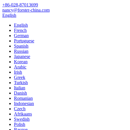
+86-028-87013699
nancy@forster-china.com
English
English
French
German
Portuguese
Spanish
Russian
Japanese
Korean
Arabic
Irish
Greek
Turkish
Italian
Danish
Romanian
Indonesian
Czech
Afrikaans
Swedish
Polish
Basque