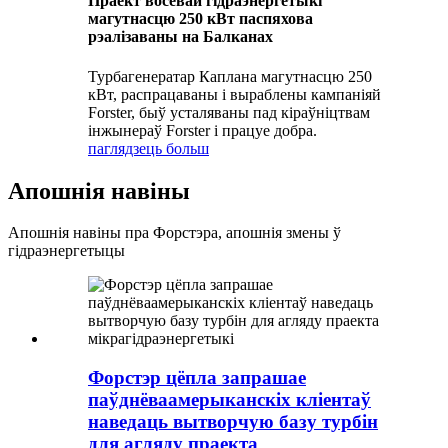
Праект восевай гідраэнергетыкі
магутнасцю 250 кВт паспяхова
рэалізаваны на Балканах
Турбагенератар Каплана магутнасцю 250
кВт, распрацаваны і выраблены кампаніяй
Forster, быў усталяваны пад кіраўніцтвам
інжынераў Forster і працуе добра.
паглядзець больш
Апошнія навіны
Апошнія навіны пра Форстэра, апошнія змены ў
гідраэнергетыцы
Форстэр цёпла запрашае
паўднёваамерыканскіх кліентаў
наведаць вытворчую базу турбін
для агляду праекта