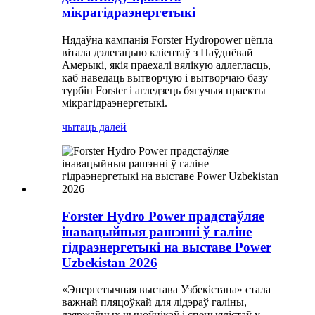
мікрагідраэнергетыкі
Нядаўна кампанія Forster Hydropower цёпла
вітала дэлегацыю кліентаў з Паўднёвай
Амерыкі, якія праехалі вялікую адлегласць,
каб наведаць вытворчую і вытворчаю базу
турбін Forster і агледзець бягучыя праекты
мікрагідраэнергетыкі.
чытаць далей
Forster Hydro Power прадстаўляе
інавацыйныя рашэнні ў галіне
гідраэнергетыкі на выставе Power
Uzbekistan 2026
«Энергетычная выстава Узбекістана» стала
важнай пляцоўкай для лідэраў галіны,
дзяржаўных чыноўнікаў і спецыялістаў у