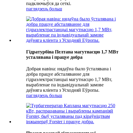
падключыўся да сеткі.
паглядзець больш
Гідратурбіна Пелтана магутнасцю 1,7 МВт
усталявана і працуе добра
Добрая навіна: нядаўна было ўсталявана і
добра працуе абсталяванне для
гідраэлектрастанцыі магутнасцю 1,7 МВт,
вырабленае па індывідуальнай замове
даўняга кліента з Усходняй Еўропы.
паглядзець больш