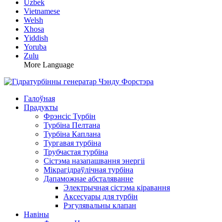
Uzbek
Vietnamese
Welsh
Xhosa
Yiddish
Yoruba
Zulu
More Language
Галоўная
Прадукты
Фрэнсіс Турбін
Турбіна Пелтана
Турбіна Каплана
Тургавая турбіна
Трубчастая турбіна
Сістэма назапашвання энергіі
Мікрагідраўлічная турбіна
Дапаможнае абсталяванне
Электрычная сістэма кіравання
Аксесуары для турбін
Рэгулявальны клапан
Навіны