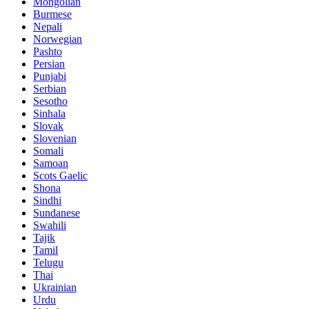
Mongolian
Burmese
Nepali
Norwegian
Pashto
Persian
Punjabi
Serbian
Sesotho
Sinhala
Slovak
Slovenian
Somali
Samoan
Scots Gaelic
Shona
Sindhi
Sundanese
Swahili
Tajik
Tamil
Telugu
Thai
Ukrainian
Urdu