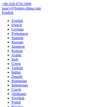
+86-028-87013699
nancy@forster-china.com
English
English
French
German
Portuguese
Spanish
Russian
Japanese
Korean
Arabic
Irish
Greek
Turkish
Italian
Danish
Romanian
Indonesian
Czech
Afrikaans
Swedish
Polish
Basque