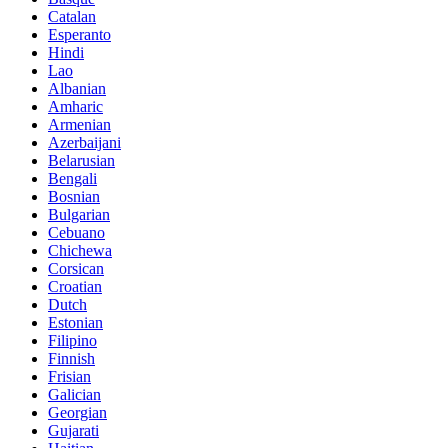
Catalan
Esperanto
Hindi
Lao
Albanian
Amharic
Armenian
Azerbaijani
Belarusian
Bengali
Bosnian
Bulgarian
Cebuano
Chichewa
Corsican
Croatian
Dutch
Estonian
Filipino
Finnish
Frisian
Galician
Georgian
Gujarati