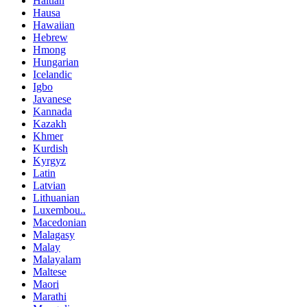
Haitian
Hausa
Hawaiian
Hebrew
Hmong
Hungarian
Icelandic
Igbo
Javanese
Kannada
Kazakh
Khmer
Kurdish
Kyrgyz
Latin
Latvian
Lithuanian
Luxembou..
Macedonian
Malagasy
Malay
Malayalam
Maltese
Maori
Marathi