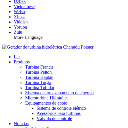
Uzbek
Vietnamese
Welsh
Xhosa
Yiddish
Yoruba
Zulu
More Language
Lar
Produtos
Turbina Francis
Turbina Pelton
Turbina Kaplan
Turbina Turgo
Turbina Tubular
Sistema de armazenamento de energia
Microturbina Hidráulica
Equipamentos de apoio
Sistema de controle elétrico
Acessórios para turbinas
Válvula de controle
Notícias