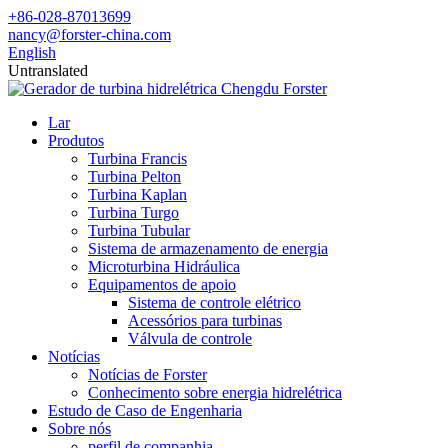
+86-028-87013699
nancy@forster-china.com
English
Untranslated
Lar
Produtos
Turbina Francis
Turbina Pelton
Turbina Kaplan
Turbina Turgo
Turbina Tubular
Sistema de armazenamento de energia
Microturbina Hidráulica
Equipamentos de apoio
Sistema de controle elétrico
Acessórios para turbinas
Válvula de controle
Notícias
Notícias de Forster
Conhecimento sobre energia hidrelétrica
Estudo de Caso de Engenharia
Sobre nós
perfil de companhia