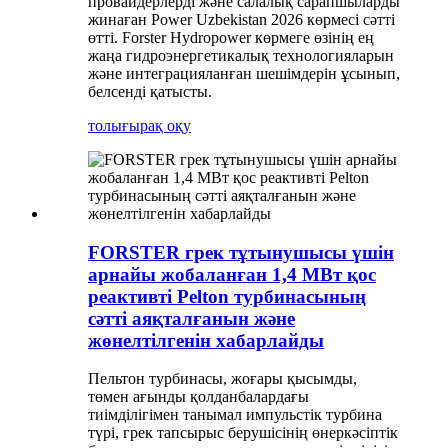
провайдерлерді және салалық сарапшыларды
жинаған Power Uzbekistan 2026 көрмесі сәтті
өтті. Forster Hydropower көрмеге өзінің ең
жаңа гидроэнергетикалық технологияларын
және интеграцияланған шешімдерін ұсынып,
белсенді қатысты.
толығырақ оқу
FORSTER грек тұтынушысы үшін
арнайы жобаланған 1,4 МВт қос
реактивті Pelton турбинасының
сәтті аяқталғанын және
жөнелтілгенін хабарлайды
Пельтон турбинасы, жоғары қысымды,
төмен ағынды қолданбалардағы
тиімділігімен танымал импульстік турбина
түрі, грек тапсырыс берушісінің өнеркәсіптік