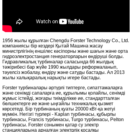
1956 жылы құрылған Chengdu Forster Technology Co., Ltd.
компаниясы бір кездері Қытай Машина жасау
министрлігінің еншілес кәсіпорны және шағын және орта
гидроэлектростанция генераторларын өндіруші болды.
Гидравликалық турбиналар саласында 66 жылдық
тәжірибесі бар жүйе 1990 жылдары реформаланып,
тәуелсіз жобалау, өндіру және сатуды бастады. Ал 2013
жылы халықаралық нарықты игере бастады.
Forster турбиналары әртүрлі типтерге, сипаттамаларға
және сенімді сапаларға ие, құрылымы қолайлы, сенімді
жұмыс істейді, жоғары тиімділікке ие, стандартталған
бөлшектерге ие және ыңғайлы техникалық қызмет
көрсетеді. Бір турбинаның қуаты 20000 кВт-қа жетуі
мүмкін. Негізгі түрлері - Kaplan турбинасы, құбырлы
турбинасы, Francis турбинасы, Turgo турбинасы, Pelton
турбинасы. Forster сонымен қатар су электр
станцияларына арналған электрлік қосалқы