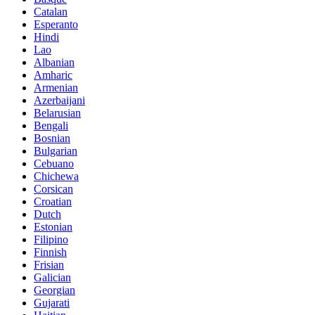
Catalan
Esperanto
Hindi
Lao
Albanian
Amharic
Armenian
Azerbaijani
Belarusian
Bengali
Bosnian
Bulgarian
Cebuano
Chichewa
Corsican
Croatian
Dutch
Estonian
Filipino
Finnish
Frisian
Galician
Georgian
Gujarati