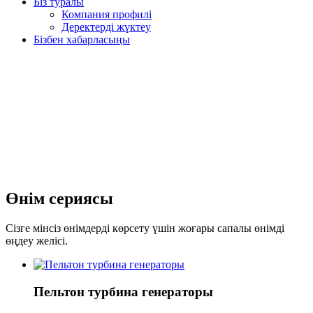
Біз туралы
Компания профилі
Деректерді жүктеу
Бізбен хабарласыңы
Өнім сериясы
Сізге мінсіз өнімдерді көрсету үшін жоғары сапалы өнімді
өңдеу желісі.
Пельтон турбина генераторы