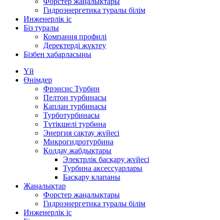
Форстер жаңалықтары
Гидроэнергетика туралы білім
Инженерлік іс
Біз туралы
Компания профилі
Деректерді жүктеу
Бізбен хабарласыңы
Үй
Өнімдер
Фрэнсис Турбин
Пелтон турбинасы
Каплан турбинасы
Турботурбинасы
Түтікшелі турбина
Энергия сақтау жүйесі
Микрогидротурбина
Қолдау жабдықтары
Электрлік басқару жүйесі
Турбина аксессуарлары
Басқару клапаны
Жаңалықтар
Форстер жаңалықтары
Гидроэнергетика туралы білім
Инженерлік іс