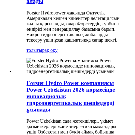
алады
Forster Hydropower жақында Оңтүстік
Америкадан келген клиенттер делегациясын
жылы қарсы алды, олар Форстердің турбина
өндірісі мен генерациялау базасына барып,
микро гидроэнергетикалық жобаларды
тексеру үшін ұзақ қашықтыққа сапар шекті.
толығырақ оқу
Forster Hydro Power компаниясы
Power Uzbekistan 2026 көрмесінде
инновациялық
гидроэнергетикалық шешімдерді
ұсынады
Power Uzbekistan сала жетекшілері, үкімет
қызметкерлері және энергетика мамандары
үшін Өзбекстан мен бүкіл аймақ бойынша