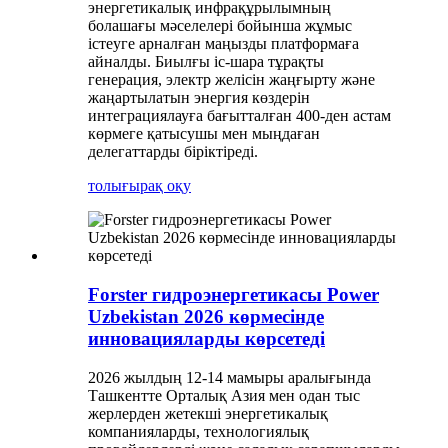
энергетикалық инфрақұрылымның
болашағы мәселелері бойынша жұмыс
істеуге арналған маңызды платформаға
айналды. Биылғы іс-шара тұрақты
генерация, электр желісін жаңғырту және
жаңартылатын энергия көздерін
интеграциялауға бағытталған 400-ден астам
көрмеге қатысушы мен мыңдаған
делегаттарды біріктіреді.
толығырақ оқу
Forster гидроэнергетикасы Power
Uzbekistan 2026 көрмесінде
инновацияларды көрсетеді
2026 жылдың 12-14 мамыры аралығында
Ташкентте Орталық Азия мен одан тыс
жерлерден жетекші энергетикалық
компанияларды, технологиялық