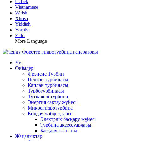
Uzbek
Vietnamese
Welsh
Xhosa
Yiddish
Yoruba
Zulu
More Language
Үй
Өнімдер
Фрэнсис Турбин
Пелтон турбинасы
Каплан турбинасы
Турботурбинасы
Түтікшелі турбина
Энергия сақтау жүйесі
Микрогидротурбина
Қолдау жабдықтары
Электрлік басқару жүйесі
Турбина аксессуарлары
Басқару клапаны
Жаңалықтар