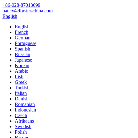
+86-028-87013699
nancy@forster-china.com
English
English
French
German
Portuguese
Spanish
Russian
Japanese
Korean
Arabic
Irish
Greek
Turkish
Italian
Danish
Romanian
Indonesian
Czech
Afrikaans
Swedish
Polish
Basque