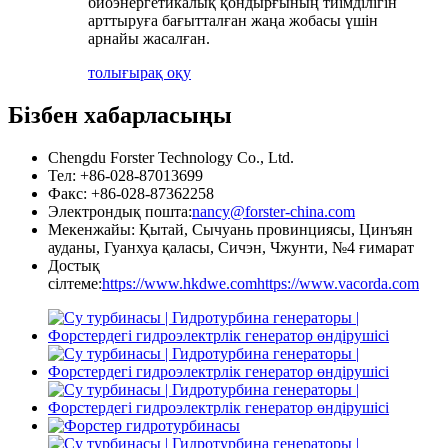
биоэнергетикалық қондырғының тиімділігін
арттыруға бағытталған жаңа жобасы үшін
арнайы жасалған.
толығырақ оқу
Бізбен хабарласыңы
Chengdu Forster Technology Co., Ltd.
Тел: +86-028-87013699
Факс: +86-028-87362258
Электрондық пошта:
nancy@forster-china.com
Мекенжайы: Қытай, Сычуань провинциясы, Цинъян
ауданы, Гуанхуа қаласы, Сичэн, Чжунти, №4 ғимарат
Достық
сілтеме:
https://www.hkdwe.com
https://www.vacorda.com