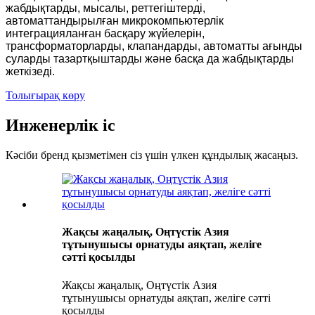
жабдықтарды, мысалы, реттегіштерді,
автоматтандырылған микрокомпьютерлік
интеграцияланған басқару жүйелерін,
трансформаторларды, клапандарды, автоматты ағынды
суларды тазартқыштарды және басқа да жабдықтарды
жеткізеді.
Толығырақ көру
Инженерлік іс
Кәсіби бренд қызметімен сіз үшін үлкен құндылық жасаңыз.
Жақсы жаңалық, Оңтүстік Азия
тұтынушысы орнатуды аяқтап, желіге
сәтті қосылды
Жақсы жаңалық, Оңтүстік Азия
тұтынушысы орнатуды аяқтап, желіге сәтті
қосылды