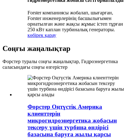
гидроэнергетика жобасы сәтті орнатылды
Forster компаниясы жобалап, шығарған,
Forster инженерлерінің басшылығымен
орнатылған және жақсы жұмыс істеп тұрған
250 кВт каплан турбиналық генераторы.
көбірек қарау
Соңғы жаңалықтар
Форстер туралы соңғы жаңалықтар, Гидроэнергетика
саласындағы соңғы өзгерістер
Форстер Оңтүстік Америка
клиенттерін
микрогидроэнергетика жобасын
тексеру үшін турбина өндірісі
базасына баруға жылы қарсы