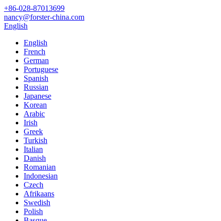
+86-028-87013699
nancy@forster-china.com
English
English
French
German
Portuguese
Spanish
Russian
Japanese
Korean
Arabic
Irish
Greek
Turkish
Italian
Danish
Romanian
Indonesian
Czech
Afrikaans
Swedish
Polish
Basque