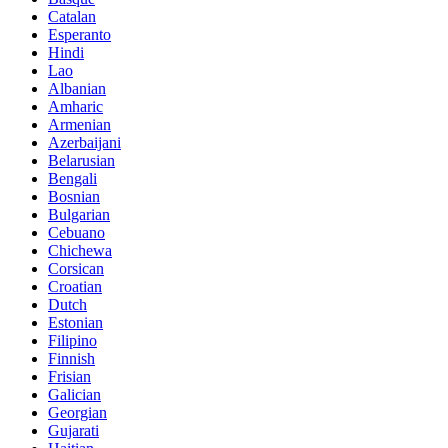
Catalan
Esperanto
Hindi
Lao
Albanian
Amharic
Armenian
Azerbaijani
Belarusian
Bengali
Bosnian
Bulgarian
Cebuano
Chichewa
Corsican
Croatian
Dutch
Estonian
Filipino
Finnish
Frisian
Galician
Georgian
Gujarati