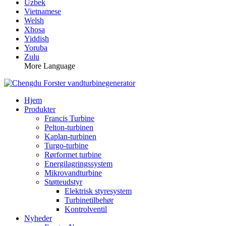
Uzbek
Vietnamese
Welsh
Xhosa
Yiddish
Yoruba
Zulu
More Language
Hjem
Produkter
Francis Turbine
Pelton-turbinen
Kaplan-turbinen
Turgo-turbine
Rørformet turbine
Energilagringssystem
Mikrovandturbine
Støtteudstyr
Elektrisk styresystem
Turbinetilbehør
Kontrolventil
Nyheder