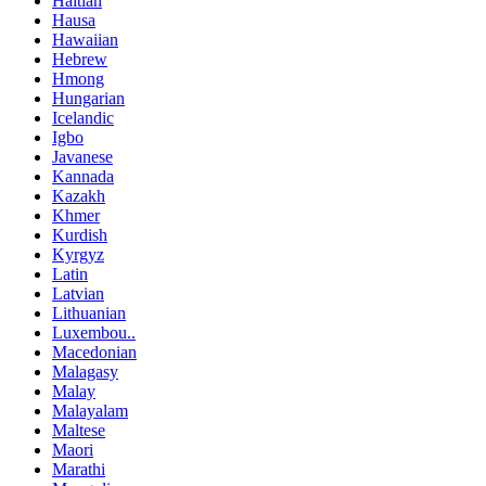
Haitian
Hausa
Hawaiian
Hebrew
Hmong
Hungarian
Icelandic
Igbo
Javanese
Kannada
Kazakh
Khmer
Kurdish
Kyrgyz
Latin
Latvian
Lithuanian
Luxembou..
Macedonian
Malagasy
Malay
Malayalam
Maltese
Maori
Marathi