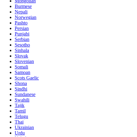
Mongolian
Burmese
Nepali
Norwegian
Pashto
Persian
Punjabi
Serbian
Sesotho
Sinhala
Slovak
Slovenian
Somali
Samoan
Scots Gaelic
Shona
Sindhi
Sundanese
Swahili
Tajik
Tamil
Telugu
Thai
Ukrainian
Urdu