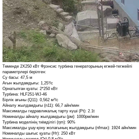
Төменде 2X250 кВт Фрэнсис турбина генераторының егжей-тегжейлі
параметрлері берілген:
Су басы: 47,5 м
Ағын жылдамдығы: 1,25³/с
Орнатылған қуаты: 2*250 кВт
Турбина: HLF251-WJ-46
Бірлік ағыны (Q11): 0,562 м³/с
Айналу жылдамдығы (n11): 66,7 айн/мин
Максималды гидравликалық тарту күші (Pt): 2.1t
Номиналды айналу жылдамдығы (рм): 1000рм/мин
Турбина моделінің тиімділігі (ηm): 90%
Максималды ұшу-қону жолағының жылдамдығы (nfmax): 1924 айн/мин
Номиналды шығыс қуаты (Нт): 250 кВт
Номиналды разряд (Qr) 0,8 м3/с