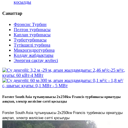
қосылды
Санаттар
Фрэнсис Турбин
Пелтон турбинасы
Каплан турбинасы
Турботурбинасы
Түтікшелі турбина
Микрогидротурбина
Қолдау жабдықтары
Энергия сақтау жүйесі
Forster South Asia тұтынушысы 2x250kw Francis турбинасы орнатуды
аяқтап, электр желісіне сәтті қосылды
Forster South Asia тұтынушысы 2x250kw Francis турбинасы орнатуды
аяқтап, электр желісіне сәтті қосылды