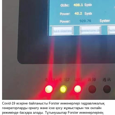
Covid-19 әсеріне байланысты Forster инженерлері гидравликалық
генераторларды орнату және іске қосу жұмыстарын тек онлайн
режимінде басқара алады. Тұтынушылар Forster инженерлерінің