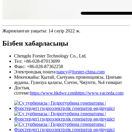
Жарияланған уақыты: 14 сәуір 2022 ж.
Бізбен хабарласыңы
Chengdu Forster Technology Co., Ltd.
Тел: +86-028-87013699
Факс: +86-028-87362258
Электрондық пошта:
nancy@forster-china.com
Мекенжайы: Қытай, Сычуань провинциясы, Цинъян
ауданы, Гуанхуа қаласы, Сичэн, Чжунти, №4 ғимарат
Достық
сілтеме:
https://www.hkdwe.com
https://www.vacorda.com