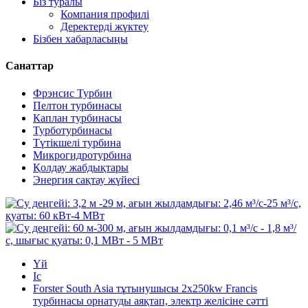
Біз туралы
Компания профилі
Деректерді жүктеу
Бізбен хабарласыңы
Санаттар
Фрэнсис Турбин
Пелтон турбинасы
Каплан турбинасы
Турботурбинасы
Түтікшелі турбина
Микрогидротурбина
Қолдау жабдықтары
Энергия сақтау жүйесі
Үй
Іс
Forster South Asia тұтынушысы 2x250kw Francis
турбинасы орнатуды аяқтап, электр желісіне сәтті