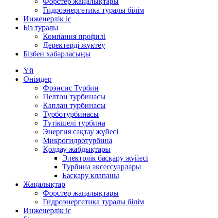
Форстер жаңалықтары
Гидроэнергетика туралы білім
Инженерлік іс
Біз туралы
Компания профилі
Деректерді жүктеу
Бізбен хабарласыңы
Үй
Өнімдер
Фрэнсис Турбин
Пелтон турбинасы
Каплан турбинасы
Турботурбинасы
Түтікшелі турбина
Энергия сақтау жүйесі
Микрогидротурбина
Қолдау жабдықтары
Электрлік басқару жүйесі
Турбина аксессуарлары
Басқару клапаны
Жаңалықтар
Форстер жаңалықтары
Гидроэнергетика туралы білім
Инженерлік іс