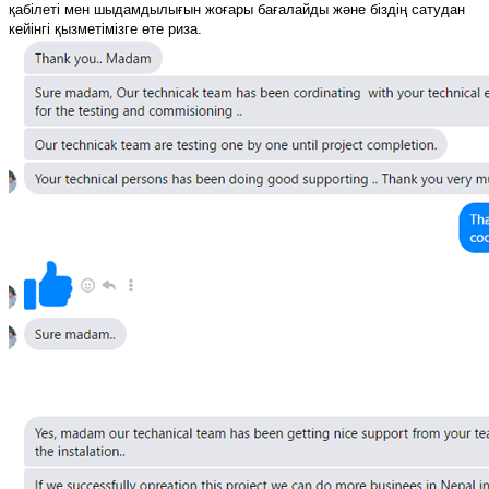
қабілеті мен шыдамдылығын жоғары бағалайды және біздің сатудан
кейінгі қызметімізге өте риза.