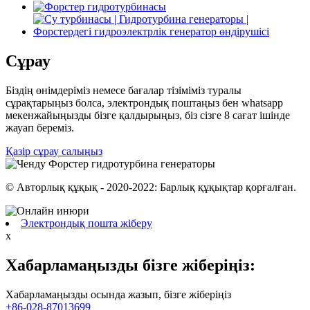
Сұрау
Біздің өнімдеріміз немесе бағалар тізіміміз туралы
сұрақтарыңыз болса, электрондық поштаңыз бен whatsapp
мекенжайыңызды бізге қалдырыңыз, біз сізге 8 сағат ішінде
жауап береміз.
Қазір сұрау салыңыз
© Авторлық құқық - 2020-2022: Барлық құқықтар қорғалған.
Электрондық пошта жіберу
x
Хабарламаңызды бізге жіберіңіз:
Хабарламаңызды осында жазып, бізге жіберіңіз
+86-028-87013699