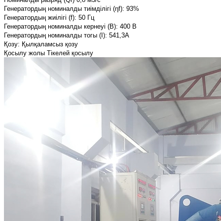
Генератордың номиналды тиімділігі (ηf): 93%
Генератордың жиілігі (f): 50 Гц
Генератордың номиналды кернеуі (В): 400 В
Генератордың номиналды тогы (I): 541,3A
Қозу: Қылқаламсыз қозу
Қосылу жолы Тікелей қосылу