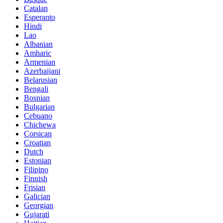
Catalan
Esperanto
Hindi
Lao
Albanian
Amharic
Armenian
Azerbaijani
Belarusian
Bengali
Bosnian
Bulgarian
Cebuano
Chichewa
Corsican
Croatian
Dutch
Estonian
Filipino
Finnish
Frisian
Galician
Georgian
Gujarati