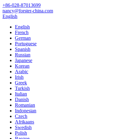
+86-028-87013699
nancy@forster-china.com
English
English
French
German
Portuguese
Spanish
Russian
Japanese
Korean
Arabic
Irish
Greek
Turkish
Italian
Danish
Romanian
Indonesian
Czech
Afrikaans
Swedish
Polish
Basque