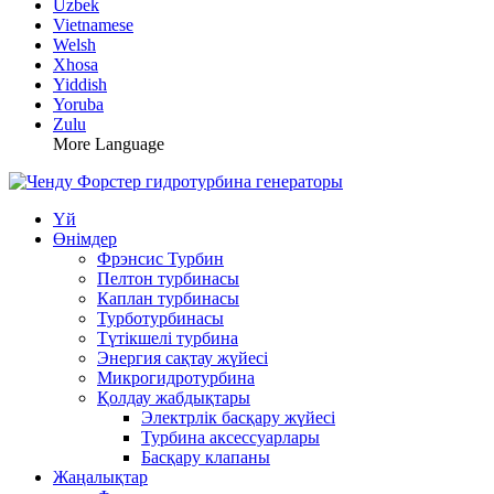
Uzbek
Vietnamese
Welsh
Xhosa
Yiddish
Yoruba
Zulu
More Language
Үй
Өнімдер
Фрэнсис Турбин
Пелтон турбинасы
Каплан турбинасы
Турботурбинасы
Түтікшелі турбина
Энергия сақтау жүйесі
Микрогидротурбина
Қолдау жабдықтары
Электрлік басқару жүйесі
Турбина аксессуарлары
Басқару клапаны
Жаңалықтар