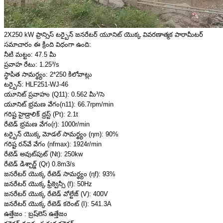
2X250 kW ఫ్రాన్సిస్ టర్బైన్ జనరేటర్ యూనిట్ యొక్క వివరణాత్మక పారామీటర్
సమాచారం ఈ క్రింది విధంగా ఉంది:
నీటి మట్టం: 47.5 మీ
ప్రవాహ రేటు: 1.25³/s
స్థాపిత సామర్థ్యం: 2*250 కిలోవాట్లు
టర్బైన్: HLF251-WJ-46
యూనిట్ ప్రవాహం (Q11): 0.562 మీ³/సె
యూనిట్ భ్రమణ వేగం(n11): 66.7rpm/min
గరిష్ట హైడ్రాలిక్ థ్రస్ట్ (Pt): 2.1t
రేటెడ్ భ్రమణ వేగం(r): 1000r/min
టర్బైన్ యొక్క మోడల్ సామర్థ్యం (ηm): 90%
గరిష్ట రన్‌వే వేగం (nfmax): 1924r/min
రేటెడ్ అవుట్‌పుట్ (Nt): 250kw
రేటెడ్ డిశ్చార్జ్ (Qr) 0.8m3/s
జనరేటర్ యొక్క రేటెడ్ సామర్థ్యం (ηf): 93%
జనరేటర్ యొక్క ఫ్రీక్వెన్సీ (f): 50Hz
జనరేటర్ యొక్క రేటెడ్ వోల్టేజ్ (V): 400V
జనరేటర్ యొక్క రేటెడ్ కరెంట్ (I): 541.3A
ఉత్తేజం : బ్రష్‌లెస్ ఉత్తేజం