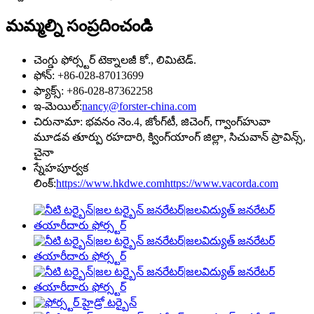
మమ్మల్ని సంప్రదించండి
చెంగ్డు ఫోర్స్టర్ టెక్నాలజీ కో., లిమిటెడ్.
ఫోన్: +86-028-87013699
ఫ్యాక్స్: +86-028-87362258
ఇ-మెయిల్:
nancy@forster-china.com
చిరునామా: భవనం నెం.4, జోంగ్‌టీ, జిచెంగ్, గ్వాంగ్‌హువా
మూడవ తూర్పు రహదారి, క్వింగ్‌యాంగ్ జిల్లా, సిచువాన్ ప్రావిన్స్,
చైనా
స్నేహపూర్వక
లింక్:
https://www.hkdwe.com
https://www.vacorda.com