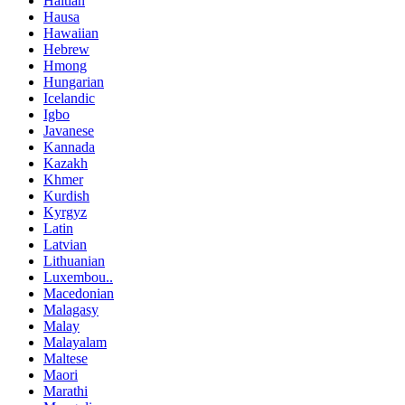
Haitian
Hausa
Hawaiian
Hebrew
Hmong
Hungarian
Icelandic
Igbo
Javanese
Kannada
Kazakh
Khmer
Kurdish
Kyrgyz
Latin
Latvian
Lithuanian
Luxembou..
Macedonian
Malagasy
Malay
Malayalam
Maltese
Maori
Marathi