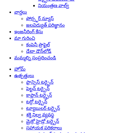
నియంత్రణ వాల్వ్
వార్తలు
ఫోర్స్టర్ న్యూస్
జలవిద్యుత్ పరిజ్ఞానం
ఇంజనీరింగ్ కేసు
మా గురించి
కంపెనీ ప్రొఫైల్
డేటా డౌన్‌లోడ్
మమ్మల్ని సంప్రదించండి
హోమ్
ఉత్పత్తులు
ఫ్రాన్సిస్ టర్బైన్
పెల్టన్ టర్బైన్
కాప్లాన్ టర్బైన్
టర్గో టర్బైన్
ట్యూబులర్ టర్బైన్
శక్తి నిల్వ వ్యవస్థ
మైక్రో హైడ్రో టర్బైన్
సహాయక పరికరాలు