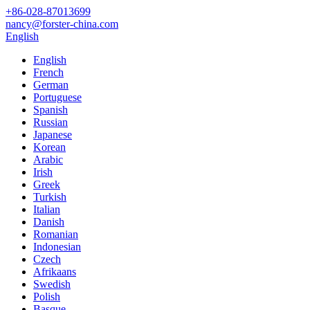
+86-028-87013699
nancy@forster-china.com
English
English
French
German
Portuguese
Spanish
Russian
Japanese
Korean
Arabic
Irish
Greek
Turkish
Italian
Danish
Romanian
Indonesian
Czech
Afrikaans
Swedish
Polish
Basque