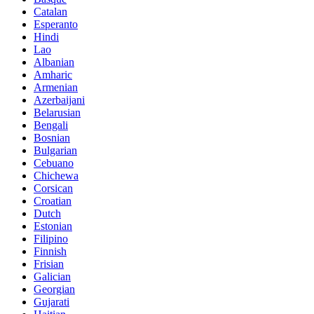
Catalan
Esperanto
Hindi
Lao
Albanian
Amharic
Armenian
Azerbaijani
Belarusian
Bengali
Bosnian
Bulgarian
Cebuano
Chichewa
Corsican
Croatian
Dutch
Estonian
Filipino
Finnish
Frisian
Galician
Georgian
Gujarati