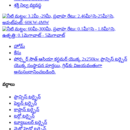
శక్తి నిల్వ వ్యవస్థ
హోమ్
కేసు
ఫోర్స్టర్ సౌత్ ఆసియా కస్టమర్ యొక్క 2x250kw ఫ్రాన్సిస్ టర్బైన్
యొక్క సంస్థాపన పూర్తయి, గ్రిడ్‌కు విజయవంతంగా
అనుసంధానించబడింది.
వర్గాలు
ఫ్రాన్సిస్ టర్బైన్
పెల్టన్ టర్బైన్
కాప్లాన్ టర్బైన్
టర్గో టర్బైన్
ట్యూబులర్ టర్బైన్
మైక్రో హైడ్రో టర్బైన్