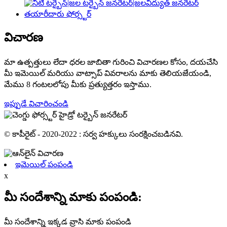
విచారణ
మా ఉత్పత్తులు లేదా ధరల జాబితా గురించి విచారణల కోసం, దయచేసి
మీ ఇమెయిల్ మరియు వాట్సాప్ వివరాలను మాకు తెలియజేయండి,
మేము 8 గంటలలోపు మీకు ప్రత్యుత్తరం ఇస్తాము.
ఇప్పుడే విచారించండి
© కాపీరైట్ - 2020-2022 : సర్వ హక్కులు సంరక్షించబడినవి.
ఇమెయిల్ పంపండి
x
మీ సందేశాన్ని మాకు పంపండి:
మీ సందేశాన్ని ఇక్కడ వ్రాసి మాకు పంపండి