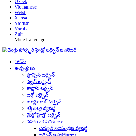
Uzbek
Vietnamese
Welsh
Xhosa
Yiddish
Yoruba
Zulu
More Language
హోమ్
ఉత్పత్తులు
ఫ్రాన్సిస్ టర్బైన్
పెల్టన్ టర్బైన్
కాప్లాన్ టర్బైన్
టర్గో టర్బైన్
ట్యూబులర్ టర్బైన్
శక్తి నిల్వ వ్యవస్థ
మైక్రో హైడ్రో టర్బైన్
సహాయక పరికరాలు
విద్యుత్ నియంత్రణ వ్యవస్థ
టర్బైన్ ఉపకరణాలు