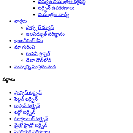
విద్యుత్ నియంత్రణ వ్యవస్థ
టర్బైన్ ఉపకరణాలు
నియంత్రణ వాల్వ్
వార్తలు
ఫోర్స్టర్ న్యూస్
జలవిద్యుత్ పరిజ్ఞానం
ఇంజనీరింగ్ కేసు
మా గురించి
కంపెనీ ప్రొఫైల్
డేటా డౌన్‌లోడ్
మమ్మల్ని సంప్రదించండి
వర్గాలు
ఫ్రాన్సిస్ టర్బైన్
పెల్టన్ టర్బైన్
కాప్లాన్ టర్బైన్
టర్గో టర్బైన్
ట్యూబులర్ టర్బైన్
మైక్రో హైడ్రో టర్బైన్
సహాయక పరికరాలు