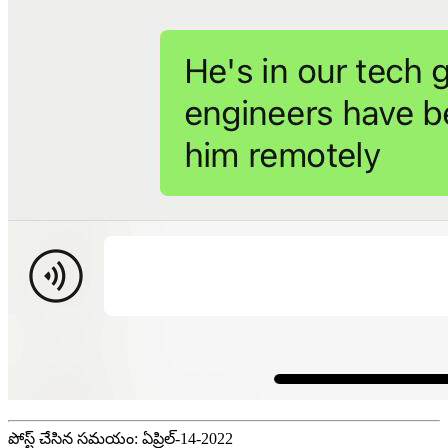
పోస్ట్ చేసిన సమయం: ఏప్రిల్-14-2022