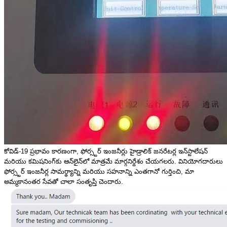
కోవిడ్-19 ప్రభావం కారణంగా, ఫోర్స్టర్ ఇంజనీర్లు హైడ్రాలిక్ జనరేటర్ల ఇన్‌స్టాలేషన్
మరియు కమిషనింగ్‌కు ఆన్‌లైన్‌లో మాత్రమే మార్గనిర్దేశం చేయగలరు. వినియోగదారులు
ఫోర్స్టర్ ఇంజనీర్ల సామర్థ్యాన్ని మరియు సహనాన్ని ఎంతగానో గుర్తించి, మా
అమ్మకానంతర సేవతో చాలా సంతృప్తి చెందారు.