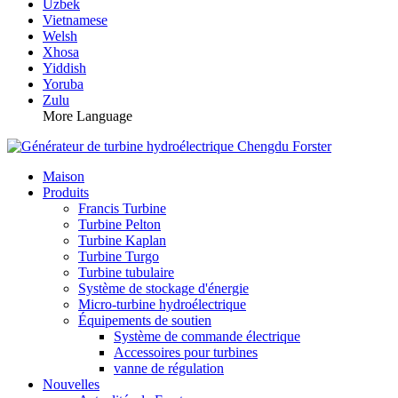
Uzbek
Vietnamese
Welsh
Xhosa
Yiddish
Yoruba
Zulu
More Language
Maison
Produits
Francis Turbine
Turbine Pelton
Turbine Kaplan
Turbine Turgo
Turbine tubulaire
Système de stockage d'énergie
Micro-turbine hydroélectrique
Équipements de soutien
Système de commande électrique
Accessoires pour turbines
vanne de régulation
Nouvelles