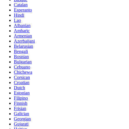
Catalan
Esperanto
Hindi
Lao
Albanian
Amharic
Armenian
Azerbaijani
Belarusian
Bengali
Bosnian
Bulgarian
Cebuano
Chichewa
Corsican
Croatian
Dutch
Estonian
Filipino
Finnish
Frisian
Galician
Georgian
Gujarati