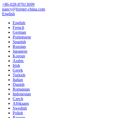
+86-028-87013699
nancy@forster-china.com
English
English
French
German
Portuguese
Spanish
Russian
Japanese
Korean
Arabic
Irish
Greek
Turkish
Italian
Danish
Romanian
Indonesian
Czech
Afrikaans
Swedish
Polish
Basque