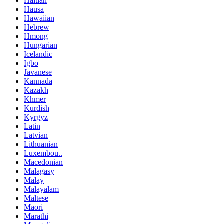
Haitian
Hausa
Hawaiian
Hebrew
Hmong
Hungarian
Icelandic
Igbo
Javanese
Kannada
Kazakh
Khmer
Kurdish
Kyrgyz
Latin
Latvian
Lithuanian
Luxembou..
Macedonian
Malagasy
Malay
Malayalam
Maltese
Maori
Marathi