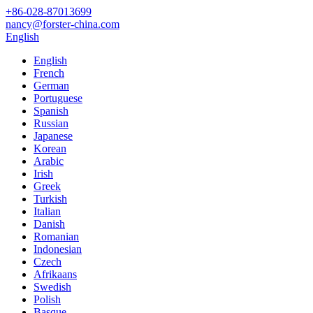
+86-028-87013699
nancy@forster-china.com
English
English
French
German
Portuguese
Spanish
Russian
Japanese
Korean
Arabic
Irish
Greek
Turkish
Italian
Danish
Romanian
Indonesian
Czech
Afrikaans
Swedish
Polish
Basque