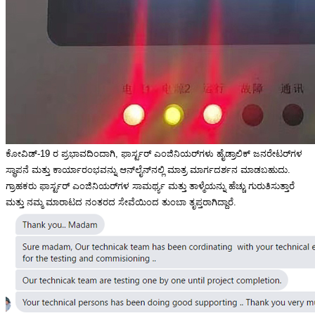
ಕೋವಿಡ್-19 ರ ಪ್ರಭಾವದಿಂದಾಗಿ, ಫಾರ್ಸ್ಟರ್ ಎಂಜಿನಿಯರ್‌ಗಳು ಹೈಡ್ರಾಲಿಕ್ ಜನರೇಟರ್‌ಗಳ
ಸ್ಥಾಪನೆ ಮತ್ತು ಕಾರ್ಯಾರಂಭವನ್ನು ಆನ್‌ಲೈನ್‌ನಲ್ಲಿ ಮಾತ್ರ ಮಾರ್ಗದರ್ಶನ ಮಾಡಬಹುದು.
ಗ್ರಾಹಕರು ಫಾರ್ಸ್ಟರ್ ಎಂಜಿನಿಯರ್‌ಗಳ ಸಾಮರ್ಥ್ಯ ಮತ್ತು ತಾಳ್ಮೆಯನ್ನು ಹೆಚ್ಚು ಗುರುತಿಸುತ್ತಾರೆ
ಮತ್ತು ನಮ್ಮ ಮಾರಾಟದ ನಂತರದ ಸೇವೆಯಿಂದ ತುಂಬಾ ತೃಪ್ತರಾಗಿದ್ದಾರೆ.