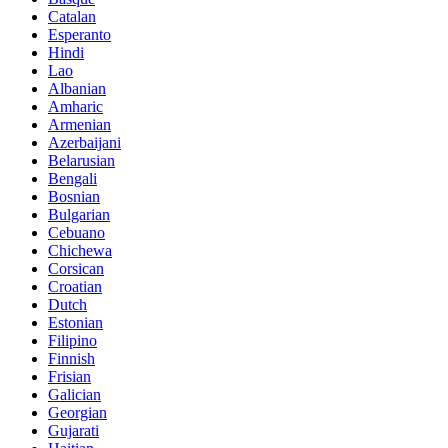
Catalan
Esperanto
Hindi
Lao
Albanian
Amharic
Armenian
Azerbaijani
Belarusian
Bengali
Bosnian
Bulgarian
Cebuano
Chichewa
Corsican
Croatian
Dutch
Estonian
Filipino
Finnish
Frisian
Galician
Georgian
Gujarati