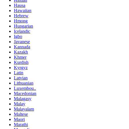
Haitian
Hausa
Hawaiian
Hebrew
Hmong
Hungarian
Icelandic
Igbo
Javanese
Kannada
Kazakh
Khmer
Kurdish
Kyrgyz
Latin
Latvian
Lithuanian
Luxembou..
Macedonian
Malagasy
Malay
Malayalam
Maltese
Maori
Marathi