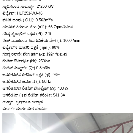
ಸ್ಥಾಪಿಸಲಾದ ಸಾಮರ್ಥ್ಯ: 2*250 kW
ಟರ್ಬೈನ್: HLF251-WJ-46
ಘಟಕ ಹರಿವು ( Q11): 0.562m³/s
ಯುನಿಟ್ ತಿರುಗುವ ವೇಗ (n11): 66.7rpm/ನಿಮಿಷ
ಗರಿಷ್ಠ ಹೈಡ್ರಾಲಿಕ್ ಒತ್ತಡ (Pt): 2.1t
ರೇಟ್ ಮಾಡಲಾದ ತಿರುಗುವಿಕೆಯ ವೇಗ (r): 1000r/min
ಟರ್ಬೈನ್‌ನ ಮಾದರಿ ದಕ್ಷತೆ ( ηm ): 90%
ಗರಿಷ್ಠ ರನ್‌ವೇ ವೇಗ (nfmax): 1924r/ನಿಮಿಷ
ರೇಟೆಡ್ ಔಟ್‌ಪುಟ್ (Nt): 250kw
ರೇಟೆಡ್ ಡಿಸ್ಚಾರ್ಜ್ (Qr) 0.8m3/s
ಜನರೇಟರ್‌ನ ರೇಟಿಂಗ್ ದಕ್ಷತೆ (ηf): 93%
ಜನರೇಟರ್‌ನ ಆವರ್ತನ (f): 50Hz
ಜನರೇಟರ್‌ನ ರೇಟೆಡ್ ವೋಲ್ಟೇಜ್ (ವಿ): 400 ವಿ
ಜನರೇಟರ್ (I) ನ ರೇಟೆಡ್ ಕರೆಂಟ್: 541.3A
ಉತ್ಸಾಹ: ಬ್ರಷ್‌ರಹಿತ ಉತ್ಸಾಹ
ಸಂಪರ್ಕ ಮಾರ್ಗ ನೇರ ಸಂಪರ್ಕ