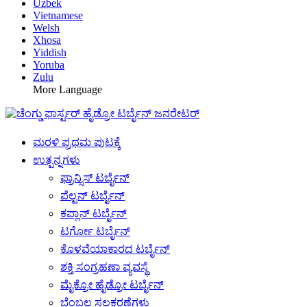
Uzbek
Vietnamese
Welsh
Xhosa
Yiddish
Yoruba
Zulu
More Language
ಮರಳಿ ಪ್ರಥಮ ಪುಟಕ್ಕೆ
ಉತ್ಪನ್ನಗಳು
ಫ್ರಾನ್ಸಿಸ್ ಟರ್ಬೈನ್
ಪೆಲ್ಟನ್ ಟರ್ಬೈನ್
ಕಪ್ಲಾನ್ ಟರ್ಬೈನ್
ಟರ್ಗೋ ಟರ್ಬೈನ್
ಕೊಳವೆಯಾಕಾರದ ಟರ್ಬೈನ್
ಶಕ್ತಿ ಸಂಗ್ರಹಣಾ ವ್ಯವಸ್ಥೆ
ಮೈಕ್ರೋ ಹೈಡ್ರೋ ಟರ್ಬೈನ್
ಬೆಂಬಲ ಸಲಕರಣೆಗಳು