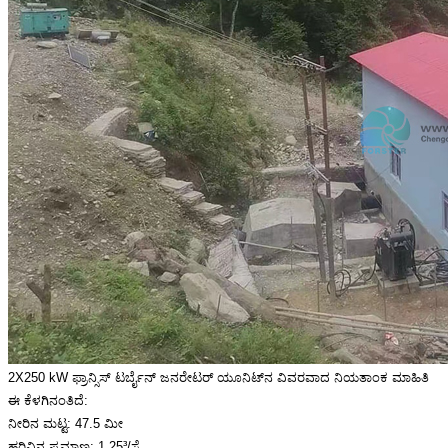
2X250 kW ಫ್ರಾನ್ಸಿಸ್ ಟರ್ಬೈನ್ ಜನರೇಟರ್ ಯೂನಿಟ್‌ನ ವಿವರವಾದ ನಿಯತಾಂಕ ಮಾಹಿತಿ
ಈ ಕೆಳಗಿನಂತಿದೆ:
ನೀರಿನ ಮಟ್ಟ: 47.5 ಮೀ
ಹರಿವಿನ ಪ್ರಮಾಣ: 1.25³/ಸೆ