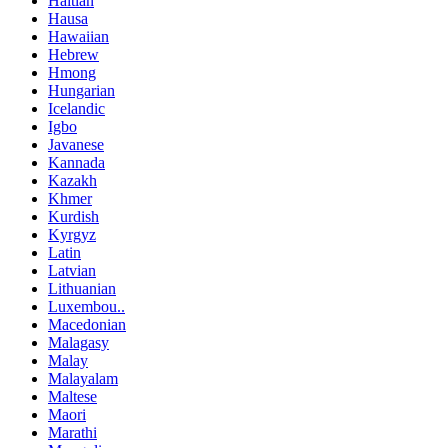
Haitian
Hausa
Hawaiian
Hebrew
Hmong
Hungarian
Icelandic
Igbo
Javanese
Kannada
Kazakh
Khmer
Kurdish
Kyrgyz
Latin
Latvian
Lithuanian
Luxembou..
Macedonian
Malagasy
Malay
Malayalam
Maltese
Maori
Marathi