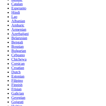
Catalan
Esperanto
Hindi
Lao
Albanian
Amharic
Armenian
Azerbaijani
Belarusian
Bengali
Bosnian
Bulgarian
Cebuano
Chichewa
Corsican
Croatian
Dutch
Estonian
Filipino
Finnish
Frisian
Galician
Georgian
Gujarati