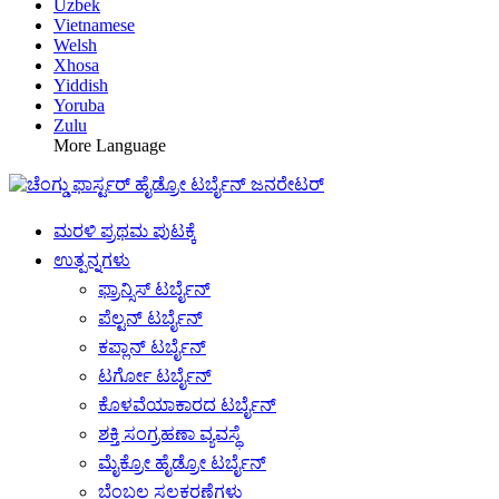
Uzbek
Vietnamese
Welsh
Xhosa
Yiddish
Yoruba
Zulu
More Language
ಮರಳಿ ಪ್ರಥಮ ಪುಟಕ್ಕೆ
ಉತ್ಪನ್ನಗಳು
ಫ್ರಾನ್ಸಿಸ್ ಟರ್ಬೈನ್
ಪೆಲ್ಟನ್ ಟರ್ಬೈನ್
ಕಪ್ಲಾನ್ ಟರ್ಬೈನ್
ಟರ್ಗೋ ಟರ್ಬೈನ್
ಕೊಳವೆಯಾಕಾರದ ಟರ್ಬೈನ್
ಶಕ್ತಿ ಸಂಗ್ರಹಣಾ ವ್ಯವಸ್ಥೆ
ಮೈಕ್ರೋ ಹೈಡ್ರೋ ಟರ್ಬೈನ್
ಬೆಂಬಲ ಸಲಕರಣೆಗಳು