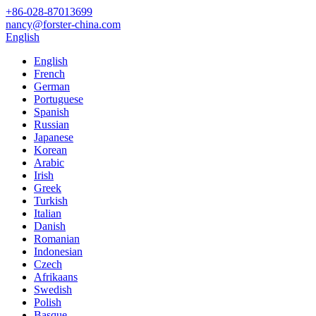
+86-028-87013699
nancy@forster-china.com
English
English
French
German
Portuguese
Spanish
Russian
Japanese
Korean
Arabic
Irish
Greek
Turkish
Italian
Danish
Romanian
Indonesian
Czech
Afrikaans
Swedish
Polish
Basque