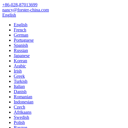
+86-028-87013699
nancy@forster-china.com
English
English
French
German
Portuguese
Spanish
Russian
Japanese
Korean
Arabic
Irish
Greek
Turkish
Italian
Danish
Romanian
Indonesian
Czech
Afrikaans
Swedish
Polish
Basque