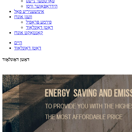
פאָרסטער נייעס
הידראָפּאַוער וויסן
אינזשעניריע פאַל
וועגן אונדז
פירמע פּראָפיל
דאַטן דאַונלאָוד
קאָנטאַקט אונדז
היים
דאַטן דאַונלאָוד
דאַטן דאַונלאָוד