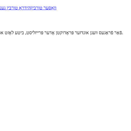
פֿאַר פֿראַגעס וועגן אונדזער פּראָדוקטן אָדער פּרייזליסט, ביטע לאָזט אונדז אייער בליצפּאָסט און וואַטסאַפּ און מיר וועלן אייך ענטפֿערן אין 8 שעה.