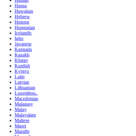
Haitian
Hausa
Hawaiian
Hebrew
Hmong
Hungarian
Icelandic
Igbo
Javanese
Kannada
Kazakh
Khmer
Kurdish
Kyrgyz
Latin
Latvian
Lithuanian
Luxembou..
Macedonian
Malagasy
Malay
Malayalam
Maltese
Maori
Marathi