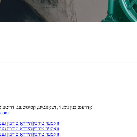
אַדרעס: בנין נומ. 4, זשאָנגטיע, קסיטשענג, דריטע מזרח גאַס פון גואַנגהואַ, קינגיאַנג דיסטריקט, סיטשואַן פּראָווינץ, כינע
.com