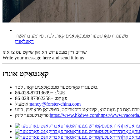
טשענגדו פאָרסטער טעכנאָלאָגיע קאָו., לטד. פֿירמע בראשור
דאַונלאָודן
שרייב דיין מעסעדזש דא און שיקט עס צו אונז
Write your message here and send it to us
קאָנטאַקט אונדז
טשענגדו פאָרסטער טעכנאָלאָגיע קאָו., לטד.
טעל.: +86-028-87013699
פאַקס: +86-028-87362258
nancy@forster-china.com
אימעיל:
https://www.vacorda
https://www.hkdwe.com
פרייַנדלעכער לינק: