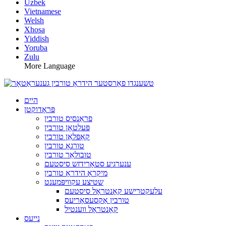
Uzbek
Vietnamese
Welsh
Xhosa
Yiddish
Yoruba
Zulu
More Language
היים
פּראָדוקטן
פראַנסיס טורבין
פּעלטאָן טורבין
קאַפּלאַן טורבין
טורגאָ טורבין
טובולאַר טורבין
ענערגיע סטאָרידזש סיסטעם
מיקראָ הידראָ טורבין
שטיצע עקוויפּמענט
עלעקטרישע קאָנטראָל סיסטעם
טורבין אַקסעסאָריעס
קאָנטראָל ווענטיל
נייעס