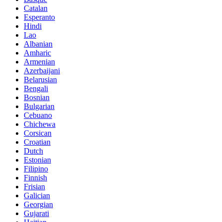
Catalan
Esperanto
Hindi
Lao
Albanian
Amharic
Armenian
Azerbaijani
Belarusian
Bengali
Bosnian
Bulgarian
Cebuano
Chichewa
Corsican
Croatian
Dutch
Estonian
Filipino
Finnish
Frisian
Galician
Georgian
Gujarati