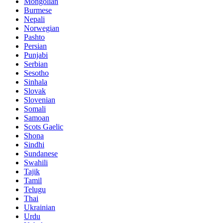
Mongolian
Burmese
Nepali
Norwegian
Pashto
Persian
Punjabi
Serbian
Sesotho
Sinhala
Slovak
Slovenian
Somali
Samoan
Scots Gaelic
Shona
Sindhi
Sundanese
Swahili
Tajik
Tamil
Telugu
Thai
Ukrainian
Urdu