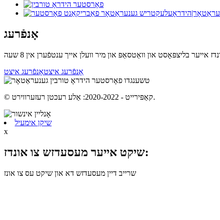
אָנפֿרעג
אָנפֿרעג איצט
אָנפֿרעג איצט
© קאַפּירייט - 2020-2022: אַלע רעכטן רעזערווירט.
שיקן אימעיל
x
שיקט אייער מעסעדזש צו אונדז:
שרייב דיין מעסעדזש דא און שיקט עס צו אונז