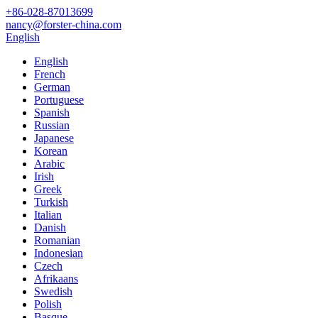
+86-028-87013699
nancy@forster-china.com
English
English
French
German
Portuguese
Spanish
Russian
Japanese
Korean
Arabic
Irish
Greek
Turkish
Italian
Danish
Romanian
Indonesian
Czech
Afrikaans
Swedish
Polish
Basque