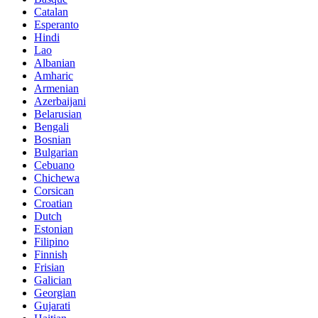
Catalan
Esperanto
Hindi
Lao
Albanian
Amharic
Armenian
Azerbaijani
Belarusian
Bengali
Bosnian
Bulgarian
Cebuano
Chichewa
Corsican
Croatian
Dutch
Estonian
Filipino
Finnish
Frisian
Galician
Georgian
Gujarati