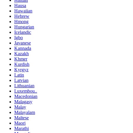
Haitian
Hausa
Hawaiian
Hebrew
Hmong
Hungarian
Icelandic
Igbo
Javanese
Kannada
Kazakh
Khmer
Kurdish
Kyrgyz
Latin
Latvian
Lithuanian
Luxembou..
Macedonian
Malagasy
Malay
Malayalam
Maltese
Maori
Marathi