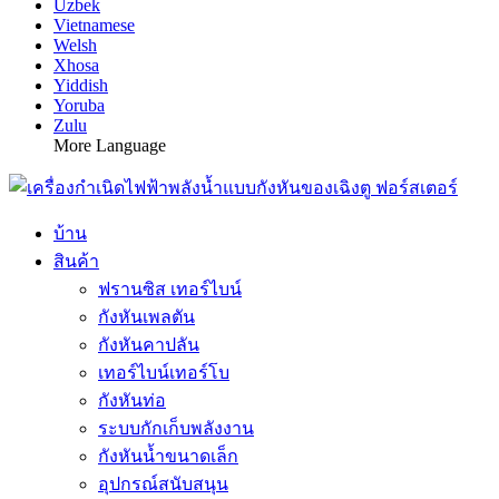
Uzbek
Vietnamese
Welsh
Xhosa
Yiddish
Yoruba
Zulu
More Language
บ้าน
สินค้า
ฟรานซิส เทอร์ไบน์
กังหันเพลตัน
กังหันคาปลัน
เทอร์ไบน์เทอร์โบ
กังหันท่อ
ระบบกักเก็บพลังงาน
กังหันน้ำขนาดเล็ก
อุปกรณ์สนับสนุน