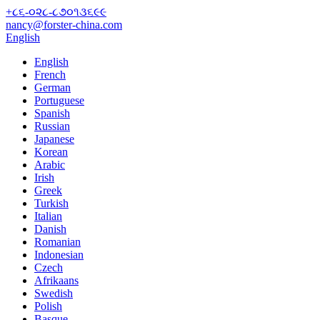
+૮૬-૦૨૮-૮૭૦૧૩૬૯૯
nancy@forster-china.com
English
English
French
German
Portuguese
Spanish
Russian
Japanese
Korean
Arabic
Irish
Greek
Turkish
Italian
Danish
Romanian
Indonesian
Czech
Afrikaans
Swedish
Polish
Basque