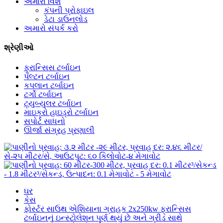
અમારા વિશે
કંપની પ્રોફાઇલ
ડેટા ડાઉનલોડ
અમારો સંપર્ક કરો
શ્રેણીઓ
ફ્રાન્સિસ ટર્બાઇન
પેલ્ટન ટર્બાઇન
કપલાન ટર્બાઇન
ટર્ગો ટર્બાઇન
ટ્યુબ્યુલર ટર્બાઇન
માઇક્રો હાઇડ્રો ટર્બાઇન
સપોર્ટ સાધનો
ઊર્જા સંગ્રહ પ્રણાલી
ઘર
કેસ
ફોર્સ્ટર સાઉથ એશિયાના ગ્રાહક 2x250kw ફ્રાન્સિસ
ટર્બાઇનનું ઇન્સ્ટોલેશન પૂર્ણ થયું છે અને ગ્રીડ સાથે