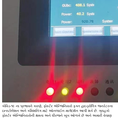
કોવિડ-૧૯ ના પ્રભાવને કારણે, ફોર્સ્ટર એન્જિનિયરો ફક્ત હાઇડ્રોલિક જનરેટરના
ઇન્સ્ટોલેશન અને કમિશનિંગ માટે ઓનલાઈન માર્ગદર્શન આપી શકે છે. ગ્રાહકો
ફોર્સ્ટર એન્જિનિયરોની ક્ષમતા અને ધીરજને ખૂબ ઓળખે છે અને અમારી વેચાણ