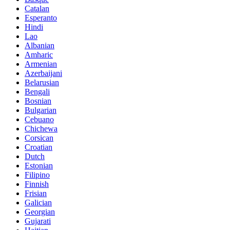
Catalan
Esperanto
Hindi
Lao
Albanian
Amharic
Armenian
Azerbaijani
Belarusian
Bengali
Bosnian
Bulgarian
Cebuano
Chichewa
Corsican
Croatian
Dutch
Estonian
Filipino
Finnish
Frisian
Galician
Georgian
Gujarati