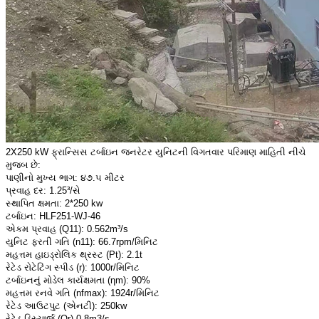
2X250 kW ફ્રાન્સિસ ટર્બાઇન જનરેટર યુનિટની વિગતવાર પરિમાણ માહિતી નીચે
મુજબ છે:
પાણીનો મુખ્ય ભાગ: ૪૭.૫ મીટર
પ્રવાહ દર: 1.25³/સે
સ્થાપિત ક્ષમતા: 2*250 kw
ટર્બાઇન: HLF251-WJ-46
એકમ પ્રવાહ (Q11): 0.562m³/s
યુનિટ ફરતી ગતિ (n11): 66.7rpm/મિનિટ
મહત્તમ હાઇડ્રોલિક થ્રસ્ટ (Pt): 2.1t
રેટેડ રોટેટિંગ સ્પીડ (r): 1000r/મિનિટ
ટર્બાઇનનું મોડેલ કાર્યક્ષમતા (ηm): 90%
મહત્તમ રનવે ગતિ (nfmax): 1924r/મિનિટ
રેટેડ આઉટપુટ (એનટી): 250kw
રેટેડ ડિસ્ચાર્જ (Qr) 0.8m3/s