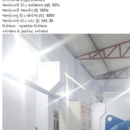
જનરેટરની રેટેડ કાર્યક્ષમતા (ηf): 93%
જનરેટરની આવર્તન (f): 50Hz
જનરેટરનું રેટેડ વોલ્ટેજ (V): 400V
જનરેટરનો રેટેડ કરંટ (I): 541.3A
ઉત્તેજના : બ્રશલેસ ઉત્તેજના
કનેક્શન વે ડાયરેક્ટ કનેક્શન