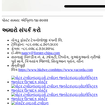
પોસ્ટ સમય: એપ્રિલ-૧૪-૨૦૨૨
અમારો સંપર્ક કરો
ચેંગડુ ફોર્સ્ટર ટેકનોલોજી કંપની લિ.
ટેલિફોન: +૮૬-૦૨૮-૮૭૦૧૩૬૯૯
ફેક્સ: +૮૬-૦૨૮-૮૭૩૬૨૨૫૮
ઈ-મેલ:
nancy@forster-china.com
સરનામું: બિલ્ડીંગ નં. 4, ઝોંગટી, ઝિચેંગ, ગુઆંગુઆનો ત્રીજો
પૂર્વ માર્ગ, કિંગયાંગ જિલ્લો, સિચુઆન પ્રાંત, ચીન
મૈત્રીપૂર્ણ
લિંક:
https://www.hkdwe.com
https://www.vacorda.com