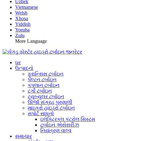
Uzbek
Vietnamese
Welsh
Xhosa
Yiddish
Yoruba
Zulu
More Language
ઘર
ઉત્પાદનો
ફ્રાન્સિસ ટર્બાઇન
પેલ્ટન ટર્બાઇન
કપલાન ટર્બાઇન
ટર્ગો ટર્બાઇન
ટ્યુબ્યુલર ટર્બાઇન
ઊર્જા સંગ્રહ પ્રણાલી
માઇક્રો હાઇડ્રો ટર્બાઇન
સપોર્ટ સાધનો
ઇલેક્ટ્રિકલ કંટ્રોલ સિસ્ટમ
ટર્બાઇન એસેસરીઝ
નિયંત્રણ વાલ્વ
સમાચાર