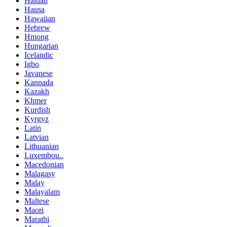
Haitian
Hausa
Hawaiian
Hebrew
Hmong
Hungarian
Icelandic
Igbo
Javanese
Kannada
Kazakh
Khmer
Kurdish
Kyrgyz
Latin
Latvian
Lithuanian
Luxembou..
Macedonian
Malagasy
Malay
Malayalam
Maltese
Maori
Marathi