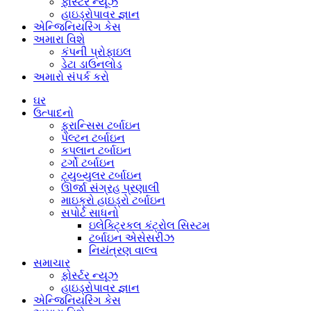
ફોર્સ્ટર ન્યૂઝ
હાઇડ્રોપાવર જ્ઞાન
એન્જિનિયરિંગ કેસ
અમારા વિશે
કંપની પ્રોફાઇલ
ડેટા ડાઉનલોડ
અમારો સંપર્ક કરો
ઘર
ઉત્પાદનો
ફ્રાન્સિસ ટર્બાઇન
પેલ્ટન ટર્બાઇન
કપલાન ટર્બાઇન
ટર્ગો ટર્બાઇન
ટ્યુબ્યુલર ટર્બાઇન
ઊર્જા સંગ્રહ પ્રણાલી
માઇક્રો હાઇડ્રો ટર્બાઇન
સપોર્ટ સાધનો
ઇલેક્ટ્રિકલ કંટ્રોલ સિસ્ટમ
ટર્બાઇન એસેસરીઝ
નિયંત્રણ વાલ્વ
સમાચાર
ફોર્સ્ટર ન્યૂઝ
હાઇડ્રોપાવર જ્ઞાન
એન્જિનિયરિંગ કેસ