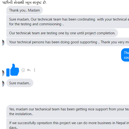
પછીની સેવાથી ખૂબ સંતુષ્ટ છે.