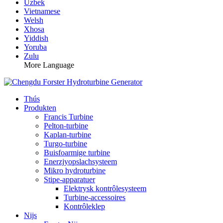
Uzbek
Vietnamese
Welsh
Xhosa
Yiddish
Yoruba
Zulu
More Language
Thús
Produkten
Francis Turbine
Pelton-turbine
Kaplan-turbine
Turgo-turbine
Buisfoarmige turbine
Enerzjyopslachsysteem
Mikro hydroturbine
Stipe-apparatuer
Elektrysk kontrôlesysteem
Turbine-accessoires
Kontrôleklep
Nijs