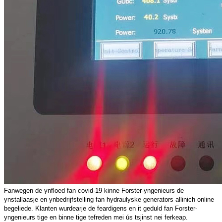
Fanwegen de ynfloed fan covid-19 kinne Forster-yngenieurs de
ynstallaasje en ynbedrijfstelling fan hydraulyske generators allinich online
begeliede. Klanten wurdearje de feardigens en it geduld fan Forster-
yngenieurs tige en binne tige tefreden mei ús tsjinst nei ferkeap.