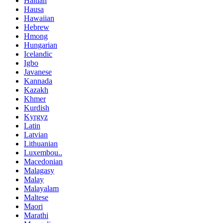
Haitian
Hausa
Hawaiian
Hebrew
Hmong
Hungarian
Icelandic
Igbo
Javanese
Kannada
Kazakh
Khmer
Kurdish
Kyrgyz
Latin
Latvian
Lithuanian
Luxembou..
Macedonian
Malagasy
Malay
Malayalam
Maltese
Maori
Marathi