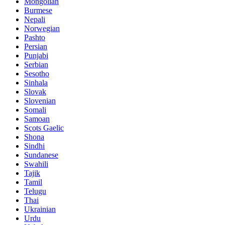
Mongolian
Burmese
Nepali
Norwegian
Pashto
Persian
Punjabi
Serbian
Sesotho
Sinhala
Slovak
Slovenian
Somali
Samoan
Scots Gaelic
Shona
Sindhi
Sundanese
Swahili
Tajik
Tamil
Telugu
Thai
Ukrainian
Urdu