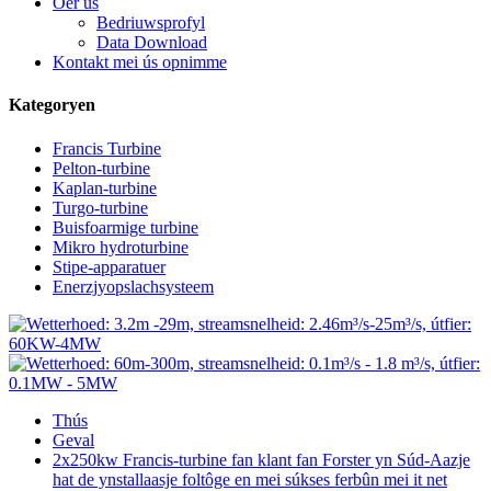
Oer ús
Bedriuwsprofyl
Data Download
Kontakt mei ús opnimme
Kategoryen
Francis Turbine
Pelton-turbine
Kaplan-turbine
Turgo-turbine
Buisfoarmige turbine
Mikro hydroturbine
Stipe-apparatuer
Enerzjyopslachsysteem
Thús
Geval
2x250kw Francis-turbine fan klant fan Forster yn Súd-Aazje
hat de ynstallaasje foltôge en mei súkses ferbûn mei it net