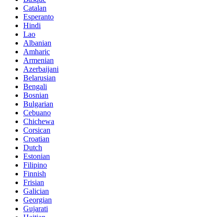
Catalan
Esperanto
Hindi
Lao
Albanian
Amharic
Armenian
Azerbaijani
Belarusian
Bengali
Bosnian
Bulgarian
Cebuano
Chichewa
Corsican
Croatian
Dutch
Estonian
Filipino
Finnish
Frisian
Galician
Georgian
Gujarati