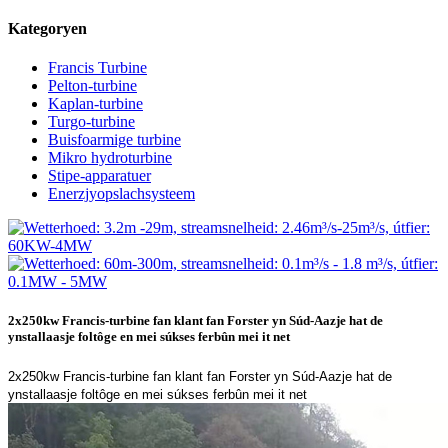
Kategoryen
Francis Turbine
Pelton-turbine
Kaplan-turbine
Turgo-turbine
Buisfoarmige turbine
Mikro hydroturbine
Stipe-apparatuer
Enerzjyopslachsysteem
2x250kw Francis-turbine fan klant fan Forster yn Súd-Aazje hat de
ynstallaasje foltôge en mei súkses ferbûn mei it net
2x250kw Francis-turbine fan klant fan Forster yn Súd-Aazje hat de
ynstallaasje foltôge en mei súkses ferbûn mei it net