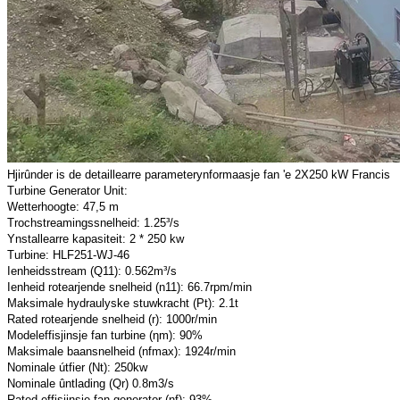
Hjirûnder is de detaillearre parameterynformaasje fan 'e 2X250 kW Francis
Turbine Generator Unit:
Wetterhoogte: 47,5 m
Trochstreamingssnelheid: 1.25³/s
Ynstallearre kapasiteit: 2 * 250 kw
Turbine: HLF251-WJ-46
Ienheidsstream (Q11): 0.562m³/s
Ienheid rotearjende snelheid (n11): 66.7rpm/min
Maksimale hydraulyske stuwkracht (Pt): 2.1t
Rated rotearjende snelheid (r): 1000r/min
Modeleffisjinsje fan turbine (ηm): 90%
Maksimale baansnelheid (nfmax): 1924r/min
Nominale útfier (Nt): 250kw
Nominale ûntlading (Qr) 0.8m3/s
Rated effisjinsje fan generator (ηf): 93%