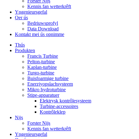
Forster Nijs
Kennis fan wetterkrêft
Yngenieursgefal
Oer ús
Bedriuwsprofyl
Data Download
Kontakt mei ús opnimme
Thús
Produkten
Francis Turbine
Pelton-turbine
Kaplan-turbine
Turgo-turbine
Buisfoarmige turbine
Enerzjyopslachsysteem
Mikro hydroturbine
Stipe-apparatuer
Elektrysk kontrôlesysteem
Turbine-accessoires
Kontrôleklep
Nijs
Forster Nijs
Kennis fan wetterkrêft
Yngenieursgefal