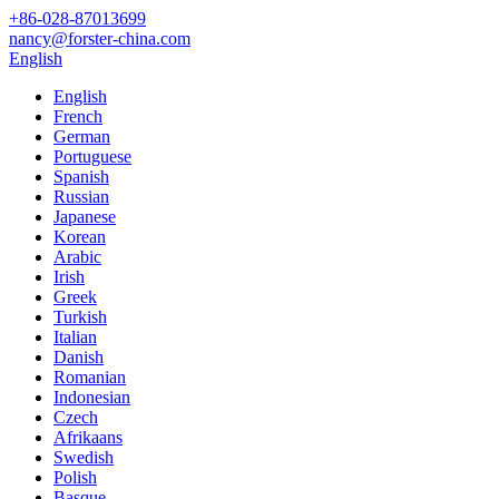
+86-028-87013699
nancy@forster-china.com
English
English
French
German
Portuguese
Spanish
Russian
Japanese
Korean
Arabic
Irish
Greek
Turkish
Italian
Danish
Romanian
Indonesian
Czech
Afrikaans
Swedish
Polish
Basque