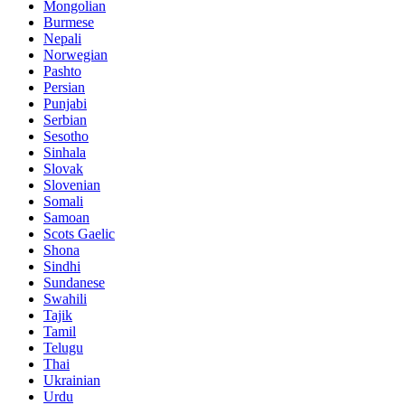
Mongolian
Burmese
Nepali
Norwegian
Pashto
Persian
Punjabi
Serbian
Sesotho
Sinhala
Slovak
Slovenian
Somali
Samoan
Scots Gaelic
Shona
Sindhi
Sundanese
Swahili
Tajik
Tamil
Telugu
Thai
Ukrainian
Urdu