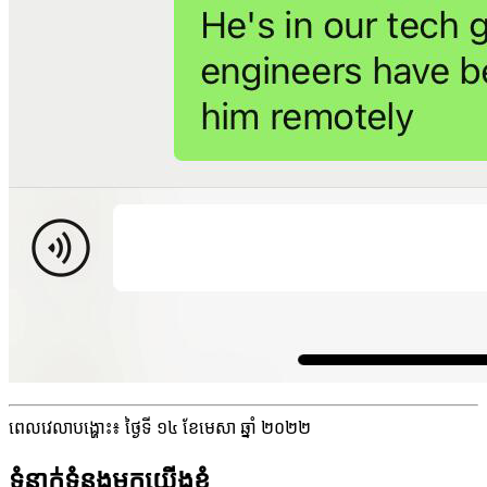
ពេលវេលាបង្ហោះ៖ ថ្ងៃទី ១៤ ខែមេសា ឆ្នាំ ២០២២
ទំនាក់ទំនងមកយើងខ្ញុំ