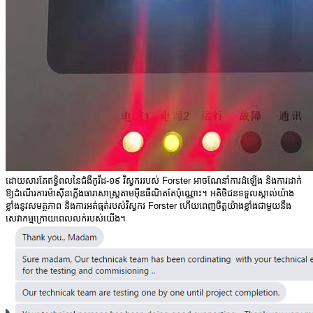
ដោយសារតែឥទ្ធិពលនៃជំងឺកូវីដ-១៩ វិស្វកររបស់ Forster អាចណែនាំការដំឡើង និងការដាក់
ឱ្យដំណើរការម៉ាស៊ីនភ្លើងធារាសាស្ត្រតាមអ៊ីនធឺណិតតែប៉ុណ្ណោះ។ អតិថិជនទទួលស្គាល់យ៉ាង
ខ្លាំងនូវសមត្ថភាព និងការអត់ធ្មត់របស់វិស្វករ Forster ហើយពេញចិត្តយ៉ាងខ្លាំងជាមួយនឹង
សេវាកម្មក្រោយពេលលក់របស់យើង។