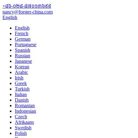
+៨៦-០២៨-៨៧០១៣៦៩៩
nancy@forster-china.com
English
English
French
German
Portuguese
Spanish
Russian
Japanese
Korean
Arabic
Irish
Greek
Turkish
Italian
Danish
Romanian
Indonesian
Czech
Afrikaans
Swedish
Polish