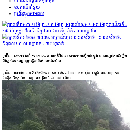
ទួរប៊ីន​វារីអគ្គិសនី​ខ្នាតតូច
ឧបករណ៍ជំនួយ
ប្រព័ន្ធផ្ទុកថាមពល
ទួរប៊ីន Francis ទំហំ 2x250kw របស់អតិថិជន Forster អាស៊ីខាងត្បូង បានបញ្ចប់ការដំឡើង
និងភ្ជាប់ទៅបណ្តាញអគ្គិសនីដោយជោគជ័យ
ទួរប៊ីន Francis ទំហំ 2x250kw របស់អតិថិជន Forster អាស៊ីខាងត្បូង បានបញ្ចប់ការ
ដំឡើង និងភ្ជាប់ទៅបណ្តាញអគ្គិសនីដោយជោគជ័យ