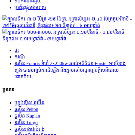
ឧបករណ៍ជំនួយ
ប្រព័ន្ធផ្ទុកថាមពល
ផ្ទះ
ករណី
ទួរប៊ីន Francis ទំហំ 2x250kw របស់អតិថិជន Forster អាស៊ីខាង
ត្បូង បានបញ្ចប់ការដំឡើង និងភ្ជាប់ទៅបណ្តាញអគ្គិសនីដោយ
ជោគជ័យ
ប្រភេទ
ហ្វ្រង់ស៊ីស ទួរប៊ីន
ទួរប៊ីន Pelton
ទួរប៊ីន Kaplan
ទួរប៊ីន Turgo
ទួរប៊ីនរាងជាបំពង់