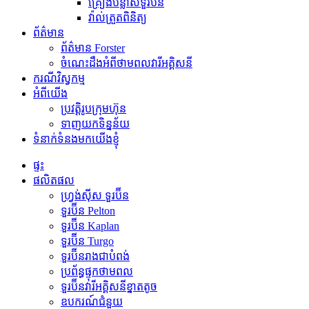
គ្រឿងបន្លាស់ទួរប៊ីន
វ៉ាល់ត្រួតពិនិត្យ
ព័ត៌មាន
ព័ត៌មាន Forster
ចំណេះដឹងអំពីថាមពលវារីអគ្គិសនី
ករណីវិស្វកម្ម
អំពីយើង
ប្រវត្តិរូបក្រុមហ៊ុន
ទាញយកទិន្នន័យ
ទំនាក់ទំនងមកយើងខ្ញុំ
ផ្ទះ
ផលិតផល
ហ្វ្រង់ស៊ីស ទួរប៊ីន
ទួរប៊ីន Pelton
ទួរប៊ីន Kaplan
ទួរប៊ីន Turgo
ទួរប៊ីនរាងជាបំពង់
ប្រព័ន្ធផ្ទុកថាមពល
ទួរប៊ីន​វារីអគ្គិសនី​ខ្នាតតូច
ឧបករណ៍ជំនួយ