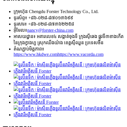
ក្រុមហ៊ុន Chengdu Forster Technology Co., Ltd.
ទូរស័ព្ទ៖ +៨៦-០២៨-៨៧០១៣៦៩៩
ទូរសារ៖ +៨៦-០២៨-៨៧៣៦២២៥៨
អ៊ីមែល៖
nancy@forster-china.com
អាសយដ្ឋាន៖ អគារលេខ៤ សង្កាត់ចុងទី ក្រុងស៊ីឆេង ផ្លូវទី៣ខាងកើត
នៃក្រុងក្វាងហួ ស្រុកឈីងយ៉ាង ខេត្តស៊ីឈួន ប្រទេសចិន
តំណភ្ជាប់មិត្តភាព៖
https://www.hkdwe.com
https://www.vacorda.com