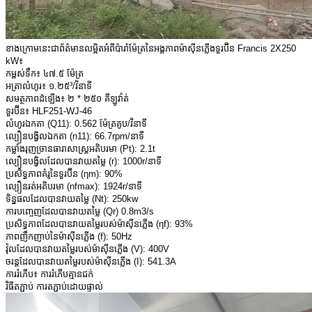
ខាងក្រោមនេះជាព័ត៌មានលម្អិតអំពីប៉ារ៉ាម៉ែត្រនៃអង្គភាពម៉ាស៊ីនភ្លើងទួរប៊ីន Francis 2X250
kW៖
កម្ពស់ទឹក៖ ៤៧.៥ ម៉ែត្រ
អត្រាលំហូរ៖ ១.២៥³/វិនាទី
សមត្ថភាពដំឡើង៖ ២ * ២៥០ គីឡូវ៉ាត់
ទួរប៊ីន៖ HLF251-WJ-46
លំហូរឯកតា (Q11): 0.562 ម៉ែត្រគូប/វិនាទី
ល្បឿនបង្វិលឯកតា (n11): 66.7rpm/នាទី
កម្លាំងរុញច្រានធារាសាស្ត្រអតិបរមា (Pt): 2.1t
ល្បឿនបង្វិលដែលបានវាយតម្លៃ (r): 1000r/នាទី
ប្រសិទ្ធភាពគំរូនៃទួរប៊ីន (ηm): 90%
ល្បឿនរត់អតិបរមា (nfmax): 1924r/នាទី
ទិន្នផលដែលបានវាយតម្លៃ (Nt): 250kw
ការបញ្ចេញដែលបានវាយតម្លៃ (Qr) 0.8m3/s
ប្រសិទ្ធភាពដែលបានវាយតម្លៃរបស់ម៉ាស៊ីនភ្លើង (ηf): 93%
ភាពញឹកញាប់នៃម៉ាស៊ីនភ្លើង (f): 50Hz
វ៉ុលដែលបានវាយតម្លៃរបស់ម៉ាស៊ីនភ្លើង (V): 400V
ចរន្តដែលបានវាយតម្លៃរបស់ម៉ាស៊ីនភ្លើង (I): 541.3A
ការរំភើប៖ ការរំភើបគ្មានជក់
វិធីតភ្ជាប់ ការតភ្ជាប់ដោយផ្ទាល់