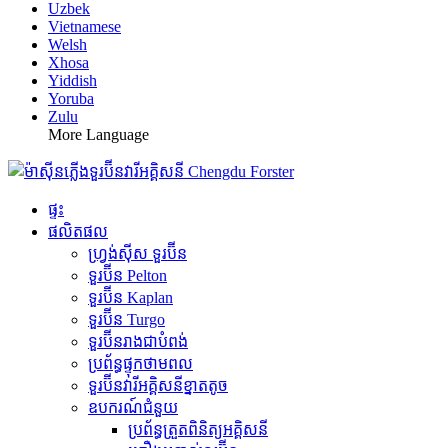
Uzbek
Vietnamese
Welsh
Xhosa
Yiddish
Yoruba
Zulu
More Language
ផ្ទះ
ផលិតផល
ហ្វ្រង់ស៊ីស ទួរប៊ីន
ទួរប៊ីន Pelton
ទួរប៊ីន Kaplan
ទួរប៊ីន Turgo
ទួរប៊ីនរាងជាបំពង់
ប្រព័ន្ធផ្ទុកថាមពល
ទួរប៊ីន​វារីអគ្គិសនី​ខ្នាតតូច
ឧបករណ៍ជំនួយ
ប្រព័ន្ធត្រួតពិនិត្យអគ្គិសនី