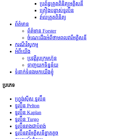
ប្រព័ន្ធត្រួតពិនិត្យអគ្គិសនី
គ្រឿងបន្លាស់ទួរប៊ីន
វ៉ាល់ត្រួតពិនិត្យ
ព័ត៌មាន
ព័ត៌មាន Forster
ចំណេះដឹងអំពីថាមពលវារីអគ្គិសនី
ករណីវិស្វកម្ម
អំពីយើង
ប្រវត្តិរូបក្រុមហ៊ុន
ទាញយកទិន្នន័យ
ទំនាក់ទំនងមកយើងខ្ញុំ
ប្រភេទ
ហ្វ្រង់ស៊ីស ទួរប៊ីន
ទួរប៊ីន Pelton
ទួរប៊ីន Kaplan
ទួរប៊ីន Turgo
ទួរប៊ីនរាងជាបំពង់
ទួរប៊ីន​វារីអគ្គិសនី​ខ្នាតតូច