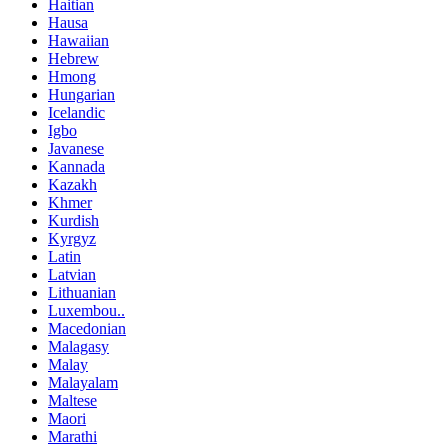
Haitian
Hausa
Hawaiian
Hebrew
Hmong
Hungarian
Icelandic
Igbo
Javanese
Kannada
Kazakh
Khmer
Kurdish
Kyrgyz
Latin
Latvian
Lithuanian
Luxembou..
Macedonian
Malagasy
Malay
Malayalam
Maltese
Maori
Marathi