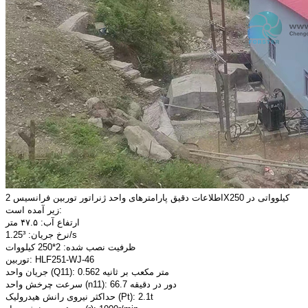
اطلاعات دقیق پارامترهای واحد ژنراتور توربین فرانسیس 2X250 کیلوواتی در
زیر آمده است:
ارتفاع آب: ۴۷.۵ متر
نرخ جریان: 1.25³/s
ظرفیت نصب شده: 2*250 کیلووات
توربین: HLF251-WJ-46
جریان واحد (Q11): 0.562 متر مکعب بر ثانیه
سرعت چرخش واحد (n11): 66.7 دور در دقیقه
حداکثر نیروی رانش هیدرولیک (Pt): 2.1t