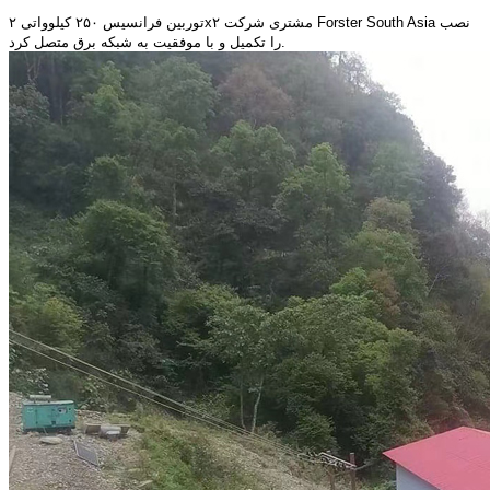
توربین فرانسیس ۲۵۰ کیلوواتی ۲x۲ مشتری شرکت Forster South Asia نصب
را تکمیل و با موفقیت به شبکه برق متصل کرد.