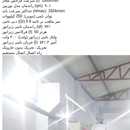
سرعت چرخش مجاز (r): 1000r/min
راندمان مدل توربین (ηm): ۹۰٪
حداکثر سرعت باند (nfmax): 1924r/min
توان نامی (نیوتن): 250 کیلووات
دبی نامی (Qr) 0.8 متر مکعب بر ثانیه
راندمان نامی ژنراتور (ηf): ۹۳٪
فرکانس ژنراتور (f): 50 هرتز
ولتاژ نامی ژنراتور (ولت): ۴۰۰ ولت
جریان نامی ژنراتور (I): ۵۴۱.۳ آمپر
تحریک: تحریک بدون جاروبک
راه اتصال اتصال مستقیم