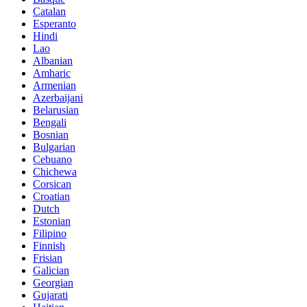
Catalan
Esperanto
Hindi
Lao
Albanian
Amharic
Armenian
Azerbaijani
Belarusian
Bengali
Bosnian
Bulgarian
Cebuano
Chichewa
Corsican
Croatian
Dutch
Estonian
Filipino
Finnish
Frisian
Galician
Georgian
Gujarati