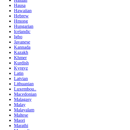
Haitian
Hausa
Hawaiian
Hebrew
Hmong
Hungarian
Icelandic
Igbo
Javanese
Kannada
Kazakh
Khmer
Kurdish
Kyrgyz
Latin
Latvian
Lithuanian
Luxembou..
Macedonian
Malagasy
Malay
Malayalam
Maltese
Maori
Marathi