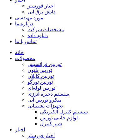
اخبار فورستر
دانش برق آبی
مورد مهندسی
درباره ما
مشخصات شرکت
دانلود داده
تماس با ما
خانه
محصولات
توربین فرانسیس
توربین پلتون
توربین کاپلان
توربین تورگو
توربین لوله‌ای
سیستم ذخیره انرژی
میکرو توربین آبی
تجهیزات پشتیبانی
سیستم کنترل الکتریکی
لوازم جانبی توربین
شیر کنترل
اخبار
اخبار فورستر