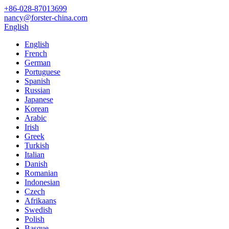
‎+86-028-87013699‎
nancy@forster-china.com
English
English
French
German
Portuguese
Spanish
Russian
Japanese
Korean
Arabic
Irish
Greek
Turkish
Italian
Danish
Romanian
Indonesian
Czech
Afrikaans
Swedish
Polish
Basque