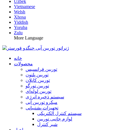
Uzbek
Vietnamese
Welsh
Xhosa
Yiddish
Yoruba
Zulu
More Language
خانه
محصولات
توربین فرانسیس
توربین پلتون
توربین کاپلان
توربین تورگو
توربین لوله‌ای
سیستم ذخیره انرژی
میکرو توربین آبی
تجهیزات پشتیبانی
سیستم کنترل الکتریکی
لوازم جانبی توربین
شیر کنترل
اخبار