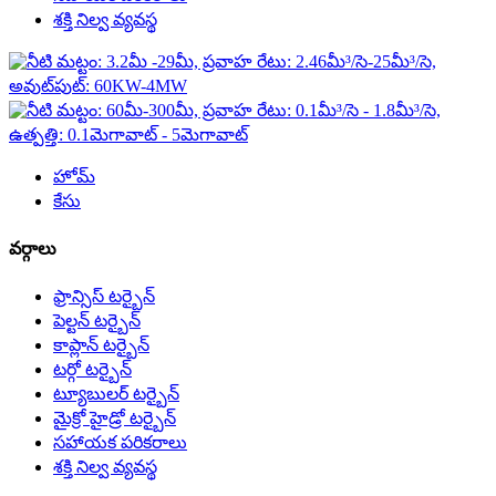
శక్తి నిల్వ వ్యవస్థ
హోమ్
కేసు
వర్గాలు
ఫ్రాన్సిస్ టర్బైన్
పెల్టన్ టర్బైన్
కాప్లాన్ టర్బైన్
టర్గో టర్బైన్
ట్యూబులర్ టర్బైన్
మైక్రో హైడ్రో టర్బైన్
సహాయక పరికరాలు
శక్తి నిల్వ వ్యవస్థ