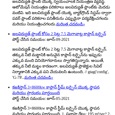
జలవిద్యుత్ ప్లాంట్ యొక్క స్వయంచాలక నియంత్రణ వ్యవస్థ.
ఆటోమేషన్ నియంత్రణ పరికరాలు జలవిద్యుత్ ప్లాంట్‌కు మెదడు
వంటివి. ఇది జలవిద్యుత్ ప్లాంట్ యొక్క బ్యాక్‌గ్రౌండ్ సిస్టమ్ ద్వారా
పవర్ ప్లాంట్ పరికరాల పనితీరును ఎప్పుడైనా పర్యవేక్షించగలదు
మరియు నియంత్రించగలదు.
మరింత చదవండి
»
జలవిద్యుత్ ప్లాంట్ కోసం 2 సెట్ల 7.5 మెగావాట్ల కాప్లాన్ టర్బైన్
పోస్ట్ చేసిన సమయం: జూన్-09-2021
జలవిద్యుత్ ప్లాంట్ కోసం 2 సెట్ల 7.5 మెగావాట్ల కాప్లాన్ టర్బైన్.
తక్కువ నీటి మట్టానికి అనువైన కాప్లాన్ టర్బైన్‌ను ఇప్పుడు
ఎక్కువ మంది వినియోగదారులు స్వాగతిస్తున్నారు. అయితే,
తక్కువ నీటి మట్టం కారణంగా, జలవిద్యుత్ ప్రాజెక్టుల సివిల్
నిర్మాణానికి ఎక్కువ పని చేయవలసి ఉంటుంది. // gtag('config',
'G-7P...
మరింత చదవండి
»
కజకిస్తాన్ 3×8600kw కాప్లాన్ స్టీమ్ టర్బైన్ యొక్క స్థాపన
మరియు ప్రారంభం పూర్తయింది
పోస్ట్ చేసిన సమయం: జూన్-05-2021
కజకిస్తాన్ 3×8600kw కాప్లాన్ స్టీమ్ టర్బైన్ యొక్క స్థాపన
మరియు ప్రారంభం పూర్తయింది. 1. ప్రవాహ రేటు: 195 m³/sec³ 2.