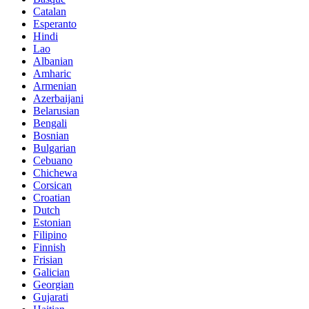
Catalan
Esperanto
Hindi
Lao
Albanian
Amharic
Armenian
Azerbaijani
Belarusian
Bengali
Bosnian
Bulgarian
Cebuano
Chichewa
Corsican
Croatian
Dutch
Estonian
Filipino
Finnish
Frisian
Galician
Georgian
Gujarati