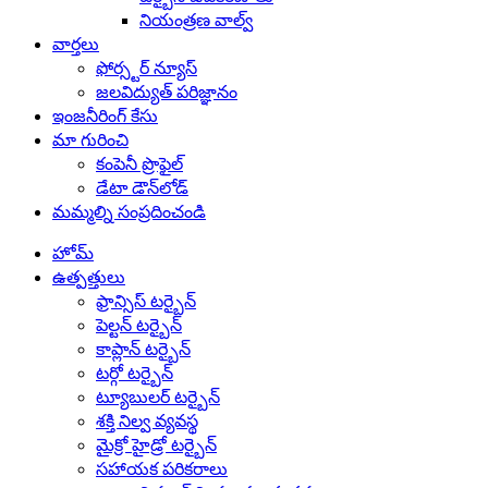
నియంత్రణ వాల్వ్
వార్తలు
ఫోర్స్టర్ న్యూస్
జలవిద్యుత్ పరిజ్ఞానం
ఇంజనీరింగ్ కేసు
మా గురించి
కంపెనీ ప్రొఫైల్
డేటా డౌన్‌లోడ్
మమ్మల్ని సంప్రదించండి
హోమ్
ఉత్పత్తులు
ఫ్రాన్సిస్ టర్బైన్
పెల్టన్ టర్బైన్
కాప్లాన్ టర్బైన్
టర్గో టర్బైన్
ట్యూబులర్ టర్బైన్
శక్తి నిల్వ వ్యవస్థ
మైక్రో హైడ్రో టర్బైన్
సహాయక పరికరాలు