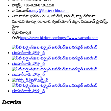
ఫ్యాక్స్: +86-028-87362258
ఇ-మెయిల్:
nancy@forster-china.com
చిరునామా: భవనం నెం.4, జోంగ్‌టీ, జిచెంగ్, గ్వాంగ్‌హువా
మూడవ తూర్పు రహదారి, క్వింగ్‌యాంగ్ జిల్లా, సిచువాన్ ప్రావిన్స్,
చైనా
స్నేహపూర్వక
లింక్:
https://www.hkdwe.com
https://www.vacorda.com
విచారణ