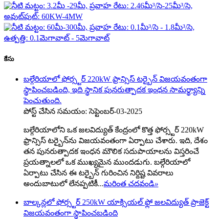
కేసు
బల్గేరియాలో ఫోర్స్టర్ 220kW ఫ్రాన్సిస్ టర్బైన్ విజయవంతంగా
స్థాపించబడింది, ఇది స్థానిక పునరుత్పాదక ఇంధన సామర్థ్యాన్ని
పెంచుతుంది.
పోస్ట్ చేసిన సమయం: సెప్టెంబర్-03-2025
బల్గేరియాలోని ఒక జలవిద్యుత్ కేంద్రంలో కొత్త ఫోర్స్టర్ 220kW
ఫ్రాన్సిస్ టర్బైన్‌ను విజయవంతంగా ఏర్పాటు చేశారు. ఇది, దేశం
తన పునరుత్పాదక ఇంధన మౌలిక సదుపాయాలను విస్తరించే
ప్రయత్నాలలో ఒక ముఖ్యమైన ముందడుగు. బల్గేరియాలో
ఏర్పాటు చేసిన ఈ టర్బైన్ గురించిన నిర్దిష్ట వివరాలు
అందుబాటులో లేనప్పటికీ...
మరింత చదవండి
»
బాల్కన్లలో ఫోర్స్టర్ 250kW యాక్సియల్ ఫ్లో జలవిద్యుత్ ప్రాజెక్ట్
విజయవంతంగా స్థాపించబడింది