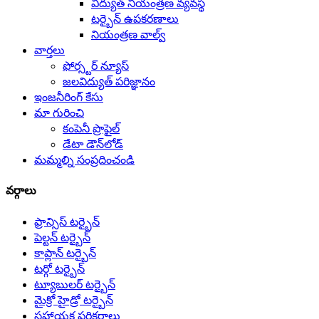
విద్యుత్ నియంత్రణ వ్యవస్థ
టర్బైన్ ఉపకరణాలు
నియంత్రణ వాల్వ్
వార్తలు
ఫోర్స్టర్ న్యూస్
జలవిద్యుత్ పరిజ్ఞానం
ఇంజనీరింగ్ కేసు
మా గురించి
కంపెనీ ప్రొఫైల్
డేటా డౌన్‌లోడ్
మమ్మల్ని సంప్రదించండి
వర్గాలు
ఫ్రాన్సిస్ టర్బైన్
పెల్టన్ టర్బైన్
కాప్లాన్ టర్బైన్
టర్గో టర్బైన్
ట్యూబులర్ టర్బైన్
మైక్రో హైడ్రో టర్బైన్
సహాయక పరికరాలు