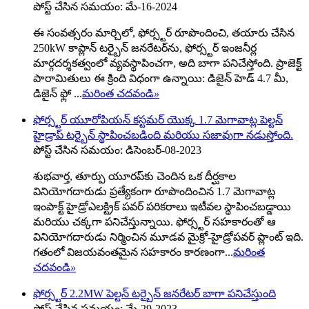
పోస్ట్ చేసిన సమయం: మే-16-2024
ఈ సంవత్సరం మార్చిలో, ఫోర్స్టర్ రూపొందించి, తయారు చేసిన
250kW కాప్లాన్ టర్బైన్ జనరేటర్‌ను, ఫోర్స్టర్ ఇంజనీర్ల
మార్గదర్శకత్వంలో వ్యవస్థాపించగా, అది బాగా పనిచేస్తోంది. ప్రాజెక్ట్
పారామితులు ఈ క్రింది విధంగా ఉన్నాయి: డిజైన్ హెడ్ 4.7 మీ,
డిజైన్ ఫ్లో ...
మరింత చదవండి
»
ఫోర్స్టర్ యూరోపియన్ కస్టమర్ యొక్క 1.7 మెగావాట్ల పెల్టన్
హైడ్రాప్ టర్బైన్ స్థాపించబడింది మరియు సజావుగా నడుస్తోంది.
పోస్ట్ చేసిన సమయం: డిసెంబర్-08-2023
శుభవార్త, తూర్పు యూరప్‌కు చెందిన ఒక దీర్ఘకాల
వినియోగదారుడు ప్రత్యేకంగా రూపొందించిన 1.7 మెగావాట్ల
ఇంపాక్ట్ హైడ్రోఎలక్ట్రిక్ పవర్ పరికరాలు ఇటీవల స్థాపించబడ్డాయి
మరియు చక్కగా పనిచేస్తున్నాయి. ఫోర్స్టర్ సహకారంతో ఆ
వినియోగదారుడు నిర్మించిన మూడవ మైక్రో-హైడ్రోపవర్ ప్లాంట్ ఇది.
గతంలో విజయవంతమైన సహకారం కారణంగా...
మరింత
చదవండి
»
ఫోర్స్టర్ 2.2MW పెల్టన్ టర్బైన్ జనరేటర్ బాగా పనిచేస్తుంది
పోస్ట్ చేసిన సమయం: మే-29-2023