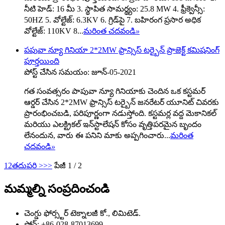
నీటి హెడ్: 16 మీ 3. స్థాపిత సామర్థ్యం: 25.8 MW 4. ఫ్రీక్వెన్సీ:
50HZ 5. వోల్టేజ్: 6.3KV 6. గ్రిడ్‌పై 7. బహిరంగ ప్రసార అధిక
వోల్టేజ్: 110KV 8...
మరింత చదవండి
»
పపువా న్యూ గినియా 2*2MW ఫ్రాన్సిస్ టర్బైన్ ప్రాజెక్ట్ కమిషనింగ్
పూర్తయింది
పోస్ట్ చేసిన సమయం: జూన్-05-2021
గత సంవత్సరం పాపువా న్యూ గినియాకు చెందిన ఒక కస్టమర్
ఆర్డర్ చేసిన 2*2MW ఫ్రాన్సిస్ టర్బైన్ జనరేటర్ యూనిట్ చివరకు
ప్రారంభించబడి, పరిపూర్ణంగా నడుస్తోంది. కస్టమర్ల వద్ద మెకానికల్
మరియు ఎలక్ట్రికల్ ఇన్‌స్టాలేషన్ కోసం వృత్తిపరమైన బృందం
లేనందున, వారు ఈ పనిని మాకు అప్పగించారు...
మరింత
చదవండి
»
1
2
తదుపరి >
>>
పేజీ 1 / 2
మమ్మల్ని సంప్రదించండి
చెంగ్డు ఫోర్స్టర్ టెక్నాలజీ కో., లిమిటెడ్.
ఫోన్: +86-028-87013699