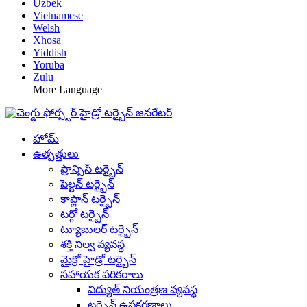
Uzbek
Vietnamese
Welsh
Xhosa
Yiddish
Yoruba
Zulu
More Language
హోమ్
ఉత్పత్తులు
ఫ్రాన్సిస్ టర్బైన్
పెల్టన్ టర్బైన్
కాప్లాన్ టర్బైన్
టర్గో టర్బైన్
ట్యూబులర్ టర్బైన్
శక్తి నిల్వ వ్యవస్థ
మైక్రో హైడ్రో టర్బైన్
సహాయక పరికరాలు
విద్యుత్ నియంత్రణ వ్యవస్థ
టర్బైన్ ఉపకరణాలు