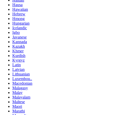
Haitian
Hausa
Hawaiian
Hebrew
Hmong
Hungarian
Icelandic
Igbo
Javanese
Kannada
Kazakh
Khmer
Kurdish
Kyrgyz
Latin
Latvian
Lithuanian
Luxembou..
Macedonian
Malagasy
Malay
Malayalam
Maltese
Maori
Marathi