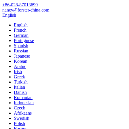
+86-028-87013699
nancy@forster-china.com
English
English
French
German
Portuguese
Spanish
Russian
Japanese
Korean
Arabic
Irish
Greek
Turkish
Italian
Danish
Romanian
Indonesian
Czech
Afrikaans
Swedish
Polish
Basque