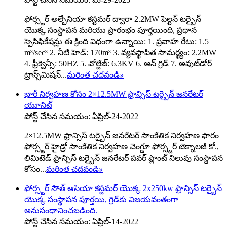
ఫోర్స్టర్ అల్బేనియా కస్టమర్ ద్వారా 2.2MW పెల్టన్ టర్బైన్
యొక్క సంస్థాపన మరియు ప్రారంభం పూర్తయింది, ప్రధాన
స్పెసిఫికేషన్లు ఈ క్రింది విధంగా ఉన్నాయి: 1. ప్రవాహ రేటు: 1.5
m³/sec³ 2. నీటి హెడ్: 170m³ 3. వ్యవస్థాపిత సామర్థ్యం: 2.2MW
4. ఫ్రీక్వెన్సీ: 50HZ 5. వోల్టేజ్: 6.3KV 6. ఆన్ గ్రిడ్ 7. అవుట్‌డోర్
ట్రాన్స్‌మిషన్...
మరింత చదవండి
»
భారీ నిర్వహణ కోసం 2×12.5MW ఫ్రాన్సిస్ టర్బైన్ జనరేటర్
యూనిట్
పోస్ట్ చేసిన సమయం: ఏప్రిల్-24-2022
2×12.5MW ఫ్రాన్సిస్ టర్బైన్ జనరేటర్ సాంకేతిక నిర్వహణ ఫారం
ఫోర్స్టర్ హైడ్రో సాంకేతిక నిర్వహణ చెంగ్డూ ఫోర్స్టర్ టెక్నాలజీ కో.,
లిమిటెడ్ ఫ్రాన్సిస్ టర్బైన్ జనరేటర్ పవర్ ప్లాంట్ నిలువు సంస్థాపన
కోసం...
మరింత చదవండి
»
ఫోర్స్టర్ సౌత్ ఆసియా కస్టమర్ యొక్క 2x250kw ఫ్రాన్సిస్ టర్బైన్
యొక్క సంస్థాపన పూర్తయి, గ్రిడ్‌కు విజయవంతంగా
అనుసంధానించబడింది.
పోస్ట్ చేసిన సమయం: ఏప్రిల్-14-2022