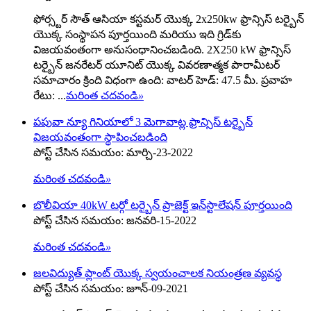
ఫోర్స్టర్ సౌత్ ఆసియా కస్టమర్ యొక్క 2x250kw ఫ్రాన్సిస్ టర్బైన్
యొక్క సంస్థాపన పూర్తయింది మరియు ఇది గ్రిడ్‌కు
విజయవంతంగా అనుసంధానించబడింది. 2X250 kW ఫ్రాన్సిస్
టర్బైన్ జనరేటర్ యూనిట్ యొక్క వివరణాత్మక పారామీటర్
సమాచారం క్రింది విధంగా ఉంది: వాటర్ హెడ్: 47.5 మీ. ప్రవాహ
రేటు: ...
మరింత చదవండి
»
పపువా న్యూ గినియాలో 3 మెగావాట్ల ఫ్రాన్సిస్ టర్బైన్
విజయవంతంగా స్థాపించబడింది
పోస్ట్ చేసిన సమయం: మార్చి-23-2022
మరింత చదవండి
»
బొలీవియా 40kW టర్గో టర్బైన్ ప్రాజెక్ట్ ఇన్‌స్టాలేషన్ పూర్తయింది
పోస్ట్ చేసిన సమయం: జనవరి-15-2022
మరింత చదవండి
»
జలవిద్యుత్ ప్లాంట్ యొక్క స్వయంచాలక నియంత్రణ వ్యవస్థ
పోస్ట్ చేసిన సమయం: జూన్-09-2021