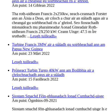
agus air a cheangal gu soirbheachail ris a’ ghriod.
Àm puist: 14 Giblean 2022
Tha roth-uidheam Francis 2x250kw, neach-ceannach Forster
ann an Àisia a Deas, air crìoch a chur air an stàladh agus air a
cheangal gu soirbheachail ris a’ ghriod. Seo fiosrachadh
mionaideach mu pharaimeadar Aonad Gineadair Roth-
uidheam Francis 2X250 kW: Ceann Uisge: 47.5 m Ìre
sruthadh: ...
Leugh tuilleadh
»
Turbine Francis 3MW air a stàladh gu soirbheachail ann am
Papua New Guinea
Àm puist: 23 Màrt 2022
Leugh tuilleadh
»
Pròiseact Turbin Turgo 40kW ann am Boilibhia air a
chrìochnachadh agus air a stàladh
Àm puist: 15 Faoilleach 2022
Leugh tuilleadh
»
Siostam Smachd Fèin-ghluasadach Ionad Cumhachd-uisge
Àm puist: Ògmhios-09-2021
Siostam smachd fèin-ghluasadach ionad cumhachd uisge Is e