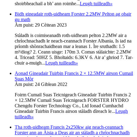
shoirbheachail a bh’ ann roimhe...
Leugh tuilleadh
»
Bidh gineadair roth-uidheam Forster 2.2MW Pelton ag obair
gu math
Àm puist: 29 Cèitean 2023
Stàladh is coimiseanadh roth-uidheam pelton 2.2MW air a
chrìochnachadh le neach-ceannach Forster Albania, Is iad na
prìomh shònrachaidhean mar a leanas 1. Ìre sruthadh: 1.5
m³/diog? 2. Ceann uisge: 170m 3. Comas stàlaichte: 2.2MW
4. Tricead: 50HZ 5. Bholtaids: 6.3KV 6. Air a’ ghriod 7. Tar-
chuir a-muigh...
Leugh tuilleadh
»
Aonad Gineadair Tuirbin Francis 2 × 12.5MW airson Cumail
Suas Mòr
Àm puist: 24 Giblean 2022
Foirm Cumail Suas Teicnigeach Gineadair Tuirbin Francis 2
× 12.5MW Cumail Suas Teicnigeach FORSTER HYDRO
Chengdu Forster Technology Co., Ltd Ionad Cumhachd
Gineadair Tuirbin Francis airson stàladh dìreach le...
Leugh
tuilleadh
»
Tha roth-uidheam Francis 2x250kw aig neach-ceannach
Forster ann an Àisia a Deas air an stàladh a chrìochnachadh