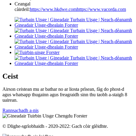
Ceangal
càirdeil:
https://www.hkdwe.com
https://www.vacorda.com
Ceist
Airson ceistean mu ar bathar no ar liosta prìsean, fàg do phost-d
agus whatsapp thugainn agus freagraidh sinn thu taobh a-staigh 8
uairean.
Rannsachadh a-nis
© Dlighe-sgrìobhaidh - 2020-2022: Gach còir glèidhte.