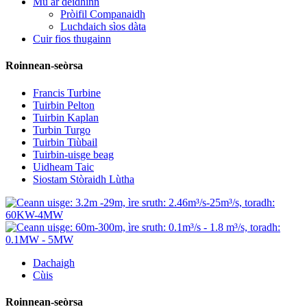
Mu ar deidhinn
Pròifil Companaidh
Luchdaich sìos dàta
Cuir fios thugainn
Roinnean-seòrsa
Francis Turbine
Tuirbin Pelton
Tuirbin Kaplan
Turbin Turgo
Tuirbin Tiùbail
Tuirbin-uisge beag
Uidheam Taic
Siostam Stòraidh Lùtha
Dachaigh
Cùis
Roinnean-seòrsa