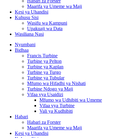
Habari za Forster
Maarifa ya Umeme wa Maji
Kesi ya Uhandisi
Kuhusu Sisi
Wasifu wa Kampuni
Upakuaji wa Data
Wasiliana Nasi
Nyumbani
Bidhaa
Francis Turbine
Turbine ya Pelton
Turbine ya Kaplan
Turbine ya Turgo
Turbine ya Tubular
Mfumo wa Hifadhi ya Nishati
Turbine Ndogo ya Maji
Vifaa vya Usaidizi
Mfumo wa Udhibiti wa Umeme
Vifaa vya Turbine
Vali ya Kudhibiti
Habari
Habari za Forster
Maarifa ya Umeme wa Maji
Kesi ya Uhandisi