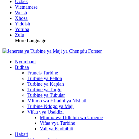
Uzbek
Vietnamese
Welsh
Xhosa
Yiddish
Yoruba
Zulu
More Language
Nyumbani
Bidhaa
Francis Turbine
Turbine ya Pelton
Turbine ya Kaplan
Turbine ya Turgo
Turbine ya Tubular
Mfumo wa Hifadhi ya Nishati
Turbine Ndogo ya Maji
Vifaa vya Usaidizi
Mfumo wa Udhibiti wa Umeme
Vifaa vya Turbine
Vali ya Kudhibiti
Habari