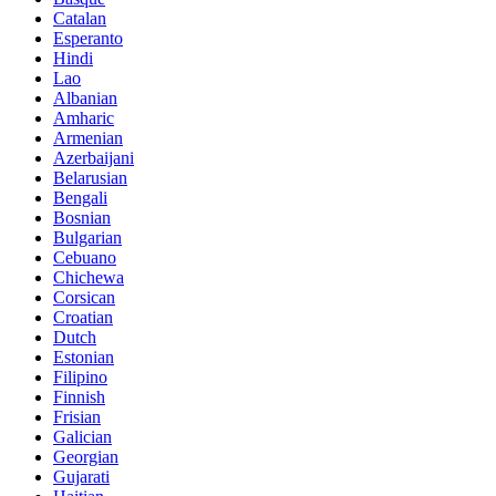
Catalan
Esperanto
Hindi
Lao
Albanian
Amharic
Armenian
Azerbaijani
Belarusian
Bengali
Bosnian
Bulgarian
Cebuano
Chichewa
Corsican
Croatian
Dutch
Estonian
Filipino
Finnish
Frisian
Galician
Georgian
Gujarati