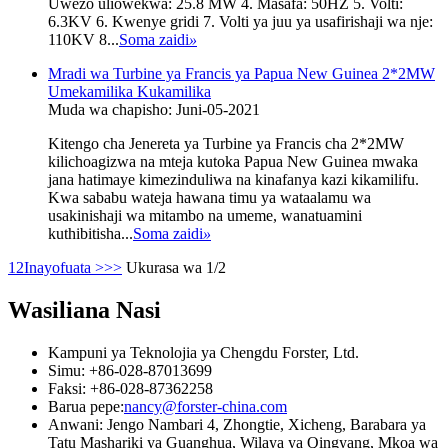
Uwezo uliowekwa: 25.8 MW 4. Masafa: 50HZ 5. Volti:
6.3KV 6. Kwenye gridi 7. Volti ya juu ya usafirishaji wa nje:
110KV 8...
Soma zaidi
»
Mradi wa Turbine ya Francis ya Papua New Guinea 2*2MW
Umekamilika Kukamilika
Muda wa chapisho: Juni-05-2021
Kitengo cha Jenereta ya Turbine ya Francis cha 2*2MW
kilichoagizwa na mteja kutoka Papua New Guinea mwaka
jana hatimaye kimezinduliwa na kinafanya kazi kikamilifu.
Kwa sababu wateja hawana timu ya wataalamu wa
usakinishaji wa mitambo na umeme, wanatuamini
kuthibitisha...
Soma zaidi
»
1
2
Inayofuata >
>>
Ukurasa wa 1/2
Wasiliana Nasi
Kampuni ya Teknolojia ya Chengdu Forster, Ltd.
Simu: +86-028-87013699
Faksi: +86-028-87362258
Barua pepe:
nancy@forster-china.com
Anwani: Jengo Nambari 4, Zhongtie, Xicheng, Barabara ya
Tatu Mashariki ya Guanghua, Wilaya ya Qingyang, Mkoa wa