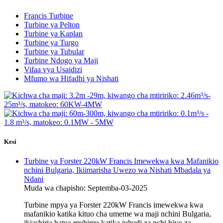
Francis Turbine
Turbine ya Pelton
Turbine ya Kaplan
Turbine ya Turgo
Turbine ya Tubular
Turbine Ndogo ya Maji
Vifaa vya Usaidizi
Mfumo wa Hifadhi ya Nishati
Kesi
Turbine ya Forster 220kW Francis Imewekwa kwa Mafanikio
nchini Bulgaria, Ikiimarisha Uwezo wa Nishati Mbadala ya
Ndani
Muda wa chapisho: Septemba-03-2025
Turbine mpya ya Forster 220kW Francis imewekwa kwa
mafanikio katika kituo cha umeme wa maji nchini Bulgaria,
ikiashiria hatua muhimu katika juhudi za nchi hiyo za