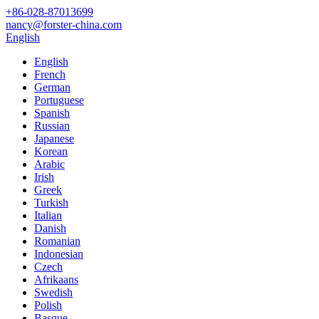
+86-028-87013699
nancy@forster-china.com
English
English
French
German
Portuguese
Spanish
Russian
Japanese
Korean
Arabic
Irish
Greek
Turkish
Italian
Danish
Romanian
Indonesian
Czech
Afrikaans
Swedish
Polish
Basque