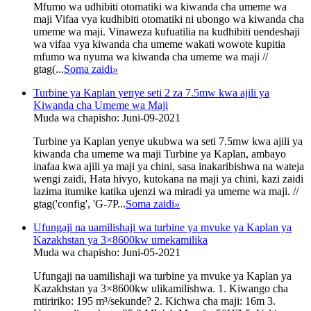
Mfumo wa udhibiti otomatiki wa kiwanda cha umeme wa
maji Vifaa vya kudhibiti otomatiki ni ubongo wa kiwanda cha
umeme wa maji. Vinaweza kufuatilia na kudhibiti uendeshaji
wa vifaa vya kiwanda cha umeme wakati wowote kupitia
mfumo wa nyuma wa kiwanda cha umeme wa maji //
gtag(...
Soma zaidi
»
Turbine ya Kaplan yenye seti 2 za 7.5mw kwa ajili ya
Kiwanda cha Umeme wa Maji
Muda wa chapisho: Juni-09-2021
Turbine ya Kaplan yenye ukubwa wa seti 7.5mw kwa ajili ya
kiwanda cha umeme wa maji Turbine ya Kaplan, ambayo
inafaa kwa ajili ya maji ya chini, sasa inakaribishwa na wateja
wengi zaidi, Hata hivyo, kutokana na maji ya chini, kazi zaidi
lazima itumike katika ujenzi wa miradi ya umeme wa maji. //
gtag('config', 'G-7P...
Soma zaidi
»
Ufungaji na uamilishaji wa turbine ya mvuke ya Kaplan ya
Kazakhstan ya 3×8600kw umekamilika
Muda wa chapisho: Juni-05-2021
Ufungaji na uamilishaji wa turbine ya mvuke ya Kaplan ya
Kazakhstan ya 3×8600kw ulikamilishwa. 1. Kiwango cha
mtiririko: 195 m³/sekunde? 2. Kichwa cha maji: 16m 3.