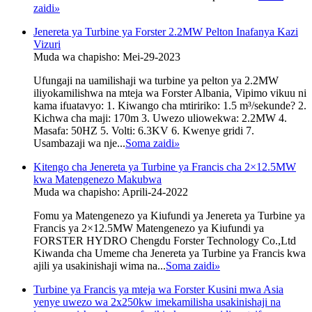
zaidi
»
Jenereta ya Turbine ya Forster 2.2MW Pelton Inafanya Kazi
Vizuri
Muda wa chapisho: Mei-29-2023
Ufungaji na uamilishaji wa turbine ya pelton ya 2.2MW
iliyokamilishwa na mteja wa Forster Albania, Vipimo vikuu ni
kama ifuatavyo: 1. Kiwango cha mtiririko: 1.5 m³/sekunde? 2.
Kichwa cha maji: 170m 3. Uwezo uliowekwa: 2.2MW 4.
Masafa: 50HZ 5. Volti: 6.3KV 6. Kwenye gridi 7.
Usambazaji wa nje...
Soma zaidi
»
Kitengo cha Jenereta ya Turbine ya Francis cha 2×12.5MW
kwa Matengenezo Makubwa
Muda wa chapisho: Aprili-24-2022
Fomu ya Matengenezo ya Kiufundi ya Jenereta ya Turbine ya
Francis ya 2×12.5MW Matengenezo ya Kiufundi ya
FORSTER HYDRO Chengdu Forster Technology Co.,Ltd
Kiwanda cha Umeme cha Jenereta ya Turbine ya Francis kwa
ajili ya usakinishaji wima na...
Soma zaidi
»
Turbine ya Francis ya mteja wa Forster Kusini mwa Asia
yenye uwezo wa 2x250kw imekamilisha usakinishaji na