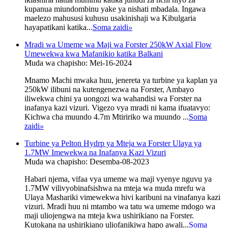
kupanua miundombinu yake ya nishati mbadala. Ingawa
maelezo mahususi kuhusu usakinishaji wa Kibulgaria
hayapatikani katika...
Soma zaidi
»
Mradi wa Umeme wa Maji wa Forster 250kW Axial Flow
Umewekwa kwa Mafanikio katika Balkani
Muda wa chapisho: Mei-16-2024
Mnamo Machi mwaka huu, jenereta ya turbine ya kaplan ya
250kW ilibuni na kutengenezwa na Forster, Ambayo
iliwekwa chini ya uongozi wa wahandisi wa Forster na
inafanya kazi vizuri. Vigezo vya mradi ni kama ifuatavyo:
Kichwa cha muundo 4.7m Mtiririko wa muundo ...
Soma
zaidi
»
Turbine ya Pelton Hydrp ya Mteja wa Forster Ulaya ya
1.7MW Imewekwa na Inafanya Kazi Vizuri
Muda wa chapisho: Desemba-08-2023
Habari njema, vifaa vya umeme wa maji vyenye nguvu ya
1.7MW vilivyobinafsishwa na mteja wa muda mrefu wa
Ulaya Mashariki vimewekwa hivi karibuni na vinafanya kazi
vizuri. Mradi huu ni mtambo wa tatu wa umeme mdogo wa
maji uliojengwa na mteja kwa ushirikiano na Forster.
Kutokana na ushirikiano uliofanikiwa hapo awali...
Soma