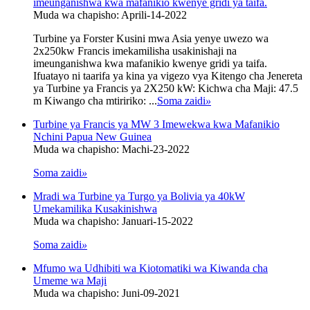
imeunganishwa kwa mafanikio kwenye gridi ya taifa.
Muda wa chapisho: Aprili-14-2022
Turbine ya Forster Kusini mwa Asia yenye uwezo wa
2x250kw Francis imekamilisha usakinishaji na
imeunganishwa kwa mafanikio kwenye gridi ya taifa.
Ifuatayo ni taarifa ya kina ya vigezo vya Kitengo cha Jenereta
ya Turbine ya Francis ya 2X250 kW: Kichwa cha Maji: 47.5
m Kiwango cha mtiririko: ...
Soma zaidi
»
Turbine ya Francis ya MW 3 Imewekwa kwa Mafanikio
Nchini Papua New Guinea
Muda wa chapisho: Machi-23-2022
Soma zaidi
»
Mradi wa Turbine ya Turgo ya Bolivia ya 40kW
Umekamilika Kusakinishwa
Muda wa chapisho: Januari-15-2022
Soma zaidi
»
Mfumo wa Udhibiti wa Kiotomatiki wa Kiwanda cha
Umeme wa Maji
Muda wa chapisho: Juni-09-2021