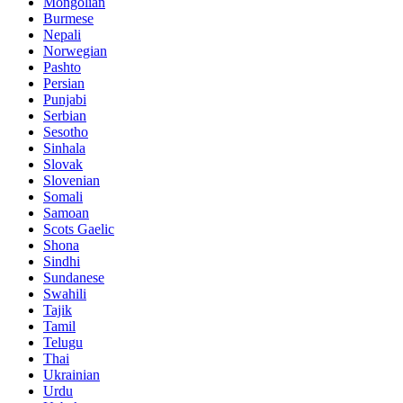
Mongolian
Burmese
Nepali
Norwegian
Pashto
Persian
Punjabi
Serbian
Sesotho
Sinhala
Slovak
Slovenian
Somali
Samoan
Scots Gaelic
Shona
Sindhi
Sundanese
Swahili
Tajik
Tamil
Telugu
Thai
Ukrainian
Urdu