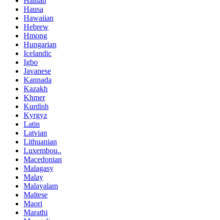
Haitian
Hausa
Hawaiian
Hebrew
Hmong
Hungarian
Icelandic
Igbo
Javanese
Kannada
Kazakh
Khmer
Kurdish
Kyrgyz
Latin
Latvian
Lithuanian
Luxembou..
Macedonian
Malagasy
Malay
Malayalam
Maltese
Maori
Marathi