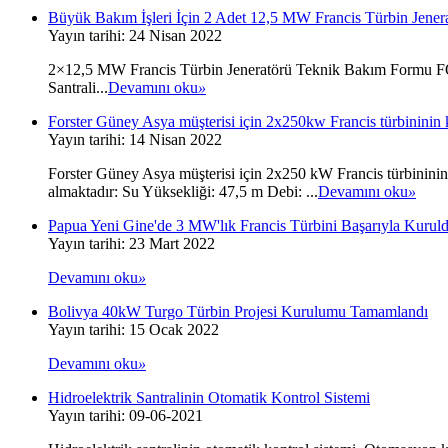
Büyük Bakım İşleri İçin 2 Adet 12,5 MW Francis Türbin Jenera
Yayın tarihi: 24 Nisan 2022
2×12,5 MW Francis Türbin Jeneratörü Teknik Bakım Formu F
Santrali...
Devamını oku
»
Forster Güney Asya müşterisi için 2x250kw Francis türbininin
Yayın tarihi: 14 Nisan 2022
Forster Güney Asya müşterisi için 2x250 kW Francis türbininin
almaktadır: Su Yüksekliği: 47,5 m Debi: ...
Devamını oku
»
Papua Yeni Gine'de 3 MW'lık Francis Türbini Başarıyla Kurul
Yayın tarihi: 23 Mart 2022
Devamını oku
»
Bolivya 40kW Turgo Türbin Projesi Kurulumu Tamamlandı
Yayın tarihi: 15 Ocak 2022
Devamını oku
»
Hidroelektrik Santralinin Otomatik Kontrol Sistemi
Yayın tarihi: 09-06-2021