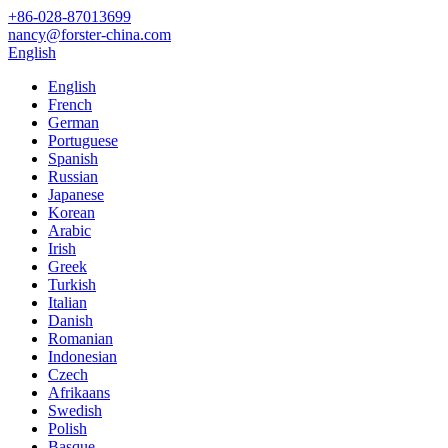
+86-028-87013699
nancy@forster-china.com
English
English
French
German
Portuguese
Spanish
Russian
Japanese
Korean
Arabic
Irish
Greek
Turkish
Italian
Danish
Romanian
Indonesian
Czech
Afrikaans
Swedish
Polish
Basque