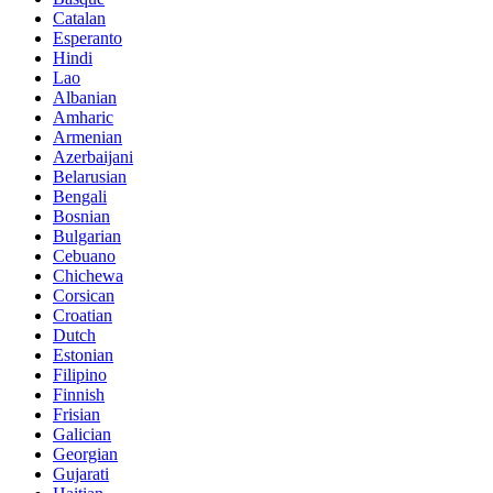
Catalan
Esperanto
Hindi
Lao
Albanian
Amharic
Armenian
Azerbaijani
Belarusian
Bengali
Bosnian
Bulgarian
Cebuano
Chichewa
Corsican
Croatian
Dutch
Estonian
Filipino
Finnish
Frisian
Galician
Georgian
Gujarati