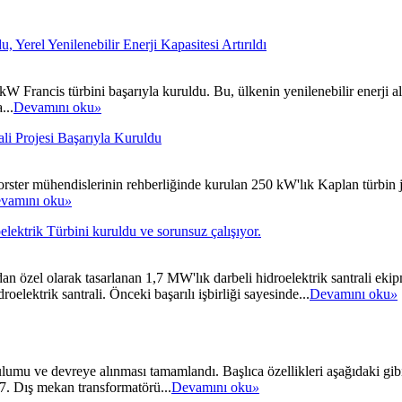
 Yerel Yenilenebilir Enerji Kapasitesi Artırıldı
0kW Francis türbini başarıyla kuruldu. Bu, ülkenin yenilenebilir enerji 
...
Devamını oku
»
li Projesi Başarıyla Kuruldu
Forster mühendislerinin rehberliğinde kurulan 250 kW'lık Kaplan türbin j
vamını oku
»
elektrik Türbini kuruldu ve sorunsuz çalışıyor.
an özel olarak tasarlanan 1,7 MW'lık darbeli hidroelektrik santrali ek
roelektrik santrali. Önceki başarılı işbirliği sayesinde...
Devamını oku
»
ulumu ve devreye alınması tamamlandı. Başlıca özellikleri aşağıdaki gibi
7. Dış mekan transformatörü...
Devamını oku
»