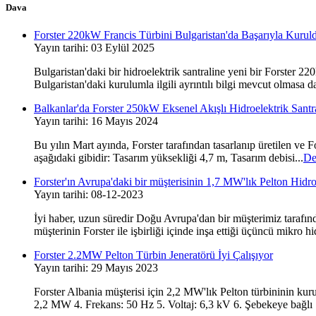
Dava
Forster 220kW Francis Türbini Bulgaristan'da Başarıyla Kuruldu,
Yayın tarihi: 03 Eylül 2025
Bulgaristan'daki bir hidroelektrik santraline yeni bir Forster 22
Bulgaristan'daki kurulumla ilgili ayrıntılı bilgi mevcut olmasa da
Balkanlar'da Forster 250kW Eksenel Akışlı Hidroelektrik Santra
Yayın tarihi: 16 Mayıs 2024
Bu yılın Mart ayında, Forster tarafından tasarlanıp üretilen ve 
aşağıdaki gibidir: Tasarım yüksekliği 4,7 m, Tasarım debisi...
De
Forster'ın Avrupa'daki bir müşterisinin 1,7 MW'lık Pelton Hidro
Yayın tarihi: 08-12-2023
İyi haber, uzun süredir Doğu Avrupa'dan bir müşterimiz tarafınd
müşterinin Forster ile işbirliği içinde inşa ettiği üçüncü mikro hid
Forster 2.2MW Pelton Türbin Jeneratörü İyi Çalışıyor
Yayın tarihi: 29 Mayıs 2023
Forster Albania müşterisi için 2,2 MW'lık Pelton türbininin kur
2,2 MW 4. Frekans: 50 Hz 5. Voltaj: 6,3 kV 6. Şebekeye bağlı 