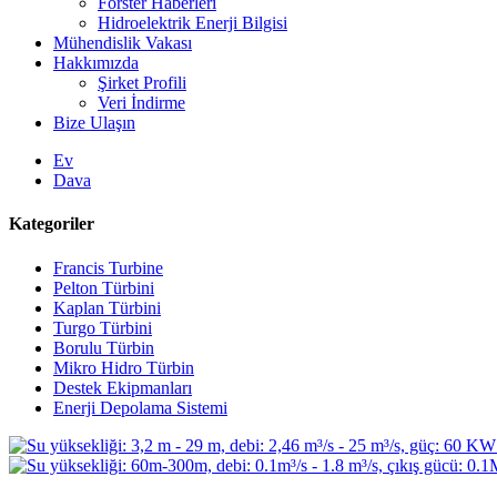
Forster Haberleri
Hidroelektrik Enerji Bilgisi
Mühendislik Vakası
Hakkımızda
Şirket Profili
Veri İndirme
Bize Ulaşın
Ev
Dava
Kategoriler
Francis Turbine
Pelton Türbini
Kaplan Türbini
Turgo Türbini
Borulu Türbin
Mikro Hidro Türbin
Destek Ekipmanları
Enerji Depolama Sistemi