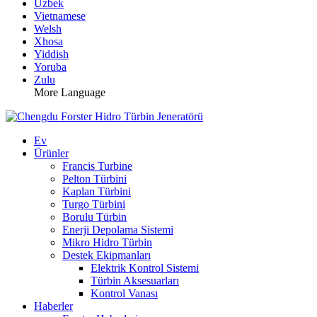
Uzbek
Vietnamese
Welsh
Xhosa
Yiddish
Yoruba
Zulu
More Language
Ev
Ürünler
Francis Turbine
Pelton Türbini
Kaplan Türbini
Turgo Türbini
Borulu Türbin
Enerji Depolama Sistemi
Mikro Hidro Türbin
Destek Ekipmanları
Elektrik Kontrol Sistemi
Türbin Aksesuarları
Kontrol Vanası
Haberler