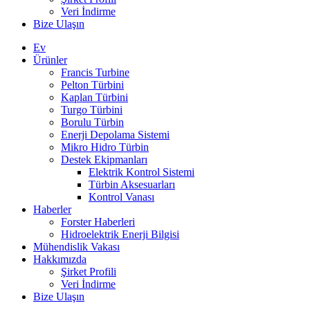
Veri İndirme
Bize Ulaşın
Ev
Ürünler
Francis Turbine
Pelton Türbini
Kaplan Türbini
Turgo Türbini
Borulu Türbin
Enerji Depolama Sistemi
Mikro Hidro Türbin
Destek Ekipmanları
Elektrik Kontrol Sistemi
Türbin Aksesuarları
Kontrol Vanası
Haberler
Forster Haberleri
Hidroelektrik Enerji Bilgisi
Mühendislik Vakası
Hakkımızda
Şirket Profili
Veri İndirme
Bize Ulaşın