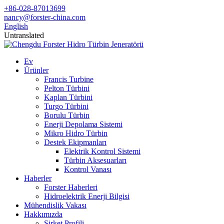
+86-028-87013699
nancy@forster-china.com
English
Untranslated
Ev
Ürünler
Francis Turbine
Pelton Türbini
Kaplan Türbini
Turgo Türbini
Borulu Türbin
Enerji Depolama Sistemi
Mikro Hidro Türbin
Destek Ekipmanları
Elektrik Kontrol Sistemi
Türbin Aksesuarları
Kontrol Vanası
Haberler
Forster Haberleri
Hidroelektrik Enerji Bilgisi
Mühendislik Vakası
Hakkımızda
Şirket Profili