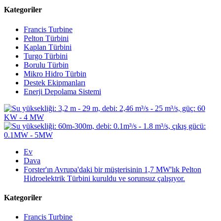
Kategoriler
Francis Turbine
Pelton Türbini
Kaplan Türbini
Turgo Türbini
Borulu Türbin
Mikro Hidro Türbin
Destek Ekipmanları
Enerji Depolama Sistemi
Ev
Dava
Forster'ın Avrupa'daki bir müşterisinin 1,7 MW'lık Pelton
Hidroelektrik Türbini kuruldu ve sorunsuz çalışıyor.
Kategoriler
Francis Turbine