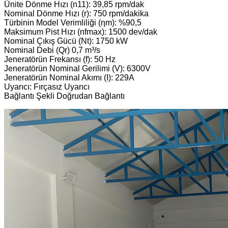
Ünite Dönme Hızı (n11): 39,85 rpm/dak
Nominal Dönme Hızı (r): 750 rpm/dakika
Türbinin Model Verimliliği (ηm): %90,5
Maksimum Pist Hızı (nfmax): 1500 dev/dak
Nominal Çıkış Gücü (Nt): 1750 kW
Nominal Debi (Qr) 0,7 m³/s
Jeneratörün Frekansı (f): 50 Hz
Jeneratörün Nominal Gerilimi (V): 6300V
Jeneratörün Nominal Akımı (I): 229A
Uyarıcı: Fırçasız Uyarıcı
Bağlantı Şekli Doğrudan Bağlantı