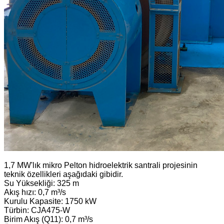
1,7 MW'lık mikro Pelton hidroelektrik santrali projesinin
teknik özellikleri aşağıdaki gibidir.
Su Yüksekliği: 325 m
Akış hızı: 0,7 m³/s
Kurulu Kapasite: 1750 kW
Türbin: CJA475-W
Birim Akış (Q11): 0,7 m³/s