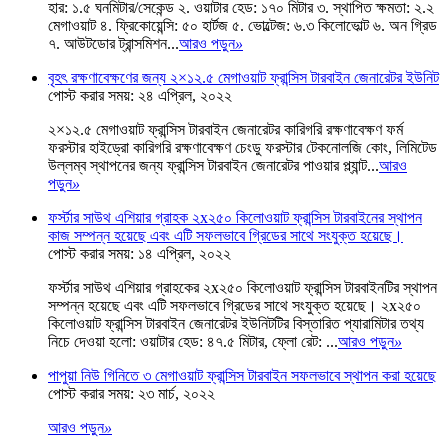
হার: ১.৫ ঘনমিটার/সেকেন্ড ২. ওয়াটার হেড: ১৭০ মিটার ৩. স্থাপিত ক্ষমতা: ২.২
মেগাওয়াট ৪. ফ্রিকোয়েন্সি: ৫০ হার্টজ ৫. ভোল্টেজ: ৬.৩ কিলোভোল্ট ৬. অন গ্রিড
৭. আউটডোর ট্রান্সমিশন...
আরও পড়ুন
»
বৃহৎ রক্ষণাবেক্ষণের জন্য ২×১২.৫ মেগাওয়াট ফ্রান্সিস টারবাইন জেনারেটর ইউনিট
পোস্ট করার সময়: ২৪ এপ্রিল, ২০২২
২×১২.৫ মেগাওয়াট ফ্রান্সিস টারবাইন জেনারেটর কারিগরি রক্ষণাবেক্ষণ ফর্ম
ফরস্টার হাইড্রো কারিগরি রক্ষণাবেক্ষণ চেংডু ফরস্টার টেকনোলজি কোং, লিমিটেড
উল্লম্ব স্থাপনের জন্য ফ্রান্সিস টারবাইন জেনারেটর পাওয়ার প্ল্যান্ট...
আরও
পড়ুন
»
ফর্স্টার সাউথ এশিয়ার গ্রাহক ২x২৫০ কিলোওয়াট ফ্রান্সিস টারবাইনের স্থাপন
কাজ সম্পন্ন হয়েছে এবং এটি সফলভাবে গ্রিডের সাথে সংযুক্ত হয়েছে।
পোস্ট করার সময়: ১৪ এপ্রিল, ২০২২
ফর্স্টার সাউথ এশিয়ার গ্রাহকের ২x২৫০ কিলোওয়াট ফ্রান্সিস টারবাইনটির স্থাপন
সম্পন্ন হয়েছে এবং এটি সফলভাবে গ্রিডের সাথে সংযুক্ত হয়েছে। ২x২৫০
কিলোওয়াট ফ্রান্সিস টারবাইন জেনারেটর ইউনিটটির বিস্তারিত প্যারামিটার তথ্য
নিচে দেওয়া হলো: ওয়াটার হেড: ৪৭.৫ মিটার, ফ্লো রেট: ...
আরও পড়ুন
»
পাপুয়া নিউ গিনিতে ৩ মেগাওয়াট ফ্রান্সিস টারবাইন সফলভাবে স্থাপন করা হয়েছে
পোস্ট করার সময়: ২৩ মার্চ, ২০২২
আরও পড়ুন
»