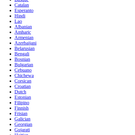
Catalan
Esperanto
Hindi
Lao
Albanian
Amharic
Armenian
Azerbaijani
Belarusian
Bengali
Bosnian
Bulgarian
Cebuano
Chichewa
Corsican
Croatian
Dutch
Estonian
Filipino
Finnish
Frisian
Galician
Georgian
Gujarati