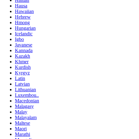
Haitian
Hausa
Hawaiian
Hebrew
Hmong
Hungarian
Icelandic
Igbo
Javanese
Kannada
Kazakh
Khmer
Kurdish
Kyrgyz
Latin
Latvian
Lithuanian
Luxembou..
Macedonian
Malagasy
Malay
Malayalam
Maltese
Maori
Marathi