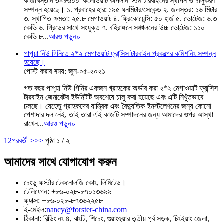
কাজাখস্তান ৩×৮৬০০ কিলোওয়াট কাপলান স্টিম টারবাইনের স্থাপন ও চালুকরণ
সম্পন্ন হয়েছে। ১. প্রবাহের হার: ১৯৫ ঘনমিটার/সেকেন্ড ২. জলস্তর: ১৬ মিটার
৩. স্থাপিত ক্ষমতা: ২৫.৮ মেগাওয়াট ৪. ফ্রিকোয়েন্সি: ৫০ হার্জ ৫. ভোল্টেজ: ৬.৩
কেভি ৬. গ্রিডের সাথে সংযুক্ত ৭. বহিরাঙ্গনে সঞ্চালনের উচ্চ ভোল্টেজ: ১১০
কেভি ৮...
আরও পড়ুন
»
পাপুয়া নিউ গিনিতে ২*২ মেগাওয়াট ফ্রান্সিস টারবাইন প্রকল্পের কমিশনিং সম্পন্ন
হয়েছে।
পোস্ট করার সময়: জুন-০৫-২০২১
গত বছর পাপুয়া নিউ গিনির একজন গ্রাহকের অর্ডার করা ২*২ মেগাওয়াট ফ্রান্সিস
টারবাইন জেনারেটর ইউনিটটি অবশেষে চালু করা হয়েছে এবং এটি নিখুঁতভাবে
চলছে। যেহেতু গ্রাহকদের যান্ত্রিক এবং বৈদ্যুতিক ইনস্টলেশনের জন্য কোনো
পেশাদার দল নেই, তাই তারা এই কাজটি সম্পাদনের জন্য আমাদের ওপর আস্থা
রাখেন...
আরও পড়ুন
»
1
2
পরবর্তী >
>>
পৃষ্ঠা ১ / ২
আমাদের সাথে যোগাযোগ করুন
চেংডু ফর্স্টার টেকনোলজি কোং, লিমিটেড।
টেলিফোন: +৮৬-০২৮-৮৭০১৩৬৯৯
ফ্যাক্স: +৮৬-০২৮-৮৭৩৬২২৫৮
ই-মেইল:
nancy@forster-china.com
ঠিকানা: বিল্ডিং নং ৪, ঝংটি, শিচেং, গুয়াংহুয়ার তৃতীয় পূর্ব সড়ক, চিংইয়াং জেলা,