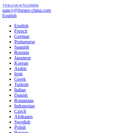
+৮৬-০২৮-৮৭০১৩৬৯৯
nancy@forster-china.com
English
English
French
German
Portuguese
Spanish
Russian
Japanese
Korean
Arabic
Irish
Greek
Turkish
Italian
Danish
Romanian
Indonesian
Czech
Afrikaans
Swedish
Polish
Basque