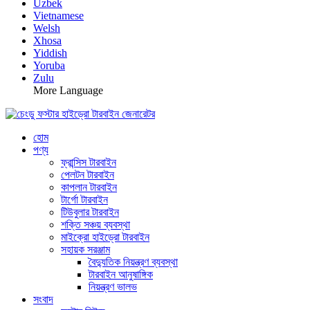
Uzbek
Vietnamese
Welsh
Xhosa
Yiddish
Yoruba
Zulu
More Language
হোম
পণ্য
ফ্রান্সিস টারবাইন
পেলটন টারবাইন
কাপলান টারবাইন
টার্গো টারবাইন
টিউবুলার টারবাইন
শক্তি সঞ্চয় ব্যবস্থা
মাইক্রো হাইড্রো টারবাইন
সহায়ক সরঞ্জাম
বৈদ্যুতিক নিয়ন্ত্রণ ব্যবস্থা
টারবাইন আনুষাঙ্গিক
নিয়ন্ত্রণ ভালভ
সংবাদ